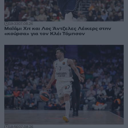
19:33
07.08.26
Μαϊάμι Χιτ και Λος Άντζελες Λέικερς στην
«κούρσα» για τον Κλέι Τόμπσον
18:56
07.08.26