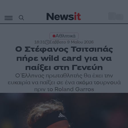
Μετάβαση
σε
o
34
περιεχόμενο
Αθλητικά
18:31
Σάββατο 9 Μαΐου 2026
Ο Στέφανος Τσιτσιπάς
πήρε wild card για να
παίξει στη Γενεύη
Ο Έλληνας πρωταθλητής θα έχει την
ευκαιρία να παίξει σε ένα ακόμα τουρνουά
πριν το Roland Garros