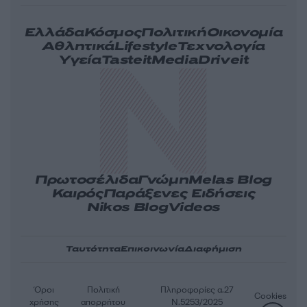
Ελλάδα
Κόσμος
Πολιτική
Οικονομία
Αθλητικά
Lifestyle
Τεχνολογία
Υγεία
Tasteit
Media
Driveit
Πρωτοσέλιδα
Γνώμη
Melas Blog
Καιρός
Παράξενες Ειδήσεις
Nikos Blog
Videos
Ταυτότητα
Επικοινωνία
Διαφήμιση
Όροι
Πολιτική
Πληροφορίες α.27
Cookies
χρήσης
απορρήτου
Ν.5253/2025