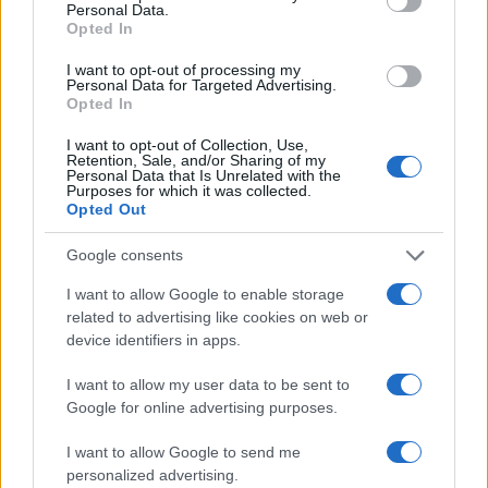
Personal Data.
Marfin: Η 46χρονη πήρε προθεσμία για
93
Opted In
να απολογηθεί την Τρίτη – «Είναι αθώα,
συμμετείχε στη διαδήλωση όπως και
I want to opt-out of processing my
100.000 άτομα»
Personal Data for Targeted Advertising.
Opted In
Μεταφορές χρημάτων: Πότε μπορεί να
70
θεωρηθούν δωρεές και να επιβληθεί
φόρος – Τι ισχυεί για τις γονικές παροχές
I want to opt-out of Collection, Use,
Retention, Sale, and/or Sharing of my
Personal Data that Is Unrelated with the
Το πολωμένο μελτέμι που τροφοδότησε
59
Purposes for which it was collected.
τις φωτιές σε Αττική και Βοιωτία: «Από τα
Opted Out
ισχυρότερα επεισόδια των τελευταίων 50
χρόνων»
Google consents
I want to allow Google to enable storage
related to advertising like cookies on web or
device identifiers in apps.
Αθλητικά:
I want to allow my user data to be sent to
Περισσότερα άρθρα
Google for online advertising purposes.
I want to allow Google to send me
personalized advertising.