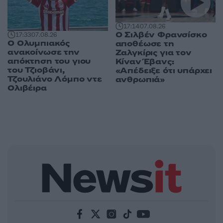
17:14
07.08.26
Ο Σιλβέν Φρανσίσκο
17:33
07.08.26
Ο Ολυμπιακός
αποθέωσε τη
ανακοίνωσε την
Ζαλγκίρις για τον
απόκτηση του γιου
Κίναν Έβανς:
του Τζιοβάνι,
«Απέδειξε ότι υπάρχει
Τζουλιάνο Λόμπο ντε
ανθρωπιά»
Ολιβέιρα