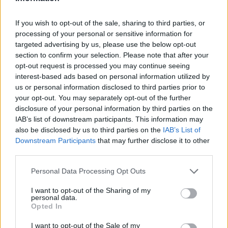
3
Σέρρες: Βίντεο ντοκουμέντο από το
τροχαίο με νεκρούς μητέρα και γιο – Ο
If you wish to opt-out of the sale, sharing to third parties, or
οδηγός του φορτηγού κατέγραψε τη
σύγκρουση
processing of your personal or sensitive information for
targeted advertising by us, please use the below opt-out
4
Έρχεται τριήμερο με 40άρια και ισχυρά
section to confirm your selection. Please note that after your
μελτέμια - Οι περιοχές που θα είναι πιο
opt-out request is processed you may continue seeing
έντονα τα φαινόμενα
interest-based ads based on personal information utilized by
5
Στα Χανιά για ολιγοήμερες διακοπές ο
us or personal information disclosed to third parties prior to
Κυριάκος Μητσοτάκης με την σύζυγό του
your opt-out. You may separately opt-out of the further
Μαρέβα
disclosure of your personal information by third parties on the
IAB’s list of downstream participants. This information may
also be disclosed by us to third parties on the
IAB’s List of
Πιο σχολιασμένα
Downstream Participants
that may further disclose it to other
third parties.
Έφυγαν οι συνεργάτες, μένει η Μαρία
184
Καρυστιανού - Η επόμενη μέρα για την
Please note that this website/app uses one or more Google
Personal Data Processing Opt Outs
«Ελπίδα για τη Δημοκρατία»
services and may gather and store information including but
not limited to your visit or usage behaviour. You may click to
I want to opt-out of the Sharing of my
Canadair 515: Οι πρώτες εικόνες από την
130
personal data.
grant or deny consent to Google and its third-party tags to
κατασκευή του αεροσκάφους που θα
Opted In
επιχειρεί και τη νύχτα στα μέτωπα της
use your data for below specified purposes in below Google
φωτιάς
consent section.
I want to opt-out of the Sale of my