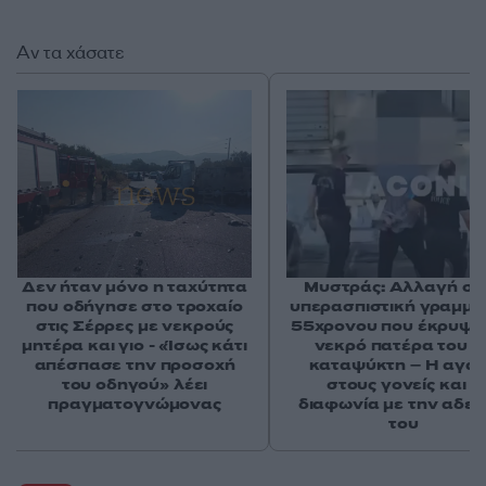
Αν τα χάσατε
Δεν ήταν μόνο η ταχύτητα
Μυστράς: Αλλαγή στ
που οδήγησε στο τροχαίο
υπερασπιστική γραμμή
στις Σέρρες με νεκρούς
55χρονου που έκρυψε
μητέρα και γιο - «Ίσως κάτι
νεκρό πατέρα του σ
απέσπασε την προσοχή
καταψύκτη – Η αγά
του οδηγού» λέει
στους γονείς και η
πραγματογνώμονας
διαφωνία με την αδε
του