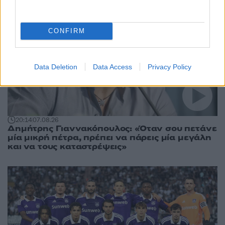
CONFIRM
Data Deletion
Data Access
Privacy Policy
20:14
07.08.26
Δημήτρης Γιαννακόπουλος: «Όταν σου πετάνε
μία μικρή πέτρα, πρέπει να πάρεις μία μεγάλη
και να τους καταστρέψεις»