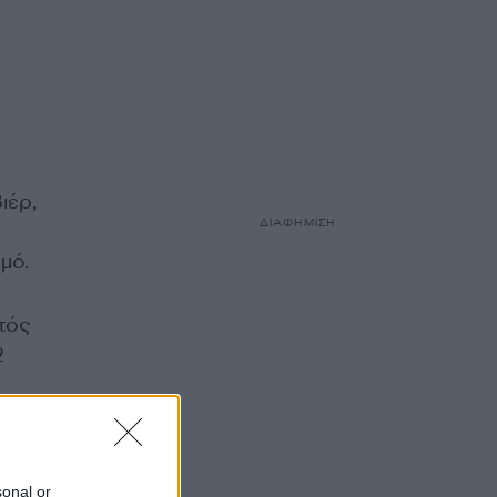
ιέρ,
ΔΙΑΦΗΜΙΣΗ
μό.
τός
2
sonal or