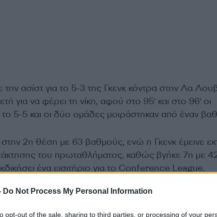
ην ασίστ για το 5-3 της Γκενκ κόντρα στην Λα Λουβ
ή για να φέρει τη νίκη, αφού στο 95′ και στο 96′ οι
 το 5-5 και οι δύο ομάδες μοιράστηκαν από έναν βαθ
 στην 2η θέση με 63 βαθμούς, ενώ η Γκενκ έμεινε εκ
ατάκτησης του πρωταθλήματος, καθώς βγήκε 7η με 4
κδικήσει ένα εισιτήριο για το Conference League.
ΔΙΑΦΗΜΙΣΗ
-
Do Not Process My Personal Information
to opt-out of the sale, sharing to third parties, or processing of your per