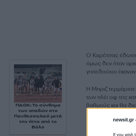
Ο Καρέτσας έδωσε τ
όμως δεν ήταν αρκετ
γηπεδούχοι έκαναν
Η Μπριζ τερμάρισε
των πλέι οφ της κ
βαθμούς και θα διε
ΠΑΟΚ: Το σύνθημα
των οπαδών στο
Πανθεσσαλικό μετά
newsit.gr 
την ήττα από το
Βόλο
If you wish 