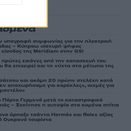
ασμένα
ν υπογραφή συμφωνίας για την ηλεκτρική
άδας – Κύπρου: «Ισχυρή ψήφος
 είσοδος της Meridiam στην GSI
ι πρώτες εικόνες από την κατασκευή του
 θα επιχειρεί και τη νύχτα στα μέτωπα της
σάτσου και ακόμη 20 πρώην στελέχη κατά
εν αποχωρήσαμε για καρέκλες», αιχμές για
 μοντέλο»
ο Πόρτο Γερμενό μετά το καταστροφικό
ιάς – Ξεκίνησε η αυτοψία στα καμένα σπίτια
νο άρπαξε τσάντα Hermès και Rolex αξίας
ό Ουκρανό τουρίστα