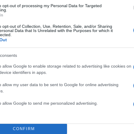
50
to opt-out of processing my Personal Data for Targeted
ing.
In
o opt-out of Collection, Use, Retention, Sale, and/or Sharing
ersonal Data that Is Unrelated with the Purposes for which it
lected.
2000 /
Out
Υποβολή σχολίου
consents
ροστατεύεται από reCAPTCHA, ισχύουν
Πολιτική Απορρήτου
&
Όροι Χρήσης
της
o allow Google to enable storage related to advertising like cookies on
evice identifiers in apps.
Αθλητικά
o allow my user data to be sent to Google for online advertising
ΝΣΤΑΝΤΙΝΟΣ ΚΑΡΕΤΣΑΣ
ΜΠΡΙΖ
ΧΡΗΣΤΟΣ ΤΖΟ
s.
Share:
to allow Google to send me personalized advertising.
θήστε το Νewsit.gr στο
Google News
και ενημερωθείτε
 για όλη την ειδησεογραφία και τα
τελευταία νέα
της
ς
CONFIRM