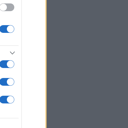
 /50
2000
ΛΗΣ