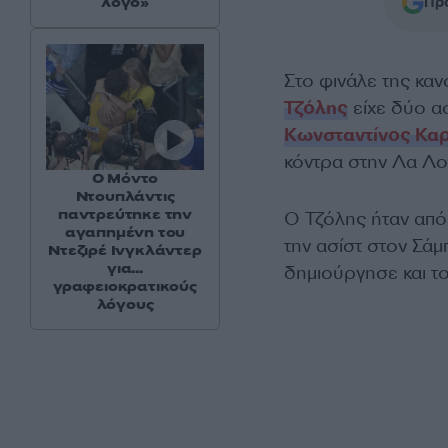
λόγο»
Προ
Στο φινάλε της κα
Τζόλης
είχε δύο ασ
Κωνσταντίνος Κα
κόντρα στην Λα Λο
Ο Μόντο
Ντουπλάντις
παντρεύτηκε την
Ο Τζόλης ήταν από
αγαπημένη του
την ασίστ στον Σάμ
Ντεζιρέ Ινγκλάντερ
για...
δημιούργησε και το
γραφειοκρατικούς
λόγους