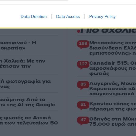
Data Deletion
Data Access
Privacy Policy
Πιο σχολι
ρυστιανού - Η
Μητσοτάκης στη
198
μοκρατία»
διασύνδεση Ελλ
εμπιστοσύνης» η
η Χαλκιά: Με την
Canadair 515: Ο
127
ρέτησαν την
αεροσκάφους που
φωτιάς
κή φωτογραφία για
Αυγερινός, Μουτ
85
ένας
Καρυστιανού: «Δ
«συγκεντρωτικό
Χασάμπης: Από το
Κρανίου τόπος τ
ι» της AI της Google
51
πέρασμα της φωτ
ς φωτιές σε Αττική
Οδηγός στη Μύκο
47
ια των τελευταίων 50
75.000 ευρώ απ