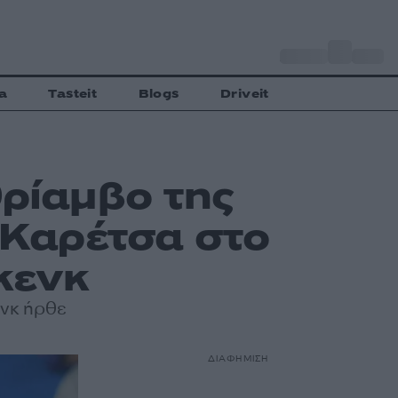
o
Αθήνα
28
C
a
Tasteit
Blogs
Driveit
θρίαμβο της
ν Καρέτσα στο
Γκενκ
ενκ ήρθε
ΔΙΑΦΗΜΙΣΗ