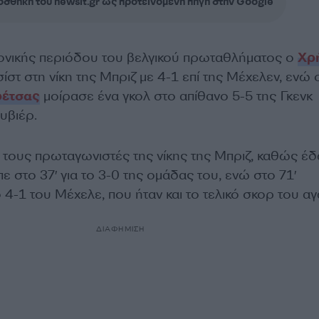
σθήκη του newsit.gr ως προτεινόμενη πηγή στην Google
νονικής περιόδου του βελγικού πρωταθλήματος ο
Χρ
ίστ στη νίκη της Μπριζ με 4-1 επί της Μέχελεν, ενώ 
ρέτσας
μοίρασε ένα γκολ στο απίθανο 5-5 της Γκενκ
υβιέρ.
 τους πρωταγωνιστές της νίκης της Μπριζ, καθώς έ
πε στο 37′ για το 3-0 της ομάδας του, ενώ στο 71′
 4-1 του Μέχελε, που ήταν και το τελικό σκορ του α
ΔΙΑΦΗΜΙΣΗ