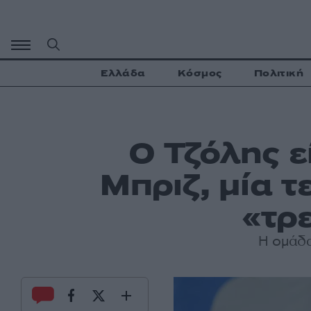
Μετάβαση
σε
περιεχόμενο
Ελλάδα
Κόσμος
Πολιτική
Ο Τζόλης ε
Μπριζ, μία τ
«τρε
Η ομάδα