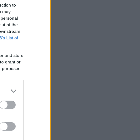
ection to
ou may
 personal
out of the
 downstream
B’s List of
er and store
to grant or
ed purposes