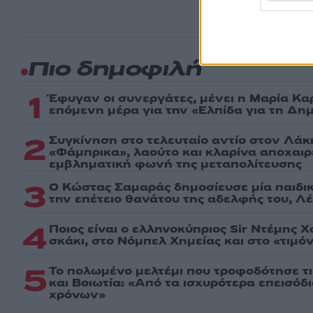
Πιο δημοφιλή
1
Έφυγαν οι συνεργάτες, μένει η Μαρία Κα
επόμενη μέρα για την «Ελπίδα για τη Δη
2
Συγκίνηση στο τελευταίο αντίο στον Λάκ
«Φάμπρικα», λαούτο και κλαρίνα αποχαι
εμβληματική φωνή της μεταπολίτευσης
3
Ο Κώστας Σαμαράς δημοσίευσε μία παιδι
την επέτειο θανάτου της αδελφής του, Λ
4
Ποιος είναι ο ελληνοκύπριος Sir Ντέμης 
σκάκι, στο Νόμπελ Χημείας και στο «τιμόν
5
Το πολωμένο μελτέμι που τροφοδότησε τι
και Βοιωτία: «Από τα ισχυρότερα επεισόδ
χρόνων»