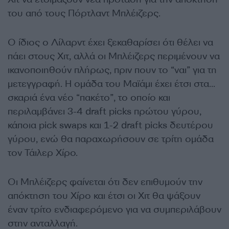
του από τους Πόρτλαντ Μπλέιζερς.
Ο ίδιος ο Λίλαρντ έχει ξεκαθαρίσει ότι θέλει να
πάει στους Χιτ, αλλά οι Μπλέιζερς περιμένουν να
ικανοποιηθούν πλήρως, πριν πουν το “ναι” για τη
μετεγγραφή. Η ομάδα του Μαϊάμι έχει έτσι στα…
σκαριά ένα νέο “πακέτο”, το οποίο και
περιλαμβάνει 3-4 draft picks πρώτου γύρου,
κάποια pick swaps και 1-2 draft picks δευτέρου
γύρου, ενώ θα παραχωρήσουν σε τρίτη ομάδα
τον Τάιλερ Χίρο.
Οι Μπλέιζερς φαίνεται ότι δεν επιθυμούν την
απόκτηση του Χίρο και έτσι οι Χιτ θα ψάξουν
έναν τρίτο ενδιαφερόμενο για να συμπεριλάβουν
στην ανταλλαγή.