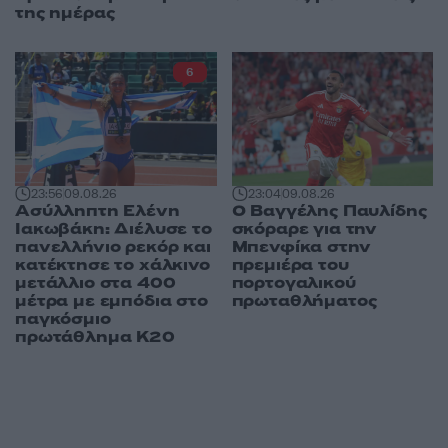
της ημέρας
6
23:04
09.08.26
23:56
09.08.26
Ο Βαγγέλης Παυλίδης
Ασύλληπτη Ελένη
σκόραρε για την
Ιακωβάκη: Διέλυσε το
Μπενφίκα στην
πανελλήνιο ρεκόρ και
πρεμιέρα του
κατέκτησε το χάλκινο
πορτογαλικού
μετάλλιο στα 400
πρωταθλήματος
μέτρα με εμπόδια στο
παγκόσμιο
πρωτάθλημα Κ20