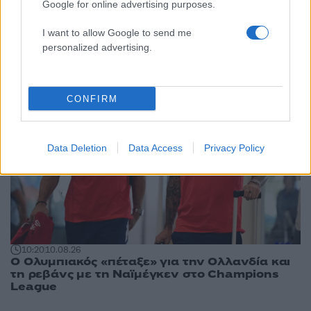
Αθλητικά:
Google for online advertising purposes.
Περισσότερα άρθρα
I want to allow Google to send me
personalized advertising.
CONFIRM
Data Deletion
Data Access
Privacy Policy
10:20
10.08.26
Ο Ολυμπιακός «πέταξε» για την Ολλανδία και
τη ρεβάνς με τη Ναϊμέγκεν στο Champions
League