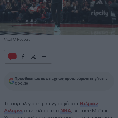
ΦΩΤΟ Reuters
Προσθήκη του newsit.gr ως προτεινόμενη πηγή στην
Google
Το σήριαλ για τη μετεγγραφή του
Ντέμιαν
Λίλαρντ
συνεχίζεται στο
NBA
, με τους Μαϊάμι
Χιτ να ετοιμάζουν νέα πρόταση για την απόκτησή