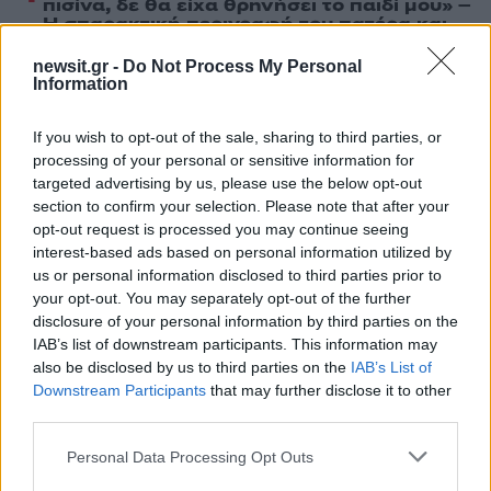
πισίνα, δε θα είχα θρηνήσει το παιδί μου» –
Η σπαρακτική περιγραφή του πατέρα και
τα κενά στους ισχυρισμούς του ιδιοκτήτη
του beach bar
newsit.gr -
Do Not Process My Personal
Information
2
Μετέτρεψαν το Σαρακήνικο της Μήλου σε
ελικοδρόμιο – «Πάρκαραν» το ελικόπτερο
τους για να κάνουν μπάνιο
If you wish to opt-out of the sale, sharing to third parties, or
processing of your personal or sensitive information for
3
Μπρίτνεϊ Σπίαρς: Έκανε αποτυχημένο
targeted advertising by us, please use the below opt-out
μπότοξ και ανέβασε στο Instagram την
εμπειρία της
section to confirm your selection. Please note that after your
opt-out request is processed you may continue seeing
4
Ο δημοσιογράφος Βασίλης Τσεκούρας
interest-based ads based on personal information utilized by
ανακοίνωσε ότι παντρεύεται τη σύντροφό
us or personal information disclosed to third parties prior to
του, Γωγώ Μπαλή
your opt-out. You may separately opt-out of the further
5
Γιάννης Παπαμιχαήλ: «Η απαγόρευση
disclosure of your personal information by third parties on the
αφορά στη χρήση της εικόνας και της
IAB’s list of downstream participants. This information may
φωνής της Αλίκης Βουγιουκλάκη μέσω AI»
also be disclosed by us to third parties on the
IAB’s List of
Downstream Participants
that may further disclose it to other
third parties.
Πιο σχολιασμένα
Please note that this website/app uses one or more Google
Personal Data Processing Opt Outs
Στην Κρήτη ο Κυριάκος Μητσοτάκης,
services and may gather and store information including but
119