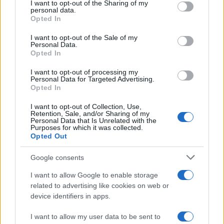
συνεχίζει τις ολιγοήμερες διακοπές του –
not limited to your visit or usage behaviour. You may click to
I want to opt-out of the Sharing of my
Πού βρέθηκε το Σάββατο
personal data.
grant or deny consent to Google and its third-party tags to
Opted In
use your data for below specified purposes in below Google
Το οικονομικό πρόγραμμα της ΕΛΑΣ που
91
θα παρουσιάσει ο Αλέξης Τσίπρας στη
consent section.
I want to opt-out of the Sale of my
Θεσσαλονίκη: Σχέδιο τετραετίας
Personal Data.
Opted In
Ο Φειδίας Παναγιώτου πήγε με σορτσάκι
80
σε εκδήλωση μνήμης για τους
I want to opt-out of processing my
δολοφονημένους Κύπριους ήρωες Ισαάκ
Personal Data for Targeted Advertising.
– Σολωμού
Opted In
ΕΛΑΣ: Ο Αλέξης Δέδες ο πρώτος
79
I want to opt-out of Collection, Use,
υποψήφιος βουλευτής του κόμματος –
Retention, Sale, and/or Sharing of my
Από τα διοικητικά της ΑΕΚ στην πολιτική
Personal Data that Is Unrelated with the
σκηνή
Purposes for which it was collected.
Opted Out
Γιαννακόπουλος: «Οι Ολυμπιακοί
78
φώναζαν για οφσάιντ στο μπάσκετ, πριν
Google consents
10 χρόνια έμαθαν ότι η μπάλα είναι
πορτοκαλί»
I want to allow Google to enable storage
related to advertising like cookies on web or
device identifiers in apps.
I want to allow my user data to be sent to