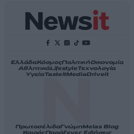
Ελλάδα
Κόσμος
Πολιτική
Οικονομία
Αθλητικά
Lifestyle
Τεχνολογία
Υγεία
Tasteit
Media
Driveit
Πρωτοσέλιδα
Γνώμη
Melas Blog
Καιρός
Παράξενες Ειδήσεις