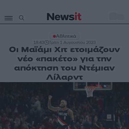
Μετάβαση
σε
o
29
περιεχόμενο
Αθλητικά
18:43
Τρίτη 1 Αυγούστου 2023
Οι Μαϊάμι Χιτ ετοιμάζουν
νέο «πακέτο» για την
απόκτηση του Ντέμιαν
Λίλαρντ