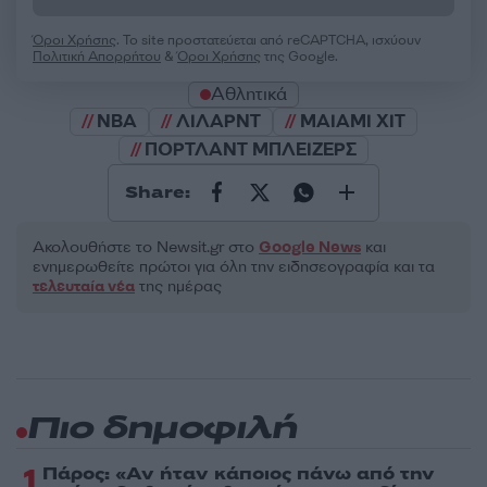
Όροι Χρήσης
. Το site προστατεύεται από reCAPTCHA, ισχύουν
Πολιτική Απορρήτου
&
Όροι Χρήσης
της Google.
Αθλητικά
NBA
ΛΙΛΑΡΝΤ
ΜΑΙΑΜΙ ΧΙΤ
ΠΟΡΤΛΑΝΤ ΜΠΛΕΙΖΕΡΣ
Share:
Ακολουθήστε το Νewsit.gr στο
Google News
και
ενημερωθείτε πρώτοι για όλη την ειδησεογραφία και τα
τελευταία νέα
της ημέρας
Πιο δημοφιλή
1
Πάρος: «Αν ήταν κάποιος πάνω από την