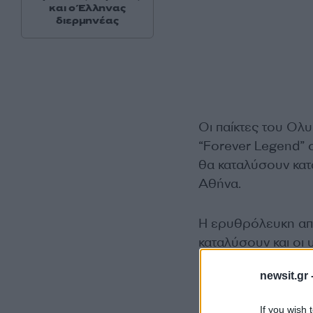
και ο Έλληνας
διερμηνέας
Οι παίκτες του Ολ
“Forever Legend” 
θα καταλύσουν κατά
Αθήνα.
Η ερυθρόλευκη απο
καταλύσουν και οι 
Φενέρμπαχτσε, η Βα
newsit.gr 
If you wish 