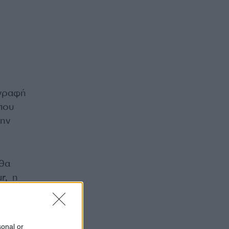
ιγραφή
που
την
 θα
r, η
sonal or