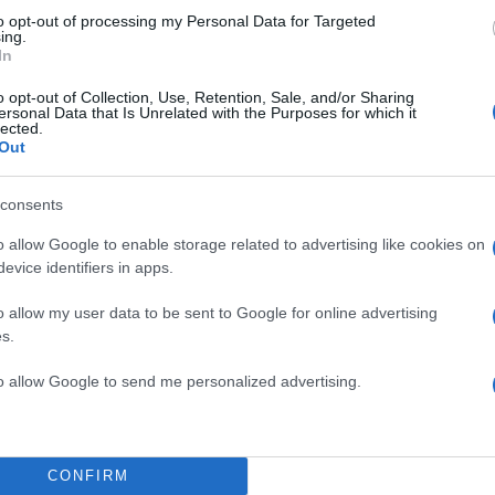
to opt-out of processing my Personal Data for Targeted
ing.
In
o opt-out of Collection, Use, Retention, Sale, and/or Sharing
ersonal Data that Is Unrelated with the Purposes for which it
lected.
Out
consents
o allow Google to enable storage related to advertising like cookies on
οσίευση κοινοποιήθηκε από το χρήστη EuroLeague (@euroleague)
evice identifiers in apps.
o allow my user data to be sent to Google for online advertising
s.
to allow Google to send me personalized advertising.
CONFIRM