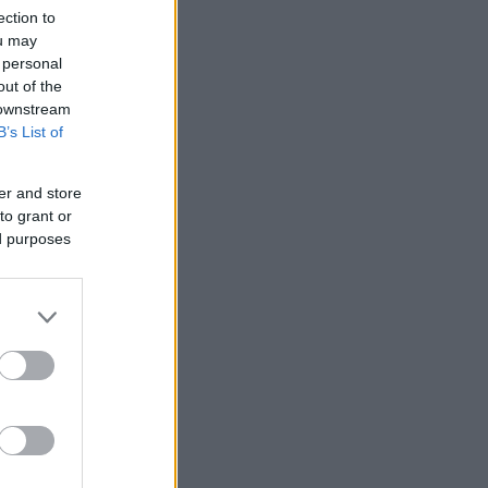
ection to
ou may
 personal
out of the
 downstream
B’s List of
er and store
to grant or
ed purposes