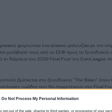
υμπιακού φορούσαν ένα κόκκινο μπλουζάκι με την επ
στη μετάβασή τους από το ΣΕΦ προς το ξενοδοχείο 
 τη διάρκεια του 2026 Final Four της EuroLeague σ
στολή βρίσκεται στο ξενοδοχείο “The Ilisian” όπου
υπόλοιπες ομάδες που θα συμμετέχουν στο Final Fou
λένθια και η Ρεάλ.
-
Do Not Process My Personal Information
to opt-out of the sale, sharing to third parties, or processing of your per