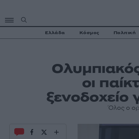
Μετάβαση
σε
περιεχόμενο
Ελλάδα
Κόσμος
Πολιτική
Ολυμπιακός
οι παί
ξενοδοχείο γ
Όλος ο ορ