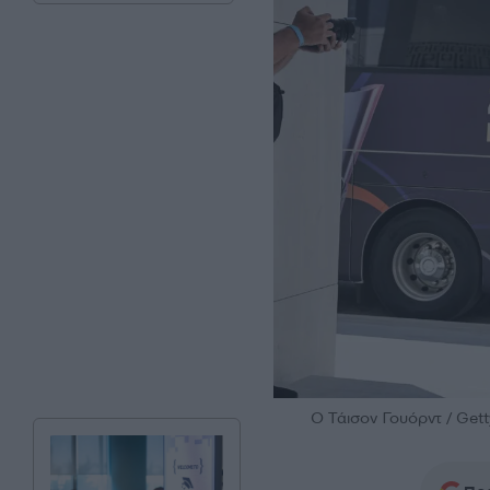
Ο Τάισον Γουόρντ / Gett