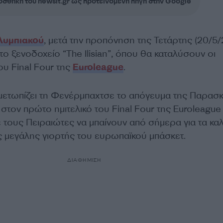
σθήκη του newsit.gr ως προτεινόμενη πηγή στην Google
λυμπιακού
, μετά την προπόνηση της Τετάρτης (20/5/
ο ξενοδοχείο “The Ilisian”, όπου θα καταλύσουν οι
ου Final Four της
Euroleague
.
μετωπίζει τη Φενέρμπαχτσε το απόγευμα της Παρασ
 στον πρώτο ημιτελικό του Final Four της Euroleague
 τους Πειραιώτες να μπαίνουν από σήμερα για τα κα
 μεγάλης γιορτής του ευρωπαϊκού μπάσκετ.
ΔΙΑΦΗΜΙΣΗ