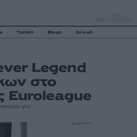
o
Αθήνα
28
C
a
Tasteit
Blogs
Driveit
ever Legend
κων στο
ης Euroleague
απνέει για
ΔΙΑΦΗΜΙΣΗ