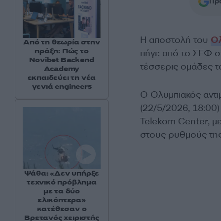
Προ
Η αποστολή του
Ο
Από τη θεωρία στην
πράξη: Πώς το
πήγε από το ΣΕΦ στ
Novibet Backend
τέσσερις ομάδες τ
Academy
εκπαιδεύει τη νέα
γενιά engineers
Ο Ολυμπιακός αντι
(22/5/2026, 18:00)
Telekom Center, με
στους ρυθμούς της
Ψάθα: «Δεν υπήρξε
τεχνικό πρόβλημα
με τα δύο
ελικόπτερα»
κατέθεσαν ο
Βρετανός χειριστής