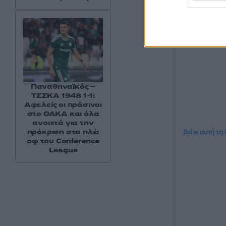
Παναθηναϊκός –
ΤΣΣΚΑ 1948 1-1:
Αφελείς οι πράσινοι
στο ΟΑΚΑ και όλα
ανοιχτά για την
πρόκριση στα πλέι
Δείτε αυτή τη
οφ του Conference
League