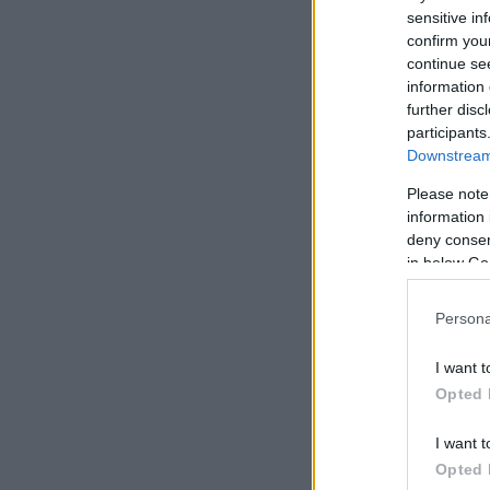
sensitive in
confirm you
continue se
information 
further disc
participants
Downstream 
Please note
information 
deny consent
in below Go
Persona
I want t
Opted 
Δείτε αυτή τη
I want t
Opted 