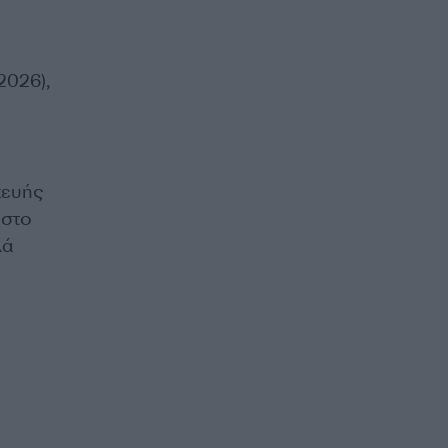
2026),
κευής
 στο
λά