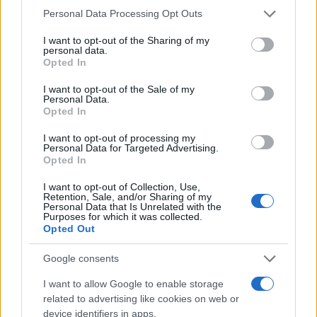
Please note that this website/app uses one or more Google
Personal Data Processing Opt Outs
services and may gather and store information including but
Πιο δημοφιλή
not limited to your visit or usage behaviour. You may click to
I want to opt-out of the Sharing of my
personal data.
grant or deny consent to Google and its third-party tags to
Opted In
1
Λένα Σαμαρά: Συγκίνηση στο μνημόσυνο
use your data for below specified purposes in below Google
για τον έναν χρόνο από τον θάνατο της
consent section.
I want to opt-out of the Sale of my
κόρης του Αντώνη Σαμαρά
Personal Data.
Opted In
2
Σοκαριστική υπόθεση στην Κρήτη:
Τουρίστας ρωτούσε πόσο να πληρώσει για
I want to opt-out of processing my
να ασελγήσει σε 10χρονο κορίτσι - Το παιδί
Personal Data for Targeted Advertising.
καθόταν αμέριμνο σε αυλή επιχείρησης
Opted In
3
Γερμανία: Συνελήφθη 31χρονος για τρεις
ανθρωποκτονίες μελών της greek mafia
I want to opt-out of Collection, Use,
Retention, Sale, and/or Sharing of my
Personal Data that Is Unrelated with the
4
Έφυγε από τη ζωή η Χριστίνα Πιτουρά,
Purposes for which it was collected.
πρώην σύζυγος του Βασίλη Χιώτη
Opted Out
5
Δεν ήταν μόνο η ταχύτητα που οδήγησε
στο τροχαίο στις Σέρρες με νεκρούς μητέρα
Google consents
και γιο - «Ίσως κάτι απέσπασε την προσοχή
του οδηγού» λέει πραγματογνώμονας
I want to allow Google to enable storage
related to advertising like cookies on web or
device identifiers in apps.