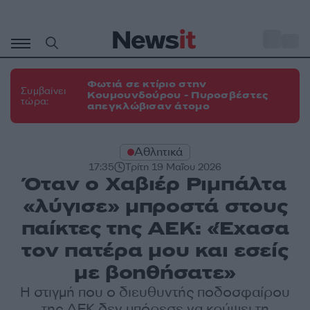
Μετάβαση
σε
o
31
περιεχόμενο
Φωτιά σε κτίριο στην
Συμβαίνει
Κουμουνδούρου - Πυροσβέστες
τώρα:
απεγκλώβισαν άτομο
Αθλητικά
17:35
Τρίτη 19 Μαΐου 2026
Όταν ο Χαβιέρ Ριμπάλτα
«λύγισε» μπροστά στους
παίκτες της ΑΕΚ: «Έχασα
τον πατέρα μου και εσείς
με βοηθήσατε»
Η στιγμή που ο διευθυντής ποδοσφαίρου
της ΑΕΚ δεν μπόρεσε να κρύψει τη