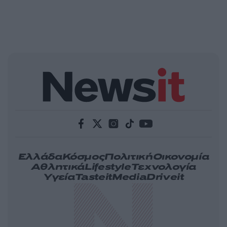
Ελλάδα
Κόσμος
Πολιτική
Οικονομία
Αθλητικά
Lifestyle
Τεχνολογία
Υγεία
Tasteit
Media
Driveit