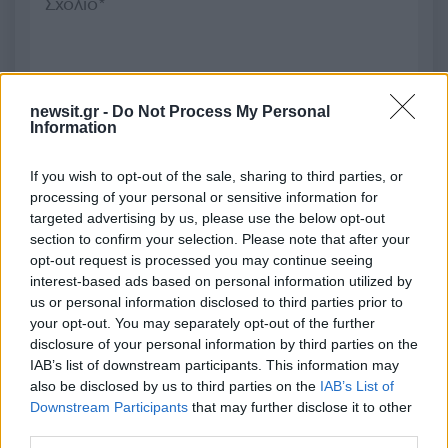
2000 /2000
newsit.gr -
Do Not Process My Personal
Υποβολή σχολίου
Information
Όροι Χρήσης
. Το site προστατεύεται από reCAPTCHA, ισχύουν
If you wish to opt-out of the sale, sharing to third parties, or
Πολιτική Απορρήτου
&
Όροι Χρήσης
της Google.
processing of your personal or sensitive information for
targeted advertising by us, please use the below opt-out
Αθλητικά
section to confirm your selection. Please note that after your
ΑΕΚ
opt-out request is processed you may continue seeing
interest-based ads based on personal information utilized by
Share:
us or personal information disclosed to third parties prior to
your opt-out. You may separately opt-out of the further
Ακολουθήστε το Νewsit.gr στο
Google News
και
disclosure of your personal information by third parties on the
ενημερωθείτε πρώτοι για όλη την ειδησεογραφία και τα
IAB’s list of downstream participants. This information may
τελευταία νέα
της ημέρας
also be disclosed by us to third parties on the
IAB’s List of
Downstream Participants
that may further disclose it to other
third parties.