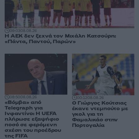
09:03
08.08.26
Η ΑΕΚ δεν ξεχνά τον Μιχάλη Κατσούρη:
«Πάντα, Παντού, Παρών»
08:50
08.08.26
00:12
08.08.26
«Βόμβα» από
Ο Γιώργος Κούτσιας
Telegraph για
έκανε ντεμπούτο με
Ινφαντίνο: Η UEFA
γκολ για τη
πλήρωσε εξαψήφιο
Φαμαλικάο στην
ποσό σε φερόμενη
Πορτογαλία
σχέση του προέδρου
της FIFA