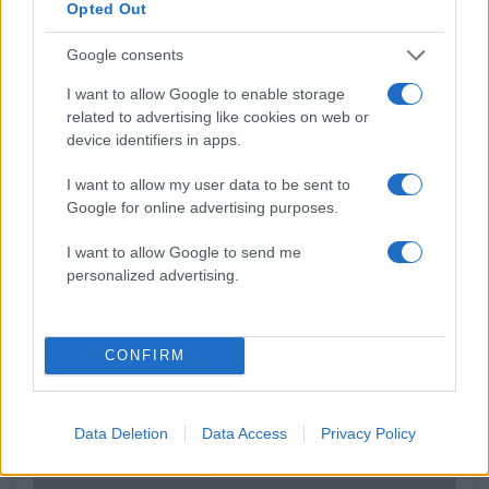
Opted Out
που είχε δηλωθεί ως
άνεμοι τις επόμενες ημ
ναυαγοσώστης
Google consents
I want to allow Google to enable storage
Σχόλια
related to advertising like cookies on web or
device identifiers in apps.
I want to allow my user data to be sent to
Google for online advertising purposes.
Σχολίασε εδώ
I want to allow Google to send me
personalized advertising.
50 /50
CONFIRM
2000 /2000
Data Deletion
Data Access
Privacy Policy
Υποβολή σχολίου