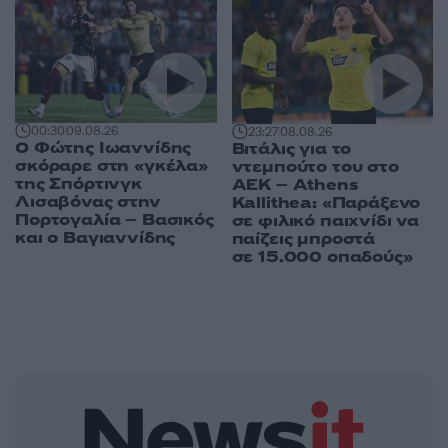
00:30
09.08.26
23:27
08.08.26
Ο Φώτης Ιωαννίδης
Βιτάλις για το
σκόραρε στη «γκέλα»
ντεμπούτο του στο
της Σπόρτινγκ
ΑΕΚ – Athens
Λισαβόνας στην
Kallithea: «Παράξενο
Πορτογαλία – Βασικός
σε φιλικό παιχνίδι να
και ο Βαγιαννίδης
παίζεις μπροστά
σε 15.000 οπαδούς»