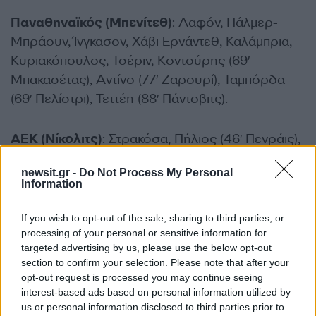
Παναθηναϊκός (Μπενίτεθ)
: Λαφόν, Πάλμερ-
Μπράουν, Ίνγκασον, Χάβι Ερνάντεθ, Καλάμπρια,
Κυριακόπουλος, Τσέριν, Κοντούρης (69′
Μπακασέτας), Αντίνο (77′ Ζαρουρί), Ταμπόρδα
(69′ Πελίστρι), Τεττέη (88′ Πάντοβιτς).
ΑΕΚ (Νίκολιτς)
: Στρακόσα, Πήλιος (46′ Πενράις),
Ρέλβας, Μουκουντί, Ρότα, Πινέδα (73′ Ελίασον),
newsit.gr -
Do Not Process My Personal
Μαρίν, Κοϊτά, Περέιρα (58′ Ζοάο Μάριο), Ζίνι (58′
Information
Γιόβιτς), Βάργκα.
If you wish to opt-out of the sale, sharing to third parties, or
ΔΙΑΦΗΜΙΣΗ
processing of your personal or sensitive information for
targeted advertising by us, please use the below opt-out
section to confirm your selection. Please note that after your
opt-out request is processed you may continue seeing
interest-based ads based on personal information utilized by
us or personal information disclosed to third parties prior to