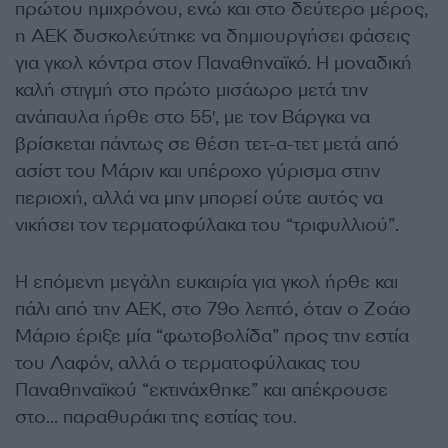
πρώτου ημιχρόνου, ενώ και στο δεύτερο μέρος,
η ΑΕΚ δυσκολεύτηκε να δημιουργήσει φάσεις
για γκολ κόντρα στον Παναθηναϊκό. Η μοναδική
καλή στιγμή στο πρώτο μισάωρο μετά την
ανάπαυλα ήρθε στο 55′, με τον Βάργκα να
βρίσκεται πάντως σε θέση τετ-α-τετ μετά από
ασίστ του Μάριν και υπέροχο γύρισμα στην
περιοχή, αλλά να μην μπορεί ούτε αυτός να
νικήσει τον τερματοφύλακα του “τριφυλλιού”.
Η επόμενη μεγάλη ευκαιρία για γκολ ήρθε και
πάλι από την ΑΕΚ, στο 79ο λεπτό, όταν ο Ζοάο
Μάριο έριξε μία “φωτοβολίδα” προς την εστία
του Λαφόν, αλλά ο τερματοφύλακας του
Παναθηναϊκού “εκτινάχθηκε” και απέκρουσε
στο… παραθυράκι της εστίας του.