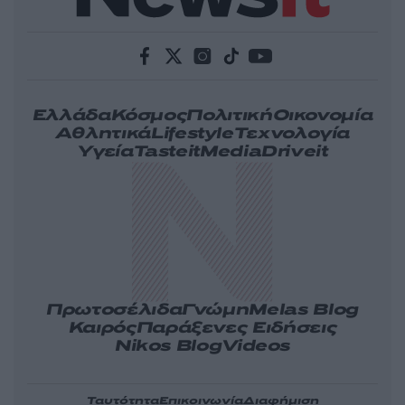
Ελλάδα
Κόσμος
Πολιτική
Οικονομία
Αθλητικά
Lifestyle
Τεχνολογία
Υγεία
Tasteit
Media
Driveit
Πρωτοσέλιδα
Γνώμη
Melas Blog
Καιρός
Παράξενες Ειδήσεις
Nikos Blog
Videos
Ταυτότητα
Επικοινωνία
Διαφήμιση