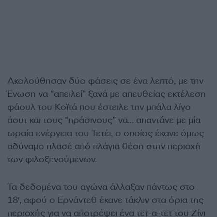
Ακολούθησαν δύο φάσεις σε ένα λεπτό, με την
Ένωση να “απειλεί” ξανά με απευθείας εκτέλεση
φάουλ του Κοϊτά που έστειλε την μπάλα λίγο
άουτ και τους “πράσινους” να… απαντάνε με μία
ωραία ενέργεια του Τετέι, ο οποίος έκανε όμως
αδύναμο πλασέ από πλάγια θέση στην περιοχή
των φιλοξενούμενων.
Τα δεδομένα του αγώνα άλλαξαν πάντως στο
18′, αφού ο Ερνάντεθ έκανε τάκλιν στα όρια της
περιοχής για να αποτρέψει ένα τετ-α-τετ του Ζίνι