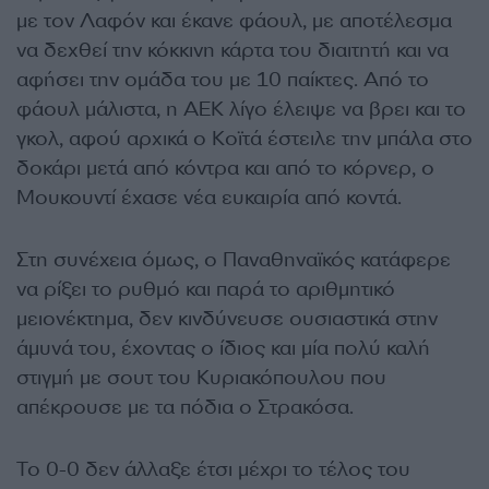
με τον Λαφόν και έκανε φάουλ, με αποτέλεσμα
να δεχθεί την κόκκινη κάρτα του διαιτητή και να
αφήσει την ομάδα του με 10 παίκτες. Από το
φάουλ μάλιστα, η ΑΕΚ λίγο έλειψε να βρει και το
γκολ, αφού αρχικά ο Κοϊτά έστειλε την μπάλα στο
δοκάρι μετά από κόντρα και από το κόρνερ, ο
Μουκουντί έχασε νέα ευκαιρία από κοντά.
Στη συνέχεια όμως, ο Παναθηναϊκός κατάφερε
να ρίξει το ρυθμό και παρά το αριθμητικό
μειονέκτημα, δεν κινδύνευσε ουσιαστικά στην
άμυνά του, έχοντας ο ίδιος και μία πολύ καλή
στιγμή με σουτ του Κυριακόπουλου που
απέκρουσε με τα πόδια ο Στρακόσα.
Το 0-0 δεν άλλαξε έτσι μέχρι το τέλος του