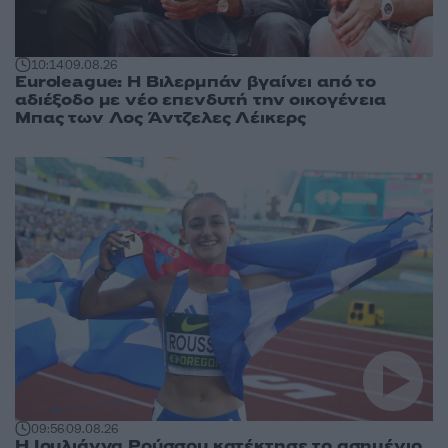
10:14
09.08.26
Euroleague: Η Βιλερμπάν βγαίνει από το
αδιέξοδο με νέο επενδυτή την οικογένεια
Μπας των Λος Άντζελες Λέικερς
09:56
09.08.26
Η Ιουλιάννα Ρούσσου κατέκτησε το ασημένιο