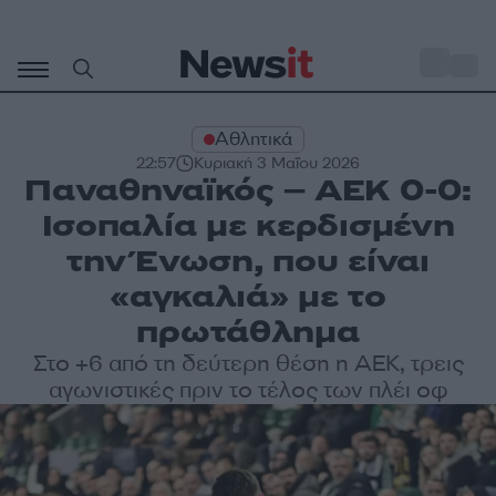
Μετάβαση
σε
o
30
περιεχόμενο
Αθλητικά
22:57
Κυριακή 3 Μαΐου 2026
Παναθηναϊκός – ΑΕΚ 0-0:
Ισοπαλία με κερδισμένη
την Ένωση, που είναι
«αγκαλιά» με το
πρωτάθλημα
Στο +6 από τη δεύτερη θέση η ΑΕΚ, τρεις
αγωνιστικές πριν το τέλος των πλέι οφ