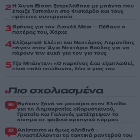
2
Η Άννα Βίσση ξετρελάθηκε με μπάντα που
έπαιζε Τσιτσάνη στο Φισκάρδο και τους
πρότεινε συνεργασία
3
Θρήνος για τον Λιονέλ Μέσι – Πέθανε ο
πατέρας του, Χόρχε
4
Ελίζαμπεθ Ελέτσι και Νεκτάριος Λεμονίδης
πήγαν στον Άγιο Νεκτάριο Βούλας για να
πάρουν την ευχή για τον γιο τους
5
Τζο Μπάιντεν: «Ο καρκίνος έχει εξαπλωθεί,
είναι πολύ επώδυνο», λέει ο γιος του
Πιο σχολιασμένα
Βγήκαν ξανά τα μαχαίρια στην Ελπίδα
96
για τη Δημοκρατία: «Καρυστιανού,
Γρατσία και Γαλανός μετέτρεψαν το
κίνημα σε φοβικό αρχηγικό κόμμα»
Απίστευτο κι όμως αληθινό -
83
Aναστέλλονται τα τακτικά ραντεβού του