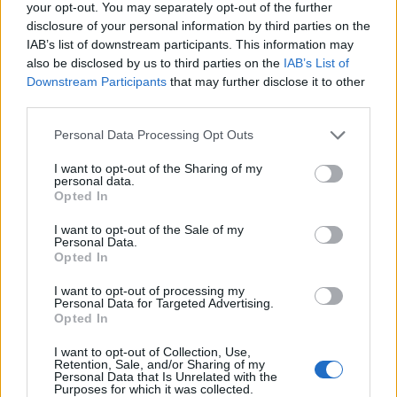
your opt-out. You may separately opt-out of the further
disclosure of your personal information by third parties on the
IAB’s list of downstream participants. This information may
also be disclosed by us to third parties on the
IAB’s List of
Downstream Participants
that may further disclose it to other
third parties.
Please note that this website/app uses one or more Google
Personal Data Processing Opt Outs
Αν τα χάσατε
services and may gather and store information including but
not limited to your visit or usage behaviour. You may click to
I want to opt-out of the Sharing of my
personal data.
grant or deny consent to Google and its third-party tags to
Opted In
use your data for below specified purposes in below Google
consent section.
I want to opt-out of the Sale of my
Personal Data.
Opted In
I want to opt-out of processing my
Personal Data for Targeted Advertising.
Opted In
Κλειστό μέχρι νεοτέρας το
Εκρηκτικό κοκτέιλ μ
I want to opt-out of Collection, Use,
beach bar στην Πάρο όπου
40άρια και 8 μποφόρ -
Retention, Sale, and/or Sharing of my
πνίγηκε ο 4χρονος –
συναγερμό η χώρα γ
Personal Data that Is Unrelated with the
Purposes for which it was collected.
Απολογείται ο ιδιοκτήτης
φωτιές, ενισχύονται 