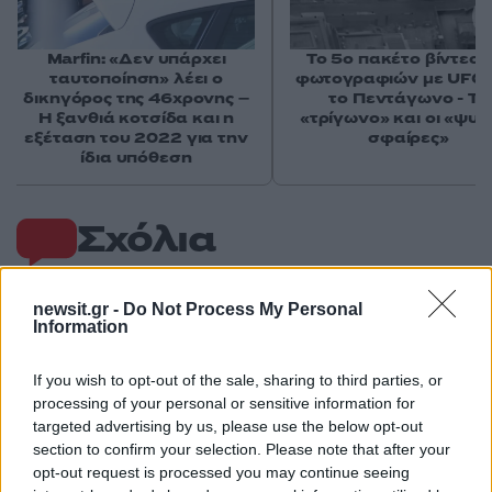
Marfin: «Δεν υπάρχει
Το 5ο πακέτο βίντεο 
ταυτοποίηση» λέει ο
φωτογραφιών με UFO 
δικηγόρος της 46χρονης –
το Πεντάγωνο - Το
Η ξανθιά κοτσίδα και η
«τρίγωνο» και οι «ψυχ
εξέταση του 2022 για την
σφαίρες»
ίδια υπόθεση
Σχόλια
newsit.gr -
Do Not Process My Personal
Information
Σχολίασε εδώ
If you wish to opt-out of the sale, sharing to third parties, or
processing of your personal or sensitive information for
50 /50
targeted advertising by us, please use the below opt-out
section to confirm your selection. Please note that after your
opt-out request is processed you may continue seeing