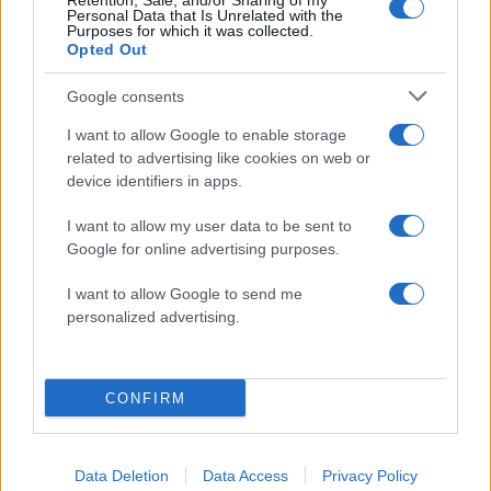
Retention, Sale, and/or Sharing of my
Personal Data that Is Unrelated with the
Πιο δημοφιλή
Purposes for which it was collected.
Opted Out
1
Σέρρες: Βίντεο ντοκουμέντο από το
τροχαίο με νεκρούς μητέρα και γιο – Ο
Google consents
οδηγός του φορτηγού κατέγραψε τη
σύγκρουση
I want to allow Google to enable storage
related to advertising like cookies on web or
2
Λένα Σαμαρά: Συγκίνηση στο μνημόσυνο
για τον έναν χρόνο από τον θάνατο της
device identifiers in apps.
κόρης του Αντώνη Σαμαρά
I want to allow my user data to be sent to
3
Σοκαριστική υπόθεση στην Κρήτη:
Google for online advertising purposes.
Τουρίστας ρωτούσε πόσο να πληρώσει για
να ασελγήσει σε 10χρονο κορίτσι - Το παιδί
καθόταν αμέριμνο σε αυλή επιχείρησης
I want to allow Google to send me
personalized advertising.
4
Γερμανία: Συνελήφθη 31χρονος για τρεις
ανθρωποκτονίες μελών της greek mafia
5
Έφυγε από τη ζωή η Χριστίνα Πιτουρά,
CONFIRM
πρώην σύζυγος του Βασίλη Χιώτη
Πιο σχολιασμένα
Data Deletion
Data Access
Privacy Policy