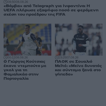
08:50
08.08.26
«Βόμβα» από Telegraph για Ινφαντίνο: Η
UEFA πλήρωσε εξαψήφιο ποσό σε φερόμενη
σχέση του προέδρου της FIFA
00:12
08.08.26
23:25
07.08.26
Ο Γιώργος Κούτσιας
ΠΑΟΚ σε Σουαλιό
έκανε ντεμπούτο με
Μεϊτέ: «Μείνε δυνατός
γκολ για τη
και σύντομα ξανά στο
Φαμαλικάο στην
γήπεδο»
Πορτογαλία