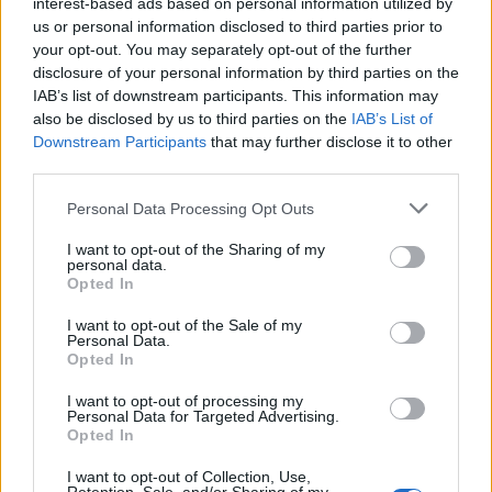
interest-based ads based on personal information utilized by
us or personal information disclosed to third parties prior to
your opt-out. You may separately opt-out of the further
2000 /2000
disclosure of your personal information by third parties on the
IAB’s list of downstream participants. This information may
Υποβολή σχολίου
also be disclosed by us to third parties on the
IAB’s List of
Downstream Participants
that may further disclose it to other
Όροι Χρήσης
. Το site προστατεύεται από reCAPTCHA, ισχύουν
third parties.
Πολιτική Απορρήτου
&
Όροι Χρήσης
της Google.
Please note that this website/app uses one or more Google
Αθλητικά
Personal Data Processing Opt Outs
services and may gather and store information including but
ΒΟΛΕΪ
ΠΑΝΑΘΗΝΑΙΚΟΣ
not limited to your visit or usage behaviour. You may click to
I want to opt-out of the Sharing of my
personal data.
grant or deny consent to Google and its third-party tags to
Share:
Opted In
use your data for below specified purposes in below Google
consent section.
I want to opt-out of the Sale of my
Ακολουθήστε το Νewsit.gr στο
Google News
και
Personal Data.
ενημερωθείτε πρώτοι για όλη την ειδησεογραφία και τα
Opted In
τελευταία νέα
της ημέρας
I want to opt-out of processing my
Personal Data for Targeted Advertising.
Opted In
I want to opt-out of Collection, Use,