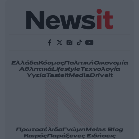
Ελλάδα
Κόσμος
Πολιτική
Οικονομία
Αθλητικά
Lifestyle
Τεχνολογία
Υγεία
Tasteit
Media
Driveit
Πρωτοσέλιδα
Γνώμη
Melas Blog
Καιρός
Παράξενες Ειδήσεις