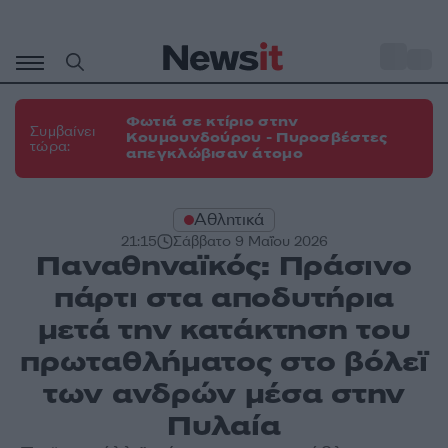
Μετάβαση
σε
o
31
περιεχόμενο
Φωτιά σε κτίριο στην
Συμβαίνει
Κουμουνδούρου - Πυροσβέστες
τώρα:
απεγκλώβισαν άτομο
Αθλητικά
21:15
Σάββατο 9 Μαΐου 2026
Παναθηναϊκός: Πράσινο
πάρτι στα αποδυτήρια
μετά την κατάκτηση του
πρωταθλήματος στο βόλεϊ
των ανδρών μέσα στην
Πυλαία