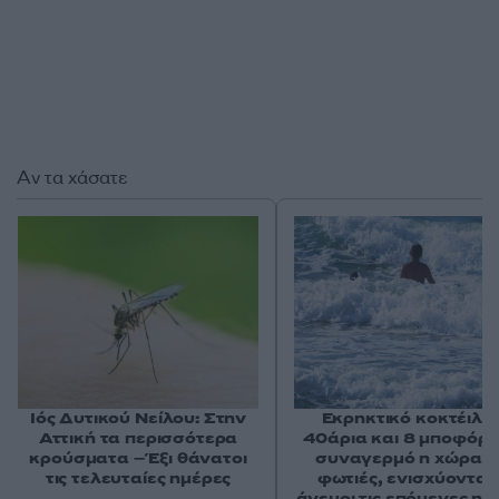
Αν τα χάσατε
Ιός Δυτικού Νείλου: Στην
Εκρηκτικό κοκτέιλ μ
Αττική τα περισσότερα
40άρια και 8 μποφόρ -
κρούσματα – Έξι θάνατοι
συναγερμό η χώρα γ
τις τελευταίες ημέρες
φωτιές, ενισχύονται 
άνεμοι τις επόμενες ημ