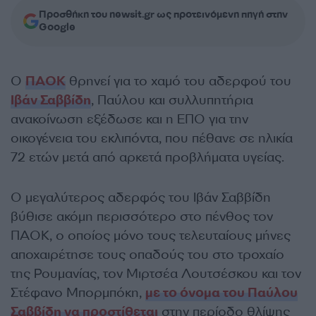
Προσθήκη του newsit.gr ως προτεινόμενη πηγή στην
Google
Ο
ΠΑΟΚ
θρηνεί για το χαμό του αδερφού του
Ιβάν Σαββίδη
, Παύλου και συλλυπητήρια
ανακοίνωση εξέδωσε και η ΕΠΟ για την
οικογένεια του εκλιπόντα, που πέθανε σε ηλικία
72 ετών μετά από αρκετά προβλήματα υγείας.
Ο μεγαλύτερος αδερφός του Ιβάν Σαββίδη
βύθισε ακόμη περισσότερο στο πένθος τον
ΠΑΟΚ, ο οποίος μόνο τους τελευταίους μήνες
αποχαιρέτησε τους οπαδούς του στο τροχαίο
της Ρουμανίας, τον Μιρτσέα Λουτσέσκου και τον
Στέφανο Μπορμπόκη,
με το όνομα του Παύλου
Σαββίδη να προστίθεται
στην περίοδο θλίψης