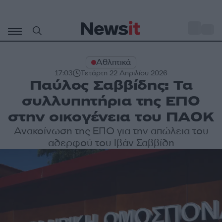
Μετάβαση
σε
o
30
περιεχόμενο
Αθλητικά
17:03
Τετάρτη 22 Απριλίου 2026
Παύλος Σαββίδης: Τα
συλλυπητήρια της ΕΠΟ
στην οικογένεια του ΠΑΟΚ
Ανακοίνωση της ΕΠΟ για την απώλεια του
αδερφού του Ιβάν Σαββίδη