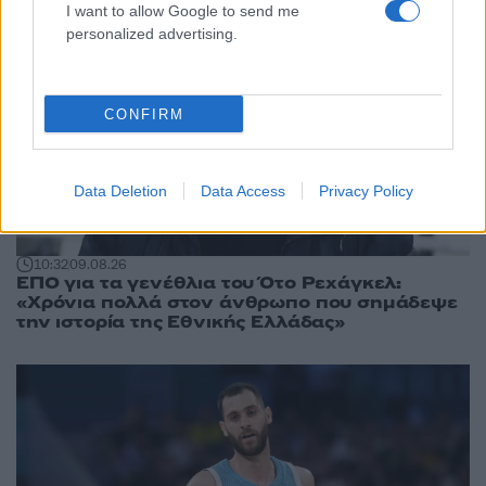
I want to allow Google to send me
personalized advertising.
CONFIRM
Data Deletion
Data Access
Privacy Policy
10:32
09.08.26
ΕΠΟ για τα γενέθλια του Ότο Ρεχάγκελ:
«Χρόνια πολλά στον άνθρωπο που σημάδεψε
την ιστορία της Εθνικής Ελλάδας»