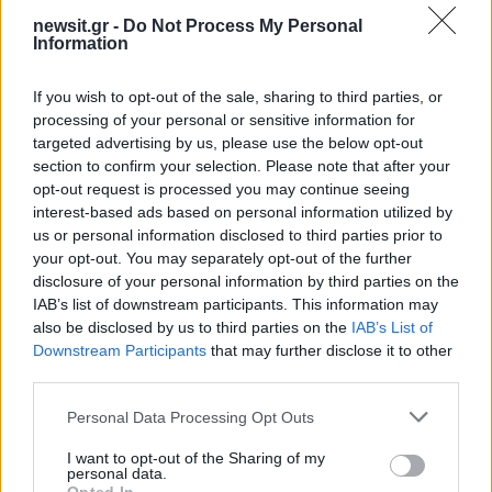
έπαιζε Τσιτσάνη στο Φισκάρδο και τους
πρότεινε συνεργασία
newsit.gr -
Do Not Process My Personal
Information
3
Θρήνος για τον Λιονέλ Μέσι – Πέθανε ο
πατέρας του, Χόρχε
If you wish to opt-out of the sale, sharing to third parties, or
4
Ελίζαμπεθ Ελέτσι και Νεκτάριος Λεμονίδης
processing of your personal or sensitive information for
πήγαν στον Άγιο Νεκτάριο Βούλας για να
targeted advertising by us, please use the below opt-out
πάρουν την ευχή για τον γιο τους
section to confirm your selection. Please note that after your
5
Τζο Μπάιντεν: «Ο καρκίνος έχει εξαπλωθεί,
opt-out request is processed you may continue seeing
είναι πολύ επώδυνο», λέει ο γιος του
interest-based ads based on personal information utilized by
us or personal information disclosed to third parties prior to
your opt-out. You may separately opt-out of the further
Πιο σχολιασμένα
disclosure of your personal information by third parties on the
IAB’s list of downstream participants. This information may
also be disclosed by us to third parties on the
IAB’s List of
Βγήκαν ξανά τα μαχαίρια στην Ελπίδα
96
για τη Δημοκρατία: «Καρυστιανού,
Downstream Participants
that may further disclose it to other
Γρατσία και Γαλανός μετέτρεψαν το
third parties.
κίνημα σε φοβικό αρχηγικό κόμμα»
Please note that this website/app uses one or more Google
Personal Data Processing Opt Outs
Απίστευτο κι όμως αληθινό -
83
services and may gather and store information including but
Aναστέλλονται τα τακτικά ραντεβού του
not limited to your visit or usage behaviour. You may click to
I want to opt-out of the Sharing of my
αγγειοχειρουργού του νοσοκομείου
personal data.
Χανίων επειδή κλάπηκε το μηχανάκι του
grant or deny consent to Google and its third-party tags to