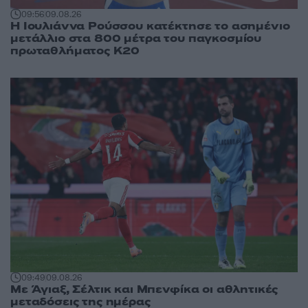
09:56
09.08.26
Η Ιουλιάννα Ρούσσου κατέκτησε το ασημένιο
μετάλλιο στα 800 μέτρα του παγκοσμίου
πρωταθλήματος Κ20
09:49
09.08.26
Με Άγιαξ, Σέλτικ και Μπενφίκα οι αθλητικές
μεταδόσεις της ημέρας