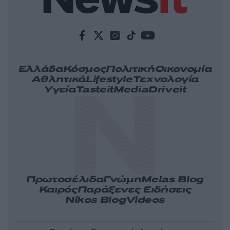
Ελλάδα
Κόσμος
Πολιτική
Οικονομία
Αθλητικά
Lifestyle
Τεχνολογία
Υγεία
Tasteit
Media
Driveit
Πρωτοσέλιδα
Γνώμη
Melas Blog
Καιρός
Παράξενες Ειδήσεις
Nikos Blog
Videos