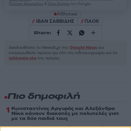
Πολιτική Απορρήτου
&
Όροι Χρήσης
της Google.
Αθλητικά
ΙΒΑΝ ΣΑΒΒΙΔΗΣ
ΠΑΟΚ
Share:
Ακολουθήστε το Νewsit.gr στο
Google News
και
ενημερωθείτε πρώτοι για όλη την ειδησεογραφία και τα
τελευταία νέα
της ημέρας
Πιο δημοφιλή
1
Κωνσταντίνος Αργυρός και Αλεξάνδρα
Νίκα κάνουν διακοπές με πολυτελές γιοτ
με τα δύο παιδιά τους
2
Η Άννα Βίσση ξετρελάθηκε με μπάντα που