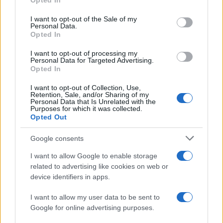
Opted In
γιατρού
use your data for below specified purposes in below Google
consent section.
Σούπερ μάρκετ: Νέες μειώσεις τιμών –
I want to opt-out of the Sale of my
72
Personal Data.
916 προϊόντα στην εθνική πρωτοβουλία,
Opted In
ανάμεσά τους 130 σχολικά
ΕΛΑΣ: Ο Αλέξης Δέδες ο πρώτος
I want to opt-out of processing my
70
υποψήφιος βουλευτής του κόμματος –
Personal Data for Targeted Advertising.
Από τα διοικητικά της ΑΕΚ στην πολιτική
Opted In
σκηνή
I want to opt-out of Collection, Use,
Στην Κρήτη ο Κυριάκος Μητσοτάκης,
Retention, Sale, and/or Sharing of my
57
Personal Data that Is Unrelated with the
συνεχίζει τις ολιγοήμερες διακοπές του –
Purposes for which it was collected.
Πού βρέθηκε το Σάββατο
Opted Out
Google consents
I want to allow Google to enable storage
Αθλητικά:
related to advertising like cookies on web or
device identifiers in apps.
Περισσότερα άρθρα
I want to allow my user data to be sent to
Google for online advertising purposes.