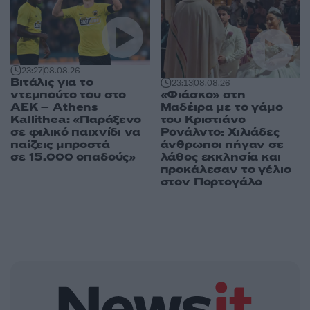
23:27
08.08.26
Βιτάλις για το
23:13
08.08.26
«Φιάσκο» στη
ντεμπούτο του στο
Μαδέιρα με το γάμο
ΑΕΚ – Athens
του Κριστιάνο
Kallithea: «Παράξενο
Ρονάλντο: Χιλιάδες
σε φιλικό παιχνίδι να
άνθρωποι πήγαν σε
παίζεις μπροστά
λάθος εκκλησία και
σε 15.000 οπαδούς»
προκάλεσαν το γέλιο
στον Πορτογάλο