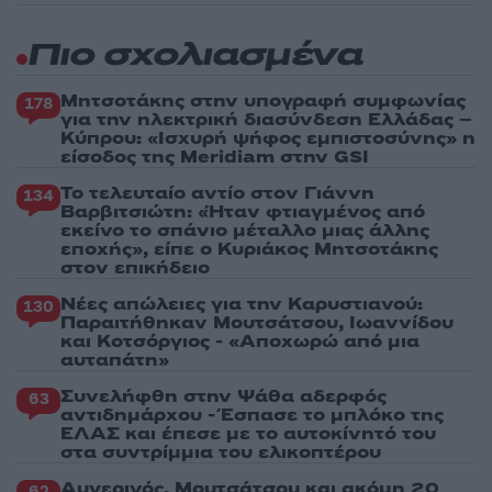
Πιο σχολιασμένα
Μητσοτάκης στην υπογραφή συμφωνίας
178
για την ηλεκτρική διασύνδεση Ελλάδας –
Κύπρου: «Ισχυρή ψήφος εμπιστοσύνης» η
είσοδος της Meridiam στην GSI
Το τελευταίο αντίο στον Γιάννη
134
Βαρβιτσιώτη: «Ήταν φτιαγμένος από
εκείνο το σπάνιο μέταλλο μιας άλλης
εποχής», είπε ο Κυριάκος Μητσοτάκης
στον επικήδειο
Νέες απώλειες για την Καρυστιανού:
130
Παραιτήθηκαν Μουτσάτσου, Ιωαννίδου
και Κοτσόργιος - «Αποχωρώ από μια
αυταπάτη»
Συνελήφθη στην Ψάθα αδερφός
63
αντιδημάρχου - Έσπασε το μπλόκο της
ΕΛΑΣ και έπεσε με το αυτοκίνητό του
στα συντρίμμια του ελικοπτέρου
Αυγερινός, Μουτσάτσου και ακόμη 20
62