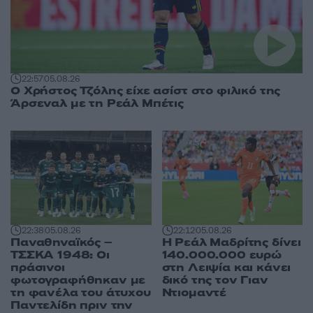
22:57
05.08.26
Ο Χρήστος Τζόλης είχε ασίστ στο φιλικό της
Άρσεναλ με τη Ρεάλ Μπέτις
22:38
05.08.26
22:12
05.08.26
Παναθηναϊκός –
Η Ρεάλ Μαδρίτης δίνει
ΤΣΣΚΑ 1948: Οι
140.000.000 ευρώ
πράσινοι
στη Λειψία και κάνει
φωτογραφήθηκαν με
δικό της τον Γιαν
τη φανέλα του άτυχου
Ντιομαντέ
Παντελίδη πριν την