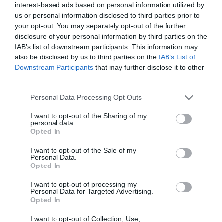
interest-based ads based on personal information utilized by
us or personal information disclosed to third parties prior to
your opt-out. You may separately opt-out of the further
disclosure of your personal information by third parties on the
IAB’s list of downstream participants. This information may
Από τη θεωρία στην πράξη:
Ψάθα: «Δεν υπήρξε τεχ
Πώς το Novibet Backend
πρόβλημα με τα δύ
also be disclosed by us to third parties on the
IAB’s List of
Academy εκπαιδεύει τη νέα
ελικόπτερα» κατέθεσα
Downstream Participants
that may further disclose it to other
γενιά engineers
Βρετανός χειριστής κα
third parties.
Έλληνας διερμηνέα
Please note that this website/app uses one or more Google
Personal Data Processing Opt Outs
services and may gather and store information including but
Σχόλια
not limited to your visit or usage behaviour. You may click to
I want to opt-out of the Sharing of my
personal data.
grant or deny consent to Google and its third-party tags to
Opted In
use your data for below specified purposes in below Google
consent section.
I want to opt-out of the Sale of my
Personal Data.
Opted In
Σχολίασε εδώ
I want to opt-out of processing my
Personal Data for Targeted Advertising.
Opted In
50 /50
I want to opt-out of Collection, Use,