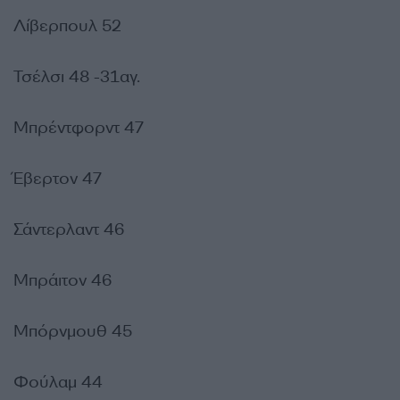
Λίβερπουλ 52
Τσέλσι 48 -31αγ.
Μπρέντφορντ 47
Έβερτον 47
Σάντερλαντ 46
Μπράιτον 46
Μπόρνμουθ 45
Φούλαμ 44