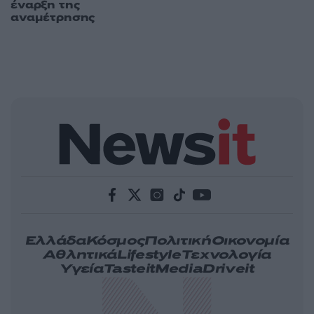
έναρξη της
αναμέτρησης
Ελλάδα
Κόσμος
Πολιτική
Οικονομία
Αθλητικά
Lifestyle
Τεχνολογία
Υγεία
Tasteit
Media
Driveit