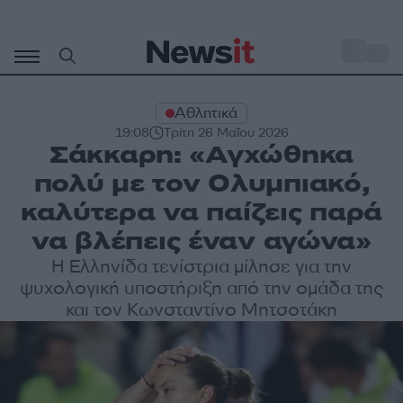
Μετάβαση
σε
o
32
περιεχόμενο
Αθλητικά
19:08
Τρίτη 26 Μαΐου 2026
Σάκκαρη: «Αγχώθηκα
πολύ με τον Ολυμπιακό,
καλύτερα να παίζεις παρά
να βλέπεις έναν αγώνα»
Η Ελληνίδα τενίστρια μίλησε για την
ψυχολογική υποστήριξη από την ομάδα της
και τον Κωνσταντίνο Μητσοτάκη