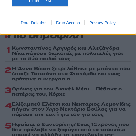
CONFIRM
Data Deletion
Data Access
Privacy Policy
Πιο δημοφιλή
1
Κωνσταντίνος Αργυρός και Αλεξάνδρα
Νίκα κάνουν διακοπές με πολυτελές γιοτ
με τα δύο παιδιά τους
2
Η Άννα Βίσση ξετρελάθηκε με μπάντα που
έπαιζε Τσιτσάνη στο Φισκάρδο και τους
πρότεινε συνεργασία
3
Θρήνος για τον Λιονέλ Μέσι – Πέθανε ο
πατέρας του, Χόρχε
4
Ελίζαμπεθ Ελέτσι και Νεκτάριος Λεμονίδης
πήγαν στον Άγιο Νεκτάριο Βούλας για να
πάρουν την ευχή για τον γιο τους
5
Ηφαίστειο Σαντορίνης: Ένας 15χρονος που
δεν πρόλαβε να ξεφύγει από το τσουνάμι
μπορεί να αλλάξει τη χρονολογία της