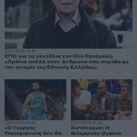
10:32
09.08.26
ΕΠΟ για τα γενέθλια του Ότο Ρεχάγκελ:
«Χρόνια πολλά στον άνθρωπο που σημάδεψε
την ιστορία της Εθνικής Ελλάδας»
10:23
09.08.26
10:14
09.08.26
«Ο Γιώργος
Euroleague: Η
Παπαγιάννης δεν θα
Βιλερμπάν βγαίνει