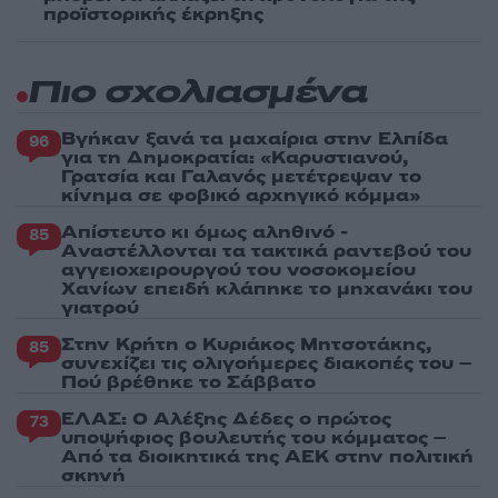
προϊστορικής έκρηξης
Πιο σχολιασμένα
Βγήκαν ξανά τα μαχαίρια στην Ελπίδα
96
για τη Δημοκρατία: «Καρυστιανού,
Γρατσία και Γαλανός μετέτρεψαν το
κίνημα σε φοβικό αρχηγικό κόμμα»
Απίστευτο κι όμως αληθινό -
85
Aναστέλλονται τα τακτικά ραντεβού του
αγγειοχειρουργού του νοσοκομείου
Χανίων επειδή κλάπηκε το μηχανάκι του
γιατρού
Στην Κρήτη ο Κυριάκος Μητσοτάκης,
85
συνεχίζει τις ολιγοήμερες διακοπές του –
Πού βρέθηκε το Σάββατο
ΕΛΑΣ: Ο Αλέξης Δέδες ο πρώτος
73
υποψήφιος βουλευτής του κόμματος –
Από τα διοικητικά της ΑΕΚ στην πολιτική
σκηνή