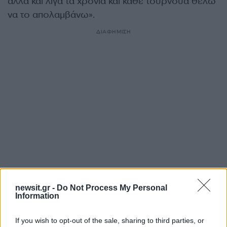
αλλά και λίγα τα χρόνια και κάθε τουρνουά θέλω
να το απολαμβάνω».
ΔΙΑΦΗΜΙΣΗ
Αν τα χάσατε
newsit.gr -
Do Not Process My Personal
Information
If you wish to opt-out of the sale, sharing to third parties, or