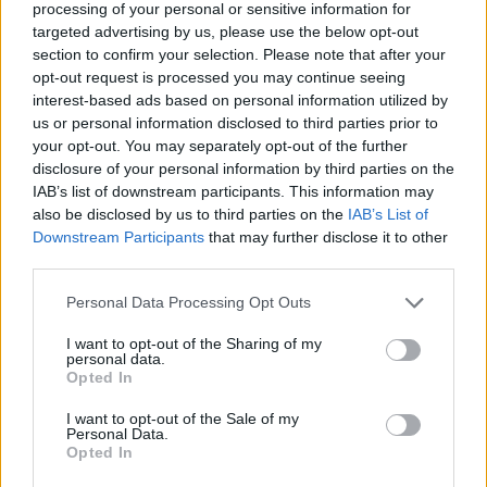
processing of your personal or sensitive information for
targeted advertising by us, please use the below opt-out
section to confirm your selection. Please note that after your
opt-out request is processed you may continue seeing
interest-based ads based on personal information utilized by
us or personal information disclosed to third parties prior to
your opt-out. You may separately opt-out of the further
Νόσκοβα – Σάκκαρη 0-2:
Ο καύσωνας στο Παρί
Με απίθανη εμφάνιση στον
πλήττει το Roland Garr
disclosure of your personal information by third parties on the
δεύτερο γύρο του Roland
Ball girl άρχισε να
IAB’s list of downstream participants. This information may
Garros η Ελληνίδα
παραπατάει και λίγο έλ
also be disclosed by us to third parties on the
IAB’s List of
τενίστρια
να λιποθυμήσει
Downstream Participants
that may further disclose it to other
third parties.
Σχόλια
Please note that this website/app uses one or more Google
Personal Data Processing Opt Outs
services and may gather and store information including but
not limited to your visit or usage behaviour. You may click to
I want to opt-out of the Sharing of my
personal data.
grant or deny consent to Google and its third-party tags to
Opted In
use your data for below specified purposes in below Google
consent section.
I want to opt-out of the Sale of my
Σχολίασε εδώ
Personal Data.
Opted In