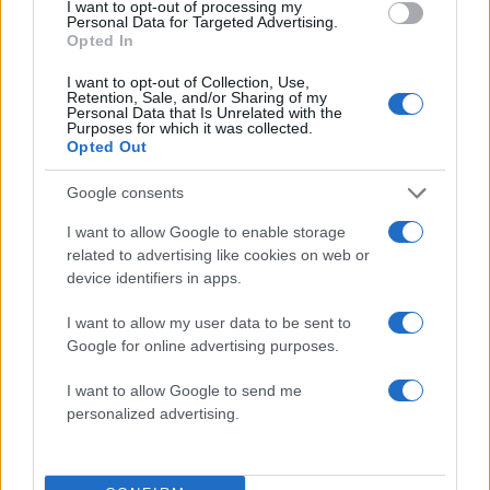
50 /50
I want to opt-out of processing my
Personal Data for Targeted Advertising.
Opted In
I want to opt-out of Collection, Use,
Retention, Sale, and/or Sharing of my
Personal Data that Is Unrelated with the
Purposes for which it was collected.
2000 /2000
Opted Out
Υποβολή σχολίου
Google consents
Όροι Χρήσης
. Το site προστατεύεται από reCAPTCHA, ισχύουν
I want to allow Google to enable storage
Πολιτική Απορρήτου
&
Όροι Χρήσης
της Google.
related to advertising like cookies on web or
device identifiers in apps.
Αθλητικά
ROLAND GARROS
ΜΑΡΙΑ ΣΑΚΚΑΡΗ
I want to allow my user data to be sent to
ΟΛΥΜΠΙΑΚΟΣ
Google for online advertising purposes.
Share:
I want to allow Google to send me
personalized advertising.
Ακολουθήστε το Νewsit.gr στο
Google News
και
ενημερωθείτε πρώτοι για όλη την ειδησεογραφία και τα
τελευταία νέα
της ημέρας