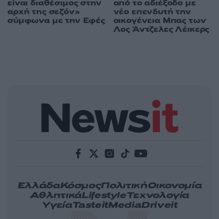
είναι διαθέσιμος στην
από το αδιέξοδο με
αρχή της σεζόν»
νέο επενδυτή την
σύμφωνα με την Εφές
οικογένεια Μπας των
Λος Άντζελες Λέικερς
Ελλάδα
Κόσμος
Πολιτική
Οικονομία
Αθλητικά
Lifestyle
Τεχνολογία
Υγεία
Tasteit
Media
Driveit