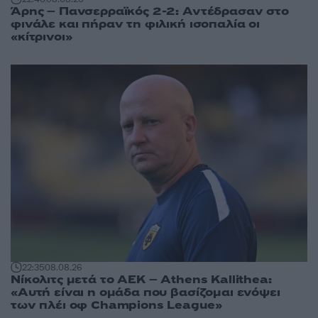
Άρης – Πανσερραϊκός 2-2: Αντέδρασαν στο
φινάλε και πήραν τη φιλική ισοπαλία οι
«κίτρινοι»
22:35
08.08.26
Νίκολιτς μετά το ΑΕΚ – Athens Kallithea:
«Αυτή είναι η ομάδα που βασίζομαι ενόψει
των πλέι οφ Champions League»