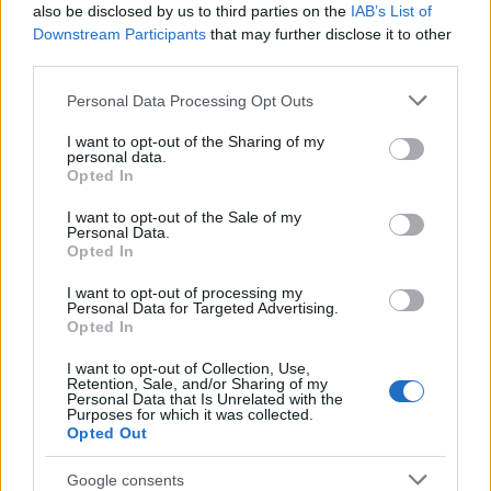
βράδια το 55% της έκτασης
also be disclosed by us to third parties on the
IAB’s List of
Downstream Participants
that may further disclose it to other
third parties.
Πιο σχολιασμένα
Please note that this website/app uses one or more Google
Personal Data Processing Opt Outs
services and may gather and store information including but
Marfin: Η 46χρονη πήρε προθεσμία για
104
not limited to your visit or usage behaviour. You may click to
I want to opt-out of the Sharing of my
να απολογηθεί την Τρίτη – «Είναι αθώα,
personal data.
grant or deny consent to Google and its third-party tags to
συμμετείχε στη διαδήλωση όπως και
Opted In
use your data for below specified purposes in below Google
100.000 άτομα»
consent section.
I want to opt-out of the Sale of my
Βγήκαν ξανά τα μαχαίρια στην Ελπίδα
96
Personal Data.
για τη Δημοκρατία: «Καρυστιανού,
Opted In
Γρατσία και Γαλανός μετέτρεψαν το
κίνημα σε φοβικό αρχηγικό κόμμα»
I want to opt-out of processing my
Personal Data for Targeted Advertising.
Μεταφορές χρημάτων: Πότε μπορεί να
82
Opted In
θεωρηθούν δωρεές και να επιβληθεί
φόρος – Τι ισχυεί για τις γονικές παροχές
I want to opt-out of Collection, Use,
Retention, Sale, and/or Sharing of my
Απίστευτο κι όμως αληθινό -
78
Personal Data that Is Unrelated with the
Aναστέλλονται τα τακτικά ραντεβού του
Purposes for which it was collected.
αγγειοχειρουργού του νοσοκομείου
Opted Out
Χανίων επειδή κλάπηκε το μηχανάκι του
γιατρού
Google consents