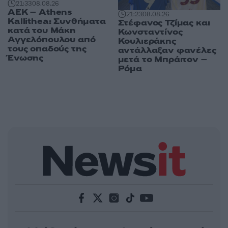
21:33
08.08.26
ΑΕΚ – Athens
21:23
08.08.26
Kallithea: Συνθήματα
Στέφανος Τζίμας και
κατά του Μάκη
Κωνσταντίνος
Αγγελόπουλου από
Κουλιεράκης
τους οπαδούς της
αντάλλαξαν φανέλες
Ένωσης
μετά το Μπράιτον –
Ρόμα