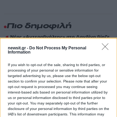
Πιο δημοφιλή
1
Νέος «Αντεροβγάλτης» στο Λονδίνο βίαζε
και δολοφονούσε ιερόδουλες – Είχε
συλληφθεί και αφέθηκε ελεύθερος
newsit.gr -
Do Not Process My Personal
Information
2
Με 40άρια κορυφώνεται το κύμα ζέστης -
Ποιες περιοχές βρίσκονται στο επίκεντρο
και μέχρι πότε θα κρατήσουν τα μελτέμια
If you wish to opt-out of the sale, sharing to third parties, or
processing of your personal or sensitive information for
3
«Ψήνονται» στα 40άρια δυτική και βόρεια
Ελλάδα – Ενισχυμένα μελτέμια έως 8
targeted advertising by us, please use the below opt-out
μποφόρ στο Αιγαίο μέχρι
section to confirm your selection. Please note that after your
Δεκαπενταύγουστο
opt-out request is processed you may continue seeing
interest-based ads based on personal information utilized by
4
Ο Γιώργος Κούτσιας έκανε ντεμπούτο με
γκολ για τη Φαμαλικάο στην Πορτογαλία
us or personal information disclosed to third parties prior to
your opt-out. You may separately opt-out of the further
5
Ίση με 6 βόμβες Χιροσίμα η ενέργεια που
disclosure of your personal information by third parties on the
απελευθερώθηκε από τη mega fire σε
IAB’s list of downstream participants. This information may
Αττική και Βοιωτία - Πώς κάηκε μέσα σε 2