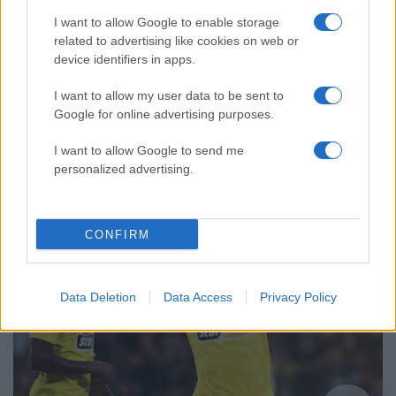
Σούπερ μάρκετ: Νέες μειώσεις τιμών –
68
I want to allow Google to enable storage
916 προϊόντα στην εθνική πρωτοβουλία,
ανάμεσά τους 130 σχολικά
related to advertising like cookies on web or
device identifiers in apps.
I want to allow my user data to be sent to
Google for online advertising purposes.
Αθλητικά:
I want to allow Google to send me
Περισσότερα άρθρα
personalized advertising.
CONFIRM
Data Deletion
Data Access
Privacy Policy