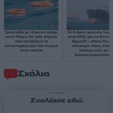
Τραγωδία με 4χρονο αγόρι
Οι 6 όροι «φωτιά» του 
στην Πάρο: Τα τρία σημεία
στις ΗΠΑ για τα Στενά
που εστιάζουν οι
Ορμούζ - «Ποτέ δεν 
αστυνομικοί για τον πνιγμό
κάνουμε πίσω, είτε 
στην πισίνα
πόλεμο είτε σε
διαπραγματεύσεις
Σχόλια
Σχολίασε εδώ