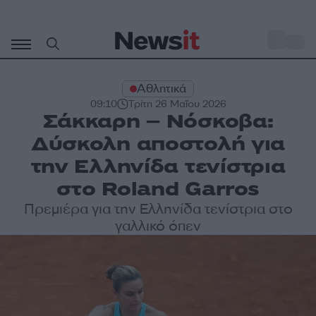
Μετάβαση
σε
o
33
περιεχόμενο
Αθλητικά
09:10
Τρίτη 26 Μαΐου 2026
Σάκκαρη – Νόσκοβα:
Δύσκολη αποστολή για
την Ελληνίδα τενίστρια
στο Roland Garros
Πρεμιέρα για την Ελληνίδα τενίστρια στο
γαλλικό όπεν