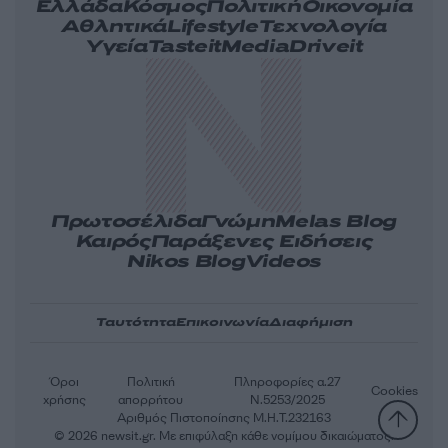
Ελλάδα
Κόσμος
Πολιτική
Οικονομία
Αθλητικά
Lifestyle
Τεχνολογία
Υγεία
Tasteit
Media
Driveit
Πρωτοσέλιδα
Γνώμη
Melas Blog
Καιρός
Παράξενες Ειδήσεις
Nikos Blog
Videos
Ταυτότητα
Επικοινωνία
Διαφήμιση
Όροι
Πολιτική
Πληροφορίες α.27
Cookies
χρήσης
απορρήτου
Ν.5253/2025
Αριθμός Πιστοποίησης Μ.Η.Τ.232163
© 2026 newsit.gr. Με επιφύλαξη κάθε νομίμου δικαιώματος.