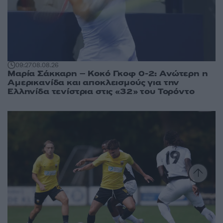
09:27
08.08.26
Μαρία Σάκκαρη – Κοκό Γκοφ 0-2: Ανώτερη η
Αμερικανίδα και αποκλεισμούς για την
Ελληνίδα τενίστρια στις «32» του Τορόντο