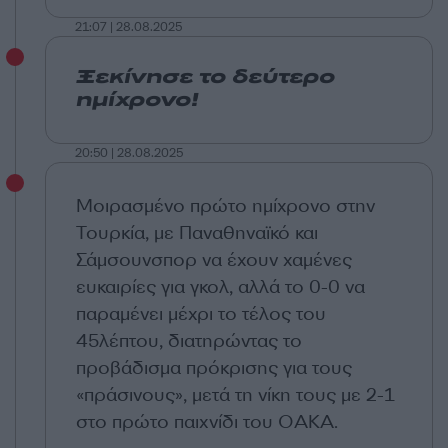
21:07 | 28.08.2025
Ξεκίνησε το δεύτερο
ημίχρονο!
20:50 | 28.08.2025
Μοιρασμένο πρώτο ημίχρονο στην
Τουρκία, με Παναθηναϊκό και
Σάμσουνσπορ να έχουν χαμένες
ευκαιρίες για γκολ, αλλά το 0-0 να
παραμένει μέχρι το τέλος του
45λέπτου, διατηρώντας το
προβάδισμα πρόκρισης για τους
«πράσινους», μετά τη νίκη τους με 2-1
στο πρώτο παιχνίδι του ΟΑΚΑ.