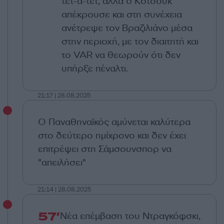
τετ-α-τετ, αλλά ο Κοτσούκ
απέκρουσε και στη συνέχεια
ανέτρεψε τον Βραζιλιάνο μέσα
στην περιοχή, με τον διαιτητή και
το VAR να θεωρούν ότι δεν
υπήρξε πέναλτι.
21:17 | 28.08.2025
Ο Παναθηναϊκός αμύνεται καλύτερα
στο δεύτερο ημίχρονο και δεν έχει
επιτρέψει στη Σάμσουνσπορ να
"απειλήσει"
21:14 | 28.08.2025
57'
Νέα επέμβαση του Ντραγκόφσκι,