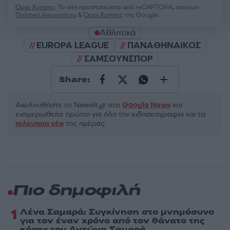
Όροι Χρήσης
. Το site προστατεύεται από reCAPTCHA, ισχύουν
Πολιτική Απορρήτου
&
Όροι Χρήσης
της Google.
Αθλητικά
EUROPA LEAGUE
ΠΑΝΑΘΗΝΑΙΚΟΣ
ΣΑΜΣΟΥΝΣΠΟΡ
Share:
Ακολουθήστε το Νewsit.gr στο
Google News
και
ενημερωθείτε πρώτοι για όλη την ειδησεογραφία και τα
τελευταία νέα
της ημέρας
Πιο δημοφιλή
1
Λένα Σαμαρά: Συγκίνηση στο μνημόσυνο
για τον έναν χρόνο από τον θάνατο της
κόρης του Αντώνη Σαμαρά