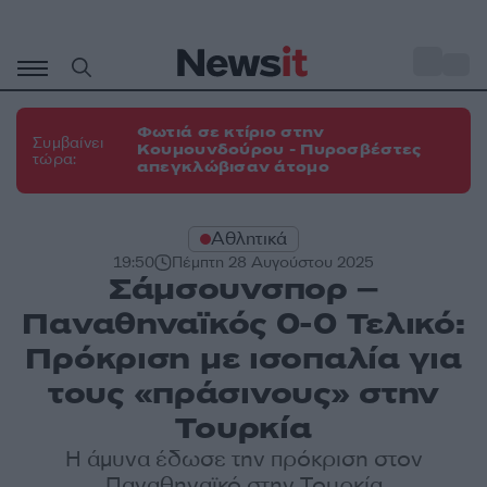
Μετάβαση
σε
o
31
περιεχόμενο
Φωτιά σε κτίριο στην
Συμβαίνει
Κουμουνδούρου - Πυροσβέστες
τώρα:
απεγκλώβισαν άτομο
Αθλητικά
19:50
Πέμπτη 28 Αυγούστου 2025
Σάμσουνσπορ –
Παναθηναϊκός 0-0 Τελικό:
Πρόκριση με ισοπαλία για
τους «πράσινους» στην
Τουρκία
Η άμυνα έδωσε την πρόκριση στον
Παναθηναϊκό στην Τουρκία