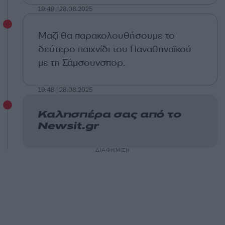
19:49 | 28.08.2025
Μαζί θα παρακολουθήσουμε το
δεύτερο παιχνίδι του Παναθηναϊκού
με τη Σάμσουνσπορ.
19:48 | 28.08.2025
Καλησπέρα σας από το
Newsit.gr
ΔΙΑΦΗΜΙΣΗ