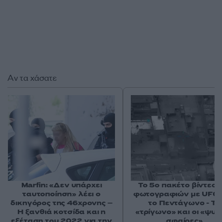
Αν τα χάσατε
Marfin: «Δεν υπάρχει
Το 5ο πακέτο βίντεο 
ταυτοποίηση» λέει ο
φωτογραφιών με UFO 
δικηγόρος της 46χρονης –
το Πεντάγωνο - Το
Η ξανθιά κοτσίδα και η
«τρίγωνο» και οι «ψυχ
εξέταση του 2022 για την
σφαίρες»