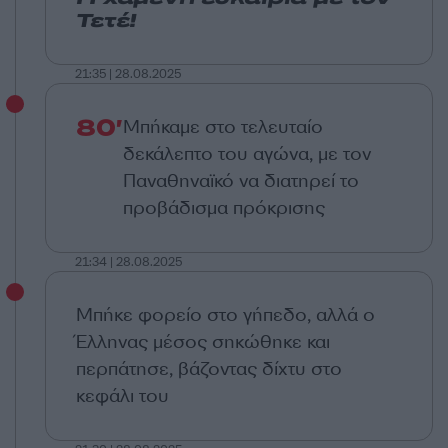
Τετέ!
21:35 | 28.08.2025
80'
Μπήκαμε στο τελευταίο
δεκάλεπτο του αγώνα, με τον
Παναθηναϊκό να διατηρεί το
προβάδισμα πρόκρισης
21:34 | 28.08.2025
Μπήκε φορείο στο γήπεδο, αλλά ο
Έλληνας μέσος σηκώθηκε και
περπάτησε, βάζοντας δίχτυ στο
κεφάλι του