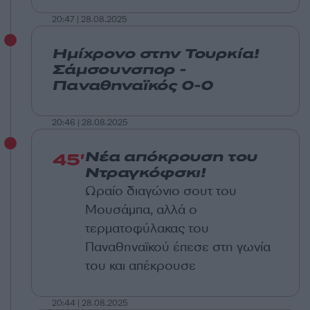
20:47 | 28.08.2025
Ημίχρονο στην Τουρκία!
Σάμσουνσπορ -
Παναθηναϊκός 0-0
20:46 | 28.08.2025
45'
Νέα απόκρουση του
Ντραγκόφσκι!
Ωραίο διαγώνιο σουτ του
Μουσάμπα, αλλά ο
τερματοφύλακας του
Παναθηναϊκού έπεσε στη γωνία
του και απέκρουσε
20:44 | 28.08.2025