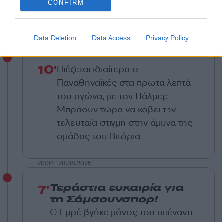
Παναθηναϊκός στο γήπεδο, μετά
CONFIRM
το δυνατό ξεκίνημα των Τούρκων
Data Deletion
Data Access
Privacy Policy
20:09 | 28.08.2025
10'
Πιέζεται ιδιαίτερα ο
Παναθηναϊκός στα πρώτα λεπτά
του αγώνα, με τον Πάλμερ -
Μπράουν τώρα να κόβει την
τελευταία στιγμή στην άμυνα της
ομάδας του Βιτόρια
20:04 | 28.08.2025
7'
Τεράστια ευκαιρία για
τη Σάμσουνσπορ!
Ο Εμρέ βγήκε μόνος του απέναντι