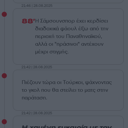
21:46 | 28.08.2025
88'
Η Σάμσουνσπορ έχει κερδίσει
διαδοχικά φάουλ έξω από την
περιοχή του Παναθηναϊκού,
αλλά οι "πράσινοι" αντέχουν
μέχρι στιγμής.
21:42 | 28.08.2025
Πιέζουν τώρα οι Τούρκοι, ψάχνοντας
το γκολ που θα στείλει το ματς στην
παράταση.
21:42 | 28.08.2025
Η χαμένη ευκαιρία με τον