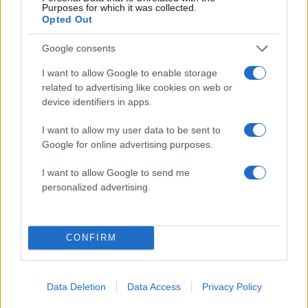
Purposes for which it was collected.
Μετέτρεψαν το Σαρακήνικο της Μήλου
138
Opted Out
σε ελικοδρόμιο – «Πάρκαραν» το
ελικόπτερο τους για να κάνουν μπάνιο
Google consents
Βγήκαν ξανά τα μαχαίρια στην Ελπίδα
102
για τη Δημοκρατία: «Καρυστιανού,
I want to allow Google to enable storage
Γρατσία και Γαλανός μετέτρεψαν το
related to advertising like cookies on web or
κίνημα σε φοβικό αρχηγικό κόμμα»
device identifiers in apps.
Το οικονομικό πρόγραμμα της ΕΛΑΣ που
89
θα παρουσιάσει ο Αλέξης Τσίπρας στη
I want to allow my user data to be sent to
Θεσσαλονίκη: Σχέδιο τετραετίας
Google for online advertising purposes.
Σούπερ μάρκετ: Νέες μειώσεις τιμών –
78
916 προϊόντα στην εθνική πρωτοβουλία,
I want to allow Google to send me
ανάμεσά τους 130 σχολικά
personalized advertising.
ΕΛΑΣ: Ο Αλέξης Δέδες ο πρώτος
75
υποψήφιος βουλευτής του κόμματος –
Από τα διοικητικά της ΑΕΚ στην πολιτική
CONFIRM
σκηνή
Data Deletion
Data Access
Privacy Policy