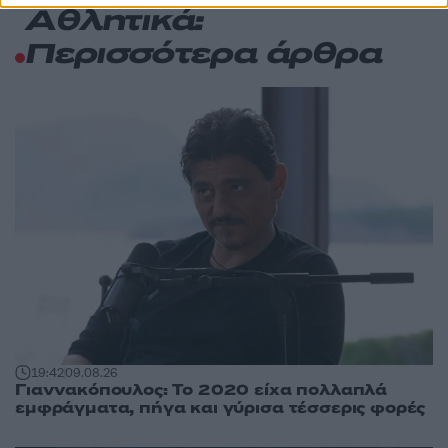
Αθλητικά:
Περισσότερα άρθρα
19:42
09.08.26
Γιαννακόπουλος: Το 2020 είχα πολλαπλά
εμφράγματα, πήγα και γύρισα τέσσερις φορές