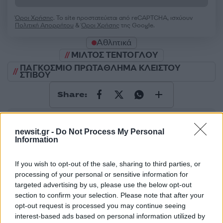
Όροι Χρήσης
. Το site προστατεύεται από reCAPTCHA, ισχύουν
Πολιτική Απορρήτου
&
Όροι Χρήσης
της Google.
Αθλητικά
ΜΙΛΤΟΣ ΤΕΝΤΟΓΛΟΥ
ΠΑΓΚΟΣΜΙΟ ΠΡΩΤΑΘΛΗΜΑ ΚΛΕΙΣΤΟΥ
ΣΤΙΒΟΥ
Share:
Ακολουθήστε το Νewsit.gr στο
Google News
και
ενημερωθείτε πρώτοι για όλη την ειδησεογραφία και τα
newsit.gr -
Do Not Process My Personal
τελευταία νέα
της ημέρας
Information
If you wish to opt-out of the sale, sharing to third parties, or
processing of your personal or sensitive information for
targeted advertising by us, please use the below opt-out
section to confirm your selection. Please note that after your
Πιο δημοφιλή
opt-out request is processed you may continue seeing
interest-based ads based on personal information utilized by