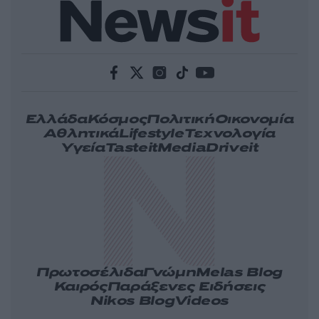
Ελλάδα
Κόσμος
Πολιτική
Οικονομία
Αθλητικά
Lifestyle
Τεχνολογία
Υγεία
Tasteit
Media
Driveit
Πρωτοσέλιδα
Γνώμη
Melas Blog
Καιρός
Παράξενες Ειδήσεις
Nikos Blog
Videos