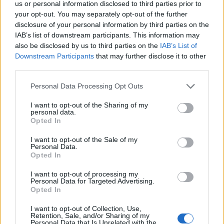
1
Ηφαίστειο Σαντορίνης: Ένας 15χρονος που
us or personal information disclosed to third parties prior to
δεν πρόλαβε να ξεφύγει από το τσουνάμι
your opt-out. You may separately opt-out of the further
μπορεί να αλλάξει τη χρονολογία της
disclosure of your personal information by third parties on the
προϊστορικής έκρηξης
IAB’s list of downstream participants. This information may
2
Παρκαδόρος στο Ελαφονήσι συνελήφθη
also be disclosed by us to third parties on the
IAB’s List of
για έβδομη φορά - Τον «τσάκωσαν»
Downstream Participants
that may further disclose it to other
αστυνομικοί που προσποιήθηκαν τους
third parties.
τουρίστες
3
Στην Κρήτη ο Κυριάκος Μητσοτάκης,
Please note that this website/app uses one or more Google
Personal Data Processing Opt Outs
συνεχίζει τις ολιγοήμερες διακοπές του –
services and may gather and store information including but
Πού βρέθηκε το Σάββατο
not limited to your visit or usage behaviour. You may click to
I want to opt-out of the Sharing of my
personal data.
grant or deny consent to Google and its third-party tags to
4
«Φιάσκο» στη Μαδέιρα με το γάμο του
Opted In
Κριστιάνο Ρονάλντο: Χιλιάδες άνθρωποι
use your data for below specified purposes in below Google
πήγαν σε λάθος εκκλησία και προκάλεσαν
consent section.
I want to opt-out of the Sale of my
το γέλιο στον Πορτογάλο
Personal Data.
Opted In
5
Η Ιωάννα Τούνη στο νοσοκομείο με
τροφική δηλητηρίαση: «Σέρνομαι και
I want to opt-out of processing my
ελπίζω να συνέλθω»
Personal Data for Targeted Advertising.
Opted In
I want to opt-out of Collection, Use,
Πιο σχολιασμένα
Retention, Sale, and/or Sharing of my
Personal Data that Is Unrelated with the