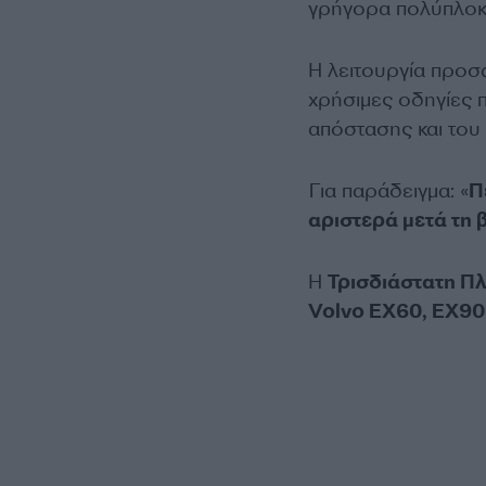
γρήγορα πολύπλοκ
Η λειτουργία προσ
χρήσιμες οδηγίες 
απόστασης και του
Για παράδειγμα: «
Π
αριστερά μετά τη 
Η
Τρισδιάστατη Πλ
Volvo EX60, EX90