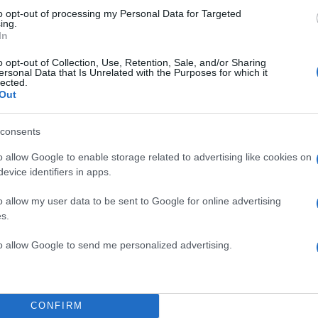
to opt-out of processing my Personal Data for Targeted
ing.
In
θα παρουσιάσει την
Τρισδιάστατη Πλοήγηση από το
αυτοκίνητά της
. Με τη νέα εικόνα 3D, η Τρισδιάστατ
o opt-out of Collection, Use, Retention, Sale, and/or Sharing
ersonal Data that Is Unrelated with the Purposes for which it
ι ακόμα πιο διαισθητική καθοδήγηση για τους οδη
lected.
Out
 είναι ενημερωμένοι και προσηλωμένοι στον δρόμο.
consents
ΔΙΑΦΗΜΙΣΗ
o allow Google to enable storage related to advertising like cookies on
evice identifiers in apps.
o allow my user data to be sent to Google for online advertising
s.
to allow Google to send me personalized advertising.
CONFIRM