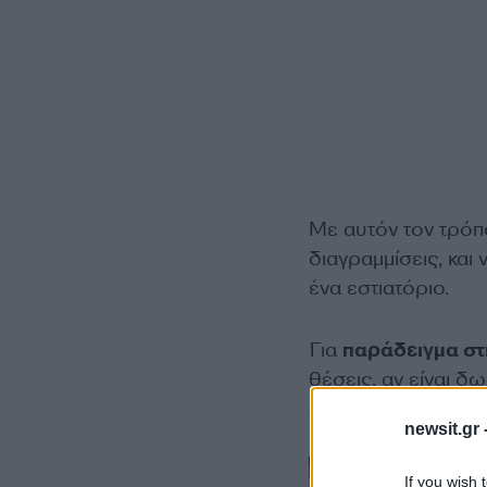
Με αυτόν τον τρόπ
διαγραμμίσεις, και
ένα εστιατόριο.
Για
παράδειγμα στ
θέσεις, αν είναι δ
αυτή.
newsit.gr 
If you wish 