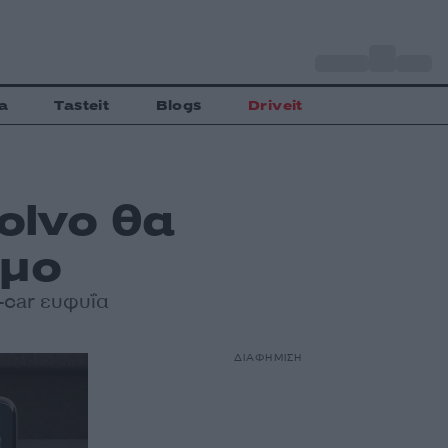
o
Αθήνα
28
C
a
Tasteit
Blogs
Driveit
olvo θα
όμο
-car ευφυΐα
ΔΙΑΦΗΜΙΣΗ