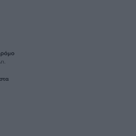
δρόμο
λη.
 στα