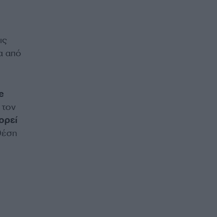
ις
α από
e
 τον
ορεί
 θέση