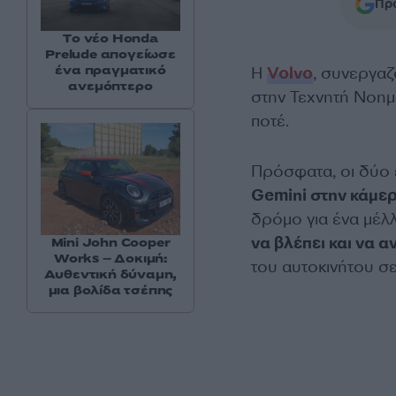
Προ
Tο νέο Honda
Prelude απογείωσε
ένα πραγματικό
Η
Volvo
, συνεργαζ
ανεμόπτερο
στην Τεχνητή Νοημ
ποτέ.
Πρόσφατα, οι δύο 
Gemini στην κάμε
δρόμο για ένα μέλ
να βλέπει και να 
Mini John Cooper
Works – Δοκιμή:
του αυτοκινήτου σε
Αυθεντική δύναμη,
μια βολίδα τσέπης