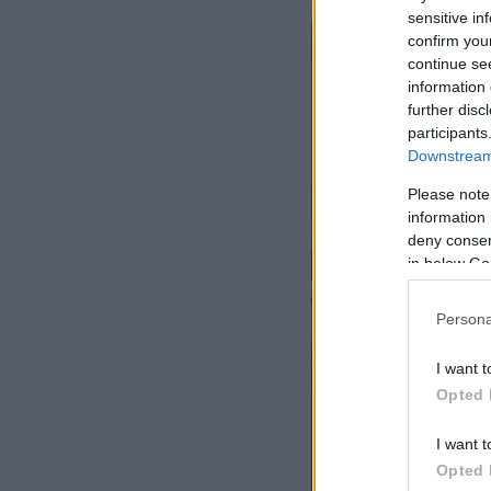
sensitive in
confirm you
continue se
information 
further disc
participants
Downstream 
Please note
information 
deny consent
in below Go
Persona
I want t
Opted 
I want t
Opted 