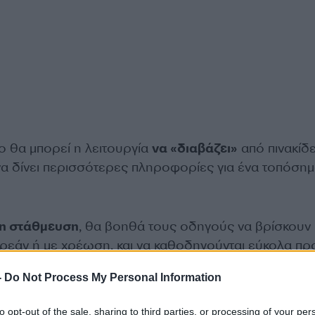
ο θα μπορεί η λειτουργία
να «διαβάζει»
από πινακίδ
 να δίνει περισσότερες πληροφορίες για ένα τοπόσημ
η στάθμευση
, θα βοηθά τους οδηγούς να βρίσκουν
ωρεάν ή με χρέωση, και να καθοδηγούνται εύκολα πρ
-
Do Not Process My Personal Information
to opt-out of the sale, sharing to third parties, or processing of your per