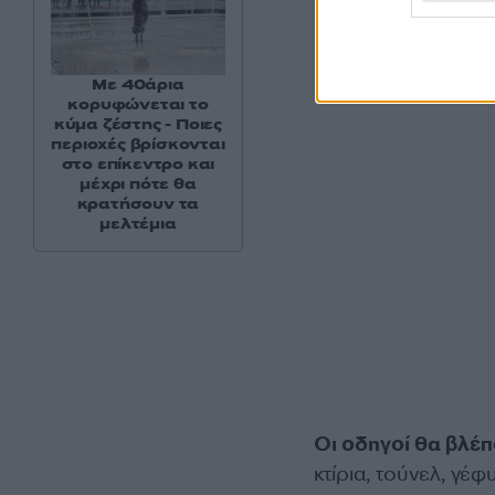
Με 40άρια
κορυφώνεται το
κύμα ζέστης - Ποιες
περιοχές βρίσκονται
στο επίκεντρο και
μέχρι πότε θα
κρατήσουν τα
μελτέμια
Οι οδηγοί θα βλέπ
κτίρια, τούνελ, γέφ