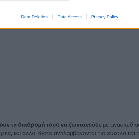
Data Deletion
Data Access
Privacy Policy
ουν τη διαδρομή τους να ζωντανεύει
, με ανασχεδι
υρες, και άλλα, ώστε αντιλαμβάνονται πιο εύκολα και 