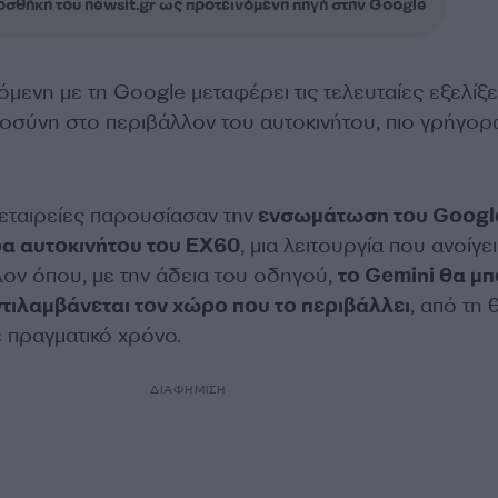
σθήκη του newsit.gr ως προτεινόμενη πηγή στην Google
όμενη με τη Google μεταφέρει τις τελευταίες εξελίξε
οσύνη στο περιβάλλον του αυτοκινήτου, πιο γρήγορ
εταιρείες παρουσίασαν την
ενσωμάτωση του Googl
ρα αυτοκινήτου του EX60
, μια λειτουργία που ανοίγει
λον όπου, με την άδεια του οδηγού,
το Gemini θα μπ
αντιλαμβάνεται τον χώρο που το περιβάλλει
, από τη
 πραγματικό χρόνο.
ΔΙΑΦΗΜΙΣΗ