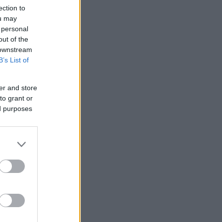
ection to
ou may
 personal
out of the
 downstream
B’s List of
er and store
to grant or
ed purposes