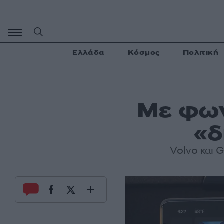
Μετάβαση
σε
περιεχόμενο
Ελλάδα
Κόσμος
Πολιτική
Με φων
«δ
Volvo και 