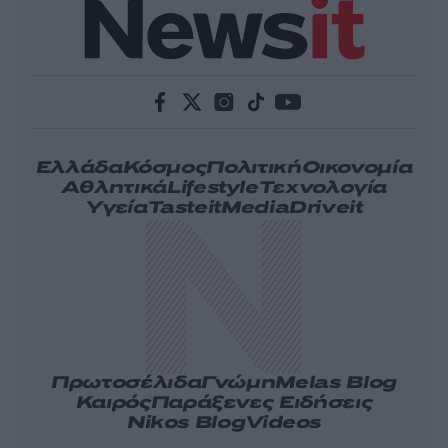
Ελλάδα
Κόσμος
Πολιτική
Οικονομία
Αθλητικά
Lifestyle
Τεχνολογία
Υγεία
Tasteit
Media
Driveit
Πρωτοσέλιδα
Γνώμη
Melas Blog
Καιρός
Παράξενες Ειδήσεις
Nikos Blog
Videos