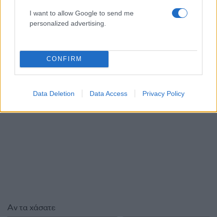
C4 Hybrid 145hp Automatic Plus Pack 22.900€
I want to allow Google to send me
personalized advertising.
C5 Aircross Hybrid 145hp Automatic YOU
28.900€
CONFIRM
ΔΙΑΦΗΜΙΣΗ
Data Deletion
Data Access
Privacy Policy
Αν τα χάσατε