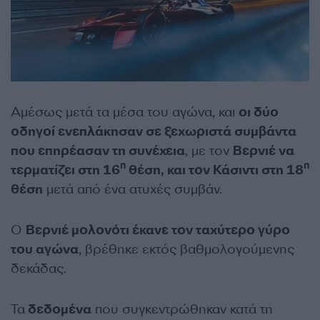
Αμέσως μετά τα μέσα του αγώνα, και
οι δύο
οδηγοί ενεπλάκησαν σε ξεχωριστά συμβάντα
που επηρέασαν τη συνέχεια
, με τον
Βερνιέ να
η
η
τερματίζει στη 16
θέση, και τον Κάσιντι στη 18
θέση
μετά από ένα ατυχές συμβάν.
Ο
Βερνιέ μολονότι έκανε τον ταχύτερο γύρο
του αγώνα
, βρέθηκε εκτός βαθμολογούμενης
δεκάδας.
Τα
δεδομένα
που συγκεντρώθηκαν κατά τη