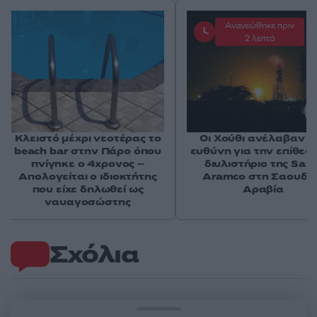
Ανανεώθηκε πριν
2 λεπτά
Κλειστό μέχρι νεοτέρας το
Οι Χούθι ανέλαβαν τ
beach bar στην Πάρο όπου
ευθύνη για την επίθεσ
πνίγηκε ο 4χρονος –
διυλιστήριο της Saud
Απολογείται ο ιδιοκτήτης
Aramco στη Σαουδι
που είχε δηλωθεί ως
Αραβία
ναυαγοσώστης
Σχόλια