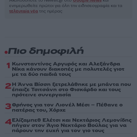
Ακολουθήστε το Νewsit.gr στο
Google News
και
ενημερωθείτε πρώτοι για όλη την ειδησεογραφία και τα
τελευταία νέα
της ημέρας
Πιο δημοφιλή
1
Κωνσταντίνος Αργυρός και Αλεξάνδρα
Νίκα κάνουν διακοπές με πολυτελές γιοτ
με τα δύο παιδιά τους
2
Η Άννα Βίσση ξετρελάθηκε με μπάντα που
έπαιζε Τσιτσάνη στο Φισκάρδο και τους
πρότεινε συνεργασία
3
Θρήνος για τον Λιονέλ Μέσι – Πέθανε ο
πατέρας του, Χόρχε
4
Ελίζαμπεθ Ελέτσι και Νεκτάριος Λεμονίδης
πήγαν στον Άγιο Νεκτάριο Βούλας για να
πάρουν την ευχή για τον γιο τους