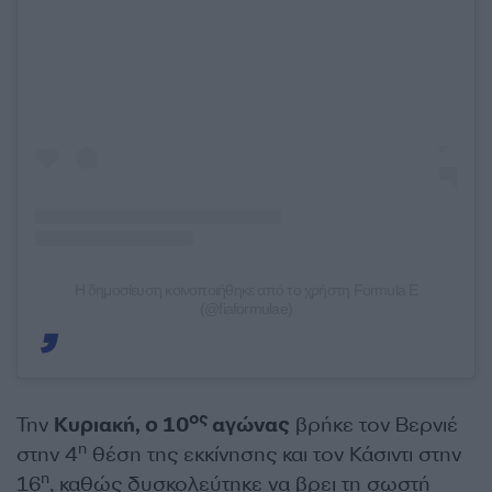
Η δημοσίευση κοινοποιήθηκε από το χρήστη Formula E
(@fiaformulae)
ος
Την
Κυριακή, ο 10
αγώνας
βρήκε τον Βερνιέ
η
στην 4
θέση της εκκίνησης και τον Κάσιντι στην
η
16
, καθώς δυσκολεύτηκε να βρει τη σωστή