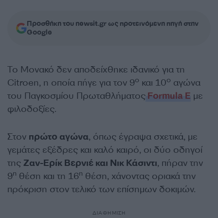
Προσθήκη του newsit.gr ως προτεινόμενη πηγή στην
Google
Το Μονακό δεν αποδείχθηκε ιδανικό για τη
ο
ο
Citroen, η οποία πήγε για τον 9
και 10
αγώνα
του Παγκοσμίου Πρωταθλήματος
Formula E
με
φιλοδοξίες.
Στον
πρώτο αγώνα
, όπως έγραψα σχετικά, με
γεμάτες εξέδρες και καλό καιρό, οι δύο οδηγοί
της
Ζαν-Ερίκ Βερνιέ και Νικ Κάσιντι
, πήραν την
η
η
9
θέση και τη 16
θέση, χάνοντας οριακά την
πρόκριση στον τελικό των επίσημων δοκιμών.
ΔΙΑΦΗΜΙΣΗ