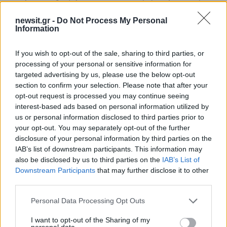
μοτέρ
, συνδυάζοντας σημαντικό όφελος από την
απόσυρση παλαιού οχήματος, πιο ρυπογόνου και
newsit.gr -
Do Not Process My Personal
Information
με πολύ μεγαλύτερη κατανάλωση καυσίμου.
If you wish to opt-out of the sale, sharing to third parties, or
Μάλιστα, πολλοί συνδύασαν την απόσυρση με
processing of your personal or sensitive information for
αγορά ηλεκτρικού μοντέλου Citroen, γεγονός
targeted advertising by us, please use the below opt-out
που αποτυπώθηκε στην
κατακόρυφη αύξηση
section to confirm your selection. Please note that after your
opt-out request is processed you may continue seeing
των παραγγελιών για ηλεκτρικά οχήματα
τους
interest-based ads based on personal information utilized by
τελευταίους μήνες. Πρωταγωνιστές του
us or personal information disclosed to third parties prior to
ενδιαφέροντος είναι τα νέα e-C3 και e-C3
your opt-out. You may separately opt-out of the further
disclosure of your personal information by third parties on the
Aircross.
IAB’s list of downstream participants. This information may
also be disclosed by us to third parties on the
IAB’s List of
Η Citroen συνεχίζει να προσφέρει
5ετή
Downstream Participants
that may further disclose it to other
third parties.
εργοστασιακή εγγύηση και οδική βοήθεια
σε
όλη τη γκάμα των επιβατικών της μοντέλων.
Please note that this website/app uses one or more Google
Personal Data Processing Opt Outs
services and may gather and store information including but
not limited to your visit or usage behaviour. You may click to
I want to opt-out of the Sharing of my
Οι εισαγωγικές τιμές των μοντέλων Citroen
:
personal data.