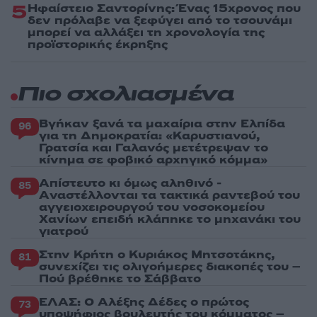
5
Ηφαίστειο Σαντορίνης: Ένας 15χρονος που
δεν πρόλαβε να ξεφύγει από το τσουνάμι
μπορεί να αλλάξει τη χρονολογία της
προϊστορικής έκρηξης
Πιο σχολιασμένα
Βγήκαν ξανά τα μαχαίρια στην Ελπίδα
96
για τη Δημοκρατία: «Καρυστιανού,
Γρατσία και Γαλανός μετέτρεψαν το
κίνημα σε φοβικό αρχηγικό κόμμα»
Απίστευτο κι όμως αληθινό -
85
Aναστέλλονται τα τακτικά ραντεβού του
αγγειοχειρουργού του νοσοκομείου
Χανίων επειδή κλάπηκε το μηχανάκι του
γιατρού
Στην Κρήτη ο Κυριάκος Μητσοτάκης,
81
συνεχίζει τις ολιγοήμερες διακοπές του –
Πού βρέθηκε το Σάββατο
ΕΛΑΣ: Ο Αλέξης Δέδες ο πρώτος
73
υποψήφιος βουλευτής του κόμματος –