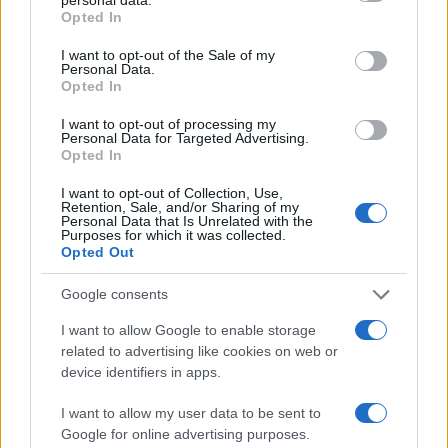
grant or deny consent to Google and its third-party tags to
Opted In
use your data for below specified purposes in below Google
consent section.
C3 Turbo 100hp Manual YOU 16.900€
I want to opt-out of the Sale of my
Personal Data.
Opted In
C3 Hybrid 110hp Automatic PLUS 21.500€
I want to opt-out of processing my
Personal Data for Targeted Advertising.
Opted In
C3 Electric 113hp Urban Range PLUS 17.900€
I want to opt-out of Collection, Use,
Retention, Sale, and/or Sharing of my
Personal Data that Is Unrelated with the
C3 Aircross Turbo 100hp Manual YOU 18.500€
Purposes for which it was collected.
Opted Out
C3 Aircross Hybrid 145 Automatic PLUS
Google consents
22.900€
I want to allow Google to enable storage
related to advertising like cookies on web or
C3 Aircross Electric Extended Range YOU
device identifiers in apps.
20.900€
I want to allow my user data to be sent to
Google for online advertising purposes.