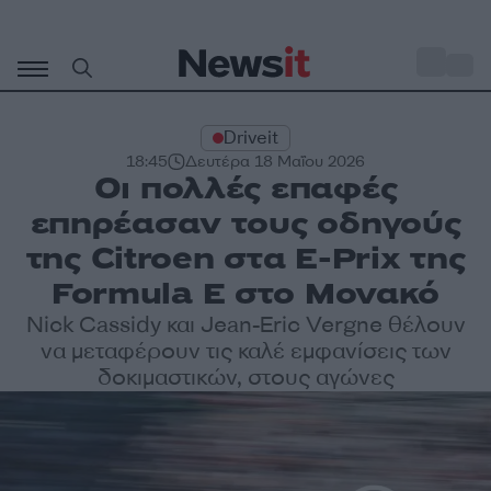
Μετάβαση
σε
o
32
περιεχόμενο
Driveit
18:45
Δευτέρα 18 Μαΐου 2026
Οι πολλές επαφές
επηρέασαν τους οδηγούς
της Citroen στα E-Prix της
Formula E στο Μονακό
Nick Cassidy και Jean-Eric Vergne θέλουν
να μεταφέρουν τις καλέ εμφανίσεις των
δοκιμαστικών, στους αγώνες