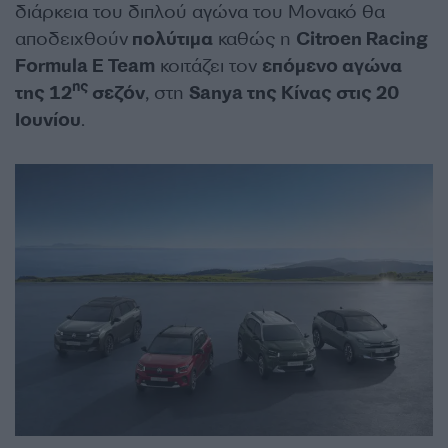
διάρκεια του διπλού αγώνα του Μονακό θα
αποδειχθούν
πολύτιμα
καθώς η
Citroen Racing
Formula E Team
κοιτάζει τον
επόμενο αγώνα
ης
της 12
σεζόν
, στη
Sanya της Κίνας στις 20
Ιουνίου
.