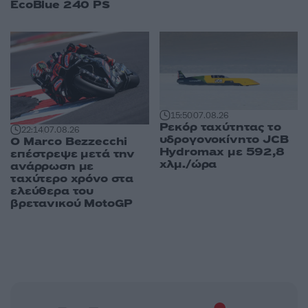
EcoBlue 240 PS
15:50
07.08.26
Ρεκόρ ταχύτητας το
22:14
07.08.26
υδρογονοκίνητο JCB
Ο Marco Bezzecchi
Hydromax με 592,8
επέστρεψε μετά την
χλμ./ώρα
ανάρρωση με
ταχύτερο χρόνο στα
ελεύθερα του
βρετανικού MotoGP