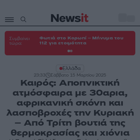
Μετάβαση
σε
o
33
περιεχόμενο
Φωτιά στο Κορωπί – Μήνυμα του
Φω
Συμβαίνει
112 για ετοιμότητα
Σπ
τώρα:
Ελλάδα
23:33
Σάββατο 15 Μαρτίου 2025
Καιρός: Αποπνικτική
ατμόσφαιρα με 30αρια,
αφρικανική σκόνη και
λασποβροχές την Κυριακή
– Από Τρίτη βουτιά της
θερμοκρασίας και χιόνια