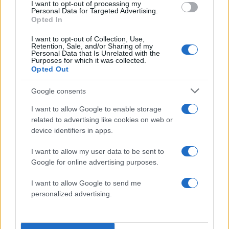
I want to opt-out of processing my
Personal Data for Targeted Advertising.
Opted In
I want to opt-out of Collection, Use,
Retention, Sale, and/or Sharing of my
Personal Data that Is Unrelated with the
Purposes for which it was collected.
Opted Out
Google consents
I want to allow Google to enable storage
related to advertising like cookies on web or
device identifiers in apps.
I want to allow my user data to be sent to
ΜΑΚΕΔΟΝΙΑ, ΘΡΑΚΗ
Google for online advertising purposes.
Καιρός: Αραιές νεφώσεις κατά τόπους πιο
I want to allow Google to send me
πυκνές. Τις μεσημβρινές και απογευματινές ώρες
personalized advertising.
κυρίως στη Μακεδονία θα σημειωθούν
πρόσκαιρες τοπικές βροχές ή όμβροι και πιθανόν