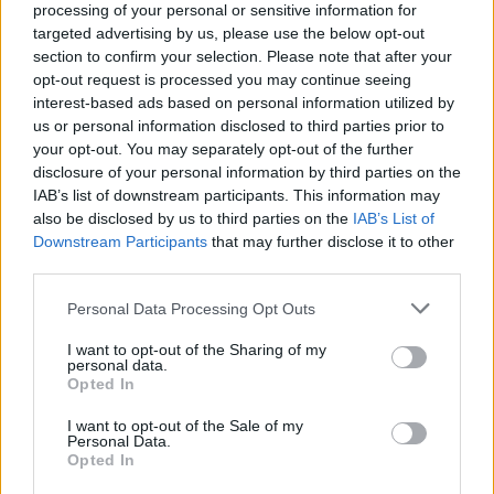
processing of your personal or sensitive information for
targeted advertising by us, please use the below opt-out
ΘΕΣΣΑΛΟΝΙΚΗ
section to confirm your selection. Please note that after your
Καιρός: Αραιές νεφώσεις πρόσκαιρα αυξημένες.
opt-out request is processed you may continue seeing
Τοπικοί όμβροι είναι πιθανόν να εκδηλωθούν το
interest-based ads based on personal information utilized by
us or personal information disclosed to third parties prior to
μεσημέρι-απόγευμα.
your opt-out. You may separately opt-out of the further
Ανεμοι: Μεταβλητοί ασθενείς.
disclosure of your personal information by third parties on the
Θερμοκρασία: Από 10 έως 23 βαθμούς
IAB’s list of downstream participants. This information may
Κελσίου.
also be disclosed by us to third parties on the
IAB’s List of
Downstream Participants
that may further disclose it to other
third parties.
Please note that this website/app uses one or more Google
Personal Data Processing Opt Outs
services and may gather and store information including but
not limited to your visit or usage behaviour. You may click to
I want to opt-out of the Sharing of my
personal data.
grant or deny consent to Google and its third-party tags to
Opted In
use your data for below specified purposes in below Google
consent section.
I want to opt-out of the Sale of my
Personal Data.
Opted In