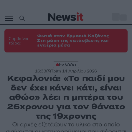
Μετάβαση
σε
o
34
περιεχόμενο
Φωτιά στην Ερμακιά Κοζάνης –
Συμβαίνει
Στη μάχη της κατάσβεσης και
τώρα:
εναέρια μέσα
Ελλάδα
16:33
Τρίτη 14 Απριλίου 2026
Κεφαλονιά: «Το παιδί μου
δεν έχει κάνει κάτι, είναι
αθώο» λέει η μητέρα του
26χρονου για τον θάνατο
της 19χρονης
Οι αρχές εξετάζουν το υλικό στο οποίο
φαίνονται οι κατηγορούμενοι που φέρονται