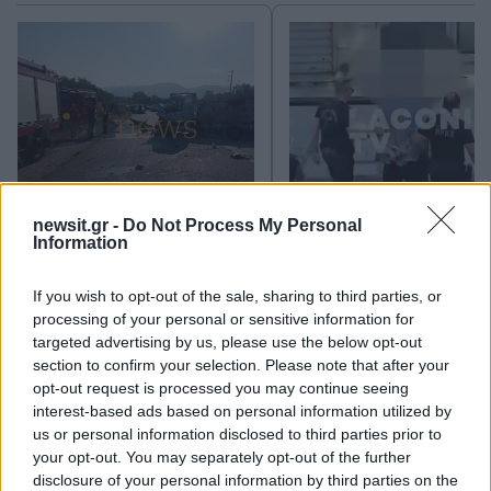
Δεν ήταν μόνο η ταχύτητα
Μυστράς: Αλλαγή στ
newsit.gr -
Do Not Process My Personal
- «Ίσως κάτι απέσπασε την
υπερασπιστική γραμμή
Information
προσοχή του οδηγού» λέει
55χρονου που έκρυψε
πραγματογνώμονας για
νεκρό πατέρα του σ
If you wish to opt-out of the sale, sharing to third parties, or
την τραγωδία στις Σέρρες
καταψύκτη – Η αγά
με νεκρούς μητέρα και γιο
στους γονείς και η
processing of your personal or sensitive information for
διαφωνία με την αδε
targeted advertising by us, please use the below opt-out
του
section to confirm your selection. Please note that after your
opt-out request is processed you may continue seeing
interest-based ads based on personal information utilized by
Σχόλια
us or personal information disclosed to third parties prior to
your opt-out. You may separately opt-out of the further
disclosure of your personal information by third parties on the