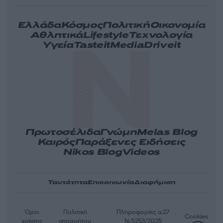
Ελλάδα
Κόσμος
Πολιτική
Οικονομία
Αθλητικά
Lifestyle
Τεχνολογία
Υγεία
Tasteit
Media
Driveit
Πρωτοσέλιδα
Γνώμη
Melas Blog
Καιρός
Παράξενες Ειδήσεις
Nikos Blog
Videos
Ταυτότητα
Επικοινωνία
Διαφήμιση
Όροι
Πολιτική
Πληροφορίες α.27
Cookies
χρήσης
απορρήτου
Ν.5253/2025