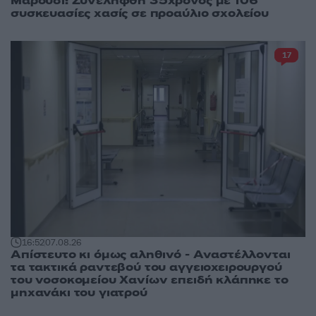
Μαρούσι: Συνελήφθη 35χρονος με 106
συσκευασίες χασίς σε προαύλιο σχολείου
17
16:52
07.08.26
Απίστευτο κι όμως αληθινό - Aναστέλλονται
τα τακτικά ραντεβού του αγγειοχειρουργού
του νοσοκομείου Χανίων επειδή κλάπηκε το
μηχανάκι του γιατρού