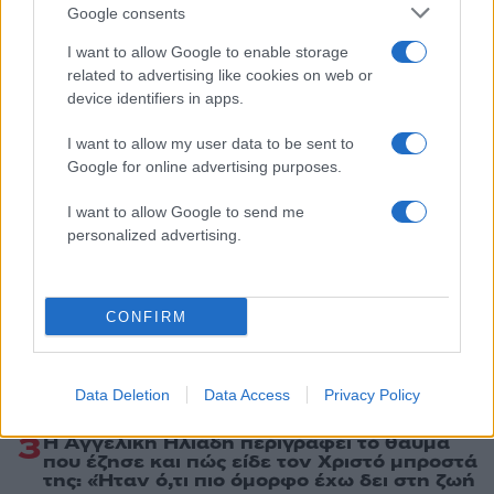
Google consents
Ακολουθήστε το Νewsit.gr στο
Google News
και
I want to allow Google to enable storage
ενημερωθείτε πρώτοι για όλη την ειδησεογραφία και τα
related to advertising like cookies on web or
τελευταία νέα
της ημέρας
device identifiers in apps.
I want to allow my user data to be sent to
Google for online advertising purposes.
I want to allow Google to send me
Πιο δημοφιλή
personalized advertising.
1
Η Ελένη Φωτοπούλου ευχήθηκε για τη
γιορτή του Άκη Παυλόπουλου: «Δεκαπέντε
χρόνια μου διδάσκει υπομονή και αγάπη»
CONFIRM
2
Αριστοτέλης Δαμίγος: Στο Αποτεφρωτήριο
Ριτσώνας το «ύστατο χαίρε» στον Έλληνα
σύνδεσμο του ελικοπτέρου που έπεσε στην
Data Deletion
Data Access
Privacy Policy
Ψάθα
3
Η Αγγελική Ηλιάδη περιγράφει το θαύμα
που έζησε και πώς είδε τον Χριστό μπροστά
της: «Ήταν ό,τι πιο όμορφο έχω δει στη ζωή