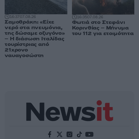
16:37
07.08.26
16:35
07.08.26
Σαμοθράκη: «Είχε
Φωτιά στο Στεφάνι
νερό στα πνευμόνια,
Κορινθίας – Μήνυμα
της δώσαμε οξυγόνο»
του 112 για ετοιμότητα
– Η διάσωση Ιταλίδας
τουρίστριας από
21χρονο
ναυαγοσώστη