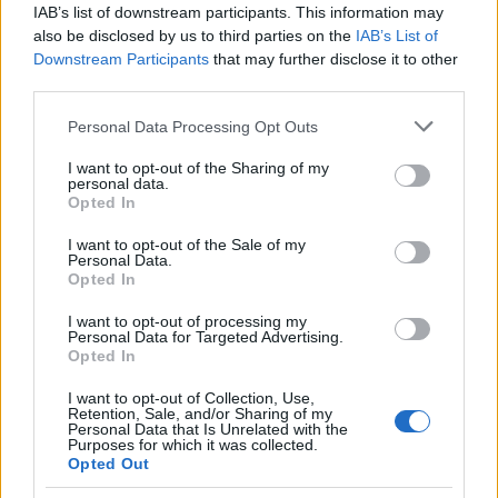
IAB’s list of downstream participants. This information may
also be disclosed by us to third parties on the
IAB’s List of
Downstream Participants
that may further disclose it to other
Σχολίασε εδώ
third parties.
Please note that this website/app uses one or more Google
Personal Data Processing Opt Outs
50 /50
services and may gather and store information including but
not limited to your visit or usage behaviour. You may click to
I want to opt-out of the Sharing of my
personal data.
grant or deny consent to Google and its third-party tags to
Opted In
use your data for below specified purposes in below Google
consent section.
I want to opt-out of the Sale of my
Personal Data.
2000 /2000
Opted In
Υποβολή σχολίου
I want to opt-out of processing my
Personal Data for Targeted Advertising.
Opted In
Όροι Χρήσης
. Το site προστατεύεται από reCAPTCHA, ισχύουν
Πολιτική Απορρήτου
&
Όροι Χρήσης
της Google.
I want to opt-out of Collection, Use,
Retention, Sale, and/or Sharing of my
Ελλάδα
Personal Data that Is Unrelated with the
ΑΡΓΟΣΤΟΛΙ
ΚΕΦΑΛΟΝΙΑ
Purposes for which it was collected.
Opted Out
Share: