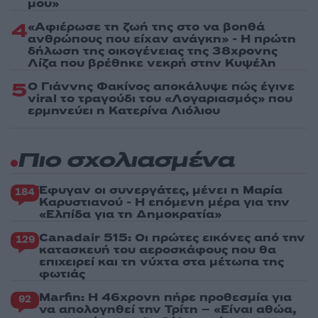
μου»
4
«Αφιέρωσε τη ζωή της στο να βοηθά
ανθρώπους που είχαν ανάγκη» - Η πρώτη
δήλωση της οικογένειας της 38χρονης
Λίζα που βρέθηκε νεκρή στην Κυψέλη
5
Ο Γιάννης Φακίνος αποκάλυψε πώς έγινε
viral το τραγούδι του «Λογαριασμός» που
ερμηνεύει η Κατερίνα Λιόλιου
Πιο σχολιασμένα
Έφυγαν οι συνεργάτες, μένει η Μαρία
184
Καρυστιανού - Η επόμενη μέρα για την
«Ελπίδα για τη Δημοκρατία»
Canadair 515: Οι πρώτες εικόνες από την
129
κατασκευή του αεροσκάφους που θα
επιχειρεί και τη νύχτα στα μέτωπα της
φωτιάς
Marfin: Η 46χρονη πήρε προθεσμία για
92
να απολογηθεί την Τρίτη – «Είναι αθώα,