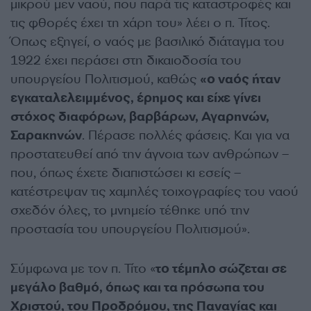
μικρού μεν ναού, που παρά τις καταστροφές και
τις φθορές έχει τη χάρη του» λέει ο π. Τίτος.
Όπως εξηγεί, ο ναός με βασιλικό διάταγμα του
1922 έχει περάσει στη δικαιοδοσία του
υπουργείου Πολιτισμού, καθώς
«ο ναός ήταν
εγκαταλελειμμένος, έρημος και είχε γίνει
στόχος διαφόρων, βαρβάρων, Αγαρηνών,
Σαρακηνών
. Πέρασε πολλές φάσεις. Και για να
προστατευθεί από την άγνοια των ανθρώπων –
που, όπως έχετε διαπιστώσει κι εσείς –
κατέστρεψαν τις χαμηλές τοιχογραφίες του ναού
σχεδόν όλες, το μνημείο τέθηκε υπό την
προστασία του υπουργείου Πολιτισμού».
Σύμφωνα με τον π. Τίτο «
το τέμπλο σώζεται σε
μεγάλο βαθμό, όπως και τα πρόσωπα του
Χριστού, του Προδρόμου, της Παναγίας και