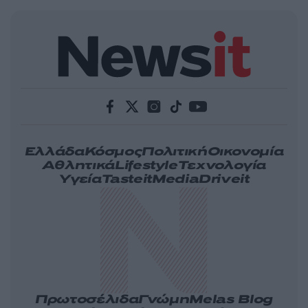
Ελλάδα
Κόσμος
Πολιτική
Οικονομία
Αθλητικά
Lifestyle
Τεχνολογία
Υγεία
Tasteit
Media
Driveit
Πρωτοσέλιδα
Γνώμη
Melas Blog