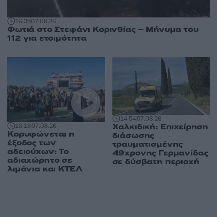
16:35
07.08.26
Φωτιά στο Στεφάνι Κορινθίας – Μήνυμα του
112 για ετοιμότητα
14:54
07.08.26
Χαλκιδική: Επιχείρηση
16:18
07.08.26
Κορυφώνεται η
διάσωσης
έξοδος των
τραυματισμένης
αδειούχων: Το
49χρονης Γερμανίδας
αδιαχώρητο σε
σε δύσβατη περιοχή
λιμάνια και ΚΤΕΛ