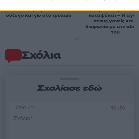
τράβαγε στην καρδιά μου»,
55χρονου που έκρυψε
λέει ο άνδρας που έχασε
νεκρό πατέρα του σ
σύζυγο και γιο στο τροχαίο
καταψύκτη – Η αγά
στους γονείς και η
διαφωνία με την αδε
του
Σχόλια
Σχολίασε εδώ
50 /50