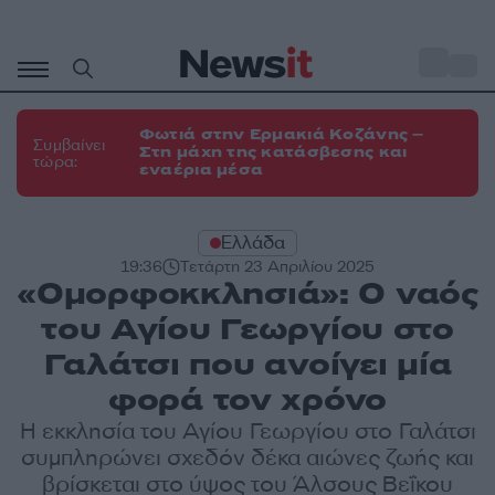
Μετάβαση
σε
o
35
περιεχόμενο
Φωτιά στην Ερμακιά Κοζάνης –
Συμβαίνει
Στη μάχη της κατάσβεσης και
τώρα:
εναέρια μέσα
Ελλάδα
19:36
Τετάρτη 23 Απριλίου 2025
«Ομορφοκκλησιά»: Ο ναός
του Αγίου Γεωργίου στο
Γαλάτσι που ανοίγει μία
φορά τον χρόνο
Η εκκλησία του Αγίου Γεωργίου στο Γαλάτσι
συμπληρώνει σχεδόν δέκα αιώνες ζωής και
βρίσκεται στο ύψος του Άλσους Βεΐκου