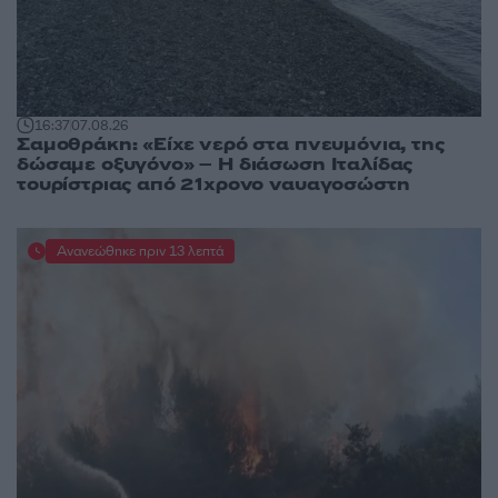
16:37
07.08.26
Σαμοθράκη: «Είχε νερό στα πνευμόνια, της
δώσαμε οξυγόνο» – Η διάσωση Ιταλίδας
τουρίστριας από 21χρονο ναυαγοσώστη
Ανανεώθηκε πριν 13 λεπτά