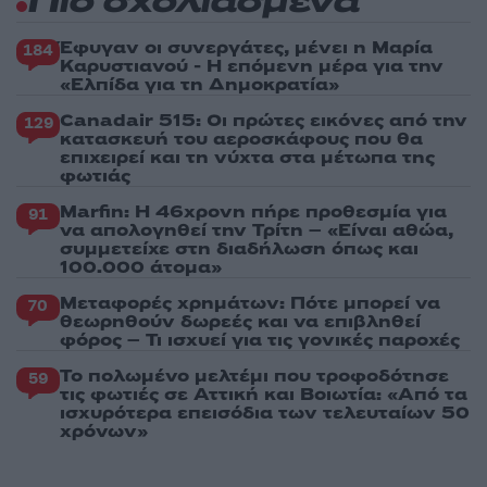
Πιο σχολιασμένα
Έφυγαν οι συνεργάτες, μένει η Μαρία
184
Καρυστιανού - Η επόμενη μέρα για την
«Ελπίδα για τη Δημοκρατία»
Canadair 515: Οι πρώτες εικόνες από την
129
κατασκευή του αεροσκάφους που θα
επιχειρεί και τη νύχτα στα μέτωπα της
φωτιάς
Marfin: Η 46χρονη πήρε προθεσμία για
91
να απολογηθεί την Τρίτη – «Είναι αθώα,
συμμετείχε στη διαδήλωση όπως και
100.000 άτομα»
Μεταφορές χρημάτων: Πότε μπορεί να
70
θεωρηθούν δωρεές και να επιβληθεί
φόρος – Τι ισχυεί για τις γονικές παροχές
Το πολωμένο μελτέμι που τροφοδότησε
59
τις φωτιές σε Αττική και Βοιωτία: «Από τα
ισχυρότερα επεισόδια των τελευταίων 50
χρόνων»