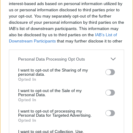
interest-based ads based on personal information utilized by
σεβασμό και από αλλόθρησκους, όπως
us or personal information disclosed to third parties prior to
μουσουλμάνους
. Σε πολλά μέρη της Ανατολής
your opt-out. You may separately opt-out of the further
– στους Αγίους Τόπους, στη Συρία, στην Αίγυπτο
disclosure of your personal information by third parties on the
IAB’s list of downstream participants. This information may
(στο Κάιρο υπάρχει μονή του Αγίου)
και ειδικά
also be disclosed by us to third parties on the
IAB’s List of
στο νησί της Πριγκήπου έξω από την
Downstream Participants
that may further disclose it to other
Κωνσταντινούπολη
– χιλιάδες μουσουλμάνοι
third parties.
ανεβαίνουν στον λόφο, για να αποδώσουν τιμή
Please note that this website/app uses one or more Google
Personal Data Processing Opt Outs
και σεβασμό. Γιατί ο Άγιος δεν κάνει διακρίσεις.
services and may gather and store information including but
Βλέπει την καρδιά του ανθρώπου. Και
not limited to your visit or usage behaviour. You may click to
I want to opt-out of the Sharing of my
personal data.
grant or deny consent to Google and its third-party tags to
μαρτυρούν και μουσουλμάνοι ότι έχουν δει
Opted In
use your data for below specified purposes in below Google
θαύματα από τον Άγιο», λέει κλείνοντας ο π.
consent section.
I want to opt-out of the Sale of my
Τίτος.
Personal Data.
Opted In
ΔΙΑΦΗΜΙΣΗ
I want to opt-out of processing my
Personal Data for Targeted Advertising.
Opted In
I want to opt-out of Collection, Use,