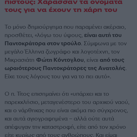
πιστούς: Χάρασσαν τα ονόματά
τους για να έχουν τη χάρη του
Το μόνο δημιούργημα που παραμένει ακέραιο,
προσθέτει, «λόγω του ύψους,
είναι αυτή του
Παντοκράτορα στον τρούλο
. Σύμφωνα με τον
μεγάλο Έλληνα ζωγράφο και λογοτέχνη, τον
Μικρασιάτη
Φώτη Κόντογλου
, είναι
από τους
ωραιότερους Παντοκράτορες της Ανατολής
.
Είχε τους λόγους του για να το πει αυτό».
Ο π. Τίτος επισημαίνει ότι «υπάρχει και το
παρεκκλήσιο, μεταγενέστερο του αρχικού ναού,
και ο νάρθηκας που είναι ακόμα πιο σύγχρονος,
και αυτά αγιογραφημένα – αλλά ούτε αυτά
απέφυγαν την καταστροφή, είτε από τον χρόνο
είτε κυρίως από τους ανθρώπους. Και είμαι