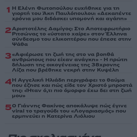
1
Η Ελένη Φωτοπούλου ευχήθηκε για τη
γιορτή του Άκη Παυλόπουλου: «Δεκαπέντε
χρόνια μου διδάσκει υπομονή και αγάπη»
2
Αριστοτέλης Δαμίγος: Στο Αποτεφρωτήριο
Ριτσώνας το «ύστατο χαίρε» στον Έλληνα
σύνδεσμο του ελικοπτέρου που έπεσε στην
Ψάθα
3
«Αφιέρωσε τη ζωή της στο να βοηθά
ανθρώπους που είχαν ανάγκη» - Η πρώτη
δήλωση της οικογένειας της 38χρονης
Λίζα που βρέθηκε νεκρή στην Κυψέλη
4
Η Αγγελική Ηλιάδη περιγράφει το θαύμα
που έζησε και πώς είδε τον Χριστό μπροστά
της: «Ήταν ό,τι πιο όμορφο έχω δει στη ζωή
μου»
5
Ο Γιάννης Φακίνος αποκάλυψε πώς έγινε
viral το τραγούδι του «Λογαριασμός» που
ερμηνεύει η Κατερίνα Λιόλιου