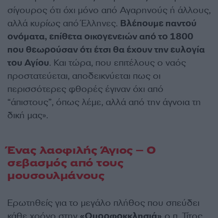
σίγουρος ότι όχι μόνο από Αγαρηνούς ή άλλους,
αλλά κυρίως από Έλληνες.
Βλέπουμε παντού
ονόματα, επίθετα οικογενειών από το 1800
που θεωρούσαν ότι έτσι θα έχουν την ευλογία
του Αγίου
. Και τώρα, που επιτέλους ο ναός
προστατεύεται, αποδεικνύεται πως οι
περισσότερες φθορές έγιναν όχι από
“άπιστους”, όπως λέμε, αλλά από την άγνοια τη
δική μας».
Ένας λαοφιλής Άγιος – Ο
σεβασμός από τους
μουσουλμάνους
Ερωτηθείς για το μεγάλο πλήθος που σπεύδει
κάθε χρόνο στην
«Ομορφοκκλησιά»
ο π. Τίτος