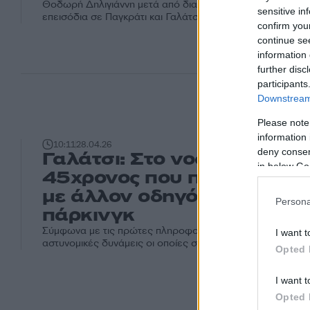
Θοδωρή Δηλιγιάννη μετά από διαπληκτισμό - Είχαν προηγη
sensitive in
επεισόδια σε Παγκράτι και Γαλάτσι
confirm you
continue se
information 
further disc
participants
Downstream 
Please note
information 
10:11
28.04.26
deny consent
Γαλάτσι: Στο νοσοκομείο
in below Go
45χρονος που πιάστηκε στ
με άλλον οδηγό για μια θέ
Persona
πάρκινγκ
Σύμφωνα με τις πρώτες πληροφορίες στο σημείο αμέσω
I want t
αστυνομικές δυνάμεις οι οποίες συνέλαβαν και τους δύο
Opted 
I want t
Opted 