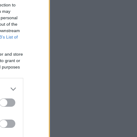
ection to
ou may
 personal
out of the
 downstream
B’s List of
22
er and store
to grant or
ed purposes