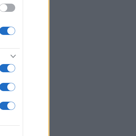
κου
ντεο