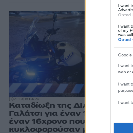
I want 
Advertis
Opted 
I want t
of my P
was col
Opted 
Google 
I want t
web or d
I want t
purpose
21:19
08.04.26
I want 
Καταδίωξη της ΔΙΑΣ στο
Γαλάτσι για έναν 13χρονο και
έναν 16χρονο που
κυκλοφορούσαν με κλεμμέν