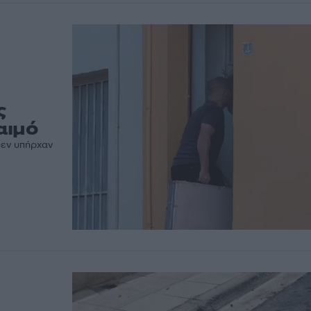
ς
αιμό
δεν υπήρχαν