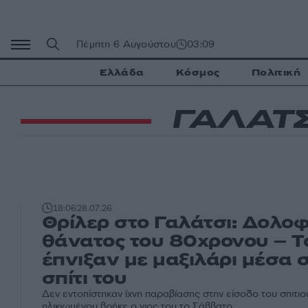
Μετάβαση
σε
περιεχόμενο
Πέμπτη 6 Αυγούστου
03:09
Ελλάδα
Κόσμος
Πολιτική
ΓΑΛΑΤΣ
18:06
28.07.26
Θρίλερ στο Γαλάτσι: Δολοφ
θάνατος του 80χρονου – Τ
έπνιξαν με μαξιλάρι μέσα 
σπίτι του
Δεν εντοπίστηκαν ίχνη παραβίασης στην είσοδο του σπιτιο
ηλικιωμένου βρήκε ο γιος του το Σάββατο