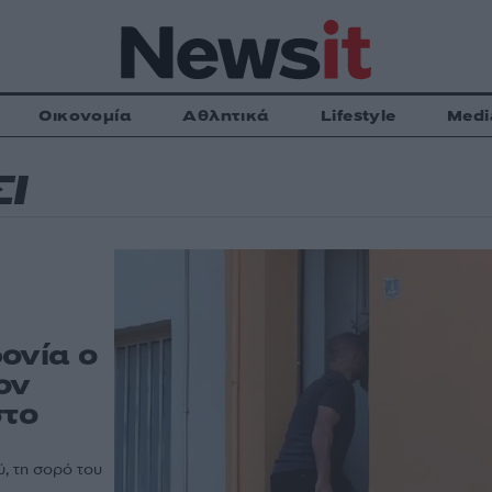
Οικονομία
Αθλητικά
Lifestyle
Medi
Ι
ονία ο
ον
στο
ύ, τη σορό του