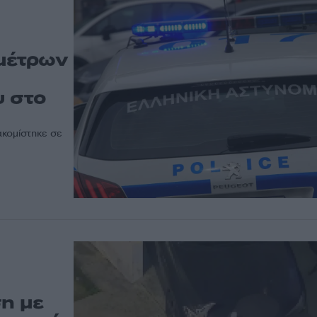
μέτρων
υ στο
κομίστηκε σε
ση με