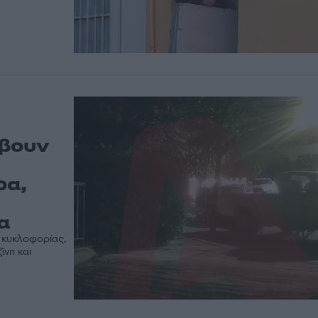
έβουν
ρα,
α
ς κυκλοφορίας,
ίνη και