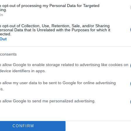
to opt-out of processing my Personal Data for Targeted
ing.
In
o opt-out of Collection, Use, Retention, Sale, and/or Sharing
ersonal Data that Is Unrelated with the Purposes for which it
lected.
Out
consents
o allow Google to enable storage related to advertising like cookies on
evice identifiers in apps.
o allow my user data to be sent to Google for online advertising
s.
11:36
14.03.26
to allow Google to send me personalized advertising.
Το «Ηλία ρίχ’ το» του Νί
Χαρδαλιά και το viral βί
από την υπό κατασκευή
ο
πλατεία Γαλατσίου
CONFIRM