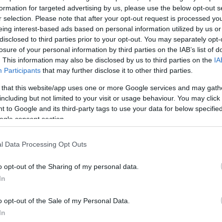
θεί τα
formation for targeted advertising by us, please use the below opt-out s
r selection. Please note that after your opt-out request is processed y
eing interest-based ads based on personal information utilized by us or
disclosed to third parties prior to your opt-out. You may separately opt-
losure of your personal information by third parties on the IAB’s list of
. This information may also be disclosed by us to third parties on the
IA
Participants
that may further disclose it to other third parties.
 that this website/app uses one or more Google services and may gath
including but not limited to your visit or usage behaviour. You may click 
 to Google and its third-party tags to use your data for below specifi
ogle consent section.
α χέρια
ση
l Data Processing Opt Outs
ς έσπευσαν
o opt-out of the Sharing of my personal data.
 οδηγούς
In
o opt-out of the Sale of my Personal Data.
In