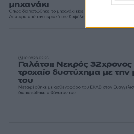
μηχανάκι
Όπως διαπιστώθηκε, το μηχανάκι είχε κλαπεί τη Μεγάλη
Δευτέρα από την περιοχή της Κυψέλης
10:08
28.02.26
Γαλάτσι: Νεκρός 32χρονος
τροχαίο δυστύχημα με την
του
Μεταφέρθηκε με ασθενοφόρο του ΕΚΑΒ στον Ευαγγελισμ
διαπιστώθηκε ο θάνατός του