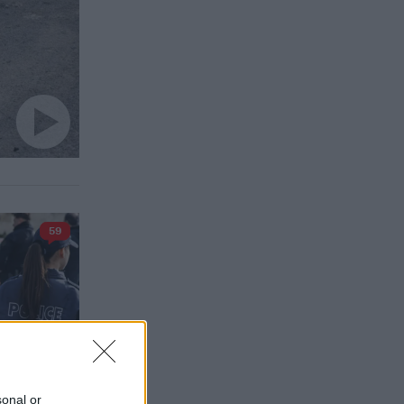
59
sonal or