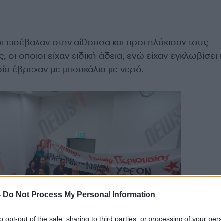
ι εισέβαλαν στην αίθουσα και προπηλάκισαν τους
οι οποίοι είχαν ειδική άδεια, ενώ είχαν εγκλωβίσει κ
οία έβρεχαν με μπουκάλια με νερό.
-
Do Not Process My Personal Information
to opt-out of the sale, sharing to third parties, or processing of your per