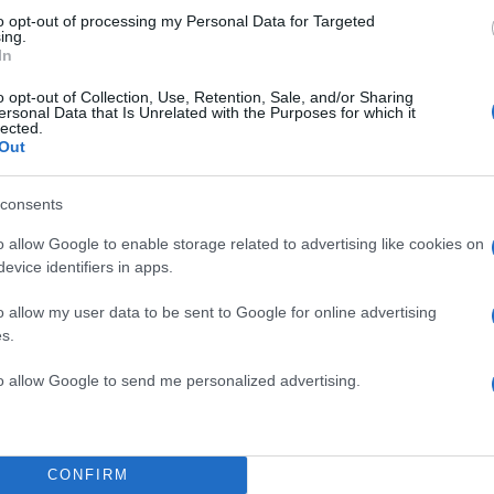
to opt-out of processing my Personal Data for Targeted
ing.
In
o opt-out of Collection, Use, Retention, Sale, and/or Sharing
ersonal Data that Is Unrelated with the Purposes for which it
lected.
Out
consents
o allow Google to enable storage related to advertising like cookies on
evice identifiers in apps.
o allow my user data to be sent to Google for online advertising
s.
to allow Google to send me personalized advertising.
CONFIRM