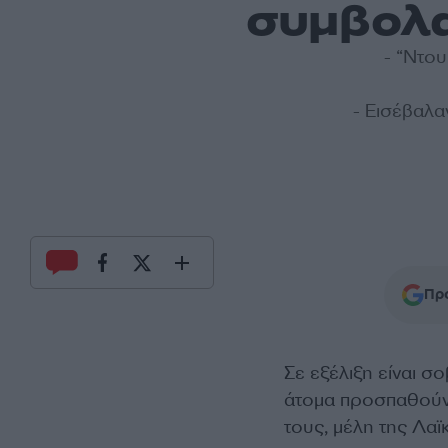
συμβολα
- “Ντου
- Εισέβαλ
Προ
Σε εξέλιξη είναι σ
άτομα προσπαθούν 
τους, μέλη της Λα