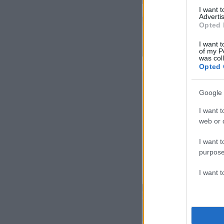
I want 
Advertis
Opted 
I want t
of my P
was col
Opted 
Google 
I want t
web or d
I want t
purpose
I want 