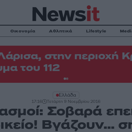
Οικονομία
Αθλητικά
Lifestyle
Medi
Λάρισα, στην περιοχή
μα του 112
Ελλάδα
17:16
Τετάρτη 9 Νοεμβρίου 2016
ασμοί: Σοβαρά επε
ικείο! Βγάζουν… 