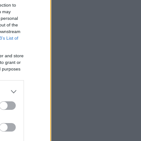
ection to
ou may
 personal
out of the
 downstream
B’s List of
er and store
to grant or
ed purposes