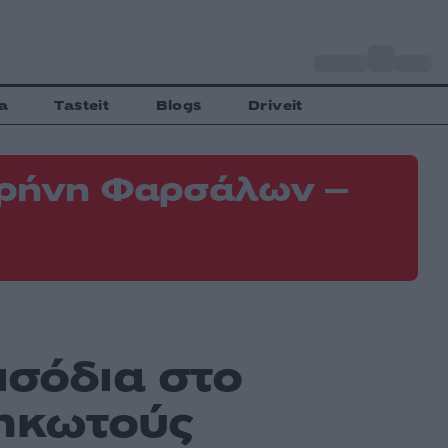
o
Αθήνα
34
C
a
Tasteit
Blogs
Driveit
 Κρήνη Φαρσάλων –
Φ
Ε
ισόδια στο
σηκωτούς