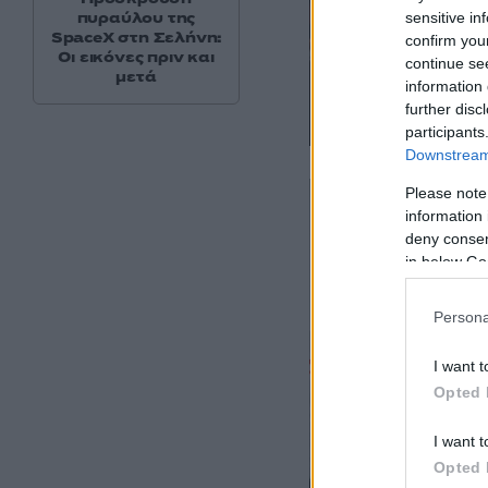
πυραύλου της
sensitive in
SpaceX στη Σελήνη:
confirm you
Οι εικόνες πριν και
continue se
μετά
information 
further disc
participants
Downstream 
Please note
information 
deny consent
in below Go
Persona
I want t
Opted 
I want t
Opted 