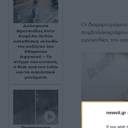
Οι διαμαρτυρόμενο
Δολοφονία
Βρετανίδας στην
συμβολαιογράφους, 
Κυψέλη: Οι δύο
ειρηνοδίκη, την οπ
καταθέσεις «κλειδί»
της συζύγου του
26χρονου
Αφγανού – Το
στίγμα του κινητού,
η θεία από την Ινδία
και τα απειλητικά
μηνύματα
newsit.gr 
If you wish 
Πρόσκρουση