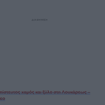
ΔΙΑΦΗΜΙΣΗ
πίστευτος χαμός και ξύλο στη Λουκάρεως –
τεο