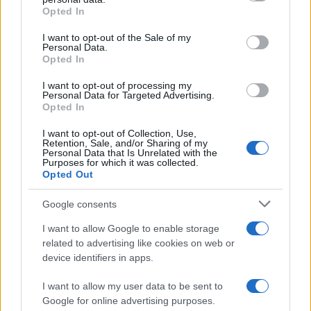
grant or deny consent to Google and its third-party tags to
και γιο - «Ίσως κάτι απέσπασε την προσοχή
Opted In
του οδηγού» λέει πραγματογνώμονας
use your data for below specified purposes in below Google
consent section.
I want to opt-out of the Sale of my
3
Πέθανε ο Γουίλιαμ Όρμπιτ, παραγωγός του
Personal Data.
εμβληματικού άλμπουμ της Μαντόνα «Ray
Opted In
of Light»
4
I want to opt-out of processing my
Ανησυχία από το ξέσπασμα του ιού του
Personal Data for Targeted Advertising.
Δυτικού Νείλου με κρούσματα στην Αττική
Opted In
- «Καμπανάκι» από τον Ιατρικό Σύλλογο
Αθηνών για την προστασία της δημόσιας
υγείας
I want to opt-out of Collection, Use,
Retention, Sale, and/or Sharing of my
Personal Data that Is Unrelated with the
5
Ryanair: «Ένα κομμάτι του προσώπου του
Purposes for which it was collected.
ήταν σαν πλαστελίνη», συγκλονίζει η
Opted Out
επιβάτιδα που έσωσε τον Σέρβο όταν
έσπασε το παράθυρο του αεροπλάνου
Google consents
I want to allow Google to enable storage
Πιο σχολιασμένα
related to advertising like cookies on web or
device identifiers in apps.
Marfin: Η 46χρονη πήρε προθεσμία για
101
να απολογηθεί την Τρίτη – «Είναι αθώα,
I want to allow my user data to be sent to
συμμετείχε στη διαδήλωση όπως και
Google for online advertising purposes.
100.000 άτομα»