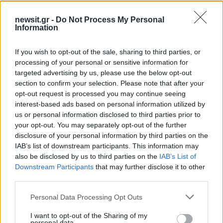
Ελλάδα
newsit.gr -
ΠΑΤΗΣΙΑ
Do Not Process My Personal
ΠΥΡΟΒΟΛΙΣΜΟΙ
Information
Share:
If you wish to opt-out of the sale, sharing to third parties, or
processing of your personal or sensitive information for
Ακολουθήστε το Νewsit.gr στο
Google News
και
targeted advertising by us, please use the below opt-out
ενημερωθείτε πρώτοι για όλη την ειδησεογραφία και τα
τελευταία νέα
της ημέρας
section to confirm your selection. Please note that after your
opt-out request is processed you may continue seeing
interest-based ads based on personal information utilized by
us or personal information disclosed to third parties prior to
your opt-out. You may separately opt-out of the further
disclosure of your personal information by third parties on the
Πιο δημοφιλή
IAB’s list of downstream participants. This information may
also be disclosed by us to third parties on the
IAB’s List of
1
Downstream Participants
that may further disclose it to other
Σοκαριστική υπόθεση στην Κρήτη:
Τουρίστας ρωτούσε πόσο να πληρώσει για
third parties.
να ασελγήσει σε 10χρονο κορίτσι - Το παιδί
καθόταν αμέριμνο σε αυλή επιχείρησης
Please note that this website/app uses one or more Google
Personal Data Processing Opt Outs
services and may gather and store information including but
2
Δεν ήταν μόνο η ταχύτητα που οδήγησε
not limited to your visit or usage behaviour. You may click to
I want to opt-out of the Sharing of my
στο τροχαίο στις Σέρρες με νεκρούς μητέρα
personal data.