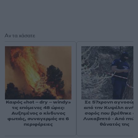
Αν τα χάσατε
Καιρός «hot – dry – windy»
Σε 57χρονη αγνοούμ
τις επόμενες 48 ώρες:
από την Κυψέλη ανήκε
Αυξημένος ο κίνδυνος
σορός που βρέθηκε σ
φωτιάς, συναγερμός σε 6
Λυκαβηττό - Από πτώσ
περιφέρειες
θάνατός της