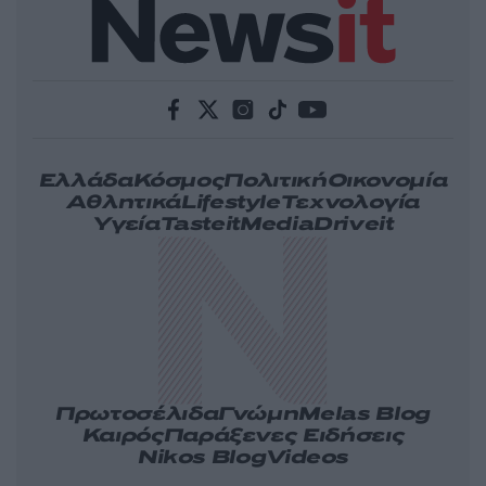
Ελλάδα
Κόσμος
Πολιτική
Οικονομία
Αθλητικά
Lifestyle
Τεχνολογία
Υγεία
Tasteit
Media
Driveit
Πρωτοσέλιδα
Γνώμη
Melas Blog
Καιρός
Παράξενες Ειδήσεις
Nikos Blog
Videos