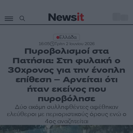
Μετάβαση
σε
o
35
περιεχόμενο
Ελλάδα
16:05
Τρίτη 2 Ιουνίου 2026
Πυροβολισμοί στα
Πατήσια: Στη φυλακή ο
30χρονος για την ένοπλη
επίθεση – Αρνείται ότι
ήταν εκείνος που
πυροβόλησε
Δύο ακόμη συλληφθέντες αφέθηκαν
ελεύθεροι με περιοριστικούς όρους ενώ ο
4ος αναζητείται