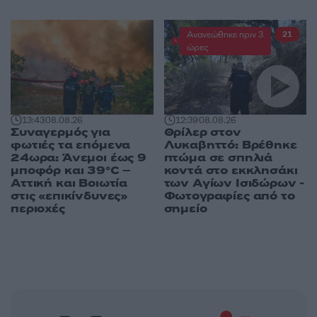
Ανανεώθηκε πριν 3
21
ώρες
13:43
08.08.26
12:39
08.08.26
Συναγερμός για
Θρίλερ στον
φωτιές τα επόμενα
Λυκαβηττό: Βρέθηκε
24ωρα: Άνεμοι έως 9
πτώμα σε σπηλιά
μποφόρ και 39°C –
κοντά στο εκκλησάκι
Αττική και Βοιωτία
των Αγίων Ισιδώρων -
στις «επικίνδυνες»
Φωτογραφίες από το
περιοχές
σημείο