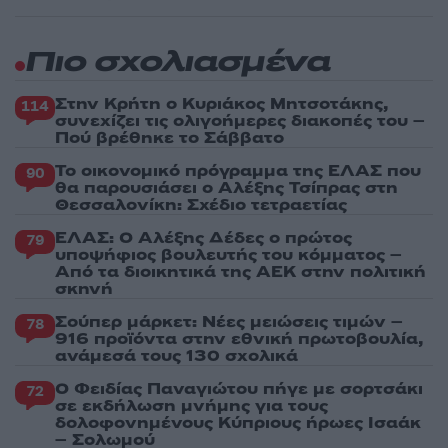
Πιο σχολιασμένα
Στην Κρήτη ο Κυριάκος Μητσοτάκης,
114
συνεχίζει τις ολιγοήμερες διακοπές του –
Πού βρέθηκε το Σάββατο
Το οικονομικό πρόγραμμα της ΕΛΑΣ που
90
θα παρουσιάσει ο Αλέξης Τσίπρας στη
Θεσσαλονίκη: Σχέδιο τετραετίας
ΕΛΑΣ: Ο Αλέξης Δέδες ο πρώτος
79
υποψήφιος βουλευτής του κόμματος –
Από τα διοικητικά της ΑΕΚ στην πολιτική
σκηνή
Σούπερ μάρκετ: Νέες μειώσεις τιμών –
78
916 προϊόντα στην εθνική πρωτοβουλία,
ανάμεσά τους 130 σχολικά
Ο Φειδίας Παναγιώτου πήγε με σορτσάκι
72
σε εκδήλωση μνήμης για τους
δολοφονημένους Κύπριους ήρωες Ισαάκ
– Σολωμού