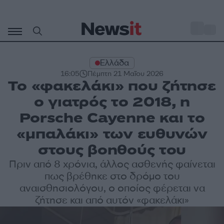
Μετάβαση
σε
o
27
περιεχόμενο
Ελλάδα
16:05
Πέμπτη 21 Μαΐου 2026
Το «φακελάκι» που ζήτησε
ο γιατρός το 2018, η
Porsche Cayenne και το
«μπαλάκι» των ευθυνών
στους βοηθούς του
Πριν από 8 χρόνια, άλλος ασθενής φαίνεται
πως βρέθηκε στο δρόμο του
αναισθησιολόγου, ο οποίος φέρεται να
ζήτησε και από αυτόν «φακελάκι»