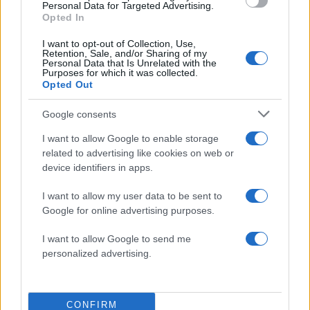
Personal Data for Targeted Advertising.
Opted In
I want to opt-out of Collection, Use,
Retention, Sale, and/or Sharing of my
Personal Data that Is Unrelated with the
2000 /2000
Purposes for which it was collected.
Opted Out
Υποβολή σχολίου
Google consents
Όροι Χρήσης
. Το site προστατεύεται από reCAPTCHA, ισχύουν
Πολιτική Απορρήτου
&
Όροι Χρήσης
της Google.
I want to allow Google to enable storage
related to advertising like cookies on web or
Ελλάδα
device identifiers in apps.
ΓΙΑΤΡΟΣ
ΝΟΣΟΚΟΜΕΙΟ
ΦΑΚΕΛΑΚΙ
I want to allow my user data to be sent to
Share:
Google for online advertising purposes.
Ακολουθήστε το Νewsit.gr στο
Google News
και
I want to allow Google to send me
ενημερωθείτε πρώτοι για όλη την ειδησεογραφία και τα
personalized advertising.
τελευταία νέα
της ημέρας
CONFIRM