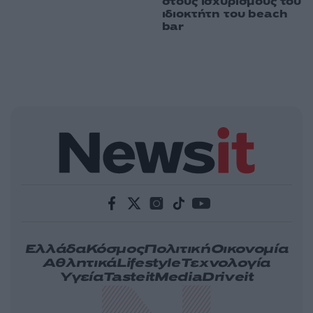
στους ισχυρισμούς του
ιδιοκτήτη του beach
bar
Ελλάδα
Κόσμος
Πολιτική
Οικονομία
Αθλητικά
Lifestyle
Τεχνολογία
Υγεία
Tasteit
Media
Driveit