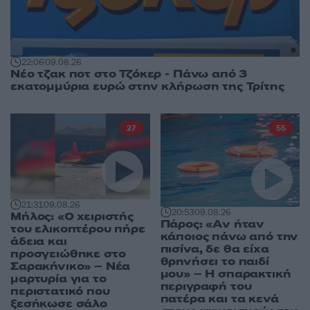
22:06
09.08.26
Νέο τζακ ποτ στο Τζόκερ - Πάνω από 3
εκατομμύρια ευρώ στην κλήρωση της Τρίτης
27
55
21:31
09.08.26
20:53
09.08.26
Μήλος: «Ο χειριστής
Πάρος: «Αν ήταν
του ελικοπτέρου πήρε
κάποιος πάνω από την
άδεια και
πισίνα, δε θα είχα
προσγειώθηκε στο
θρηνήσει το παιδί
Σαρακήνικο» – Νέα
μου» – Η σπαρακτική
μαρτυρία για το
περιγραφή του
περιστατικό που
πατέρα και τα κενά
ξεσήκωσε σάλο