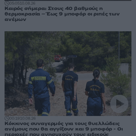
05:05
10.08.26
Καιρός σήμερα: Στους 40 βαθμούς η
θερμοκρασία – Έως 9 μποφόρ οι ριπές των
ανέμων
00:19
10.08.26
Κόκκινος συναγερμός για τους θυελλώδεις
ανέμους που θα αγγίξουν και 9 μποφόρ - Οι
περιοχές που ανησυχούν τους ειδικούς