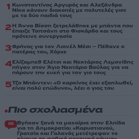
1
Κωνσταντίνος Αργυρός και Αλεξάνδρα
Νίκα κάνουν διακοπές με πολυτελές γιοτ
με τα δύο παιδιά τους
2
Η Άννα Βίσση ξετρελάθηκε με μπάντα που
έπαιζε Τσιτσάνη στο Φισκάρδο και τους
πρότεινε συνεργασία
3
Θρήνος για τον Λιονέλ Μέσι – Πέθανε ο
πατέρας του, Χόρχε
4
Ελίζαμπεθ Ελέτσι και Νεκτάριος Λεμονίδης
πήγαν στον Άγιο Νεκτάριο Βούλας για να
πάρουν την ευχή για τον γιο τους
5
Τζο Μπάιντεν: «Ο καρκίνος έχει εξαπλωθεί,
είναι πολύ επώδυνο», λέει ο γιος του
Πιο σχολιασμένα
Βγήκαν ξανά τα μαχαίρια στην Ελπίδα
96
για τη Δημοκρατία: «Καρυστιανού,
Γρατσία και Γαλανός μετέτρεψαν το
κίνημα σε φοβικό αρχηγικό κόμμα»