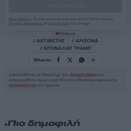
Υποβολή σχολίου
Όροι Χρήσης
. Το site προστατεύεται από reCAPTCHA, ισχύουν
Πολιτική Απορρήτου
&
Όροι Χρήσης
της Google.
Κόσμος
ΑΚΤΙΒΙΣΤΗΣ
ΑΡΙΖΟΝΑ
ΝΤΟΝΑΛΝΤ ΤΡΑΜΠ
Share:
Ακολουθήστε το Νewsit.gr στο
Google News
και
ενημερωθείτε πρώτοι για όλη την ειδησεογραφία και τα
τελευταία νέα
της ημέρας
Πιο δημοφιλή