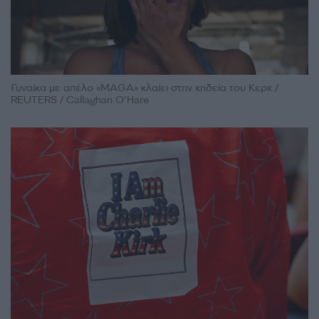
Γυναίκα με απέλο «MAGA» κλαίει στην κηδεία του Κερκ /
REUTERS / Callaghan O’Hare