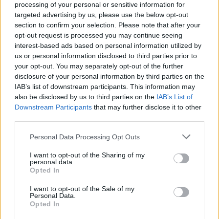
processing of your personal or sensitive information for
παιδιά του Θεού» συμπλήρωσε ο Βανς και
targeted advertising by us, please use the below opt-out
συνέχισε: «Οι καρδιές μας νιώθουν τόσο άδειες
section to confirm your selection. Please note that after your
τώρα που δεν είναι μαζί μας (…) Σε αγαπάμε και
opt-out request is processed you may continue seeing
δε θα σταματήσουμε να είμαστε δίπλα σου,
interest-based ads based on personal information utilized by
us or personal information disclosed to third parties prior to
όπως ήταν ο Τσάρλι», είπε απευθυνόμενος στην
your opt-out. You may separately opt-out of the further
χήρα του Κερκ, ενώ τόνισε και εκείνος με τη
disclosure of your personal information by third parties on the
σειρά του ότι «δολοφονήθηκε επειδή έλεγε την
IAB’s list of downstream participants. This information may
also be disclosed by us to third parties on the
IAB’s List of
αλήθεια».
Downstream Participants
that may further disclose it to other
third parties.
«Δε θα κάνουμε πίσω. Δεν θα σιωπήσουμε» είπε
Please note that this website/app uses one or more Google
Personal Data Processing Opt Outs
μεταξύ άλλων ο γιος του Ντόναλντ Τραμπ,
services and may gather and store information including but
Ντόναλντ Τραμπ Τζούνιορ
στην ομιλία του.
not limited to your visit or usage behaviour. You may click to
I want to opt-out of the Sharing of my
personal data.
grant or deny consent to Google and its third-party tags to
Opted In
use your data for below specified purposes in below Google
«Η απώλειά του δεν πρέπει να είναι το τέλος
consent section.
I want to opt-out of the Sale of my
αυτής της ιστορίας» τόνισε για να συμπληρώσει:
Personal Data.
Opted In
«Είμαστε όλοι ο Τσάρλι».