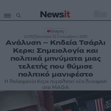
Μετάβαση
σε
o
30
περιεχόμενο
Κόσμος
12:25
Δευτέρα 22 Σεπτεμβρίου 2025
Ανάλυση – Κηδεία Τσάρλι
Κερκ: Σημειολογία και
πολιτικά μηνύματα μιας
τελετής που θύμισε
πολιτικό μανιφέστο
Η δολοφονία Κερκ πυροδοτεί νέα δυναμική
στο MAGA