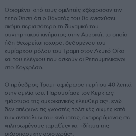
Ορισμένοι από τους ομιλητές εξέφρασαν την
πεποίθηση ότι ο θάνατός του θα ενισχύσει
ακόμη περισσότερο τη δυναμική του
συντηρητικού κινήματος στην Αμερική, το οποίο
ήδη θεωρείται ισχυρό, δεδομένου του
κυρίαρχου ρόλου του Τραμπ στον Λευκό Οίκο
και του ελέγχου που ασκούν οι Ρεπουμπλικάνοι
στο Κογκρέσο.
Ο πρόεδρος Τραμπ αφιέρωσε περίπου 40 λεπτά
στην ομιλία του. Παρουσίασε τον Κερκ ως
«μάρτυρα της αμερικανικής ελευθερίας», ενώ
δεν απέφυγε τις γνωστές πολιτικές αιχμές κατά
των αντιπάλων του κινήματος, αναφερόμενος σε
«πληρωμένους ταραξίες» και «δίκτυα της
ριζοσπαστικής αριστεράς».