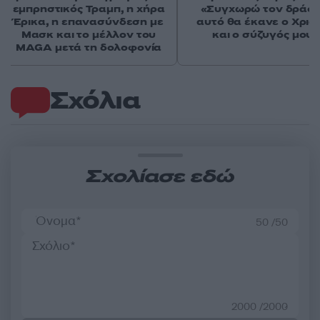
εμπρηστικός Τραμπ, η χήρα
«Συγχωρώ τον δράστ
Έρικα, η επανασύνδεση με
αυτό θα έκανε ο Χρισ
Μασκ και το μέλλον του
και ο σύζυγός μου»
MAGA μετά τη δολοφονία
Σχόλια
Σχολίασε εδώ
50 /50
2000 /2000