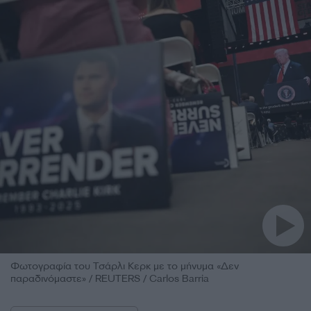
Φωτογραφία του Τσάρλι Κερκ με το μήνυμα «Δεν
παραδινόμαστε» / REUTERS / Carlos Barria