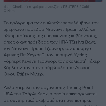
«I am Charlie Kirk» γράφει μπλουζάκι / REUTERS / Caitlin
O’Hara
Το πρόγραμμα των ομιλητών περιελάμβανε τον
αμερικανό πρόεδρο Ντόναλντ Τραμπ αλλά και
αξιωματούχους της αμερικανικής κυβέρνησης,
όπως ο αντιπρόεδρος των ΗΠΑ Τζέι Ντι Βανς,
τον Ντόναλντ Τραμπ Τζούνιορ, τον υπουργό
Άμυνας Πιτ Χέγκσεθ, τον υπουργό Υγείας
Ρόμπερτ Κένεντι Τζούνιορ, τον σχολιαστή Τάκερ
Κάρλσον, τον στενό σύμβουλο του Λευκού
Οίκου Στίβεν Μίλερ.
Αλλά και μέλη της οργάνωσης Turning Point
USA του Τσάρλι Κερκ, η οποία επικεντρώνεται
σε συντηρητικό ακτιβισμό στα πανεπιστήμια,