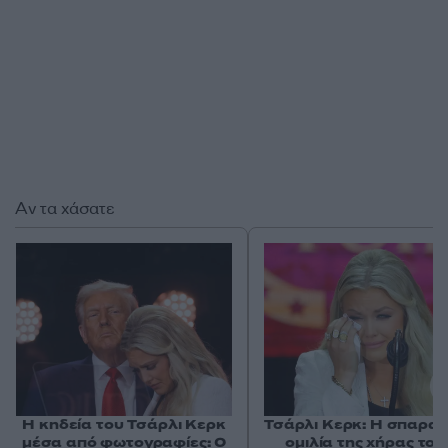
Αν τα χάσατε
Η κηδεία του Τσάρλι Κερκ
Τσάρλι Κερκ: Η σπαρακ
μέσα από φωτογραφίες: Ο
ομιλία της χήρας του