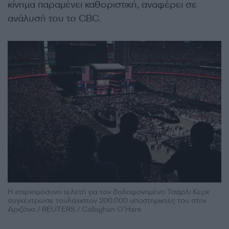
κίνημα παραμένει καθοριστική, αναφέρει σε
ανάλυσή του το CBC.
Η επιμνημόσυνη τελετή για τον δολοφονημένο Τσάρλι Κερκ
συγκέντρωσε τουλάχιστον 200.000 υποστηρικτές του στην
Αριζόνα / REUTERS / Callaghan O’Hare