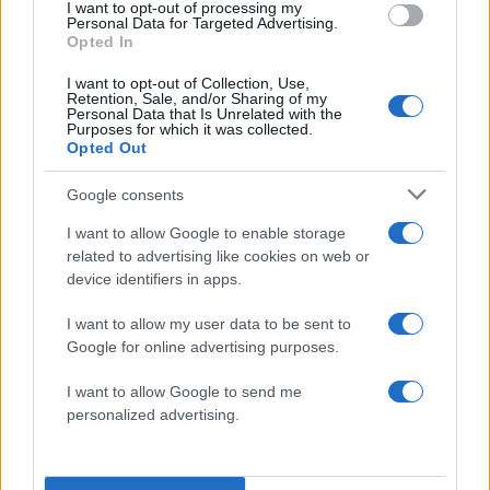
I want to opt-out of processing my
Personal Data for Targeted Advertising.
«Ο Τσάρλι Κερκ είχε επιρροή. Είναι χιλιάδες
Opted In
κόσμου απόψε εδώ, ο πρόεδρος των ΗΠΑ. Είχε
I want to opt-out of Collection, Use,
τέτοια επιρροή στα 31 του. Θα τον θυμόμαστε
Retention, Sale, and/or Sharing of my
Personal Data that Is Unrelated with the
για αυτό» είπε ο υπουργός Εξωτερικών των ΗΠΑ
Purposes for which it was collected.
Opted Out
Μάρκο Ρούμπιο.
Google consents
Ο
Στίβεν Μίλερ, ο ανώτερος σύμβουλος του
I want to allow Google to enable storage
Λευκού Οίκου
, εξέφρασε την πιο φλογερή και
related to advertising like cookies on web or
επιθετική στάση κατά των πολιτικών αντιπάλων.
device identifiers in apps.
Μίλησε για τη «δίκαιη οργή» των υποστηρικτών
I want to allow my user data to be sent to
Κερκ και διαβεβαίωσε ότι οι «δυνάμεις του
Google for online advertising purposes.
κακού» δεν θα καταφέρουν να σταματήσουν το
κίνημα. Οι πιο ρηξικέλευθες δηλώσεις του
I want to allow Google to send me
personalized advertising.
συνάντησαν θερμή υποδοχή από το πλήθος, το
οποίο φώναζε συνθήματα υπέρ του Κερκ και του
Τραμπ.