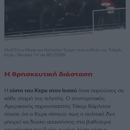
Μαζί Έλον Μασκ και Ντόναλντ Τραμπ στην κηδεία του Τσάρλι
Κερκ / Reuters TV via REUTERS
Η θρησκευτική διάσταση
Η
πίστη του Κερκ στον Ιησού
ήταν παρούσες σε
κάθε στιγμή της τελετής. Ο συντηρητικός
Αμερικανός παρουσιαστής Τάκερ Κάρλσον
τόνισε ότι ο Κερκ πίστευε πως η πολιτική δεν
μπορεί να δώσει απαντήσεις στα βαθύτερα
ερωτήματα της ζωής, η μόνη λύση είναι η