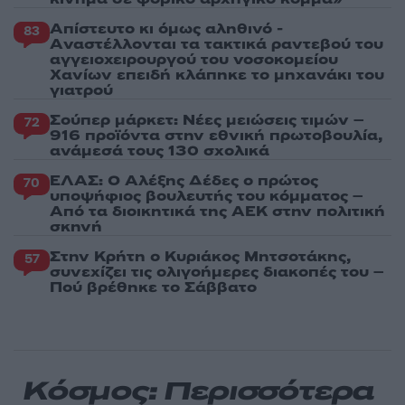
Απίστευτο κι όμως αληθινό -
83
Aναστέλλονται τα τακτικά ραντεβού του
αγγειοχειρουργού του νοσοκομείου
Χανίων επειδή κλάπηκε το μηχανάκι του
γιατρού
Σούπερ μάρκετ: Νέες μειώσεις τιμών –
72
916 προϊόντα στην εθνική πρωτοβουλία,
ανάμεσά τους 130 σχολικά
ΕΛΑΣ: Ο Αλέξης Δέδες ο πρώτος
70
υποψήφιος βουλευτής του κόμματος –
Από τα διοικητικά της ΑΕΚ στην πολιτική
σκηνή
Στην Κρήτη ο Κυριάκος Μητσοτάκης,
57
συνεχίζει τις ολιγοήμερες διακοπές του –
Πού βρέθηκε το Σάββατο
Κόσμος: Περισσότερα