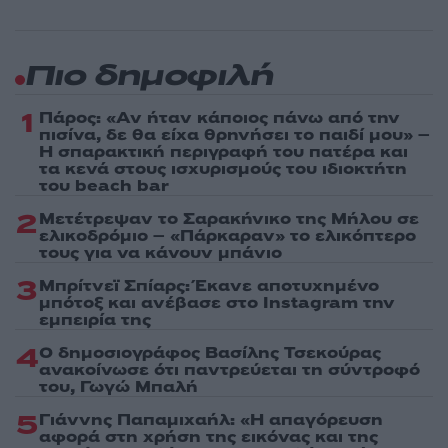
Πιο δημοφιλή
1
Πάρος: «Αν ήταν κάποιος πάνω από την
πισίνα, δε θα είχα θρηνήσει το παιδί μου» –
Η σπαρακτική περιγραφή του πατέρα και
τα κενά στους ισχυρισμούς του ιδιοκτήτη
του beach bar
2
Μετέτρεψαν το Σαρακήνικο της Μήλου σε
ελικοδρόμιο – «Πάρκαραν» το ελικόπτερο
τους για να κάνουν μπάνιο
3
Μπρίτνεϊ Σπίαρς: Έκανε αποτυχημένο
μπότοξ και ανέβασε στο Instagram την
εμπειρία της
4
Ο δημοσιογράφος Βασίλης Τσεκούρας
ανακοίνωσε ότι παντρεύεται τη σύντροφό
του, Γωγώ Μπαλή
5
Γιάννης Παπαμιχαήλ: «Η απαγόρευση
αφορά στη χρήση της εικόνας και της