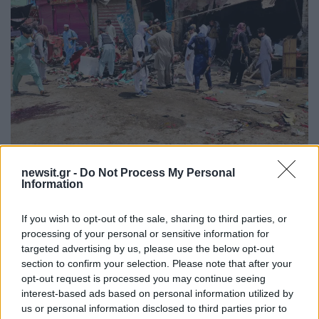
Καταστροφές μετά την έκρηξη / REUTERS/Ehsan Khattak
newsit.gr -
Do Not Process My Personal
Information
Το Πακιστάν κατηγορεί την Καμπούλ ότι
υποστηρίζει μαχητές που, σύμφωνα με το
If you wish to opt-out of the sale, sharing to third parties, or
processing of your personal or sensitive information for
Ισλαμαμπάντ, χρησιμοποιούν το αφγανικό
targeted advertising by us, please use the below opt-out
έδαφος για να οργανώσουν επιθέσεις στο
section to confirm your selection. Please note that after your
Πακιστάν. Οι Ταλιμπάν αρνούνται τις κατηγορίες
opt-out request is processed you may continue seeing
interest-based ads based on personal information utilized by
αυτές και δηλώνουν ότι το θέμα είναι εσωτερικό
us or personal information disclosed to third parties prior to
πρόβλημα του Πακιστάν.