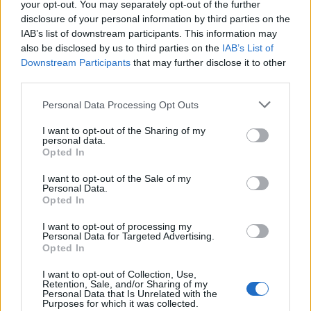
your opt-out. You may separately opt-out of the further
disclosure of your personal information by third parties on the
ΔΙΑΦΗΜΙΣΗ
IAB’s list of downstream participants. This information may
also be disclosed by us to third parties on the
IAB’s List of
Downstream Participants
that may further disclose it to other
third parties.
Please note that this website/app uses one or more Google
Personal Data Processing Opt Outs
services and may gather and store information including but
not limited to your visit or usage behaviour. You may click to
I want to opt-out of the Sharing of my
personal data.
grant or deny consent to Google and its third-party tags to
Opted In
use your data for below specified purposes in below Google
consent section.
I want to opt-out of the Sale of my
Personal Data.
Opted In
I want to opt-out of processing my
Αν τα χάσατε
Personal Data for Targeted Advertising.
Opted In
I want to opt-out of Collection, Use,
Retention, Sale, and/or Sharing of my
Personal Data that Is Unrelated with the
Purposes for which it was collected.