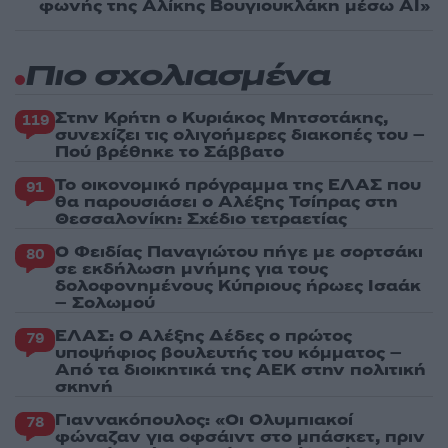
φωνής της Αλίκης Βουγιουκλάκη μέσω AI»
Πιο σχολιασμένα
Στην Κρήτη ο Κυριάκος Μητσοτάκης,
119
συνεχίζει τις ολιγοήμερες διακοπές του –
Πού βρέθηκε το Σάββατο
Το οικονομικό πρόγραμμα της ΕΛΑΣ που
91
θα παρουσιάσει ο Αλέξης Τσίπρας στη
Θεσσαλονίκη: Σχέδιο τετραετίας
Ο Φειδίας Παναγιώτου πήγε με σορτσάκι
80
σε εκδήλωση μνήμης για τους
δολοφονημένους Κύπριους ήρωες Ισαάκ
– Σολωμού
ΕΛΑΣ: Ο Αλέξης Δέδες ο πρώτος
79
υποψήφιος βουλευτής του κόμματος –
Από τα διοικητικά της ΑΕΚ στην πολιτική
σκηνή
Γιαννακόπουλος: «Οι Ολυμπιακοί
78
φώναζαν για οφσάιντ στο μπάσκετ, πριν