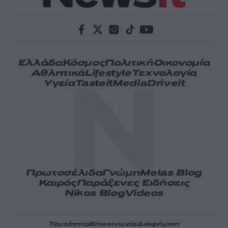
Ελλάδα
Κόσμος
Πολιτική
Οικονομία
Αθλητικά
Lifestyle
Τεχνολογία
Υγεία
Tasteit
Media
Driveit
Πρωτοσέλιδα
Γνώμη
Melas Blog
Καιρός
Παράξενες Ειδήσεις
Nikos Blog
Videos
Ταυτότητα
Επικοινωνία
Διαφήμιση