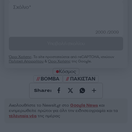
2000 /2000
Υποβολή σχολίου
Όροι Χρήσης
. Το site προστατεύεται από reCAPTCHA, ισχύουν
Πολιτική Απορρήτου
&
Όροι Χρήσης
της Google.
Κόσμος
ΒΟΜΒΑ
ΠΑΚΙΣΤΑΝ
Share:
Ακολουθήστε το Νewsit.gr στο
Google News
και
ενημερωθείτε πρώτοι για όλη την ειδησεογραφία και τα
τελευταία νέα
της ημέρας