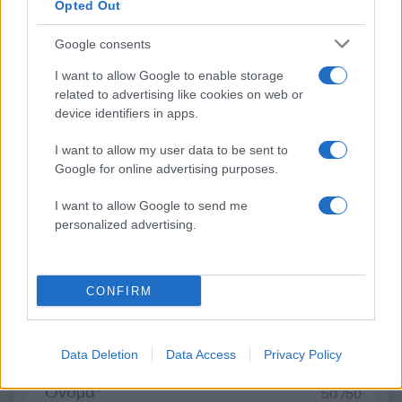
Opted Out
Google consents
I want to allow Google to enable storage
Φωτιά στον Κουβαρά
Η Μαρία Καρυστιαν
related to advertising like cookies on web or
Αττικής: Μήνυμα του 112
απαντά για τις μαζικ
device identifiers in apps.
για εκκένωση του Αγίου
αποχωρήσεις: Είχαμ
Στυλιανού προς Καλύβια –
αντιληφθεί το παρακίν
I want to allow my user data to be sent to
Διακοπή κυκλοφορίας στη
ο Θανάσης Αυγερινός 
Google for online advertising purposes.
Λεωφόρο Λαυρίου
προσέγγισε
I want to allow Google to send me
personalized advertising.
Σχόλια
CONFIRM
Σχολίασε εδώ
Data Deletion
Data Access
Privacy Policy
50 /50