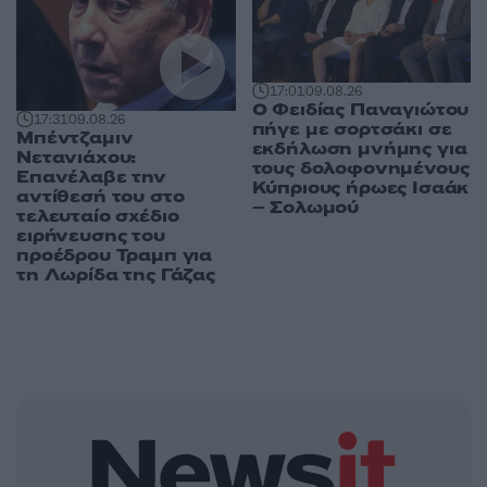
17:01
09.08.26
Ο Φειδίας Παναγιώτου
17:31
09.08.26
πήγε με σορτσάκι σε
Μπέντζαμιν
εκδήλωση μνήμης για
Νετανιάχου:
τους δολοφονημένους
Επανέλαβε την
Κύπριους ήρωες Ισαάκ
αντίθεσή του στο
– Σολωμού
τελευταίο σχέδιο
ειρήνευσης του
προέδρου Τραμπ για
τη Λωρίδα της Γάζας