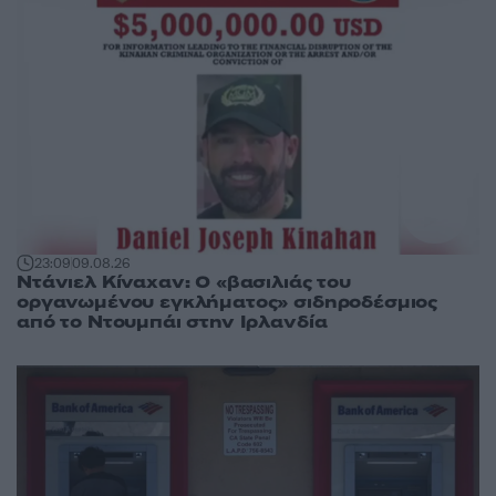
23:09
09.08.26
Ντάνιελ Κίναχαν: Ο «βασιλιάς του
οργανωμένου εγκλήματος» σιδηροδέσμιος
από το Ντουμπάι στην Ιρλανδία