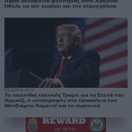
Άγρια δολοφονία φοιτήτριας στην Αριζόνα:
Ήθελε να τον χωρίσει και την στραγγάλισε
23:58
09.08.26
Τα παιχνίδια τακτικής Τραμπ για τα Στενά του
Ορμούζ, η «επιστροφή» στο προσκήνιο του
Μοτζτάμπα Χαμενεΐ και τα πυρηνικά