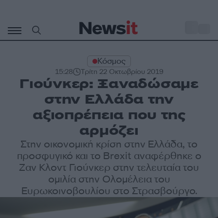
Μετάβαση
σε
o
29
περιεχόμενο
Κόσμος
15:28
Τρίτη 22 Οκτωβρίου 2019
Γιούνκερ: Ξαναδώσαμε
στην Ελλάδα την
αξιοπρέπεια που της
αρμόζει
Στην οικονομική κρίση στην Ελλάδα, το
προσφυγικό και το Brexit αναφέρθηκε ο
Ζαν Κλοντ Γιούνκερ στην τελευταία του
ομιλία στην Ολομέλεια του
Ευρωκοινοβουλίου στο Στρασβούργο.