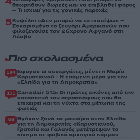
4
θεωρηθούν δωρεές και να επιβληθεί φόρος
– Τι ισχυεί για τις γονικές παροχές
5
Κυψέλη: «Δεν μπορώ να το πιστέψω» –
Σοκαρισμένο το ζευγάρι Αμερικανών που
φιλοξενούσε τον 26χρονο Αφγανό στη
Λέσβο
Πιο σχολιασμένα
Έφυγαν οι συνεργάτες, μένει η Μαρία
184
Καρυστιανού - Η επόμενη μέρα για την
«Ελπίδα για τη Δημοκρατία»
Canadair 515: Οι πρώτες εικόνες από την
131
κατασκευή του αεροσκάφους που θα
επιχειρεί και τη νύχτα στα μέτωπα της
φωτιάς
Βγήκαν ξανά τα μαχαίρια στην Ελπίδα
69
για τη Δημοκρατία: «Καρυστιανού,
Γρατσία και Γαλανός μετέτρεψαν το
κίνημα σε φοβικό αρχηγικό κόμμα»