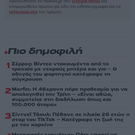
Ακολουθήστε το Νewsit.gr στο
Google News
και
ενημερωθείτε πρώτοι για όλη την ειδησεογραφία και τα
τελευταία νέα
της ημέρας
Πιο δημοφιλή
1
Σέρρες: Βίντεο ντοκουμέντο από το
τροχαίο με νεκρούς μητέρα και γιο – Ο
οδηγός του φορτηγού κατέγραψε τη
σύγκρουση
2
Marfin: Η 46χρονη πήρε προθεσμία για να
απολογηθεί την Τρίτη – «Είναι αθώα,
συμμετείχε στη διαδήλωση όπως και
100.000 άτομα»
3
Σίντνεϊ Τάουλ: Πέθανε σε ηλικία 26 ετών η
σταρ του TikTok – Kατέγραφε τη ζωή της
με τον καρκίνο
Μεταφορές χρημάτων: Πότε μπορεί να