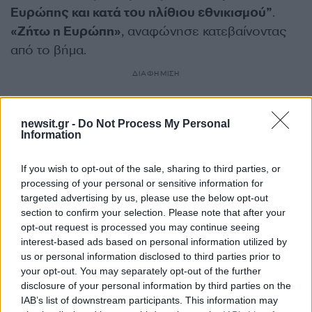
Ευρώπης και κατά του ηλίθιου εθνικισμού”
.
«Ζήτω η Ευρώπη»
, αναφώνησε κατεβαίνοντας
από το βήμα.
ΔΙΑΦΗΜΙΣΗ
newsit.gr -
Do Not Process My Personal
Information
If you wish to opt-out of the sale, sharing to third parties, or
processing of your personal or sensitive information for
targeted advertising by us, please use the below opt-out
section to confirm your selection. Please note that after your
opt-out request is processed you may continue seeing
interest-based ads based on personal information utilized by
us or personal information disclosed to third parties prior to
your opt-out. You may separately opt-out of the further
disclosure of your personal information by third parties on the
Αν τα χάσατε
IAB’s list of downstream participants. This information may