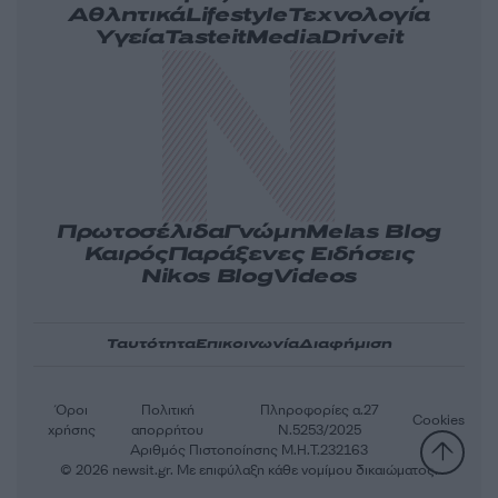
Αθλητικά
Lifestyle
Τεχνολογία
Υγεία
Tasteit
Media
Driveit
Πρωτοσέλιδα
Γνώμη
Melas Blog
Καιρός
Παράξενες Ειδήσεις
Nikos Blog
Videos
Ταυτότητα
Επικοινωνία
Διαφήμιση
Όροι
Πολιτική
Πληροφορίες α.27
Cookies
χρήσης
απορρήτου
Ν.5253/2025
Αριθμός Πιστοποίησης Μ.Η.Τ.232163
© 2026 newsit.gr. Με επιφύλαξη κάθε νομίμου δικαιώματος.