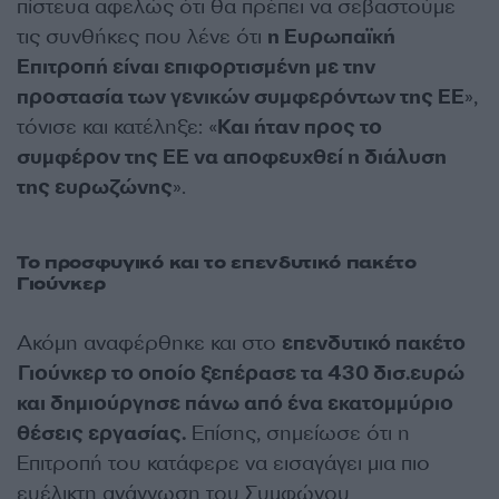
πίστευα αφελώς ότι θα πρέπει να σεβαστούμε
τις συνθήκες που λένε ότι
η Ευρωπαϊκή
Επιτροπή είναι επιφορτισμένη με την
προστασία των γενικών συμφερόντων της ΕΕ
»,
τόνισε και κατέληξε: «
Και ήταν προς το
συμφέρον της ΕΕ να αποφευχθεί η διάλυση
της ευρωζώνης
».
Το προσφυγικό και το επενδυτικό πακέτο
Γιούνκερ
Ακόμη αναφέρθηκε και στο
επενδυτικό πακέτο
Γιούνκερ το οποίο ξεπέρασε τα 430 δισ.ευρώ
και δημιούργησε πάνω από ένα εκατομμύριο
θέσεις εργασίας.
Επίσης, σημείωσε ότι η
Επιτροπή του κατάφερε να εισαγάγει μια πιο
ευέλικτη ανάγνωση του Συμφώνου