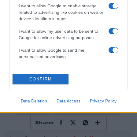
Σχολίασε εδώ
I want to allow Google to enable storage
related to advertising like cookies on web or
device identifiers in apps.
50 /50
I want to allow my user data to be sent to
Google for online advertising purposes.
I want to allow Google to send me
personalized advertising.
2000 /2000
Υποβολή σχολίου
CONFIRM
Όροι Χρήσης
. Το site προστατεύεται από reCAPTCHA, ισχύουν
Πολιτική Απορρήτου
&
Όροι Χρήσης
της Google.
Data Deletion
Data Access
Privacy Policy
Κόσμος
ΓΙΟΥΝΚΕΡ
ΖΑΝ ΚΛΟΝΤ ΓΙΟΥΝΚΕΡ
Share: