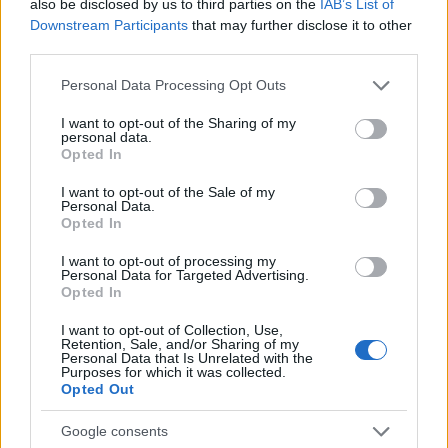
also be disclosed by us to third parties on the
IAB’s List of
Downstream Participants
that may further disclose it to other
third parties.
Please note that this website/app uses one or more Google
Personal Data Processing Opt Outs
services and may gather and store information including but
not limited to your visit or usage behaviour. You may click to
I want to opt-out of the Sharing of my
personal data.
grant or deny consent to Google and its third-party tags to
Opted In
use your data for below specified purposes in below Google
Ανησυχία από το ξέσπασμα
Σοκαριστική υπόθεση 
consent section.
I want to opt-out of the Sale of my
του ιού του Δυτικού Νείλου
Κρήτη: Τουρίστας ρωτ
Personal Data.
με κρούσματα στην Αττική
πόσο να πληρώσει για
Opted In
- «Καμπανάκι» από τον
ασελγήσει σε 10χρο
Ιατρικό Σύλλογο Αθηνών
κορίτσι - Το παιδί καθ
I want to opt-out of processing my
για την προστασία της
αμέριμνο σε αυλή
Personal Data for Targeted Advertising.
δημόσιας υγείας
επιχείρησης
Opted In
I want to opt-out of Collection, Use,
Retention, Sale, and/or Sharing of my
Σχόλια
Personal Data that Is Unrelated with the
Purposes for which it was collected.
Opted Out
Google consents