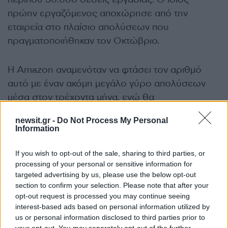
πρώην εργαζόμενος αποχώρησε από την
εταιρεία στο πλαίσιο απολύσεων που
πραγματοποιήθηκαν τον Οκτώβριο.
Η Amazon αναμενόταν να φτάσει τον αριθμό
αυτό με έναν ακόμη μεγάλο γύρο απολύσεων
μέσα στον τρέχοντα μήνα, ενώ θα
ακολουθούσαν επιπλέον περικοπές προσωπικού
newsit.gr -
Do Not Process My Personal
έως και το τέλος Μαΐου.
Information
ΔΙΑΦΗΜΙΣΗ
If you wish to opt-out of the sale, sharing to third parties, or
processing of your personal or sensitive information for
targeted advertising by us, please use the below opt-out
section to confirm your selection. Please note that after your
opt-out request is processed you may continue seeing
interest-based ads based on personal information utilized by
us or personal information disclosed to third parties prior to
your opt-out. You may separately opt-out of the further