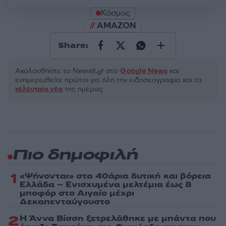
Κόσμος
AMAZON
Share:
Ακολουθήστε το Νewsit.gr στο
Google News
και
ενημερωθείτε πρώτοι για όλη την ειδησεογραφία και τα
τελευταία νέα
της ημέρας
Πιο δημοφιλή
1
«Ψήνονται» στα 40άρια δυτική και βόρεια
Ελλάδα – Ενισχυμένα μελτέμια έως 8
μποφόρ στο Αιγαίο μέχρι
Δεκαπενταύγουστο
2
Η Άννα Βίσση ξετρελάθηκε με μπάντα που