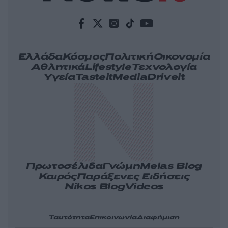
Ελλάδα
Κόσμος
Πολιτική
Οικονομία
Αθλητικά
Lifestyle
Τεχνολογία
Υγεία
Tasteit
Media
Driveit
Πρωτοσέλιδα
Γνώμη
Melas Blog
Καιρός
Παράξενες Ειδήσεις
Nikos Blog
Videos
Ταυτότητα
Επικοινωνία
Διαφήμιση