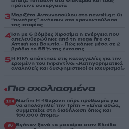
έπαιζε Τσιτσάνη στο Φισκάρδο και τους
πρότεινε συνεργασία
3
Μαριζέτα Αντωνοπούλου στο newsit.gr: Οι
“σωτήρες” ανήκουν στο χρονοντούλαπο
της ιστορίας
4
Ίση με 6 βόμβες Χιροσίμα η ενέργεια που
απελευθερώθηκε από τη mega fire σε
Αττική και Βοιωτία - Πώς κάηκε μέσα σε 2
βράδια το 55% της έκτασης
5
Η FIFA απάντησε στις καταγγελίες για την
ερωμένη του Ινφαντίνο: «Κατηγορηματικά
αναληθείς και δυσφημιστικοί οι ισχυρισμοί»
Πιο σχολιασμένα
Marfin: Η 46χρονη πήρε προθεσμία για
104
να απολογηθεί την Τρίτη – «Είναι αθώα,
συμμετείχε στη διαδήλωση όπως και
100.000 άτομα»
Βγήκαν ξανά τα μαχαίρια στην Ελπίδα
96