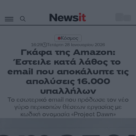
Μετάβαση
σε
o
31
περιεχόμενο
Κόσμος
16:29
Τετάρτη 28 Ιανουαρίου 2026
Γκάφα της Amazon:
Έστειλε κατά λάθος το
email που αποκάλυπτε τις
απολύσεις 16.000
υπαλλήλων
Το εσωτερικό email που πρόδωσε τον νέο
γύρο περικοπών θέσεων εργασίας με
κωδική ονομασία «Project Dawn»