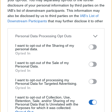
disclosure of your personal information by third parties on the
IAB’s list of downstream participants. This information may
also be disclosed by us to third parties on the
IAB’s List of
Downstream Participants
that may further disclose it to other
third parties.
Αν τα χάσατε
Please note that this website/app uses one or more Google
Personal Data Processing Opt Outs
services and may gather and store information including but
not limited to your visit or usage behaviour. You may click to
I want to opt-out of the Sharing of my
personal data.
grant or deny consent to Google and its third-party tags to
Opted In
use your data for below specified purposes in below Google
consent section.
I want to opt-out of the Sale of my
Personal Data.
Opted In
I want to opt-out of processing my
Personal Data for Targeted Advertising.
Opted In
Τραγωδία με 4χρονο αγόρι
Ζέστη και θυελλώδε
στην Πάρο: Τα τρία σημεία
άνεμοι, με ριπές που 
που εστιάζουν οι
φτάνουν τα 80 χλμ/ώρ
I want to opt-out of Collection, Use,
Retention, Sale, and/or Sharing of my
αστυνομικοί για τον πνιγμό
«Red Code» σε 6 περιο
Personal Data that Is Unrelated with the
στην πισίνα
για κίνδυνο πυρκαγι
Purposes for which it was collected.
Opted Out