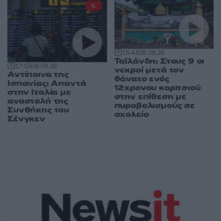
5
15:43
08.08.26
Ταϊλάνδη: Στους 9 οι
17:15
08.08.26
νεκροί μετά τον
Αντίποινα της
θάνατο ενός
Ισπανίας: Απαντά
12χρονου κοριτσιού
στην Ιταλία με
στην επίθεση με
αναστολή της
πυροβολισμούς σε
Συνθήκης του
σχολείο
Σένγκεν