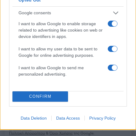
Σχόλια
Google consents
I want to allow Google to enable storage
related to advertising like cookies on web or
device identifiers in apps.
Σχολίασε εδώ
I want to allow my user data to be sent to
Google for online advertising purposes.
50 /50
I want to allow Google to send me
personalized advertising.
CONFIRM
2000 /2000
Υποβολή σχολίου
Data Deletion
Data Access
Privacy Policy
Όροι Χρήσης
. Το site προστατεύεται από reCAPTCHA, ισχύουν
Πολιτική Απορρήτου
&
Όροι Χρήσης
της Google.