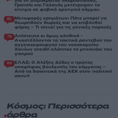
για τη Δημοκρατία: «Καρυστιανού,
Γρατσία και Γαλανός μετέτρεψαν το
κίνημα σε φοβικό αρχηγικό κόμμα»
Μεταφορές χρημάτων: Πότε μπορεί να
82
θεωρηθούν δωρεές και να επιβληθεί
φόρος – Τι ισχυεί για τις γονικές παροχές
Απίστευτο κι όμως αληθινό -
79
Aναστέλλονται τα τακτικά ραντεβού του
αγγειοχειρουργού του νοσοκομείου
Χανίων επειδή κλάπηκε το μηχανάκι του
γιατρού
ΕΛΑΣ: Ο Αλέξης Δέδες ο πρώτος
69
υποψήφιος βουλευτής του κόμματος –
Από τα διοικητικά της ΑΕΚ στην πολιτική
σκηνή
Κόσμος: Περισσότερα
άρθρα