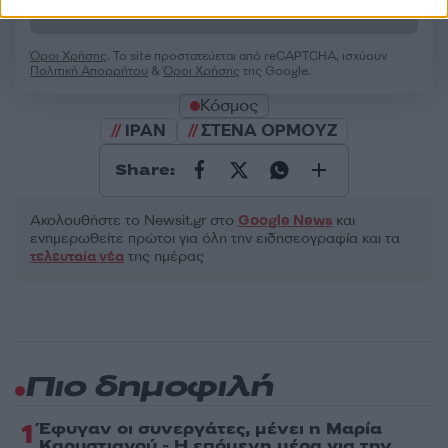
Υποβολή σχολίου
Όροι Χρήσης
. Το site προστατεύεται από reCAPTCHA, ισχύουν
Πολιτική Απορρήτου
&
Όροι Χρήσης
της Google.
Κόσμος
ΙΡΑΝ
ΣΤΕΝΑ ΟΡΜΟΥΖ
Share:
Ακολουθήστε το Νewsit.gr στο
Google News
και
ενημερωθείτε πρώτοι για όλη την ειδησεογραφία και τα
τελευταία νέα
της ημέρας
Πιο δημοφιλή
1
Έφυγαν οι συνεργάτες, μένει η Μαρία
Καρυστιανού - Η επόμενη μέρα για την