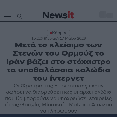
Μετάβαση
σε
o
31
περιεχόμενο
Κόσμος
15:22
Κυριακή 17 Μαΐου 2026
Μετά το κλείσιμο των
Στενών του Ορμούζ το
Ιράν βάζει στο στόχαστρο
τα υποθαλάσσια καλώδια
του ίντερνετ
Οι Φρουροί της Επανάστασης έχουν
αφήσει να διαρρεύσει πως υπάρχει σχέδιο
που θα μπορούσε να υποχρεώσει εταιρείες
όπως Google, Microsoft, Meta και Amazon
να πληρώσουν