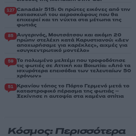
Canadair 515: Οι πρώτες εικόνες από την
127
κατασκευή του αεροσκάφους που θα
επιχειρεί και τη νύχτα στα μέτωπα της
φωτιάς
Αυγερινός, Μουτσάτσου και ακόμη 20
85
πρώην στελέχη κατά Καρυστιανού: «Δεν
αποχωρήσαμε για καρέκλες», αιχμές για
«συγκεντρωτικό μοντέλο»
Το πολωμένο μελτέμι που τροφοδότησε
59
τις φωτιές σε Αττική και Βοιωτία: «Από τα
ισχυρότερα επεισόδια των τελευταίων 50
χρόνων»
Κρανίου τόπος το Πόρτο Γερμενό μετά το
51
καταστροφικό πέρασμα της φωτιάς –
Ξεκίνησε η αυτοψία στα καμένα σπίτια
Κόσμος: Περισσότερα