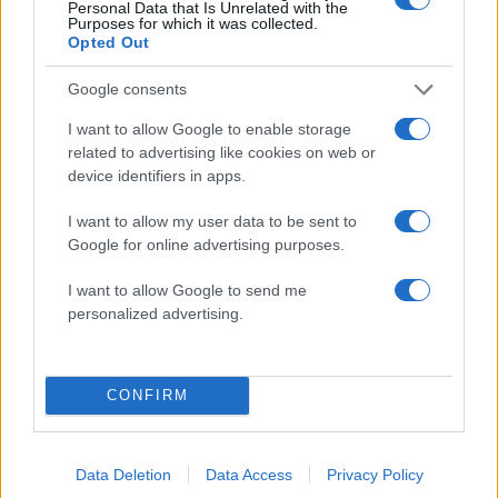
θα είναι πιο έντονα τα
δήλωση της οικογένε
Personal Data that Is Unrelated with the
φαινόμενα
της 38χρονης Λίζα π
Purposes for which it was collected.
Opted Out
βρέθηκε νεκρή στη
Κυψέλη
Google consents
I want to allow Google to enable storage
Σχόλια
related to advertising like cookies on web or
device identifiers in apps.
I want to allow my user data to be sent to
Google for online advertising purposes.
Σχολίασε εδώ
I want to allow Google to send me
personalized advertising.
50 /50
CONFIRM
2000 /2000
Data Deletion
Data Access
Privacy Policy