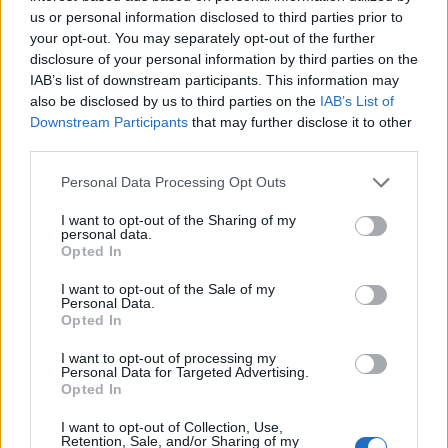
us or personal information disclosed to third parties prior to
your opt-out. You may separately opt-out of the further
disclosure of your personal information by third parties on the
IAB’s list of downstream participants. This information may
also be disclosed by us to third parties on the
IAB’s List of
Downstream Participants
that may further disclose it to other
third parties.
Please note that this website/app uses one or more Google
Αν τα χάσατε
Personal Data Processing Opt Outs
services and may gather and store information including but
not limited to your visit or usage behaviour. You may click to
I want to opt-out of the Sharing of my
personal data.
grant or deny consent to Google and its third-party tags to
Opted In
use your data for below specified purposes in below Google
consent section.
I want to opt-out of the Sale of my
Personal Data.
Opted In
I want to opt-out of processing my
Personal Data for Targeted Advertising.
Opted In
Έρχεται τριήμερο με
«Αφιέρωσε τη ζωή της
40άρια και ισχυρά
να βοηθά ανθρώπους 
I want to opt-out of Collection, Use,
μελτέμια - Οι περιοχές που
είχαν ανάγκη» - Η πρ
Retention, Sale, and/or Sharing of my