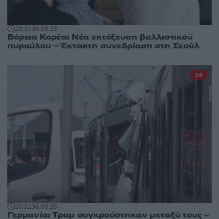
20:33
06.08.26
Βόρεια Κορέα: Νέα εκτόξευση βαλλιστικού
πυραύλου – Έκτακτη συνεδρίαση στη Σεούλ
14
20:31
06.08.26
Γερμανία: Tραμ συγκρούστηκαν μεταξύ τους –