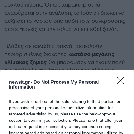
μοχλού πίεσης. Όπως χαρακτηριστικά
αναφέρεται στην ανάλυση, το Ιράν επιδιώκει να
αυξήσει το κόστος οποιασδήποτε σύγκρουσης,
ώστε «κανείς να μην τολμά να επιτεθεί ξανά».
Βλάβες σε καλώδια συχνά προκαλούν
περιορισμένες διακοπές,
ωστόσο μεγάλης
κλίμακας ζημιές
θα μπορούσαν να έχουν πολύ
πιο σοβαρές συνέπειες λόγω της πλήρους
εξάρτησης του παγκόσμιου συστήματος από τη
newsit.gr -
Do Not Process My Personal
ροή δεδομένων μέσω ίντερνετ.
Information
ΔΙΑΦΗΜΙΣΗ
If you wish to opt-out of the sale, sharing to third parties, or
processing of your personal or sensitive information for
targeted advertising by us, please use the below opt-out
section to confirm your selection. Please note that after your
opt-out request is processed you may continue seeing
interest-based ads based on personal information utilized by