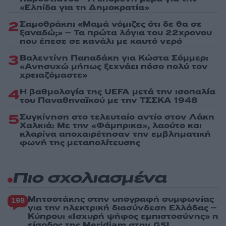
«Ελπίδα για τη Δημοκρατία»
2
Σαμοθράκη: «Μαμά νόμιζες ότι δε θα σε
ξαναδώ;» – Τα πρώτα λόγια του 22χρονου
που έπεσε σε κανάλι με καυτό νερό
3
Βαλεντίνη Παπαδάκη για Κώστα Σόμμερ:
«Ανησυχώ μήπως ξεχνάει πόσο πολύ τον
χρειαζόμαστε»
4
Η βαθμολογία της UEFA μετά την ισοπαλία
του Παναθηναϊκού με την ΤΣΣΚΑ 1948
5
Συγκίνηση στο τελευταίο αντίο στον Λάκη
Χαλκιά: Με την «Φάμπρικα», λαούτο και
κλαρίνα αποχαιρέτησαν την εμβληματική
φωνή της μεταπολίτευσης
Πιο σχολιασμένα
Μητσοτάκης στην υπογραφή συμφωνίας
198
για την ηλεκτρική διασύνδεση Ελλάδας –
Κύπρου: «Ισχυρή ψήφος εμπιστοσύνης» η
είσοδος της Meridiam στην GSI