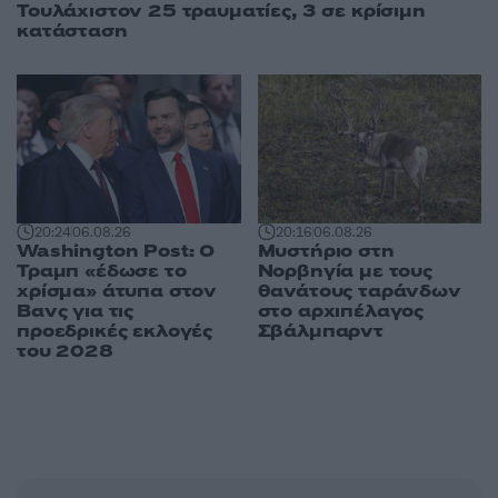
Τουλάχιστον 25 τραυματίες, 3 σε κρίσιμη
κατάσταση
20:24
06.08.26
20:16
06.08.26
Washington Post: Ο
Μυστήριο στη
Τραμπ «έδωσε το
Νορβηγία με τους
χρίσμα» άτυπα στον
θανάτους ταράνδων
Βανς για τις
στο αρχιπέλαγος
προεδρικές εκλογές
Σβάλμπαρντ
του 2028