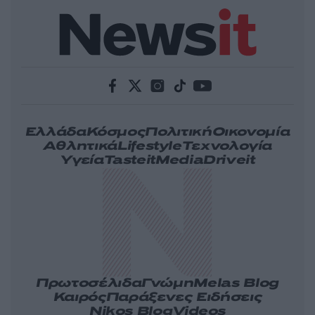
Ελλάδα
Κόσμος
Πολιτική
Οικονομία
Αθλητικά
Lifestyle
Τεχνολογία
Υγεία
Tasteit
Media
Driveit
Πρωτοσέλιδα
Γνώμη
Melas Blog
Καιρός
Παράξενες Ειδήσεις
Nikos Blog
Videos