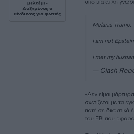
από μια απλή γνωρι
μελτέμι -
Αυξημένος ο
κίνδυνος για φωτιές
Melania Trump:
I am not Epstein
I met my husba
— Clash Repo
«Δεν είμαι μάρτυρ
σχετίζεται με τα ε
ποτέ σε δικαστικά
του FBI που αφορο