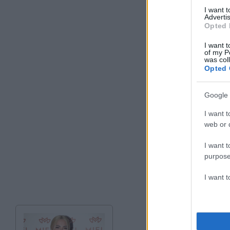
I want 
Advertis
Opted 
I want t
of my P
was col
Opted 
Google 
I want t
web or d
I want t
purpose
I want 