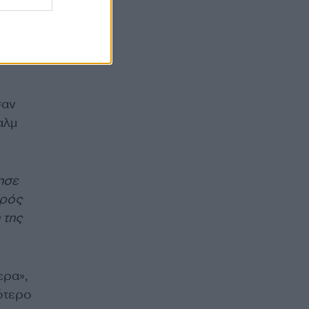
σαν
αλμ
ησε
ιρός
 της
ερα»,
σότερο