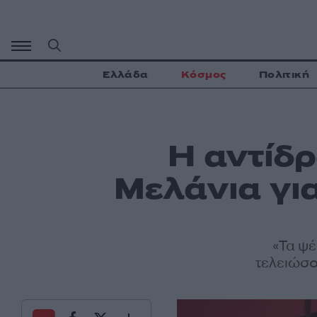
Μετάβαση
σε
περιεχόμενο
Ελλάδα
Κόσμος
Πολιτική
Η αντίδ
Μελάνια για
«Τα ψέ
τελειώσο