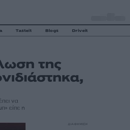
o
Αθήνα
34
C
a
Tasteit
Blogs
Driveit
λωση της
φνιδιάστηκα,
έπει να
π» είπε η
ΔΙΑΦΗΜΙΣΗ