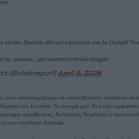
μία.
’s victim. Epstein did not introduce me to Donald Tr
nd by chance…
pic.twitter.com/vkx4tjvgah
rt (@clashreport)
April 9, 2026
ας ούτε κατονομάζομαι σε οποιαδήποτε υπόθεση πο
γκλήματα του Επστάιν. Το όνομά μου δεν έχει εμφανιστ
 έγγραφα, καταθέσεις, δηλώσεις θυμάτων ή συνεντεύ
ύν την υπόθεση Επστάιν.