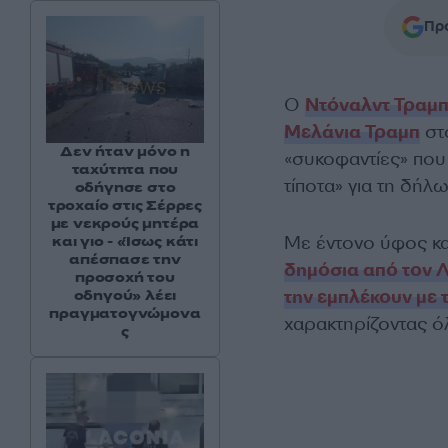
Προ
Ο
Ντόναλντ Τραμ
Μελάνια Τραμπ
στο
Δεν ήταν μόνο η
«συκοφαντίες» που 
ταχύτητα που
τίποτα» για τη δήλ
οδήγησε στο
τροχαίο στις Σέρρες
με νεκρούς μητέρα
Με έντονο ύφος κα
και γιο - «Ίσως κάτι
απέσπασε την
δημόσια από τον Λ
προσοχή του
την εμπλέκουν με 
οδηγού» λέει
πραγματογνώμονα
χαρακτηρίζοντας ό
ς