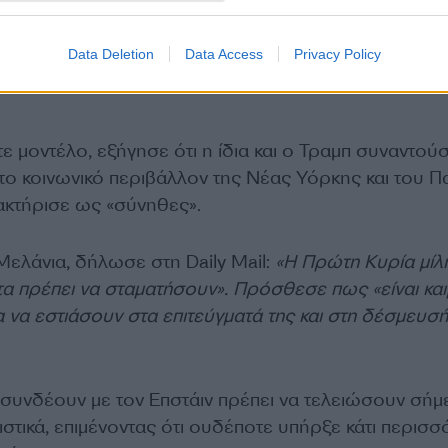
Data Deletion
Data Access
Privacy Policy
ε μοντέλο, εξήγησε ότι η ίδια και ο Τραμπ συναντού
το κοινωνικό περιβάλλον της Νέας Υόρκης και του Π
ρακτήρισε ως «σύνηθες».
ελάνια, δήλωσε στη Daily Mail:
«Η Πρώτη Κυρία μίλ
τα πρέπει να σταματήσουν». Πρόσθεσε πως «είναι κα
σα να εστιάσουν στα επιτεύγματά της και στη δέσμευσή
 συνδέουν με τον Επστάιν πρέπει να τελειώσουν σήμ
στικά, επιμένοντας ότι ουδέποτε υπήρξε κάτι περισ