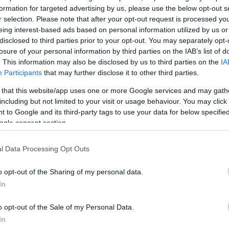
formation for targeted advertising by us, please use the below opt-out s
lner
reports.
@SkyYaldaHakim
|
https://t.co/A2Ot3q
r selection. Please note that after your opt-out request is processed y
m/dVq4eZ6IHu
eing interest-based ads based on personal information utilized by us or
disclosed to third parties prior to your opt-out. You may separately opt-
 (@SkyNews)
April 9, 2026
losure of your personal information by third parties on the IAB’s list of
. This information may also be disclosed by us to third parties on the
IA
Participants
that may further disclose it to other third parties.
ου Επστάιν»,
δήλωσε η Μελάνια από την Cross Hall τ
 that this website/app uses one or more Google services and may gath
including but not limited to your visit or usage behaviour. You may click 
Επστάιν δεν με σύστησε στον Ντόναλντ Τραμπ. Γνώ
 to Google and its third-party tags to use your data for below specifi
χαία σε ένα πάρτι στη Νέα Υόρκη το 1998».
ogle consent section.
ξε ότι «ποτέ δεν ήταν φίλη με τον Επστάιν» και αρν
l Data Processing Opt Outs
 με τη Γκισλέιν Μάξγουελ, μετά την εμφάνιση
o opt-out of the Sharing of my personal data.
ματος στα αρχεία του Υπουργείου Δικαιοσύνης.
In
ΔΙΑΦΗΜΙΣΗ
o opt-out of the Sale of my Personal Data.
In