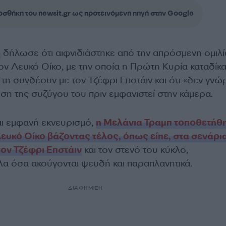
σθήκη του newsit.gr ως προτεινόμενη πηγή στην Google
π
δήλωσε ότι αιφνιδιάστηκε από την απρόσμενη ομιλί
ν Λευκό Οίκο, με την οποία η Πρώτη Κυρία καταδίκα
τη συνδέουν με τον Τζέφρι Επστάιν και ότι «δεν γνώ
ωση της συζύγου του πριν εμφανιστεί στην κάμερα.
ι εμφανή εκνευρισμό,
η Μελάνια Τραμπ τοποθετήθ
ευκό Οίκο βάζοντας τέλος, όπως είπε, στα σενάρι
τον Τζέφρι Επστάιν
και τον στενό του κύκλο,
λα όσα ακούγονται ψευδή και παραπλανητικά.
ΔΙΑΦΗΜΙΣΗ