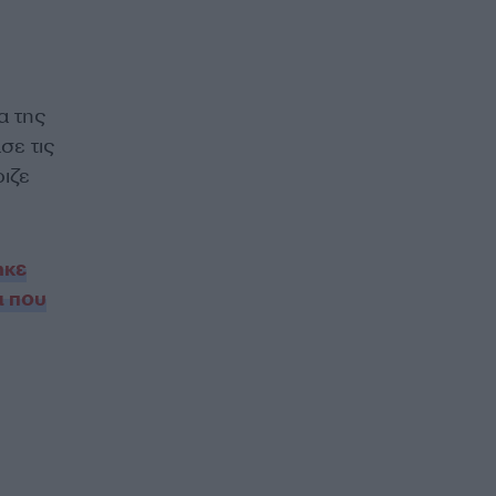
α της
σε τις
ριζε
ηκε
α που