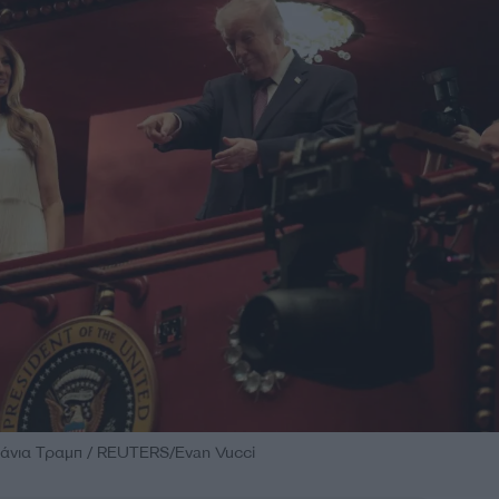
άνια Τραμπ / REUTERS/Evan Vucci