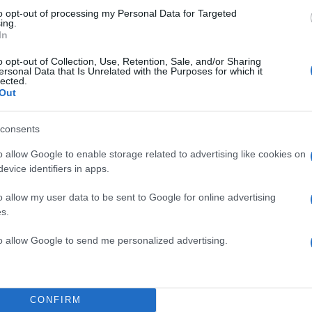
to opt-out of processing my Personal Data for Targeted
ing.
In
o opt-out of Collection, Use, Retention, Sale, and/or Sharing
ersonal Data that Is Unrelated with the Purposes for which it
lected.
Out
consents
o allow Google to enable storage related to advertising like cookies on
evice identifiers in apps.
o allow my user data to be sent to Google for online advertising
s.
to allow Google to send me personalized advertising.
CONFIRM