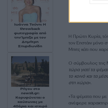
Ιωάννα Τούνη: Η
throwback
φωτογραφία από
Η Πρώτη Κυρία, τότ
την Ίμπιζα με τον
Δημήτρη
τον Επστάιν μόνο σ
Σπυριδωνίδη
Μπιτς κάτι που χα
Ο σύμβουλος της M
τώρα γιατί τα ψέμα
το κοινό και τα μέ
στη χώρα».
Ρήγου στο
newsit.gr:
«Τα ψέματα που με
Κορυφώνεται ο
καύσωνας με
ανέφερε χαρακτηρι
40άρια και ισχυρό