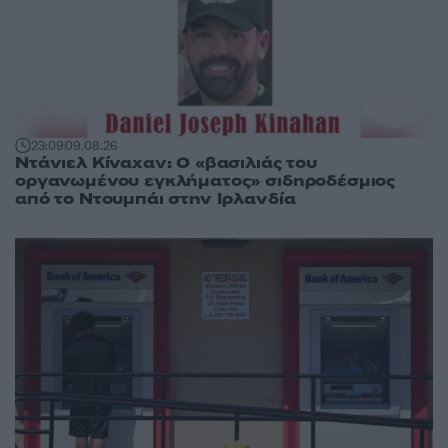
23:09
09.08.26
Ντάνιελ Κίναχαν: Ο «βασιλιάς του
οργανωμένου εγκλήματος» σιδηροδέσμιος
από το Ντουμπάι στην Ιρλανδία