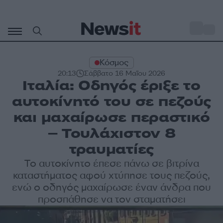
Μετάβαση
σε
o
27
περιεχόμενο
Κόσμος
20:13
Σάββατο 16 Μαΐου 2026
Ιταλία: Οδηγός έριξε το
αυτοκίνητό του σε πεζούς
και μαχαίρωσε περαστικό
– Τουλάχιστον 8
τραυματίες
Το αυτοκίνητο έπεσε πάνω σε βιτρίνα
καταστήματος αφού χτύπησε τους πεζούς,
ενώ ο οδηγός μαχαίρωσε έναν άνδρα που
προσπάθησε να τον σταματήσει