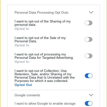
third parties.
Σχόλια
Please note that this website/app uses one or more Google
Personal Data Processing Opt Outs
services and may gather and store information including but
not limited to your visit or usage behaviour. You may click to
I want to opt-out of the Sharing of my
personal data.
grant or deny consent to Google and its third-party tags to
Opted In
use your data for below specified purposes in below Google
consent section.
Σχολίασε εδώ
I want to opt-out of the Sale of my
Personal Data.
Opted In
50 /50
I want to opt-out of processing my
Personal Data for Targeted Advertising.
Opted In
I want to opt-out of Collection, Use,
Retention, Sale, and/or Sharing of my
Personal Data that Is Unrelated with the
2000 /2000
Purposes for which it was collected.
Opted Out
Υποβολή σχολίου
Google consents
Όροι Χρήσης
. Το site προστατεύεται από reCAPTCHA, ισχύουν
I want to allow Google to enable storage
Πολιτική Απορρήτου
&
Όροι Χρήσης
της Google.