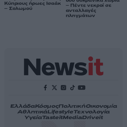
δύο ουκρανικά χωριά
Κύπριους ήρωες Ισαάκ
– Πέντε νεκροί σε
– Σολωμού
ανταλλαγές
πληγμάτων
Ελλάδα
Κόσμος
Πολιτική
Οικονομία
Αθλητικά
Lifestyle
Τεχνολογία
Υγεία
Tasteit
Media
Driveit