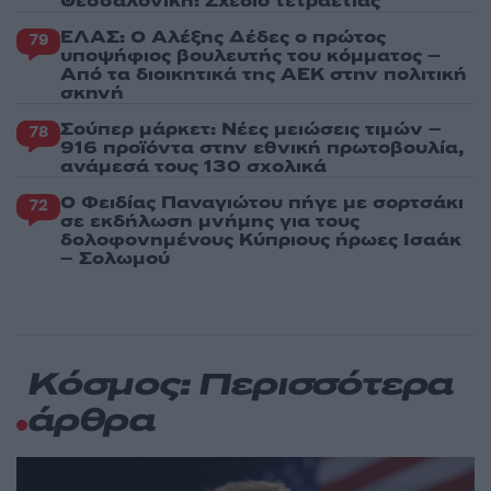
Θεσσαλονίκη: Σχέδιο τετραετίας
ΕΛΑΣ: Ο Αλέξης Δέδες ο πρώτος
79
υποψήφιος βουλευτής του κόμματος –
Από τα διοικητικά της ΑΕΚ στην πολιτική
σκηνή
Σούπερ μάρκετ: Νέες μειώσεις τιμών –
78
916 προϊόντα στην εθνική πρωτοβουλία,
ανάμεσά τους 130 σχολικά
Ο Φειδίας Παναγιώτου πήγε με σορτσάκι
72
σε εκδήλωση μνήμης για τους
δολοφονημένους Κύπριους ήρωες Ισαάκ
– Σολωμού
Κόσμος: Περισσότερα
άρθρα