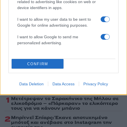
related to advertising like cookies on web or
Κόσμος
device identifiers in apps.
ΙΤΑΛΙΑ
I want to allow my user data to be sent to
Share:
Google for online advertising purposes.
I want to allow Google to send me
Ακολουθήστε το Νewsit.gr στο
Google News
και
personalized advertising.
ενημερωθείτε πρώτοι για όλη την ειδησεογραφία και τα
τελευταία νέα
της ημέρας
CONFIRM
Data Deletion
Data Access
Privacy Policy
Πιο δημοφιλή
1
Μετέτρεψαν το Σαρακήνικο της Μήλου σε
ελικοδρόμιο – «Πάρκαραν» το ελικόπτερο
τους για να κάνουν μπάνιο
2
Μπρίτνεϊ Σπίαρς: Έκανε αποτυχημένο
μπότοξ και ανέβασε στο Instagram την