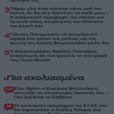
εμπειρία της
3
Πάρος: «Αν ήταν κάποιος πάνω από την
πισίνα, δε θα είχα θρηνήσει το παιδί μου» –
Η σπαρακτική περιγραφή του πατέρα και
τα κενά στους ισχυρισμούς του ιδιοκτήτη
του beach bar
4
Γιάννης Παπαμιχαήλ: «Η απαγόρευση
αφορά στη χρήση της εικόνας και της
φωνής της Αλίκης Βουγιουκλάκη μέσω AI»
5
Ο δημοσιογράφος Βασίλης Τσεκούρας
ανακοίνωσε ότι παντρεύεται τη σύντροφό
του, Γωγώ Μπαλή
Πιο σχολιασμένα
Στην Κρήτη ο Κυριάκος Μητσοτάκης,
114
συνεχίζει τις ολιγοήμερες διακοπές του –
Πού βρέθηκε το Σάββατο
Το οικονομικό πρόγραμμα της ΕΛΑΣ που
90
θα παρουσιάσει ο Αλέξης Τσίπρας στη