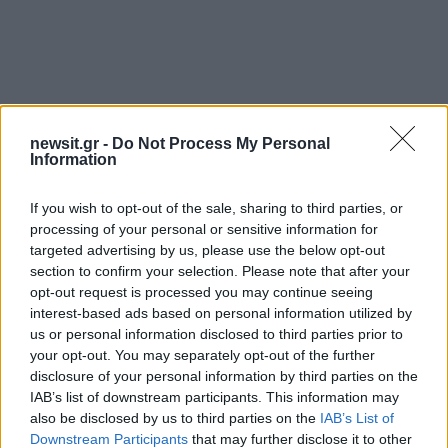
Αν τα χάσατε
newsit.gr -
Do Not Process My Personal
Information
If you wish to opt-out of the sale, sharing to third parties, or
processing of your personal or sensitive information for
targeted advertising by us, please use the below opt-out
section to confirm your selection. Please note that after your
opt-out request is processed you may continue seeing
interest-based ads based on personal information utilized by
us or personal information disclosed to third parties prior to
Μήλος: Οι «γκρίζες ζώνες»
«Εκρηκτικό κοκτέιλ
your opt-out. You may separately opt-out of the further
του νόμου για την
σήμερα με ανέμους έω
disclosure of your personal information by third parties on the
προσγείωση του
μποφόρ και θερμοκρα
IAB’s list of downstream participants. This information may
ελικοπτέρου στο
στους 39°C - Την Πέμ
also be disclosed by us to third parties on the
IAB’s List of
Σαρακήνικο
υποχωρεί ο υδράργυ
Downstream Participants
that may further disclose it to other