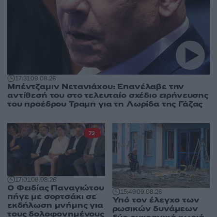
17:31
09.08.26
Μπέντζαμιν Νετανιάχου: Επανέλαβε την
αντίθεσή του στο τελευταίο σχέδιο ειρήνευσης
του προέδρου Τραμπ για τη Λωρίδα της Γάζας
72
17:01
09.08.26
Ο Φειδίας Παναγιώτου
15:49
09.08.26
πήγε με σορτσάκι σε
Υπό τον έλεγχο των
εκδήλωση μνήμης για
ρωσικών δυνάμεων
τους δολοφονημένους