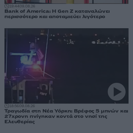
19:44
09.08.26
Bank of America: Η Gen Z καταναλώνει
περισσότερο και αποταμιεύει λιγότερο
18:56
09.08.26
Τραγωδία στη Νέα Υόρκη: Βρέφος 5 μηνών και
27χρονη πνίγηκαν κοντά στο νησί της
Ελευθερίας