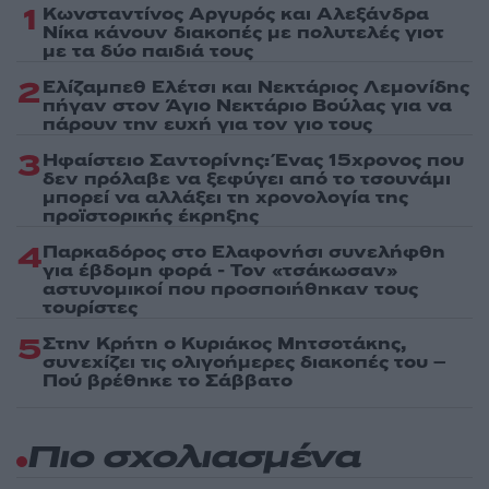
1
Κωνσταντίνος Αργυρός και Αλεξάνδρα
Νίκα κάνουν διακοπές με πολυτελές γιοτ
με τα δύο παιδιά τους
2
Ελίζαμπεθ Ελέτσι και Νεκτάριος Λεμονίδης
πήγαν στον Άγιο Νεκτάριο Βούλας για να
πάρουν την ευχή για τον γιο τους
3
Ηφαίστειο Σαντορίνης: Ένας 15χρονος που
δεν πρόλαβε να ξεφύγει από το τσουνάμι
μπορεί να αλλάξει τη χρονολογία της
προϊστορικής έκρηξης
4
Παρκαδόρος στο Ελαφονήσι συνελήφθη
για έβδομη φορά - Τον «τσάκωσαν»
αστυνομικοί που προσποιήθηκαν τους
τουρίστες
5
Στην Κρήτη ο Κυριάκος Μητσοτάκης,
συνεχίζει τις ολιγοήμερες διακοπές του –
Πού βρέθηκε το Σάββατο
Πιο σχολιασμένα