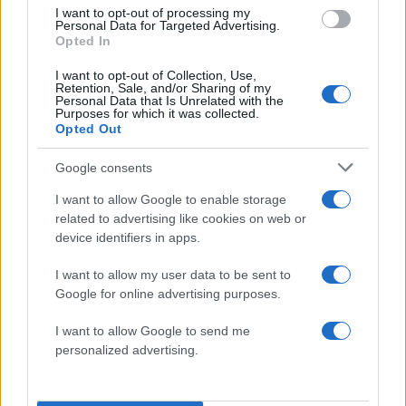
Φωτιά στο Κορωπί –
Νέο βίντεο με τον
I want to opt-out of processing my
Μήνυμα του 112 για
Μοτζτάμπα Χαμενεΐ 
Personal Data for Targeted Advertising.
ετοιμότητα
φουντώνουν οι φήμες 
Opted In
το αν βρίσκεται στη 
I want to opt-out of Collection, Use,
Retention, Sale, and/or Sharing of my
Personal Data that Is Unrelated with the
Σχόλια
Purposes for which it was collected.
Opted Out
Google consents
I want to allow Google to enable storage
Σχολίασε εδώ
related to advertising like cookies on web or
device identifiers in apps.
I want to allow my user data to be sent to
50 /50
Google for online advertising purposes.
I want to allow Google to send me
personalized advertising.
2000 /2000