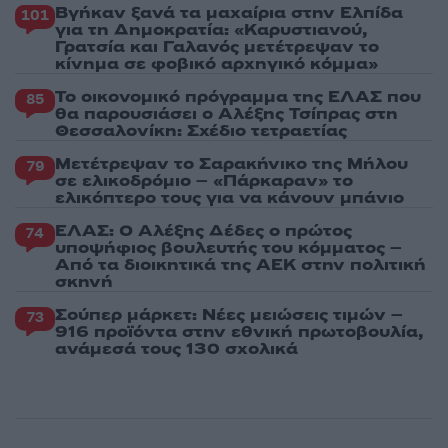
Βγήκαν ξανά τα μαχαίρια στην Ελπίδα
101
για τη Δημοκρατία: «Καρυστιανού,
Γρατσία και Γαλανός μετέτρεψαν το
κίνημα σε φοβικό αρχηγικό κόμμα»
Το οικονομικό πρόγραμμα της ΕΛΑΣ που
85
θα παρουσιάσει ο Αλέξης Τσίπρας στη
Θεσσαλονίκη: Σχέδιο τετραετίας
Μετέτρεψαν το Σαρακήνικο της Μήλου
79
σε ελικοδρόμιο – «Πάρκαραν» το
ελικόπτερο τους για να κάνουν μπάνιο
ΕΛΑΣ: Ο Αλέξης Δέδες ο πρώτος
74
υποψήφιος βουλευτής του κόμματος –
Από τα διοικητικά της ΑΕΚ στην πολιτική
σκηνή
Σούπερ μάρκετ: Νέες μειώσεις τιμών –
73
916 προϊόντα στην εθνική πρωτοβουλία,
ανάμεσά τους 130 σχολικά