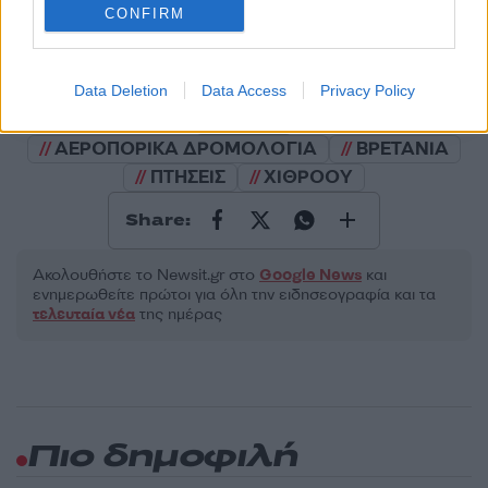
CONFIRM
Υποβολή σχολίου
Όροι Χρήσης
. Το site προστατεύεται από reCAPTCHA, ισχύουν
Πολιτική Απορρήτου
&
Όροι Χρήσης
της Google.
Data Deletion
Data Access
Privacy Policy
Κόσμος
ΑΕΡΟΠΟΡΙΚΑ ΔΡΟΜΟΛΟΓΙΑ
ΒΡΕΤΑΝΙΑ
ΠΤΗΣΕΙΣ
ΧΙΘΡΟΟΥ
Share:
Ακολουθήστε το Νewsit.gr στο
Google News
και
ενημερωθείτε πρώτοι για όλη την ειδησεογραφία και τα
τελευταία νέα
της ημέρας
Πιο δημοφιλή