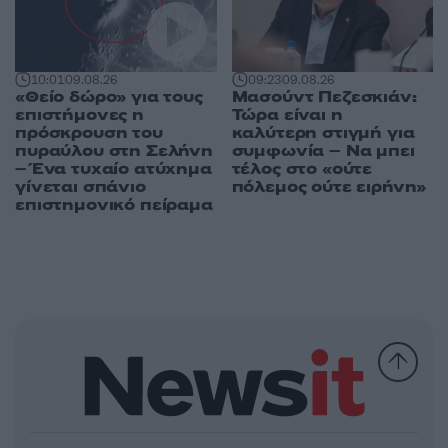
10:01
09.08.26
09:23
09.08.26
«Θείο δώρο» για τους
Μασούντ Πεζεσκιάν:
επιστήμονες η
Τώρα είναι η
πρόσκρουση του
καλύτερη στιγμή για
πυραύλου στη Σελήνη
συμφωνία – Να μπει
– Ένα τυχαίο ατύχημα
τέλος στο «ούτε
γίνεται σπάνιο
πόλεμος ούτε ειρήνη»
επιστημονικό πείραμα