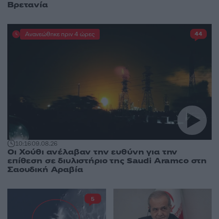
Βρετανία
Ανανεώθηκε πριν 4 ώρες
44
10:16
09.08.26
Οι Χούθι ανέλαβαν την ευθύνη για την
επίθεση σε διυλιστήριο της Saudi Aramco στη
Σαουδική Αραβία
5