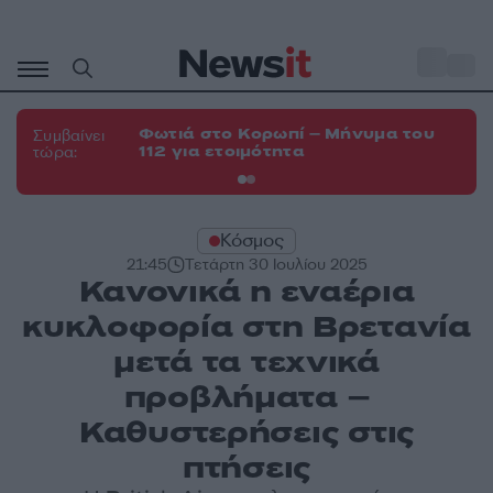
Μετάβαση
σε
o
33
περιεχόμενο
Φωτιά στο Κορωπί – Μήνυμα του
Φω
Συμβαίνει
112 για ετοιμότητα
Σπ
τώρα:
Κόσμος
21:45
Τετάρτη 30 Ιουλίου 2025
Κανονικά η εναέρια
κυκλοφορία στη Βρετανία
μετά τα τεχνικά
προβλήματα –
Καθυστερήσεις στις
πτήσεις