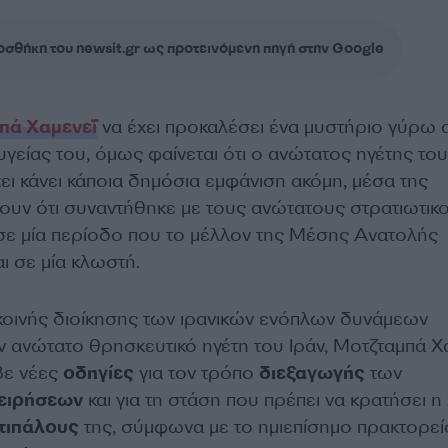
σθήκη του newsit.gr ως προτεινόμενη πηγή στην Google
πά Χαμενεΐ
να έχει προκαλέσει ένα μυστήριο γύρω 
υγείας του, όμως φαίνεται ότι ο ανώτατος ηγέτης το
χει κάνει κάποια δημόσια εμφάνιση ακόμη, μέσα της
υν ότι συναντήθηκε με τους ανώτατους στρατιωτικ
σε μία περίοδο που το μέλλον της Μέσης Ανατολής
αι σε μία κλωστή.
κοινής διοίκησης των ιρανικών ενόπλων δυνάμεων
 ανώτατο θρησκευτικό ηγέτη του Ιράν, Μοτζταμπά Χα
βε νέες
οδηγίες
για τον τρόπο
διεξαγωγής
των
χειρήσεων
και για τη στάση που πρέπει να κρατήσει 
τιπάλους
της, σύμφωνα με το ημιεπίσημο πρακτορεί