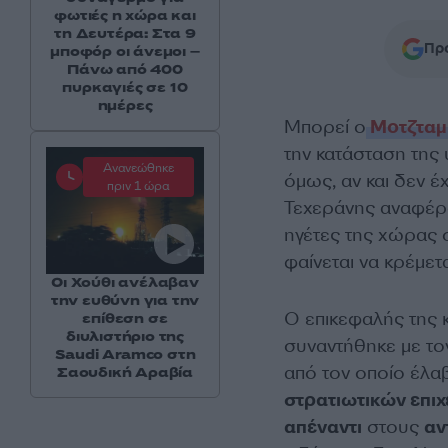
φωτιές η χώρα και
τη Δευτέρα: Στα 9
Προ
μποφόρ οι άνεμοι –
Πάνω από 400
πυρκαγιές σε 10
ημέρες
Μπορεί ο
Μοτζταμ
την κατάσταση της 
Ανανεώθηκε
όμως, αν και δεν έ
πριν 1 ώρα
Τεχεράνης αναφέρο
ηγέτες της χώρας 
φαίνεται να κρέμετ
Οι Χούθι ανέλαβαν
την ευθύνη για την
Ο επικεφαλής της 
επίθεση σε
διυλιστήριο της
συναντήθηκε με τον
Saudi Aramco στη
από τον οποίο έλα
Σαουδική Αραβία
στρατιωτικών επι
απέναντι
στους
αν