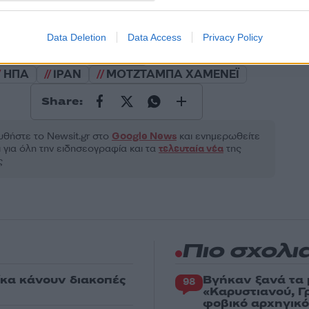
ροστατεύεται από reCAPTCHA, ισχύουν
Πολιτική Απορρήτου
&
Όροι Χρήσης
της
Data Deletion
Data Access
Privacy Policy
Κόσμος
ΗΠΑ
ΙΡΑΝ
ΜΟΤΖΤΑΜΠΑ ΧΑΜΕΝΕΪ
Share:
θήστε το Νewsit.gr στο
Google News
και ενημερωθείτε
 για όλη την ειδησεογραφία και τα
τελευταία νέα
της
ς
Πιο σχολι
κα κάνουν διακοπές
Βγήκαν ξανά τα 
98
«Καρυστιανού, Γ
φοβικό αρχηγικ