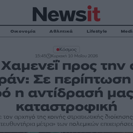
Οικονομία
Αθλητικά
Lifestyle
Medi
Κόσμος
15:45
Κυριακή 10 Μαΐου 2026
Χαμενεΐ προς την 
Ιράν: Σε περίπτωσ
ό η αντίδρασή μας
καταστροφική
τον αρχηγό της κοινής στρατιωτικής διοίκησης 
ατευθυντήρια μέτρα» των πολεμικών επιχειρήσε