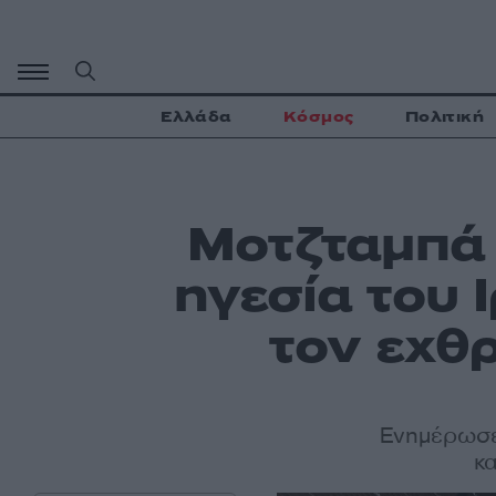
Μετάβαση
σε
περιεχόμενο
Ελλάδα
Κόσμος
Πολιτική
Μοτζταμπά 
ηγεσία του 
τον εχθρ
Ενημέρωσε 
κ