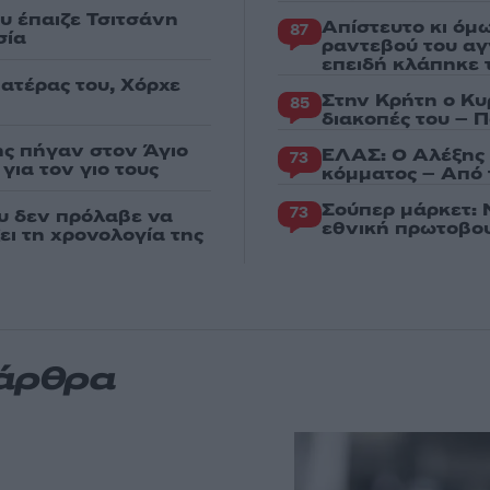
υ έπαιζε Τσιτσάνη
Απίστευτο κι όμ
87
σία
ραντεβού του αγ
επειδή κλάπηκε 
πατέρας του, Χόρχε
Στην Κρήτη ο Κυ
85
διακοπές του – 
ης πήγαν στον Άγιο
ΕΛΑΣ: Ο Αλέξης 
73
για τον γιο τους
κόμματος – Από 
Σούπερ μάρκετ: 
73
υ δεν πρόλαβε να
εθνική πρωτοβου
ει τη χρονολογία της
 άρθρα