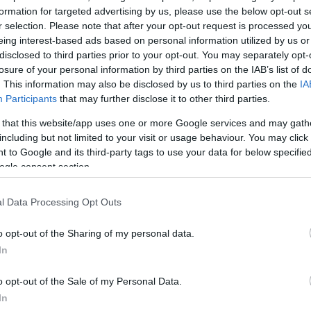
formation for targeted advertising by us, please use the below opt-out s
 γνωστό πότε πραγματοποιήθηκε η συνάντηση.
r selection. Please note that after your opt-out request is processed y
eing interest-based ads based on personal information utilized by us or
disclosed to third parties prior to your opt-out. You may separately opt-
ις είναι έτοιμες ν’
αντιμετωπίσουν
οποιοδήποτε
εν
losure of your personal information by third parties on the IAB’s list of
ιωνιστών
(Ισραηλινών) εχθρών. Στην περίπτωση κάπ
. This information may also be disclosed by us to third parties on the
IA
χθρό,
η
αντίδραση
του Ιράν θα είναι
ευέλικτη,
Participants
that may further disclose it to other third parties.
αποφασιστική»,
φέρεται να δήλωσε ο Αμπντολαχί.
 that this website/app uses one or more Google services and may gath
including but not limited to your visit or usage behaviour. You may click 
ΔΙΑΦΗΜΙΣΗ
 to Google and its third-party tags to use your data for below specifi
ogle consent section.
l Data Processing Opt Outs
o opt-out of the Sharing of my personal data.
In
o opt-out of the Sale of my Personal Data.
In