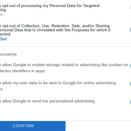
to opt-out of processing my Personal Data for Targeted
ing.
In
o opt-out of Collection, Use, Retention, Sale, and/or Sharing
α
ersonal Data that Is Unrelated with the Purposes for which it
lected.
Out
consents
Σχολίασε εδώ
o allow Google to enable storage related to advertising like cookies on
evice identifiers in apps.
50
o allow my user data to be sent to Google for online advertising
s.
to allow Google to send me personalized advertising.
2000 /
CONFIRM
Υποβολή σχολίου