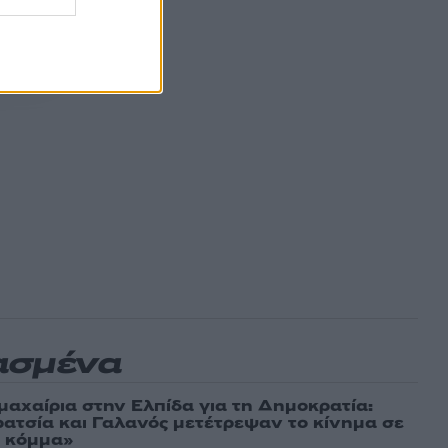
ασμένα
μαχαίρια στην Ελπίδα για τη Δημοκρατία:
ρατσία και Γαλανός μετέτρεψαν το κίνημα σε
ό κόμμα»