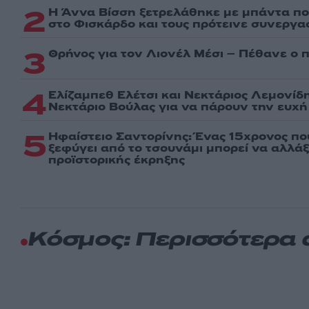
2
Η Άννα Βίσση ξετρελάθηκε με μπάντα πο
στο Φισκάρδο και τους πρότεινε συνεργα
3
Θρήνος για τον Λιονέλ Μέσι – Πέθανε ο 
4
Ελίζαμπεθ Ελέτσι και Νεκτάριος Λεμονίδ
Νεκτάριο Βούλας για να πάρουν την ευχή 
5
Ηφαίστειο Σαντορίνης: Ένας 15χρονος πο
ξεφύγει από το τσουνάμι μπορεί να αλλάξ
προϊστορικής έκρηξης
Κόσμος: Περισσότερα