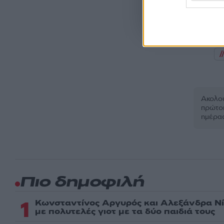
Όροι Χρήσης
. Το site π
Google.
Ακολου
πρώτοι
ημέρα
Πιο δημοφιλή
1
Κωνσταντίνος Αργυρός και Αλεξάνδρα Νί
με πολυτελές γιοτ με τα δύο παιδιά τους