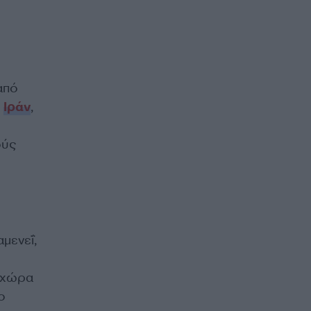
από
υ
Ιράν
,
ούς
μενεΐ,
η χώρα
ο