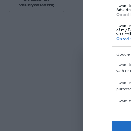
ναυαγοσώστης
I want 
Advertis
Opted 
I want t
Σχόλι
of my P
was col
Opted 
Google 
I want t
web or d
I want t
purpose
I want 