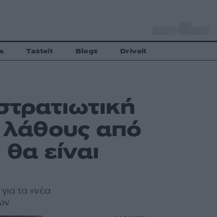
o
Αθήνα
32
C
a
Tasteit
Blogs
Driveit
στρατιωτική
η λάθους από
 θα είναι
για τα «νέα
ων