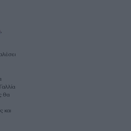
α
,
καλέσει
α
Γαλλία
ς θα
ς και