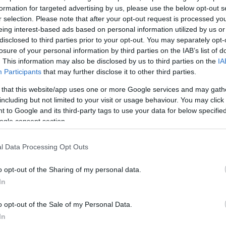
formation for targeted advertising by us, please use the below opt-out s
σεις που έκανε στην «L’Express»,
ο Φρανσουά Μπα
r selection. Please note that after your opt-out request is processed y
θα πολεμήσει σαν σκύλος» για να υπερασπιστεί το
eing interest-based ads based on personal information utilized by us or
disclosed to third parties prior to your opt-out. You may separately opt-
ολογισμού του
, το οποίο προβλέπει
περικοπές δαπ
losure of your personal information by third parties on the IAB’s list of
 φόρων
ύψους
44 δισ. ευρώ
, τα οποία η κυβέρνηση
. This information may also be disclosed by us to third parties on the
IA
αραίτητα για να αποφευχθεί η καταστροφή της γαλλ
Participants
that may further disclose it to other third parties.
 that this website/app uses one or more Google services and may gath
including but not limited to your visit or usage behaviour. You may click 
 to Google and its third-party tags to use your data for below specifi
αϊρού για ψήφο εμπιστοσύνης
μπορεί να ανατρέψει
ogle consent section.
λίας ήδη από τον επόμενο μήνα. Το ακροδεξιό κόμμ
ς», το αριστερό κόμμα «Ανυπότακτη Γαλλία» και οι
l Data Processing Opt Outs
οι» δήλωσαν ότι θα καταψηφίσουν την πρότασης της
οι Σοσιαλιστές δήλωσαν ότι δεν θα υποστηρίξουν τη
o opt-out of the Sharing of my personal data.
In
o opt-out of the Sale of my Personal Data.
ΔΙΑΦΗΜΙΣΗ
In