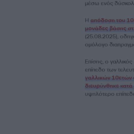
μέσω ενός δύσκολο
Η
απόδοση του 10
μονάδες βάσης σ
(25.08.2025), οδη
ομόλογο διαπραγμα
Επίσης, ο γαλλικό
επίπεδο των τελε
γαλλικών 10ετών 
διευρύνθηκε κατά
υψηλότερο επίπεδο