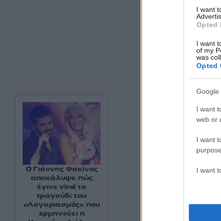
I want 
Advertis
Opted 
I want t
of my P
was col
Opted 
Google 
I want t
web or d
I want t
purpose
Ο Γιάννης Φακίνος
I want 
αποκάλυψε πώς
έγινε viral το
τραγούδι του
«Λογαριασμός» που
ερμηνεύει η