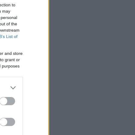
ection to
ϊρού
ou may
 personal
out of the
ανών
 downstream
B’s List of
ικής
er and store
to grant or
ed purposes
 την
α
 8ης
ν