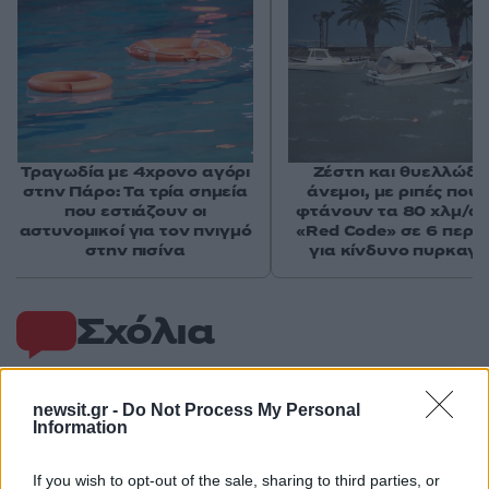
Τραγωδία με 4χρονο αγόρι
Ζέστη και θυελλώδε
στην Πάρο: Τα τρία σημεία
άνεμοι, με ριπές που 
που εστιάζουν οι
φτάνουν τα 80 χλμ/ώρ
αστυνομικοί για τον πνιγμό
«Red Code» σε 6 περιο
στην πισίνα
για κίνδυνο πυρκαγι
Σχόλια
newsit.gr -
Do Not Process My Personal
Information
Σχολίασε εδώ
If you wish to opt-out of the sale, sharing to third parties, or