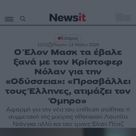
Μετάβαση
σε
o
31
περιεχόμενο
Κόσμος
12:01
Πέμπτη 14 Μαΐου 2026
Ο Έλον Μασκ τα έβαλε
ξανά με τον Κρίστοφερ
Νόλαν για την
«Οδύσσεια»: «Προσβάλλει
τους Έλληνες, ατιμάζει τον
Όμηρο»
Αφορμή για την νέα του επίθεση στάθηκε η
συμμετοχή της μαύρης ηθοποιού Λουπίτα
Νιόνγκο αλλά και του τρανς Έλιοτ Πέιτζ