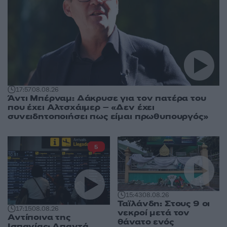
17:57
08.08.26
Άντι Μπέρναμ: Δάκρυσε για τον πατέρα του
που έχει Αλτσχάιμερ – «Δεν έχει
συνειδητοποιήσει πως είμαι πρωθυπουργός»
5
15:43
08.08.26
Ταϊλάνδη: Στους 9 οι
17:15
08.08.26
νεκροί μετά τον
Αντίποινα της
θάνατο ενός
Ισπανίας: Απαντά