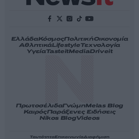
Ελλάδα
Κόσμος
Πολιτική
Οικονομία
Αθλητικά
Lifestyle
Τεχνολογία
Υγεία
Tasteit
Media
Driveit
Πρωτοσέλιδα
Γνώμη
Melas Blog
Καιρός
Παράξενες Ειδήσεις
Nikos Blog
Videos
Ταυτότητα
Επικοινωνία
Διαφήμιση