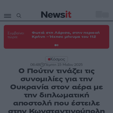
Μετάβαση
σε
o
34
περιεχόμενο
Φω
Φωτιά στη Λάρισα, στην περιοχή
Συμβαίνει
Κο
Κρήνη – Ήχησε μήνυμα του 112
τώρα:
α
Κόσμος
06:48
Πέμπτη 15 Μαΐου 2025
Ο Πούτιν τινάζει τις
συνομιλίες για την
Ουκρανία στον αέρα με
την διπλωματική
αποστολή που έστειλε
στην Κωνσταντινούπολη