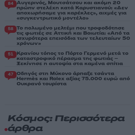
Αυγερινός, Μουτσάτσου και ακόμη 20
84
πρώην στελέχη κατά Καρυστιανού: «Δεν
αποχωρήσαμε για καρέκλες», αιχμές για
«συγκεντρωτικό μοντέλο»
Το πολωμένο μελτέμι που τροφοδότησε
58
τις φωτιές σε Αττική και Βοιωτία: «Από τα
ισχυρότερα επεισόδια των τελευταίων 50
χρόνων»
Κρανίου τόπος το Πόρτο Γερμενό μετά το
51
καταστροφικό πέρασμα της φωτιάς –
Ξεκίνησε η αυτοψία στα καμένα σπίτια
Οδηγός στη Μύκονο άρπαξε τσάντα
47
Hermès και Rolex αξίας 75.000 ευρώ από
Ουκρανό τουρίστα
Κόσμος: Περισσότερα
άρθρα