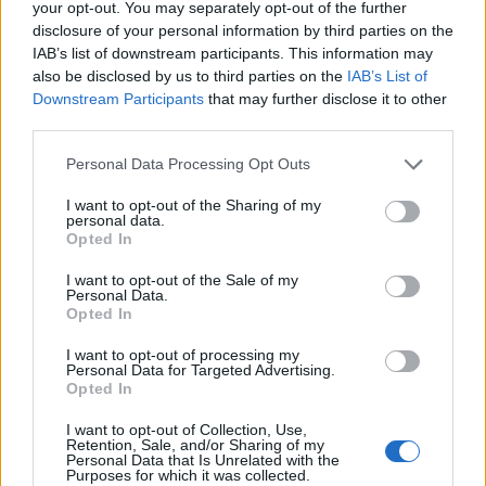
your opt-out. You may separately opt-out of the further
disclosure of your personal information by third parties on the
IAB’s list of downstream participants. This information may
also be disclosed by us to third parties on the
IAB’s List of
Αν τα χάσατε
Downstream Participants
that may further disclose it to other
third parties.
Please note that this website/app uses one or more Google
Personal Data Processing Opt Outs
services and may gather and store information including but
not limited to your visit or usage behaviour. You may click to
I want to opt-out of the Sharing of my
personal data.
grant or deny consent to Google and its third-party tags to
Opted In
use your data for below specified purposes in below Google
consent section.
I want to opt-out of the Sale of my
Personal Data.
Opted In
Δολοφονία Βρετανίδας
Μυστράς: Παθολογικά α
στην Κυψέλη: Οι δύο
«δείχνει» η πρώτη
I want to opt-out of processing my
καταθέσεις «κλειδί» της
ιατροδικαστική εκτίμ
Personal Data for Targeted Advertising.
συζύγου του 26χρονου
για τον θάνατο του
Opted In
Αφγανού – Το στίγμα του
90χρονου, που έκρυψ
κινητού, η θεία από την
γιος του σε καταψύκ
I want to opt-out of Collection, Use,
Ινδία και τα απειλητικά
Retention, Sale, and/or Sharing of my
μηνύματα
Personal Data that Is Unrelated with the
Purposes for which it was collected.