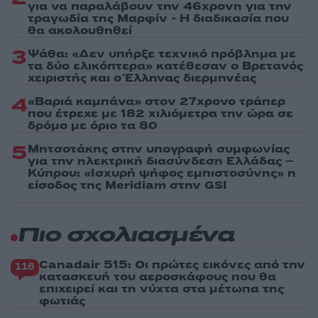
για να παραλάβουν την 46χρονη για την
τραγωδία της Μαρφίν - Η διαδικασία που
θα ακολουθηθεί
3
Ψάθα: «Δεν υπήρξε τεχνικό πρόβλημα με
τα δύο ελικόπτερα» κατέθεσαν ο Βρετανός
χειριστής και ο Έλληνας διερμηνέας
4
«Βαριά καμπάνα» στον 27χρονο τράπερ
που έτρεχε με 182 χιλιόμετρα την ώρα σε
δρόμο με όριο τα 80
5
Μητσοτάκης στην υπογραφή συμφωνίας
για την ηλεκτρική διασύνδεση Ελλάδας –
Κύπρου: «Ισχυρή ψήφος εμπιστοσύνης» η
είσοδος της Meridiam στην GSI
Πιο σχολιασμένα
Canadair 515: Οι πρώτες εικόνες από την
116
κατασκευή του αεροσκάφους που θα
επιχειρεί και τη νύχτα στα μέτωπα της
φωτιάς