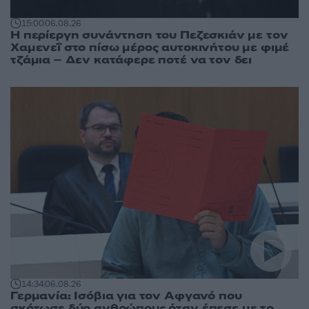
15:00
06.08.26
Η περίεργη συνάντηση του Πεζεσκιάν με τον
Χαμενεΐ στο πίσω μέρος αυτοκινήτου με φιμέ
τζάμια – Δεν κατάφερε ποτέ να τον δει
14:34
06.08.26
Γερμανία: Ισόβια για τον Αφγανό που
σκότωσε δύο ανθρώπους όταν έπεσε με το