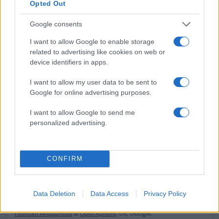
Opted Out
Σχόλια
Google consents
I want to allow Google to enable storage
related to advertising like cookies on web or
device identifiers in apps.
Σχολίασε εδώ
I want to allow my user data to be sent to
Google for online advertising purposes.
50 /50
I want to allow Google to send me
personalized advertising.
CONFIRM
2000 /2000
Υποβολή σχολίου
Data Deletion
Data Access
Privacy Policy
Όροι Χρήσης
. Το site προστατεύεται από reCAPTCHA, ισχύουν
Πολιτική Απορρήτου
&
Όροι Χρήσης
της Google.