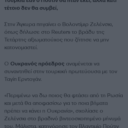
Τουρκία εάν ο Πούτιν θα ήταν εκεί, αλλά κάτι
τέτοιο δεν θα συμβεί,
Στην Άγκυρα πηγαίνει ο Βολοντίμιρ Ζελένσκι,
όπως δήλωσε στο Reuters το βράδυ της
Τετάρτης αξιωματούχος που ζήτησε να μην
κατονομαστεί.
Ο
Ουκρανός πρόεδρος
αναμένεται να
συναντηθεί στην τουρκική πρωτεύουσα με τον
Ταγίπ Ερντογάν.
«Περιμένω να δω ποιος θα φτάσει από τη Ρωσία
και μετά θα αποφασίσω για το ποια βήματα
πρέπει να κάνει η Ουκρανία», σχολίασε ο
Ζελένσκι στο βραδινό βιντεοσκοπημένο μήνυμά
του. Μάλιστα, κατηγόρησε τον Βλαντιμίρ Πούτιν