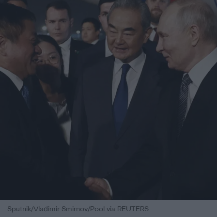
Sputnik/Vladimir Smirnov/Pool via REUTERS