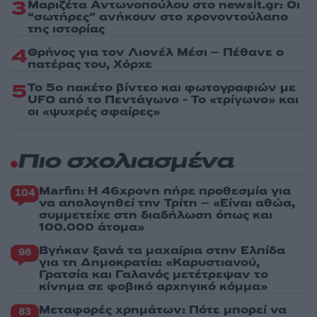
3
Μαριζέτα Αντωνοπούλου στο newsit.gr: Οι
“σωτήρες” ανήκουν στο χρονοντούλαπο
της ιστορίας
4
Θρήνος για τον Λιονέλ Μέσι – Πέθανε ο
πατέρας του, Χόρχε
5
Το 5ο πακέτο βίντεο και φωτογραφιών με
UFO από το Πεντάγωνο - Το «τρίγωνο» και
οι «ψυχρές σφαίρες»
Πιο σχολιασμένα
Marfin: Η 46χρονη πήρε προθεσμία για
104
να απολογηθεί την Τρίτη – «Είναι αθώα,
συμμετείχε στη διαδήλωση όπως και
100.000 άτομα»
Βγήκαν ξανά τα μαχαίρια στην Ελπίδα
96
για τη Δημοκρατία: «Καρυστιανού,
Γρατσία και Γαλανός μετέτρεψαν το
κίνημα σε φοβικό αρχηγικό κόμμα»
Μεταφορές χρημάτων: Πότε μπορεί να
83