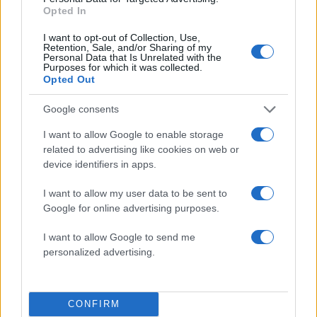
Σχόλια
Opted In
I want to opt-out of Collection, Use,
Retention, Sale, and/or Sharing of my
Personal Data that Is Unrelated with the
Purposes for which it was collected.
Opted Out
Σχολίασε εδώ
Google consents
I want to allow Google to enable storage
50 /50
related to advertising like cookies on web or
device identifiers in apps.
I want to allow my user data to be sent to
Google for online advertising purposes.
2000 /2000
I want to allow Google to send me
Υποβολή σχολίου
personalized advertising.
Όροι Χρήσης
. Το site προστατεύεται από reCAPTCHA, ισχύουν
Πολιτική Απορρήτου
&
Όροι Χρήσης
της Google.
CONFIRM
Κόσμος