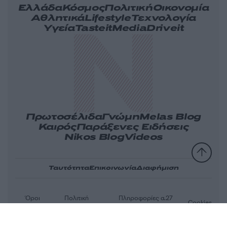
Ελλάδα
Κόσμος
Πολιτική
Οικονομία
Αθλητικά
Lifestyle
Τεχνολογία
Υγεία
Tasteit
Media
Driveit
Πρωτοσέλιδα
Γνώμη
Melas Blog
Καιρός
Παράξενες Ειδήσεις
Nikos Blog
Videos
Ταυτότητα
Επικοινωνία
Διαφήμιση
Όροι
Πολιτική
Πληροφορίες α.27
Cookies
χρήσης
απορρήτου
Ν.5253/2025
Αριθμός Πιστοποίησης Μ.Η.Τ.232163
© 2026 newsit.gr. Με επιφύλαξη κάθε νομίμου δικαιώματος.