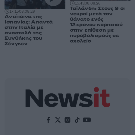
15:43
08.08.26
Ταϊλάνδη: Στους 9 οι
17:15
08.08.26
νεκροί μετά τον
Αντίποινα της
θάνατο ενός
Ισπανίας: Απαντά
12χρονου κοριτσιού
στην Ιταλία με
στην επίθεση με
αναστολή της
πυροβολισμούς σε
Συνθήκης του
σχολείο
Σένγκεν