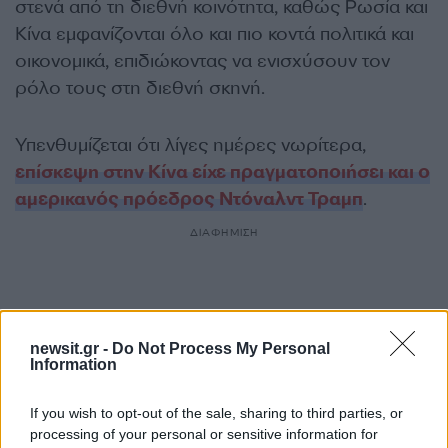
στενά από τη διεθνή κοινότητα, καθώς Ρωσία και
Κίνα εμφανίζονται όλο και πιο κοντά πολιτικά και
οικονομικά, επιδιώκοντας να ενισχύσουν τον
ρόλο τους στη διεθνή σκηνή.
Υπενθυμίζεται ότι λίγες ημέρες νωρίτερα,
επίσκεψη στην Κίνα είχε πραγματοποιήσει και ο
αμερικανός πρόεδρος Ντόναλντ Τραμπ
.
ΔΙΑΦΗΜΙΣΗ
newsit.gr -
Do Not Process My Personal
Information
If you wish to opt-out of the sale, sharing to third parties, or
processing of your personal or sensitive information for