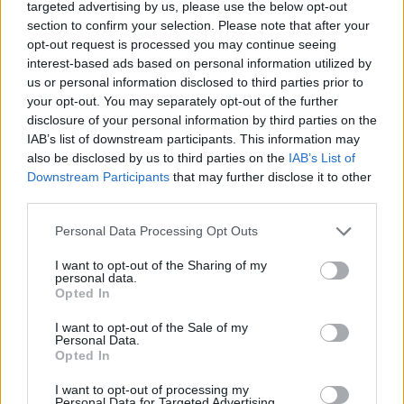
targeted advertising by us, please use the below opt-out
section to confirm your selection. Please note that after your
opt-out request is processed you may continue seeing
interest-based ads based on personal information utilized by
Αν τα χάσατε
us or personal information disclosed to third parties prior to
your opt-out. You may separately opt-out of the further
disclosure of your personal information by third parties on the
IAB’s list of downstream participants. This information may
also be disclosed by us to third parties on the
IAB’s List of
Downstream Participants
that may further disclose it to other
third parties.
Please note that this website/app uses one or more Google
Personal Data Processing Opt Outs
services and may gather and store information including but
not limited to your visit or usage behaviour. You may click to
I want to opt-out of the Sharing of my
Η απεγνωσμένη
Ζέστη και θυελλώδε
personal data.
grant or deny consent to Google and its third-party tags to
προσπάθεια του barman να
άνεμοι, με ριπές που 
Opted In
use your data for below specified purposes in below Google
σώσει τον 4χρονο που
φτάνουν τα 80 χλμ/ώρ
consent section.
πνίγηκε σε πισίνα στην
«Red Code» σε 6 περιο
I want to opt-out of the Sale of my
Personal Data.
Πάρο - Πώς έγινε η
για κίνδυνο πυρκαγι
Opted In
τραγωδία
I want to opt-out of processing my
Personal Data for Targeted Advertising.