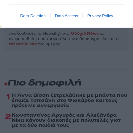
ΒΛΑΝΤΙΜΙΡ ΠΟΥΤΙΝ
ΚΙΝΑ
Data Deletion
Data Access
Privacy Policy
Share:
Ακολουθήστε το Νewsit.gr στο
Google News
και
ενημερωθείτε πρώτοι για όλη την ειδησεογραφία και τα
τελευταία νέα
της ημέρας
Πιο δημοφιλή
1
Η Άννα Βίσση ξετρελάθηκε με μπάντα που
έπαιζε Τσιτσάνη στο Φισκάρδο και τους
πρότεινε συνεργασία
2
Κωνσταντίνος Αργυρός και Αλεξάνδρα
Νίκα κάνουν διακοπές με πολυτελές γιοτ
με τα δύο παιδιά τους