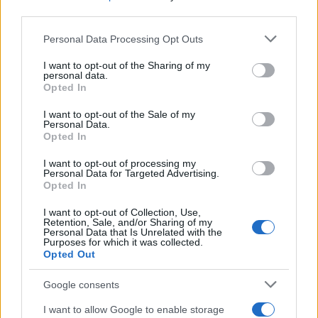
third parties.
Σχόλια
Please note that this website/app uses one or more Google
Personal Data Processing Opt Outs
services and may gather and store information including but
not limited to your visit or usage behaviour. You may click to
I want to opt-out of the Sharing of my
personal data.
grant or deny consent to Google and its third-party tags to
Opted In
use your data for below specified purposes in below Google
Σχολίασε εδώ
consent section.
I want to opt-out of the Sale of my
Personal Data.
Opted In
50 /50
I want to opt-out of processing my
Personal Data for Targeted Advertising.
Opted In
I want to opt-out of Collection, Use,
Retention, Sale, and/or Sharing of my
Personal Data that Is Unrelated with the
2000 /2000
Purposes for which it was collected.
Opted Out
Υποβολή σχολίου
Google consents
Όροι Χρήσης
. Το site προστατεύεται από reCAPTCHA, ισχύουν
Πολιτική Απορρήτου
&
Όροι Χρήσης
της Google.
I want to allow Google to enable storage