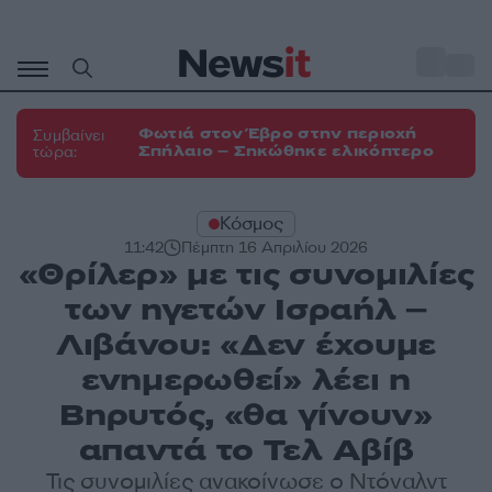
Μετάβαση
σε
o
33
περιεχόμενο
Φωτιά στον Έβρο στην περιοχή
Συμβαίνει
Σπήλαιο – Σηκώθηκε ελικόπτερο
τώρα:
Κόσμος
11:42
Πέμπτη 16 Απριλίου 2026
«Θρίλερ» με τις συνομιλίες
των ηγετών Ισραήλ –
Λιβάνου: «Δεν έχουμε
ενημερωθεί» λέει η
Βηρυτός, «θα γίνουν»
απαντά το Τελ Αβίβ
Τις συνομιλίες ανακοίνωσε ο Ντόναλντ