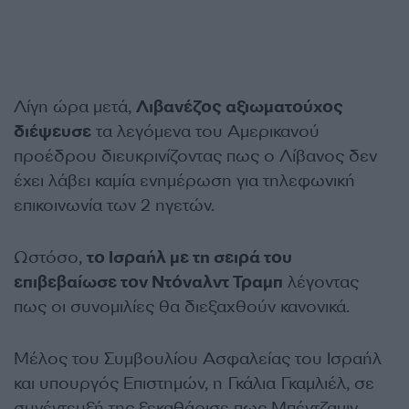
Λίγη ώρα μετά,
Λιβανέζος αξιωματούχος
διέψευσε
τα λεγόμενα του Αμερικανού
προέδρου διευκρινίζοντας πως ο Λίβανος δεν
έχει λάβει καμία ενημέρωση για τηλεφωνική
επικοινωνία των 2 ηγετών.
Ωστόσο,
το Ισραήλ με τη σειρά του
επιβεβαίωσε τον Ντόναλντ Τραμπ
λέγοντας
πως οι συνομιλίες θα διεξαχθούν κανονικά.
Μέλος του Συμβουλίου Ασφαλείας του Ισραήλ
και υπουργός Επιστημών, η Γκάλια Γκαμλιέλ, σε
συνέντευξή της ξεκαθάρισε πως Μπέντζαμιν