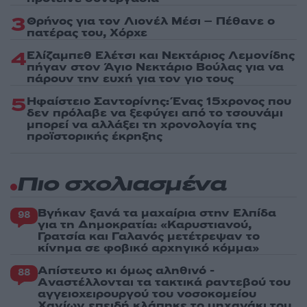
3
Θρήνος για τον Λιονέλ Μέσι – Πέθανε ο
πατέρας του, Χόρχε
4
Ελίζαμπεθ Ελέτσι και Νεκτάριος Λεμονίδης
πήγαν στον Άγιο Νεκτάριο Βούλας για να
πάρουν την ευχή για τον γιο τους
5
Ηφαίστειο Σαντορίνης: Ένας 15χρονος που
δεν πρόλαβε να ξεφύγει από το τσουνάμι
μπορεί να αλλάξει τη χρονολογία της
προϊστορικής έκρηξης
Πιο σχολιασμένα
Βγήκαν ξανά τα μαχαίρια στην Ελπίδα
98
για τη Δημοκρατία: «Καρυστιανού,
Γρατσία και Γαλανός μετέτρεψαν το
κίνημα σε φοβικό αρχηγικό κόμμα»
Απίστευτο κι όμως αληθινό -
88
Aναστέλλονται τα τακτικά ραντεβού του
αγγειοχειρουργού του νοσοκομείου
Χανίων επειδή κλάπηκε το μηχανάκι του