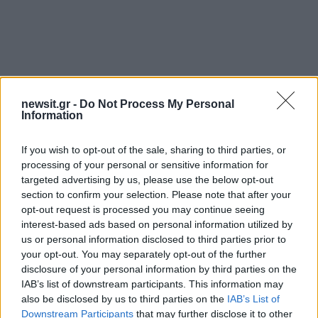
Αν τα χάσατε
newsit.gr -
Do Not Process My Personal
Information
If you wish to opt-out of the sale, sharing to third parties, or
processing of your personal or sensitive information for
targeted advertising by us, please use the below opt-out
section to confirm your selection. Please note that after your
opt-out request is processed you may continue seeing
interest-based ads based on personal information utilized by
us or personal information disclosed to third parties prior to
Σε πορτοκαλί συναγερμό
Μετέτρεψαν το
your opt-out. You may separately opt-out of the further
για φωτιές η χώρα και τη
Σαρακήνικο της Μήλου
disclosure of your personal information by third parties on the
Δευτέρα: Στα 9 μποφόρ οι
ελικοδρόμιο – «Πάρκα
IAB’s list of downstream participants. This information may
άνεμοι – Πάνω από 400
το ελικόπτερο τους γι
πυρκαγιές σε 10 ημέρες
κάνουν μπάνιο
also be disclosed by us to third parties on the
IAB’s List of
Downstream Participants
that may further disclose it to other