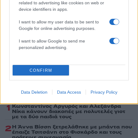
related to advertising like cookies on web or
Κόσμος
device identifiers in apps.
ΙΣΡΑΗΛ
ΛΙΒΑΝΟΣ
I want to allow my user data to be sent to
Share:
Google for online advertising purposes.
I want to allow Google to send me
Ακολουθήστε το Νewsit.gr στο
Google News
και
ενημερωθείτε πρώτοι για όλη την ειδησεογραφία και τα
personalized advertising.
τελευταία νέα
της ημέρας
CONFIRM
Πιο δημοφιλή
Data Deletion
Data Access
Privacy Policy
1
Κωνσταντίνος Αργυρός και Αλεξάνδρα
Νίκα κάνουν διακοπές με πολυτελές γιοτ
με τα δύο παιδιά τους
2
Η Άννα Βίσση ξετρελάθηκε με μπάντα που
έπαιζε Τσιτσάνη στο Φισκάρδο και τους
πρότεινε συνεργασία