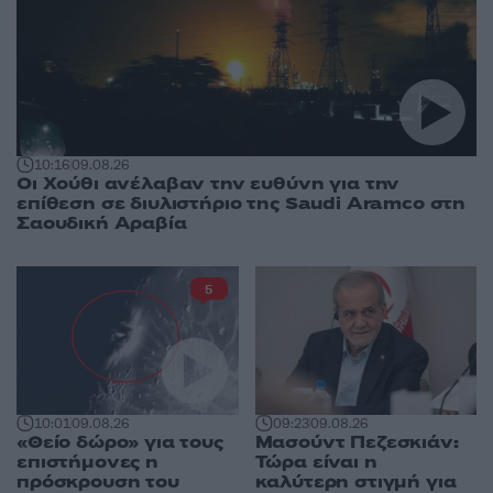
10:16
09.08.26
Οι Χούθι ανέλαβαν την ευθύνη για την
επίθεση σε διυλιστήριο της Saudi Aramco στη
Σαουδική Αραβία
5
10:01
09.08.26
09:23
09.08.26
«Θείο δώρο» για τους
Μασούντ Πεζεσκιάν:
επιστήμονες η
Τώρα είναι η
πρόσκρουση του
καλύτερη στιγμή για