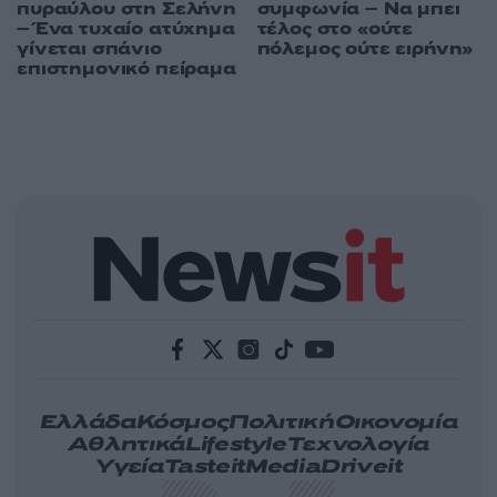
πυραύλου στη Σελήνη
συμφωνία – Να μπει
– Ένα τυχαίο ατύχημα
τέλος στο «ούτε
γίνεται σπάνιο
πόλεμος ούτε ειρήνη»
επιστημονικό πείραμα
Ελλάδα
Κόσμος
Πολιτική
Οικονομία
Αθλητικά
Lifestyle
Τεχνολογία
Υγεία
Tasteit
Media
Driveit