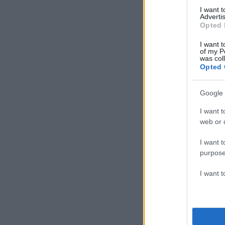
I want 
Advertis
Opted 
I want t
of my P
was col
Opted 
Google 
I want t
web or d
I want t
purpose
I want 
Ο ίδιος δήλωσε χα