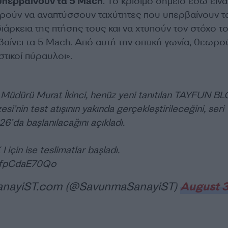
υπερβαίνουν τα 5 Mach
. Το κρίσιμο σημείο εδώ είναι
ορούν να αναπτύσσουν ταχύτητες που υπερβαίνουν τ
ιάρκεια της πτήσης τους και να χτυπούν τον στόχο τ
αίνει τα 5 Mach. Από αυτή την οπτική γωνία, θεωρο
στικοί πύραυλοι».
Müdürü Murat İkinci, henüz yeni tanıtılan TAYFUN B
si’nin test atışının yakında gerçekleştirileceğini, seri
6’da başlanılacağını açıkladı.
çin ise teslimatlar başladı.
m/fpCdaE70Qo
nayiST.com (@SavunmaSanayiST)
August 3