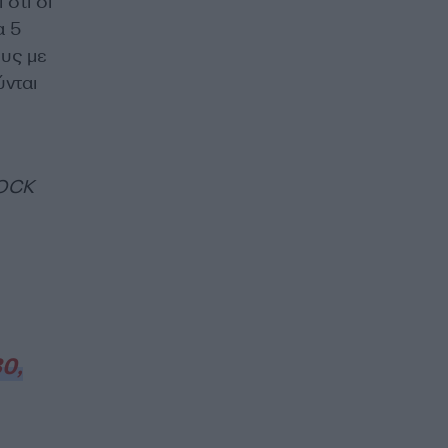
 ότι οι
α 5
ους με
ύνται
LOCK
0,