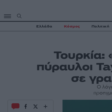
Μετάβαση
σε
περιεχόμενο
Ελλάδα
Κόσμος
Πολιτική
Τουρκία: 
πύραυλοι Ta
σε γρ
Ο λόγ
προηγμ