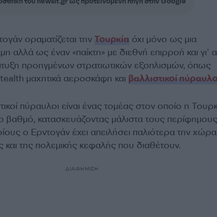
σθήκη του newsit.gr ως προτεινόμενη πηγή στην Google
τογάν οραματίζεται την
Τουρκία
όχι μόνο ως μια
η αλλά ως έναν «παίκτη» με διεθνή επιρροή και γι’ 
πτυξη προηγμένων στρατιωτικών εξοπλισμών, όπως
ealth μαχητικά αεροσκάφη και
βαλλιστικοί πύραυλο
στικοί πύραυλοι είναι ένας τομέας στον οποίο η Τουρκ
λο βαθμό, κατασκευάζοντας μάλιστα τους περίφημου
οίους ο Ερντογάν έχει απειλήσει παλιότερα την χώρα
 και της πολεμικής κεφαλής που διαθέτουν.
ΔΙΑΦΗΜΙΣΗ