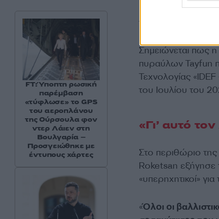
πυραύλους τύπου Ta
του 2025 και θα μπ
Σημειώνεται πως η
πυραύλων Tayfun π
Τεχνολογίας «IDEF
FT: Ύποπτη ρωσική
του Ιουλίου του 20
παρέμβαση
«τύφλωσε» το GPS
του αεροπλάνου
της Ούρσουλα φον
«Γι’ αυτό το
ντερ Λάιεν στη
Βουλγαρία –
Προσγειώθηκε με
Στο περιθώριο της
έντυπους χάρτες
Roketsan εξήγησε 
«υπερηχητικοί» για
«
Όλοι οι βαλλιστι