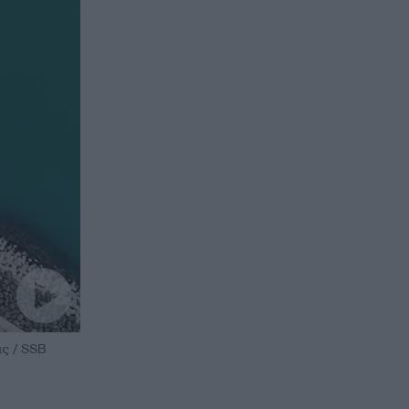
ς / SSB