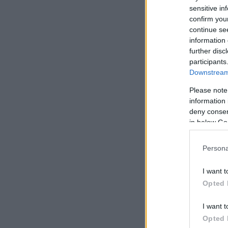
sensitive in
confirm you
Stratejik menzil,
continue se
information 
— ROKETSAN
further disc
participants
Downstream 
Please note
information 
deny consent
in below Go
Persona
I want t
Opted 
I want t
Opted 