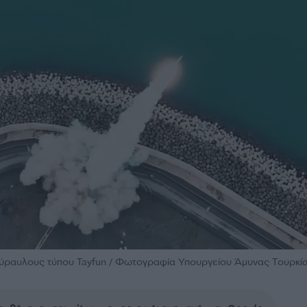
πύραυλους τύπου Tayfun / Φωτογραφία Υπουργείου Άμυνας Τουρκία