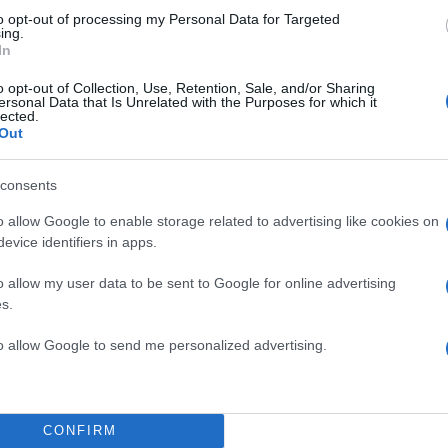
to opt-out of processing my Personal Data for Targeted
ing.
In
o opt-out of Collection, Use, Retention, Sale, and/or Sharing
ersonal Data that Is Unrelated with the Purposes for which it
lected.
Out
consents
o allow Google to enable storage related to advertising like cookies on
evice identifiers in apps.
o allow my user data to be sent to Google for online advertising
s.
to allow Google to send me personalized advertising.
CONFIRM
ρακτηριστικά πως «σε ό,τι αφορά τους βαλλιστικούς