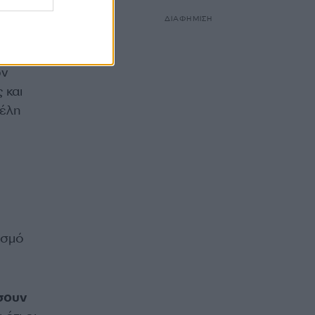
 εντός
ΔΙΑΦΗΜΙΣΗ
ών
 και
τέλη
ισμό
σουν