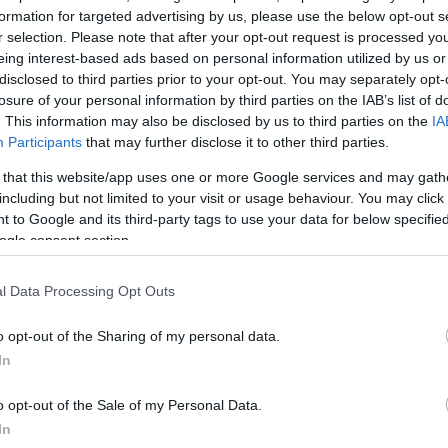
formation for targeted advertising by us, please use the below opt-out s
r selection. Please note that after your opt-out request is processed y
 üstün etki:
#TAYFUN
pic.twitter.com/GL9k2P0r4v
eing interest-based ads based on personal information utilized by us or
disclosed to third parties prior to your opt-out. You may separately opt-
 (@roketsan)
August 12, 2025
losure of your personal information by third parties on the IAB’s list of
. This information may also be disclosed by us to third parties on the
IA
Participants
that may further disclose it to other third parties.
 that this website/app uses one or more Google services and may gath
including but not limited to your visit or usage behaviour. You may click 
 to Google and its third-party tags to use your data for below specifi
ΔΙΑΦΗΜΙΣΗ
ogle consent section.
l Data Processing Opt Outs
o opt-out of the Sharing of my personal data.
In
o opt-out of the Sale of my Personal Data.
In