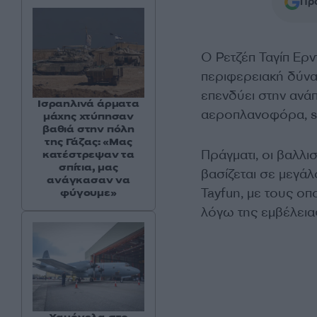
Προ
Ο Ρετζέπ Ταγίπ Ερν
περιφερειακή δύναμ
επενδύει στην ανά
Ισραηλινά άρματα
αεροπλανοφόρα, st
μάχης χτύπησαν
βαθιά στην πόλη
της Γάζας: «Μας
Πράγματι, οι βαλλι
κατέστρεψαν τα
σπίτια, μας
βασίζεται σε μεγά
ανάγκασαν να
Tayfun, με τους οπ
φύγουμε»
λόγω της εμβέλειας