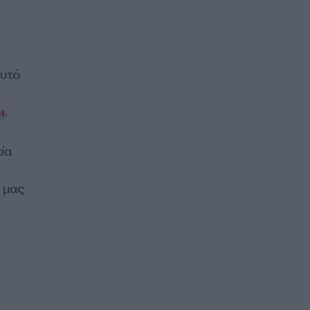
αυτό
ι
.
ία
ς
 μας