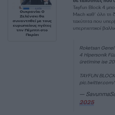
σε ταχύτητες που 
Tayfun Block 4 μπ
Ουκρανία: Ο
Mach καθ’ όλη τη δ
Ζελένσκι θα
ταχύτητα που υπερβ
συναντηθεί με τους
ευρωπαίους ηγέτες
υπερηχητικοί βαλλι
την Πέμπτη στο
Παρίσι
Roketsan Genel 
4 Hipersonik Füze
üretimine ise 202
TAYFUN BLOCK I i
pic.twitter.co
— SavunmaSa
2025