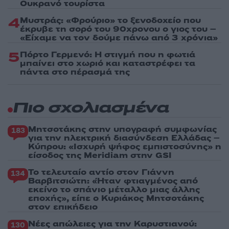
Ουκρανό τουρίστα
4
Μυστράς: «Φρούριο» το ξενοδοχείο που
έκρυβε τη σορό του 90χρονου ο γιος του –
«Είχαμε να τον δούμε πάνω από 3 χρόνια»
5
Πόρτο Γερμενό: Η στιγμή που η φωτιά
μπαίνει στο χωριό και καταστρέφει τα
πάντα στο πέρασμά της
Πιο σχολιασμένα
Μητσοτάκης στην υπογραφή συμφωνίας
183
για την ηλεκτρική διασύνδεση Ελλάδας –
Κύπρου: «Ισχυρή ψήφος εμπιστοσύνης» η
είσοδος της Meridiam στην GSI
Το τελευταίο αντίο στον Γιάννη
134
Βαρβιτσιώτη: «Ήταν φτιαγμένος από
εκείνο το σπάνιο μέταλλο μιας άλλης
εποχής», είπε ο Κυριάκος Μητσοτάκης
στον επικήδειο
Νέες απώλειες για την Καρυστιανού:
130