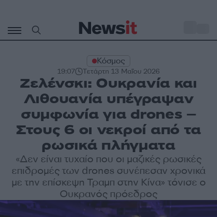
Μετάβαση
σε
o
30
περιεχόμενο
Κόσμος
19:07
Τετάρτη 13 Μαΐου 2026
Ζελένσκι: Ουκρανία και
Λιθουανία υπέγραψαν
συμφωνία για drones –
Στους 6 οι νεκροί από τα
ρωσικά πλήγματα
«Δεν είναι τυχαίο που οι μαζικές ρωσικές
επιδρομές των drones συνέπεσαν χρονικά
με την επίσκεψη Τραμπ στην Κίνα» τόνισε ο
Ουκρανός πρόεδρος