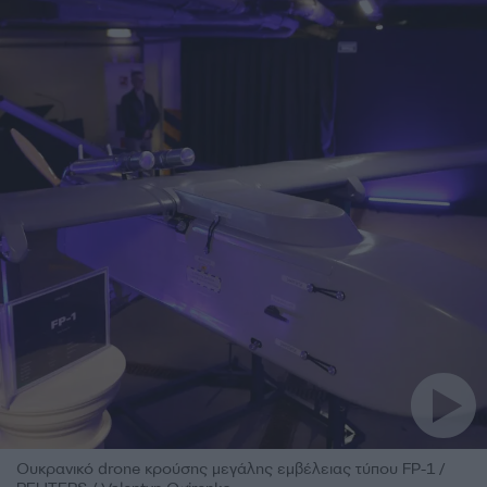
Ουκρανικό drone κρούσης μεγάλης εμβέλειας τύπου FP-1 /