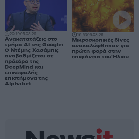
20:19
05.08.26
19:53
05.08.26
Ανακατατάξεις στο
Μικροσκοπικές δίνες
τμήμα AI της Google:
ανακαλύφθηκαν για
Ο Ντέμης Χασάμπις
πρώτη φορά στην
αναβαθμίζεται σε
επιφάνεια του Ήλιου
πρόεδρο της
DeepMind και
επικεφαλής
επιστήμονα της
Alphabet