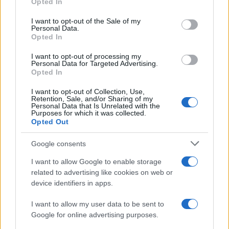
Opted In
use your data for below specified purposes in below Google
consent section.
I want to opt-out of the Sale of my
Σχολίασε εδώ
Personal Data.
Opted In
I want to opt-out of processing my
50 /50
Personal Data for Targeted Advertising.
Opted In
I want to opt-out of Collection, Use,
Retention, Sale, and/or Sharing of my
Personal Data that Is Unrelated with the
Purposes for which it was collected.
2000 /2000
Opted Out
Υποβολή σχολίου
Google consents
I want to allow Google to enable storage
Όροι Χρήσης
. Το site προστατεύεται από reCAPTCHA, ισχύουν
Πολιτική Απορρήτου
&
Όροι Χρήσης
της Google.
related to advertising like cookies on web or
device identifiers in apps.
Κόσμος
DRONES
ΒΟΛΟΝΤΙΜΙΡ ΖΕΛΕΝΣΚΙ
I want to allow my user data to be sent to
ΟΥΚΡΑΝΙΑ
Google for online advertising purposes.