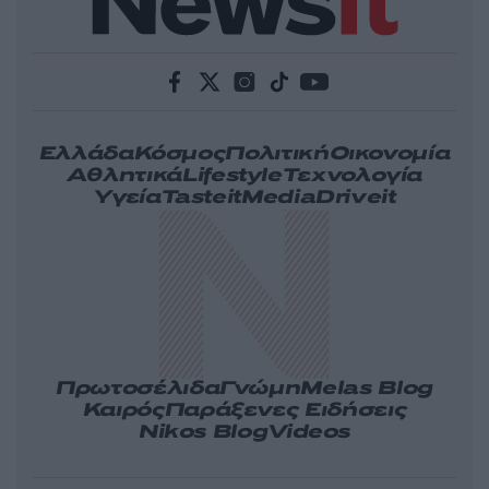
Ελλάδα
Κόσμος
Πολιτική
Οικονομία
Αθλητικά
Lifestyle
Τεχνολογία
Υγεία
Tasteit
Media
Driveit
Πρωτοσέλιδα
Γνώμη
Melas Blog
Καιρός
Παράξενες Ειδήσεις
Nikos Blog
Videos