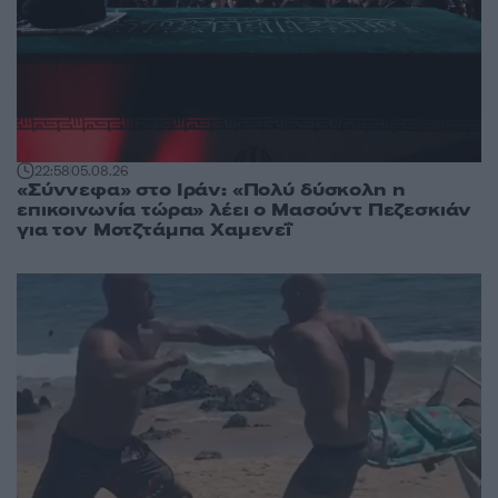
22:58
05.08.26
«Σύννεφα» στο Ιράν: «Πολύ δύσκολη η
επικοινωνία τώρα» λέει ο Μασούντ Πεζεσκιάν
για τον Μοτζτάμπα Χαμενεΐ