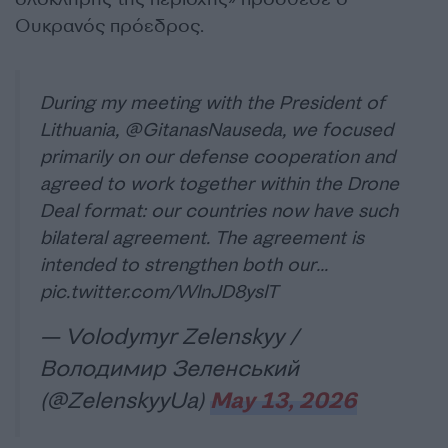
Ουκρανός πρόεδρος.
During my meeting with the President of
Lithuania,
@GitanasNauseda
, we focused
primarily on our defense cooperation and
agreed to work together within the Drone
Deal format: our countries now have such
bilateral agreement. The agreement is
intended to strengthen both our…
pic.twitter.com/WlnJD8yslT
— Volodymyr Zelenskyy /
Володимир Зеленський
(@ZelenskyyUa)
May 13, 2026