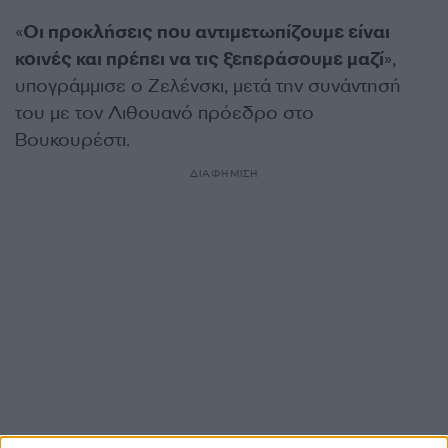
«
Οι προκλήσεις που αντιμετωπίζουμε είναι
κοινές και πρέπει να τις ξεπεράσουμε μαζί
»,
υπογράμμισε ο Ζελένσκι, μετά την συνάντησή
του με τον Λιθουανό πρόεδρο στο
Βουκουρέστι.
ΔΙΑΦΗΜΙΣΗ