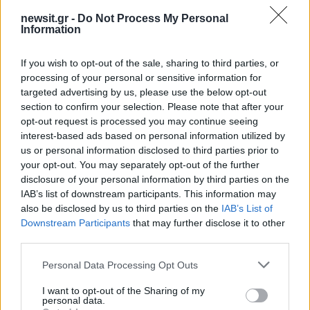
newsit.gr -
Do Not Process My Personal
Αν τα χάσατε
Information
If you wish to opt-out of the sale, sharing to third parties, or
processing of your personal or sensitive information for
targeted advertising by us, please use the below opt-out
section to confirm your selection. Please note that after your
opt-out request is processed you may continue seeing
interest-based ads based on personal information utilized by
us or personal information disclosed to third parties prior to
your opt-out. You may separately opt-out of the further
Από τη θεωρία στην πράξη:
Έφυγαν οι συνεργάτε
disclosure of your personal information by third parties on the
Πώς το Novibet Backend
μένει η Μαρία
IAB’s list of downstream participants. This information may
Academy εκπαιδεύει τη νέα
Καρυστιανού - Η επόμ
γενιά engineers
μέρα για την «Ελπίδα 
also be disclosed by us to third parties on the
IAB’s List of
Δημοκρατίας»
Downstream Participants
that may further disclose it to other
third parties.
Please note that this website/app uses one or more Google
Σχόλια
Personal Data Processing Opt Outs
services and may gather and store information including but
not limited to your visit or usage behaviour. You may click to
I want to opt-out of the Sharing of my
personal data.
grant or deny consent to Google and its third-party tags to