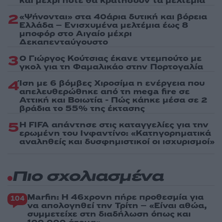
και μέχρι πότε θα κρατήσουν τα μελτέμια
2
«Ψήνονται» στα 40άρια δυτική και βόρεια
Ελλάδα – Ενισχυμένα μελτέμια έως 8
μποφόρ στο Αιγαίο μέχρι
Δεκαπενταύγουστο
3
Ο Γιώργος Κούτσιας έκανε ντεμπούτο με
γκολ για τη Φαμαλικάο στην Πορτογαλία
4
Ίση με 6 βόμβες Χιροσίμα η ενέργεια που
απελευθερώθηκε από τη mega fire σε
Αττική και Βοιωτία - Πώς κάηκε μέσα σε 2
βράδια το 55% της έκτασης
5
Η FIFA απάντησε στις καταγγελίες για την
ερωμένη του Ινφαντίνο: «Κατηγορηματικά
αναληθείς και δυσφημιστικοί οι ισχυρισμοί»
Πιο σχολιασμένα
Marfin: Η 46χρονη πήρε προθεσμία για
104
να απολογηθεί την Τρίτη – «Είναι αθώα,
συμμετείχε στη διαδήλωση όπως και