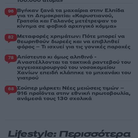
100.000 άτομα»
Βγήκαν ξανά τα μαχαίρια στην Ελπίδα
96
για τη Δημοκρατία: «Καρυστιανού,
Γρατσία και Γαλανός μετέτρεψαν το
κίνημα σε φοβικό αρχηγικό κόμμα»
Μεταφορές χρημάτων: Πότε μπορεί να
82
θεωρηθούν δωρεές και να επιβληθεί
φόρος – Τι ισχυεί για τις γονικές παροχές
Απίστευτο κι όμως αληθινό -
78
Aναστέλλονται τα τακτικά ραντεβού του
αγγειοχειρουργού του νοσοκομείου
Χανίων επειδή κλάπηκε το μηχανάκι του
γιατρού
Σούπερ μάρκετ: Νέες μειώσεις τιμών –
68
916 προϊόντα στην εθνική πρωτοβουλία,
ανάμεσά τους 130 σχολικά
Lifestyle: Περισσότερα