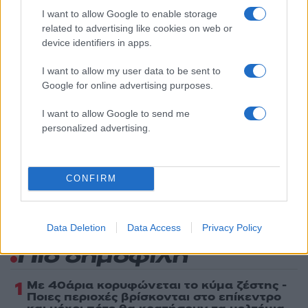
I want to allow Google to enable storage
related to advertising like cookies on web or
Όροι Χρήσης
. Το site προστατεύεται από reCAPTCHA, ισχύουν
Πολιτική Απορρήτου
&
Όροι Χρήσης
της Google.
device identifiers in apps.
Lifestyle
I want to allow my user data to be sent to
ΔΗΜΗΤΡΗΣ ΟΥΓΓΑΡΕΖΟΣ
Google for online advertising purposes.
Share:
I want to allow Google to send me
personalized advertising.
Ακολουθήστε το Νewsit.gr στο
Google News
και
ενημερωθείτε πρώτοι για όλη την ειδησεογραφία και τα
τελευταία νέα
της ημέρας
CONFIRM
Data Deletion
Data Access
Privacy Policy
Πιο δημοφιλή
1
Με 40άρια κορυφώνεται το κύμα ζέστης -
Ποιες περιοχές βρίσκονται στο επίκεντρο