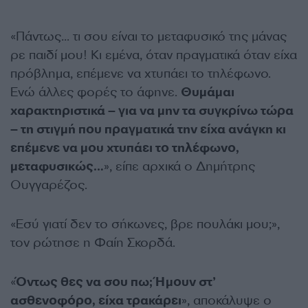
«Πάντως… τι σου είναι το μεταφυσικό της μάνας
ρε παιδί μου! Κι εμένα, όταν πραγματικά όταν είχα
πρόβλημα, επέμενε να χτυπάει το τηλέφωνο.
Ενώ άλλες φορές το άφηνε.
Θυμάμαι
χαρακτηριστικά – για να μην τα συγκρίνω τώρα
– τη στιγμή που πραγματικά την είχα ανάγκη κι
επέμενε να μου χτυπάει το τηλέφωνο,
μεταφυσικώς…
», είπε αρχικά ο Δημήτρης
Ουγγαρέζος.
«Εσύ γιατί δεν το σήκωνες, βρε πουλάκι μου;»,
τον ρώτησε η Φαίη Σκορδά.
«
Όντως θες να σου πω; Ήμουν στ’
ασθενοφόρο, είχα τρακάρει
», αποκάλυψε ο