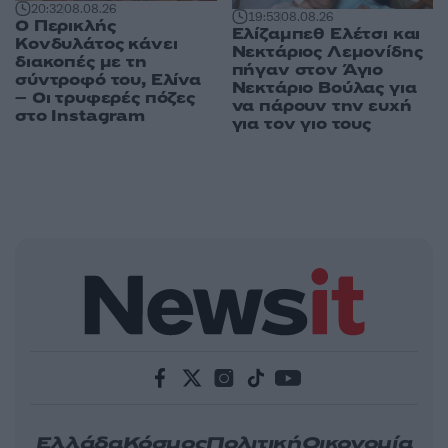
20:32
08.08.26
19:53
08.08.26
Ο Περικλής
Ελίζαμπεθ Ελέτσι και
Κονδυλάτος κάνει
Νεκτάριος Λεμονίδης
διακοπές με τη
πήγαν στον Άγιο
σύντροφό του, Ελίνα
Νεκτάριο Βούλας για
– Οι τρυφερές πόζες
να πάρουν την ευχή
στο Instagram
για τον γιο τους
Ελλάδα
Κόσμος
Πολιτική
Οικονομία