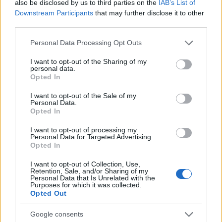
also be disclosed by us to third parties on the
IAB’s List of
με το revenge porn
ποδόσφαιρο υπήρχα
κάποιες εντάσεις μέσα
Downstream Participants
that may further disclose it to other
σπίτι
third parties.
Please note that this website/app uses one or more Google
Personal Data Processing Opt Outs
services and may gather and store information including but
Σχόλια
not limited to your visit or usage behaviour. You may click to
I want to opt-out of the Sharing of my
personal data.
grant or deny consent to Google and its third-party tags to
Opted In
use your data for below specified purposes in below Google
consent section.
I want to opt-out of the Sale of my
Personal Data.
Σχολίασε εδώ
Opted In
I want to opt-out of processing my
Personal Data for Targeted Advertising.
50 /50
Opted In
I want to opt-out of Collection, Use,
Retention, Sale, and/or Sharing of my
Personal Data that Is Unrelated with the
Purposes for which it was collected.
Opted Out
2000 /2000
Google consents
Υποβολή σχολίου