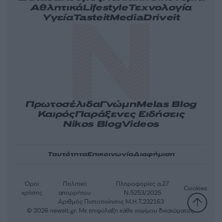
Αθλητικά
Lifestyle
Τεχνολογία
Υγεία
Tasteit
Media
Driveit
Πρωτοσέλιδα
Γνώμη
Melas Blog
Καιρός
Παράξενες Ειδήσεις
Nikos Blog
Videos
Ταυτότητα
Επικοινωνία
Διαφήμιση
Όροι
Πολιτική
Πληροφορίες α.27
Cookies
χρήσης
απορρήτου
Ν.5253/2025
Αριθμός Πιστοποίησης Μ.Η.Τ.232163
© 2026 newsit.gr. Με επιφύλαξη κάθε νομίμου δικαιώματος.