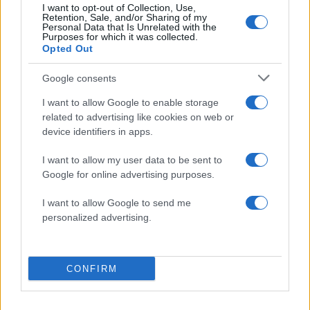
I want to opt-out of Collection, Use,
Αν τα χάσατε
Retention, Sale, and/or Sharing of my
Personal Data that Is Unrelated with the
Purposes for which it was collected.
Opted Out
Google consents
I want to allow Google to enable storage
related to advertising like cookies on web or
device identifiers in apps.
I want to allow my user data to be sent to
«Αφιέρωσε τη ζωή της στο
Αργολίδα: Προφυλακισ
να βοηθά ανθρώπους που
οι δύο κατηγορούμενοι
Google for online advertising purposes.
είχαν ανάγκη» - Η πρώτη
τη δολοφονία του
δήλωση της οικογένειας
58χρονου ψυχολόγ
I want to allow Google to send me
της 38χρονης Λίζα που
personalized advertising.
βρέθηκε νεκρή στην
Κυψέλη
CONFIRM
Σχόλια