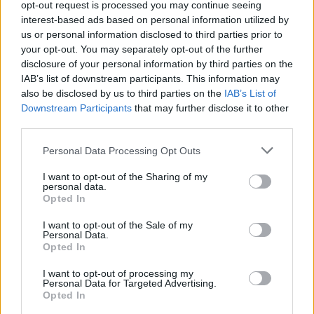
opt-out request is processed you may continue seeing
χρειάζεται απλά με τον δικό της μοναδικό τρόπο
interest-based ads based on personal information utilized by
να συνεχίσει να υπάρχει παρά τις αντιξοότητες
us or personal information disclosed to third parties prior to
και τις δυσκολίες της καθημερινότητας»,
your opt-out. You may separately opt-out of the further
disclosure of your personal information by third parties on the
ανέφερε η Εριέττα Κούρκουλου Λάτση στην
IAB’s list of downstream participants. This information may
ανάρτησή της.
also be disclosed by us to third parties on the
IAB’s List of
Downstream Participants
that may further disclose it to other
ΔΙΑΦΗΜΙΣΗ
third parties.
Please note that this website/app uses one or more Google
Personal Data Processing Opt Outs
services and may gather and store information including but
not limited to your visit or usage behaviour. You may click to
I want to opt-out of the Sharing of my
personal data.
grant or deny consent to Google and its third-party tags to
Opted In
use your data for below specified purposes in below Google
consent section.
I want to opt-out of the Sale of my
Personal Data.
Opted In
I want to opt-out of processing my
Personal Data for Targeted Advertising.
Opted In