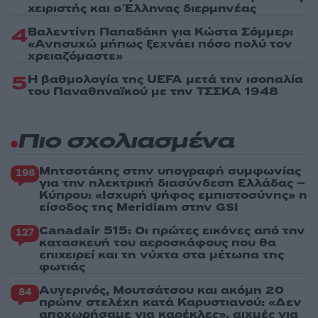
χειριστής και ο Έλληνας διερμηνέας
4
Βαλεντίνη Παπαδάκη για Κώστα Σόμμερ:
«Ανησυχώ μήπως ξεχνάει πόσο πολύ τον
χρειαζόμαστε»
5
Η βαθμολογία της UEFA μετά την ισοπαλία
του Παναθηναϊκού με την ΤΣΣΚΑ 1948
Πιο σχολιασμένα
Μητσοτάκης στην υπογραφή συμφωνίας
198
για την ηλεκτρική διασύνδεση Ελλάδας –
Κύπρου: «Ισχυρή ψήφος εμπιστοσύνης» η
είσοδος της Meridiam στην GSI
Canadair 515: Οι πρώτες εικόνες από την
127
κατασκευή του αεροσκάφους που θα
επιχειρεί και τη νύχτα στα μέτωπα της
φωτιάς
Αυγερινός, Μουτσάτσου και ακόμη 20
84
πρώην στελέχη κατά Καρυστιανού: «Δεν
αποχωρήσαμε για καρέκλες», αιχμές για