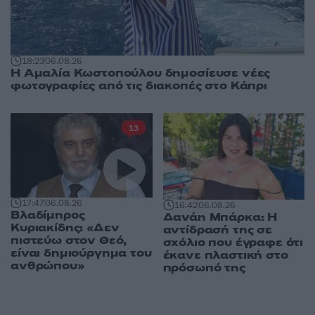
18:23
06.08.26
Η Αμαλία Κωστοπούλου δημοσίευσε νέες
φωτογραφίες από τις διακοπές στο Κάπρι
13
17:47
06.08.26
16:42
06.08.26
Βλαδίμηρος
Δανάη Μπάρκα: Η
Κυριακίδης: «Δεν
αντίδρασή της σε
πιστεύω στον Θεό,
σχόλιο που έγραφε ότι
είναι δημιούργημα του
έκανε πλαστική στο
ανθρώπου»
πρόσωπό της