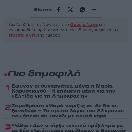
Share:
Ακολουθήστε το Νewsit.gr στο
Google News
και
ενημερωθείτε πρώτοι για όλη την ειδησεογραφία και τα
τελευταία νέα
της ημέρας
Πιο δημοφιλή
1
Έφυγαν οι συνεργάτες, μένει η Μαρία
Καρυστιανού - Η επόμενη μέρα για την
«Ελπίδα για τη Δημοκρατία»
2
Σαμοθράκη: «Μαμά νόμιζες ότι δε θα σε
ξαναδώ;» – Τα πρώτα λόγια του 22χρονου
που έπεσε σε κανάλι με καυτό νερό
3
Ψάθα: «Δεν υπήρξε τεχνικό πρόβλημα με
τα δύο ελικόπτερα» κατέθεσαν ο Βρετανός