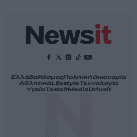
Ελλάδα
Κόσμος
Πολιτική
Οικονομία
Αθλητικά
Lifestyle
Τεχνολογία
Υγεία
Tasteit
Media
Driveit