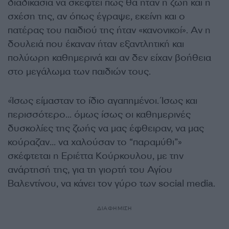
διαδικασία να σκεφτεί πώς θα ήταν η ζωή και η
σχέση της, αν όπως έγραψε, εκείνη και ο
πατέρας του παιδιού της ήταν «κανονικοί». Αν η
δουλειά που έκαναν ήταν εξαντλητική και
πολύωρη καθημερινά και αν δεν είχαν βοήθεια
στο μεγάλωμα των παιδιών τους.
«Ίσως είμασταν το ίδιο αγαπημένοι. Ίσως και
περισσότερο… όμως ίσως οι καθημερινές
δυσκολίες της ζωής να μας έφθειραν, να μας
κούραζαν… να χαλούσαν το “παραμύθι”»
σκέφτεται η Εριέττα Κούρκουλου, με την
ανάρτησή της, για τη γιορτή του Αγίου
Βαλεντίνου, να κάνει τον γύρο των social media.
ΔΙΑΦΗΜΙΣΗ