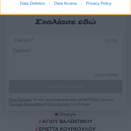
Data Deletion
Data Access
Privacy Policy
Σχολίασε εδώ
50 /50
2000 /2000
Υποβολή σχολίου
Όροι Χρήσης
. Το site προστατεύεται από reCAPTCHA, ισχύουν
Πολιτική Απορρήτου
&
Όροι Χρήσης
της Google.
Lifestyle
ΑΓΙΟΥ ΒΑΛΕΝΤΙΝΟΥ
ΕΡΙΕΤΤΑ ΚΟΥΡΚΟΥΛΟΥ