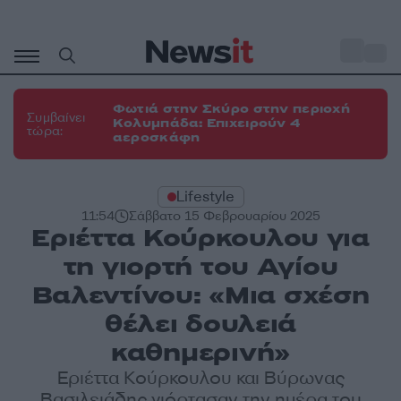
Μετάβαση
σε
o
31
περιεχόμενο
Φωτιά στην Σκύρο στην περιοχή
Συμβαίνει
Κολυμπάδα: Επιχειρούν 4
τώρα:
αεροσκάφη
Lifestyle
11:54
Σάββατο 15 Φεβρουαρίου 2025
Εριέττα Κούρκουλου για
τη γιορτή του Αγίου
Βαλεντίνου: «Μια σχέση
θέλει δουλειά
καθημερινή»
Εριέττα Κούρκουλου και Βύρωνας
Βασιλειάδης γιόρτασαν την ημέρα του