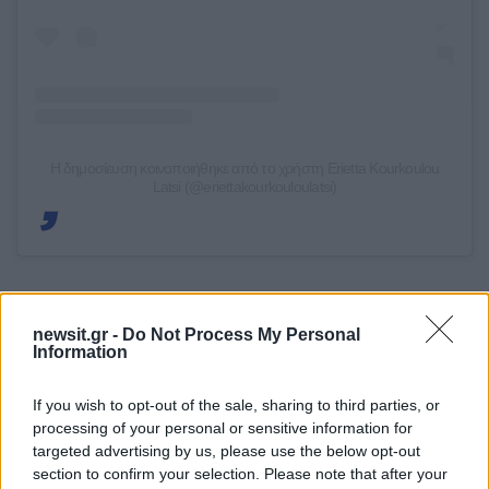
Η δημοσίευση κοινοποιήθηκε από το χρήστη Erietta Kourkoulou
Latsi (@eriettakourkouloulatsi)
Όσοι λοιπόν είδατε αυτό το βιντεάκι λίγων μόλις
δευτερολέπτων πείτε ένα μπράβο στον εαυτό
newsit.gr -
Do Not Process My Personal
Information
σας και τον/την σύντροφό σας, ακόμα και αν το
μόνο που καταφέρνετε είναι να ψιθυρίσετε ένα
If you wish to opt-out of the sale, sharing to third parties, or
γρήγορο σ’ αγαπώ πριν παραδοθείτε κατάκοποι
processing of your personal or sensitive information for
στο κρεβάτι! Η αγάπη δεν χρειάζεται να θυμίζει
targeted advertising by us, please use the below opt-out
section to confirm your selection. Please note that after your
ρομαντική κωμωδία για να είναι αληθινή,