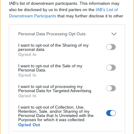
IAB’s list of downstream participants. This information may
also be disclosed by us to third parties on the
IAB’s List of
Downstream Participants
that may further disclose it to other
third parties.
Please note that this website/app uses one or more Google
Personal Data Processing Opt Outs
services and may gather and store information including but
not limited to your visit or usage behaviour. You may click to
I want to opt-out of the Sharing of my
personal data.
grant or deny consent to Google and its third-party tags to
Opted In
use your data for below specified purposes in below Google
consent section.
I want to opt-out of the Sale of my
Personal Data.
Opted In
10:33
15.02.25
Δέσποινα Βανδή και Βασίλης Μπισμπίκης σε
I want to opt-out of processing my
μια τρυφερή φωτογραφία με ευχές ανήμερα
Personal Data for Targeted Advertising.
του Αγίου Βαλεντίνου
Opted In
I want to opt-out of Collection, Use,
Retention, Sale, and/or Sharing of my
Personal Data that Is Unrelated with the
Purposes for which it was collected.
Opted Out