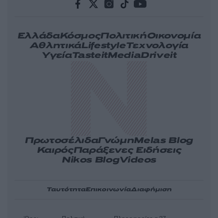
Ελλάδα
Κόσμος
Πολιτική
Οικονομία
Αθλητικά
Lifestyle
Τεχνολογία
Υγεία
Tasteit
Media
Driveit
Πρωτοσέλιδα
Γνώμη
Melas Blog
Καιρός
Παράξενες Ειδήσεις
Nikos Blog
Videos
Ταυτότητα
Επικοινωνία
Διαφήμιση