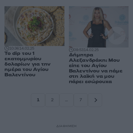
10:36
14.02.25
09:53
14.02.25
To dip του 1
Δήμητρα
εκατομμυρίου
Αλεξανδράκη: Μου
δολαρίων για την
είπε του Αγίου
ημέρα του Αγίου
Βαλεντίνου να πάμε
Βαλεντίνου
στη λαϊκή να μου
πάρει εσώρουχα
1
2
…
7
Σελίδα
Σελίδα
Σελίδα
ΔΙΑΦΗΜΙΣΗ