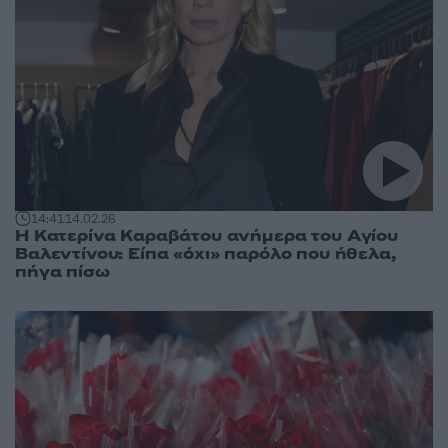
14:41
14.02.26
Η Κατερίνα Καραβάτου ανήμερα του Αγίου
Βαλεντίνου: Είπα «όχι» παρόλο που ήθελα,
πήγα πίσω