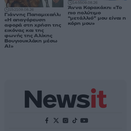
14:55
09.08.26
Άννα Κορακάκη: «Το
15:21
09.08.26
πιο πολύτιμο
Γιάννης Παπαμιχαήλ:
“μετάλλιό” μου είναι η
«Η απαγόρευση
κόρη μου»
αφορά στη χρήση της
εικόνας και της
φωνής της Αλίκης
Βουγιουκλάκη μέσω
AI»