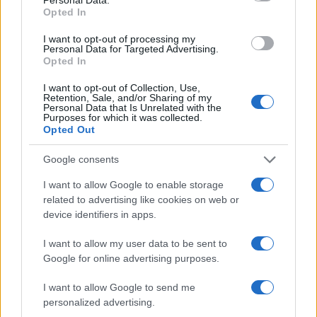
πήγαν στον Άγιο Νεκτάριο Βούλας για να
Opted In
πάρουν την ευχή για τον γιο τους
I want to opt-out of processing my
3
Ηφαίστειο Σαντορίνης: Ένας 15χρονος που
Personal Data for Targeted Advertising.
δεν πρόλαβε να ξεφύγει από το τσουνάμι
Opted In
μπορεί να αλλάξει τη χρονολογία της
προϊστορικής έκρηξης
I want to opt-out of Collection, Use,
Retention, Sale, and/or Sharing of my
4
Παρκαδόρος στο Ελαφονήσι συνελήφθη
Personal Data that Is Unrelated with the
για έβδομη φορά - Τον «τσάκωσαν»
Purposes for which it was collected.
αστυνομικοί που προσποιήθηκαν τους
Opted Out
τουρίστες
5
Google consents
Στην Κρήτη ο Κυριάκος Μητσοτάκης,
συνεχίζει τις ολιγοήμερες διακοπές του –
Πού βρέθηκε το Σάββατο
I want to allow Google to enable storage
related to advertising like cookies on web or
device identifiers in apps.
Πιο σχολιασμένα
I want to allow my user data to be sent to
Google for online advertising purposes.
Βγήκαν ξανά τα μαχαίρια στην Ελπίδα
102
για τη Δημοκρατία: «Καρυστιανού,
I want to allow Google to send me
Γρατσία και Γαλανός μετέτρεψαν το
κίνημα σε φοβικό αρχηγικό κόμμα»
personalized advertising.