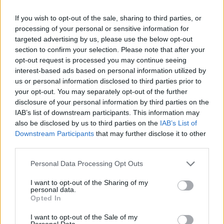
Όροι Χρήσης
. Το site προστατεύεται από reCAPTCHA, ισχύουν
Πολιτική Απορρήτου
&
Όροι Χρήσης
της Google.
If you wish to opt-out of the sale, sharing to third parties, or
Lifestyle
processing of your personal or sensitive information for
ΓΙΩΡΓΙΟΣ ΘΕΟΔΟΣΙΑΔΗΣ
ΣΚΗΝΟΘΕΤΗΣ
targeted advertising by us, please use the below opt-out
section to confirm your selection. Please note that after your
Share:
opt-out request is processed you may continue seeing
interest-based ads based on personal information utilized by
us or personal information disclosed to third parties prior to
Ακολουθήστε το Νewsit.gr στο
Google News
και
your opt-out. You may separately opt-out of the further
ενημερωθείτε πρώτοι για όλη την ειδησεογραφία και τα
τελευταία νέα
της ημέρας
disclosure of your personal information by third parties on the
IAB’s list of downstream participants. This information may
also be disclosed by us to third parties on the
IAB’s List of
Downstream Participants
that may further disclose it to other
third parties.
Please note that this website/app uses one or more Google
Πιο δημοφιλή
Personal Data Processing Opt Outs
services and may gather and store information including but
not limited to your visit or usage behaviour. You may click to
I want to opt-out of the Sharing of my
1
Κωνσταντίνος Αργυρός και Αλεξάνδρα
personal data.
grant or deny consent to Google and its third-party tags to
Νίκα κάνουν διακοπές με πολυτελές γιοτ
Opted In
με τα δύο παιδιά τους
use your data for below specified purposes in below Google
consent section.
I want to opt-out of the Sale of my
2
Ελίζαμπεθ Ελέτσι και Νεκτάριος Λεμονίδης
Personal Data.