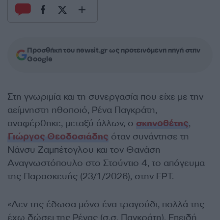
Προσθήκη του newsit.gr ως προτεινόμενη πηγή στην
Google
Στη γνωριμία και τη συνεργασία που είχε με την
αείμνηστη ηθοποιό, Ρένα Παγκράτη,
αναφέρθηκε, μεταξύ άλλων, ο
σκηνοθέτης
,
Γιώργος Θεοδοσιάδης
όταν συνάντησε τη
Νάνσυ Ζαμπέτογλου και τον Θανάση
Αναγνωστόπουλο στο Στούντιο 4, το απόγευμα
της Παρασκευής (23/1/2026), στην ΕΡΤ.
«Δεν της έδωσα μόνο ένα τραγούδι, πολλά της
έχω δώσει της Ρένας (σ.σ. Παγκράτη). Επειδή