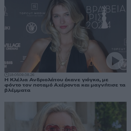
18:05
09.08.26
Η Κλέλια Ανδριολάτου έκανε γιόγκα, με
φόντο τον ποταμό Αχέροντα και μαγνήτισε τα
βλέμματα