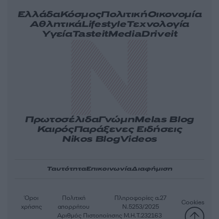
Ελλάδα
Κόσμος
Πολιτική
Οικονομία
Αθλητικά
Lifestyle
Τεχνολογία
Υγεία
Tasteit
Media
Driveit
Πρωτοσέλιδα
Γνώμη
Melas Blog
Καιρός
Παράξενες Ειδήσεις
Nikos Blog
Videos
Ταυτότητα
Επικοινωνία
Διαφήμιση
Όροι
Πολιτική
Πληροφορίες α.27
Cookies
χρήσης
απορρήτου
Ν.5253/2025
Αριθμός Πιστοποίησης Μ.Η.Τ.232163