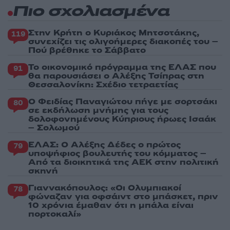
Πιο σχολιασμένα
Στην Κρήτη ο Κυριάκος Μητσοτάκης,
119
συνεχίζει τις ολιγοήμερες διακοπές του –
Πού βρέθηκε το Σάββατο
Το οικονομικό πρόγραμμα της ΕΛΑΣ που
91
θα παρουσιάσει ο Αλέξης Τσίπρας στη
Θεσσαλονίκη: Σχέδιο τετραετίας
Ο Φειδίας Παναγιώτου πήγε με σορτσάκι
80
σε εκδήλωση μνήμης για τους
δολοφονημένους Κύπριους ήρωες Ισαάκ
– Σολωμού
ΕΛΑΣ: Ο Αλέξης Δέδες ο πρώτος
79
υποψήφιος βουλευτής του κόμματος –
Από τα διοικητικά της ΑΕΚ στην πολιτική
σκηνή
Γιαννακόπουλος: «Οι Ολυμπιακοί
78
φώναζαν για οφσάιντ στο μπάσκετ, πριν
10 χρόνια έμαθαν ότι η μπάλα είναι
πορτοκαλί»