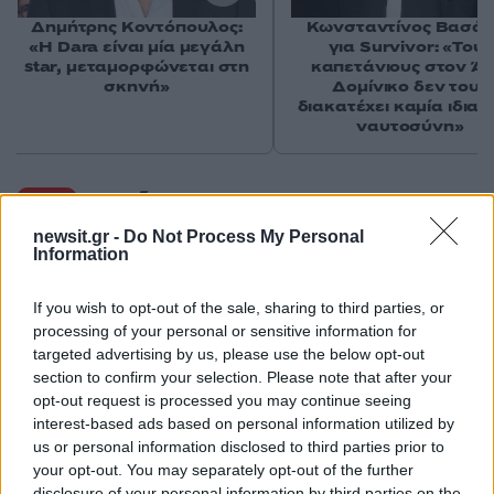
Δημήτρης Κοντόπουλος:
Κωνσταντίνος Βασάλ
«Η Dara είναι μία μεγάλη
για Survivor: «Τους
star, μεταμορφώνεται στη
καπετάνιους στον Άγ
σκηνή»
Δομίνικο δεν τους
διακατέχει καμία ιδιαί
ναυτοσύνη»
Σχόλια
newsit.gr -
Do Not Process My Personal
Information
If you wish to opt-out of the sale, sharing to third parties, or
Σχολίασε εδώ
processing of your personal or sensitive information for
targeted advertising by us, please use the below opt-out
section to confirm your selection. Please note that after your
50 /50
opt-out request is processed you may continue seeing
interest-based ads based on personal information utilized by
us or personal information disclosed to third parties prior to
your opt-out. You may separately opt-out of the further
disclosure of your personal information by third parties on the