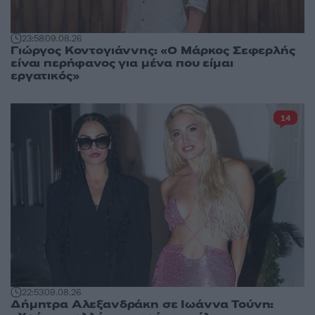
23:58
09.08.26
Γιώργος Κοντογιάννης: «Ο Μάρκος Σεφερλής
είναι περήφανος για μένα που είμαι
εργατικός»
14
22:53
09.08.26
Δήμητρα Αλεξανδράκη σε Ιωάννα Τούνη: