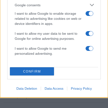
Πιο δημοφιλή
Google consents
I want to allow Google to enable storage
1
Πάρος: «Αν ήταν κάποιος πάνω από την
related to advertising like cookies on web or
πισίνα, δε θα είχα θρηνήσει το παιδί μου» –
Η σπαρακτική περιγραφή του πατέρα και
device identifiers in apps.
τα κενά στους ισχυρισμούς του ιδιοκτήτη
του beach bar
I want to allow my user data to be sent to
2
Google for online advertising purposes.
Μετέτρεψαν το Σαρακήνικο της Μήλου σε
ελικοδρόμιο – «Πάρκαραν» το ελικόπτερο
τους για να κάνουν μπάνιο
I want to allow Google to send me
personalized advertising.
3
Μπρίτνεϊ Σπίαρς: Έκανε αποτυχημένο
μπότοξ και ανέβασε στο Instagram την
εμπειρία της
4
Γιάννης Παπαμιχαήλ: «Η απαγόρευση
CONFIRM
αφορά στη χρήση της εικόνας και της
φωνής της Αλίκης Βουγιουκλάκη μέσω AI»
5
Ο δημοσιογράφος Βασίλης Τσεκούρας
Data Deletion
Data Access
Privacy Policy
ανακοίνωσε ότι παντρεύεται τη σύντροφό
του, Γωγώ Μπαλή