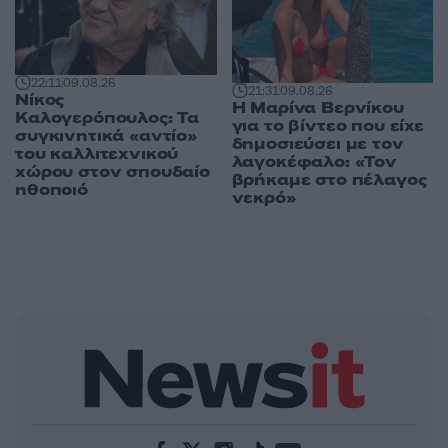
22:11
09.08.26
21:31
09.08.26
Νίκος
Η Μαρίνα Βερνίκου
Καλογερόπουλος: Τα
για το βίντεο που είχε
συγκινητικά «αντίο»
δημοσιεύσει με τον
του καλλιτεχνικού
λαγοκέφαλο: «Τον
χώρου στον σπουδαίο
βρήκαμε στο πέλαγος
ηθοποιό
νεκρό»