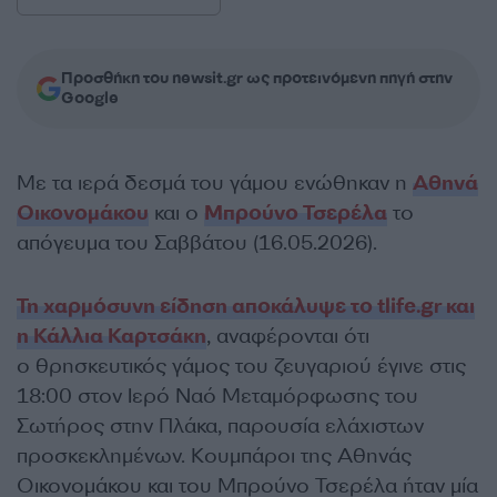
Προσθήκη του newsit.gr ως προτεινόμενη πηγή στην
Google
Με τα ιερά δεσμά του γάμου ενώθηκαν η
Αθηνά
Οικονομάκου
και ο
Μπρούνο Τσερέλα
το
απόγευμα του Σαββάτου (16.05.2026).
Τη χαρμόσυνη είδηση αποκάλυψε το tlife.gr και
η Κάλλια Καρτσάκη
, αναφέρονται ότι
ο θρησκευτικός γάμος του ζευγαριού έγινε στις
18:00 στον Ιερό Ναό Μεταμόρφωσης του
Σωτήρος στην Πλάκα, παρουσία ελάχιστων
προσκεκλημένων. Κουμπάροι της Αθηνάς
Οικονομάκου και του Μπρούνο Τσερέλα ήταν μία