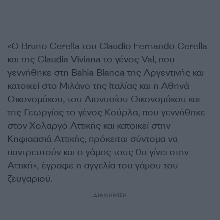
«Ο Bruno Cerella του Claudio Fernando Cerella
και της Claudia Viviana το γένος Val, που
γεννήθηκε στη Bahia Blanca της Αργεντινής και
κατοικεί στο Μιλάνο της Ιταλίας και η Αθηνά
Οικονομάκου, του Διονυσίου Οικονομάκου και
της Γεωργίας το γένος Κούρλα, που γεννήθηκε
στον Χολαργό Αττικής και κατοικεί στην
Κηφιαασιά Αττικής, πρόκειται σύντομα να
παντρευτούν και ο γάμος τους θα γίνει στην
Αττική», έγραφε η αγγελία του γάμου του
ζευγαριού.
ΔΙΑΦΗΜΙΣΗ