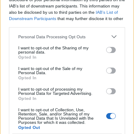
IAB’s list of downstream participants. This information may
2000 /2000
also be disclosed by us to third parties on the
IAB’s List of
Downstream Participants
that may further disclose it to other
Υποβολή σχολίου
third parties.
Όροι Χρήσης
. Το site προστατεύεται από reCAPTCHA, ισχύουν
Please note that this website/app uses one or more Google
Personal Data Processing Opt Outs
Πολιτική Απορρήτου
&
Όροι Χρήσης
της Google.
services and may gather and store information including but
Lifestyle
not limited to your visit or usage behaviour. You may click to
I want to opt-out of the Sharing of my
personal data.
grant or deny consent to Google and its third-party tags to
ΑΘΗΝΑ ΟΙΚΟΝΟΜΑΚΟΥ
Opted In
use your data for below specified purposes in below Google
ΜΠΡΟΥΝΟ ΤΣΕΡΕΛΑ
consent section.
I want to opt-out of the Sale of my
Personal Data.
Share:
Opted In
I want to opt-out of processing my
Ακολουθήστε το Νewsit.gr στο
Google News
και
Personal Data for Targeted Advertising.
ενημερωθείτε πρώτοι για όλη την ειδησεογραφία και τα
Opted In
τελευταία νέα
της ημέρας
I want to opt-out of Collection, Use,
Retention, Sale, and/or Sharing of my
Personal Data that Is Unrelated with the
Purposes for which it was collected.
Opted Out