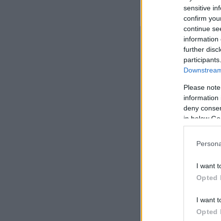
sensitive in
confirm you
continue se
information 
further disc
participants
Downstream 
Please note
information 
deny consent
in below Go
Persona
I want t
Opted 
I want t
Opted 