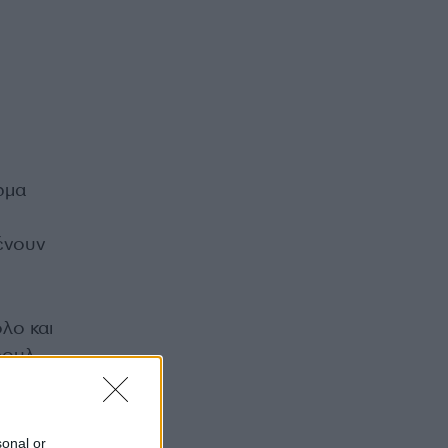
ώμα
ένουν
λο και
φουλ
αψε σε
sonal or