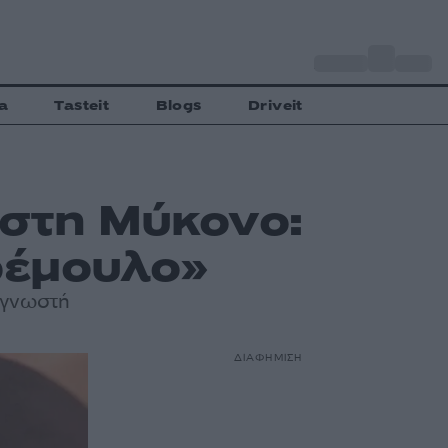
o
Αθήνα
33
C
a
Tasteit
Blogs
Driveit
 στη Μύκονο:
ρέμουλο»
 γνωστή
ΔΙΑΦΗΜΙΣΗ