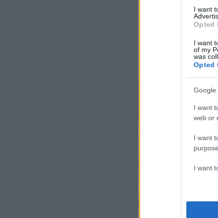
I want 
Advertis
Opted 
I want t
of my P
was col
Opted 
Google 
I want t
web or d
I want t
purpose
I want 