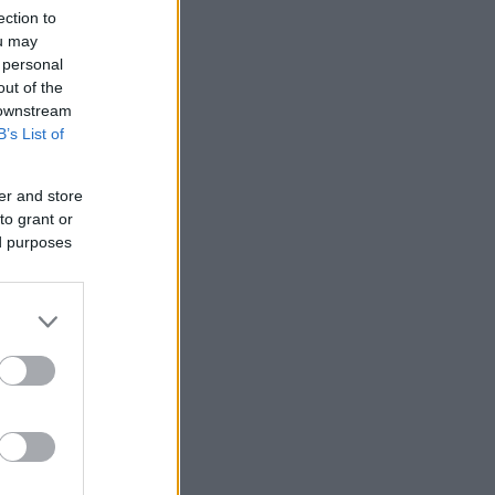
ection to
ou may
 personal
out of the
 downstream
B’s List of
er and store
to grant or
ed purposes