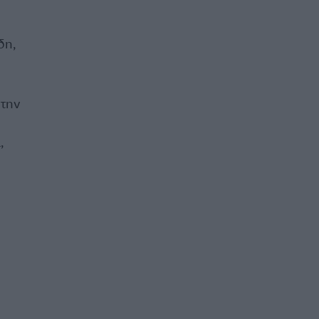
δη,
 την
,