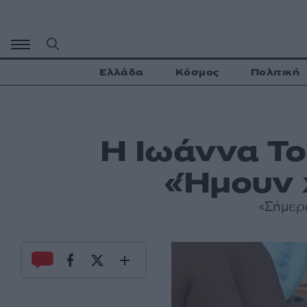
Μετάβαση
σε
περιεχόμενο
Ελλάδα
Κόσμος
Πολιτική
Η Ιωάννα Το
«Ήμουν 
«Σήμερ