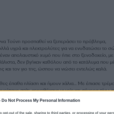
ννα Τούνη προσπαθεί να ξεπεράσει το πρόβλημα,
λλά υγρά και ηλεκτρολύτες για να ενυδατώσει το σ
αι έναν απολαυστικό χυμό που ήπιε στο ξενοδοχείο, με
 Μάλιστα, δεν βγήκαν καθόλου από το κατάλυμα που μ
ς και τον γιο της, ώσπου να νιώσει εντελώς καλά.
χθες έπαθα ηλίαση και ήμουν χάλια… Με έπιασε τρέμο
γυρίσαμε σπίτι, κοιμηθήκαμε νωρίς και σήμερα πίνω 
ύτες και αράξαμε στο ξενοδοχείο να συνέλθω», έγρ
-
Do Not Process My Personal Information
 της η Ιωάννα Τούνη.
to opt-out of the sale, sharing to third parties, or processing of your per