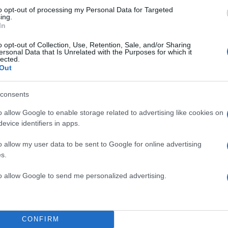
to opt-out of processing my Personal Data for Targeted
ing.
In
o opt-out of Collection, Use, Retention, Sale, and/or Sharing
ersonal Data that Is Unrelated with the Purposes for which it
lected.
Out
consents
o allow Google to enable storage related to advertising like cookies on
evice identifiers in apps.
o allow my user data to be sent to Google for online advertising
s.
to allow Google to send me personalized advertising.
CONFIRM