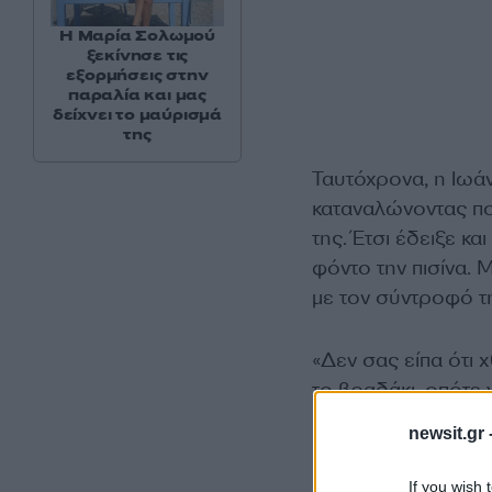
Η Μαρία Σολωμού
ξεκίνησε τις
εξορμήσεις στην
παραλία και μας
δείχνει το μαύρισμά
της
Ταυτόχρονα, η Ιωά
καταναλώνοντας πο
της. Έτσι έδειξε κ
φόντο την πισίνα.
με τον σύντροφό τη
«Δεν σας είπα ότι 
το βραδάκι, οπότε 
υγρά και ηλεκτρολ
newsit.gr 
ένα από τα stories
If you wish 