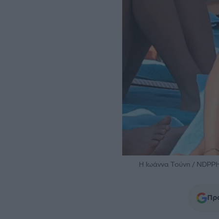
H Ιωάννα Τούνη / NDP
Προ