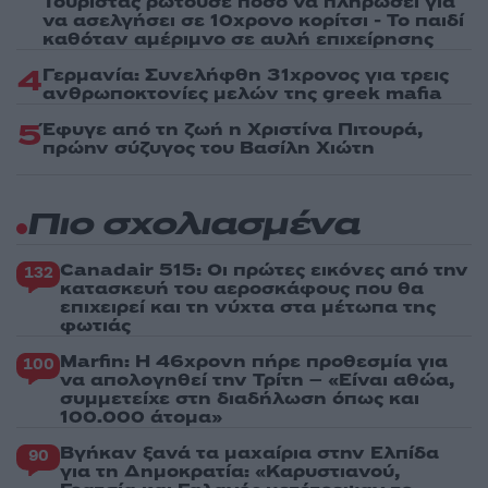
Τουρίστας ρωτούσε πόσο να πληρώσει για
να ασελγήσει σε 10χρονο κορίτσι - Το παιδί
καθόταν αμέριμνο σε αυλή επιχείρησης
4
Γερμανία: Συνελήφθη 31χρονος για τρεις
ανθρωποκτονίες μελών της greek mafia
5
Έφυγε από τη ζωή η Χριστίνα Πιτουρά,
πρώην σύζυγος του Βασίλη Χιώτη
Πιο σχολιασμένα
Canadair 515: Οι πρώτες εικόνες από την
132
κατασκευή του αεροσκάφους που θα
επιχειρεί και τη νύχτα στα μέτωπα της
φωτιάς
Marfin: Η 46χρονη πήρε προθεσμία για
100
να απολογηθεί την Τρίτη – «Είναι αθώα,
συμμετείχε στη διαδήλωση όπως και
100.000 άτομα»
Βγήκαν ξανά τα μαχαίρια στην Ελπίδα
90
για τη Δημοκρατία: «Καρυστιανού,