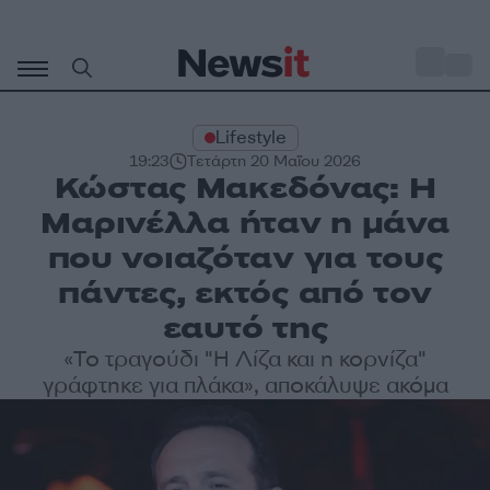
Μετάβαση
σε
o
31
περιεχόμενο
Lifestyle
19:23
Τετάρτη 20 Μαΐου 2026
Κώστας Μακεδόνας: Η
Μαρινέλλα ήταν η μάνα
που νοιαζόταν για τους
πάντες, εκτός από τον
εαυτό της
«Το τραγούδι "Η Λίζα και η κορνίζα"
γράφτηκε για πλάκα», αποκάλυψε ακόμα