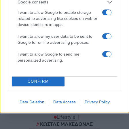
Google consents
I want to allow Google to enable storage
related to advertising like cookies on web or
device identifiers in apps.
Σχολίασε εδώ
I want to allow my user data to be sent to
Google for online advertising purposes.
50 /50
I want to allow Google to send me
personalized advertising.
2000 /2000
CONFIRM
Υποβολή σχολίου
Data Deletion
Data Access
Privacy Policy
Όροι Χρήσης
. Το site προστατεύεται από reCAPTCHA, ισχύουν
Πολιτική Απορρήτου
&
Όροι Χρήσης
της Google.
Lifestyle
ΚΩΣΤΑΣ ΜΑΚΕΔΟΝΑΣ