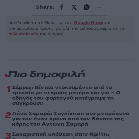
Share:
Ακολουθήστε το Νewsit.gr στο
Google News
και
ενημερωθείτε πρώτοι για όλη την ειδησεογραφία και τα
τελευταία νέα
της ημέρας
Πιο δημοφιλή
1
Σέρρες: Βίντεο ντοκουμέντο από το
τροχαίο με νεκρούς μητέρα και γιο – Ο
οδηγός του φορτηγού κατέγραψε τη
σύγκρουση
2
Λένα Σαμαρά: Συγκίνηση στο μνημόσυνο
για τον έναν χρόνο από τον θάνατο της
κόρης του Αντώνη Σαμαρά
3
Σοκαριστική υπόθεση στην Κρήτη: