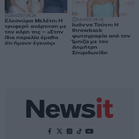
16:02
07.08.26
14:42
07.08.26
Ελεονώρα Μελέτη: Η
Ιωάννα Τούνη: Η
τρυφερή ανάρτηση με
throwback
την κόρη της – «Στην
φωτογραφία από την
ίδια παραλία έμαθα
Ίμπιζα με τον
ότι ήμουν έγκυος»
Δημήτρη
Σπυριδωνίδη