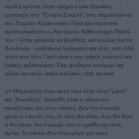
πολλά χρόνια, όταν ακόμα ήτανε βασικός
μουσικός στη “Σπείρα Σπείρα”, στις παραστάσεις
του Σταμάτη Κραουνάκη. Είναι μια τεράστια
προσωπικότητα ο Λευτέρης. Κάθε στιγμή δίπλα
του – όταν μπορείς να βρεθείς, και κυρίως εκτός
δουλειάς – μαθαίνεις πράγματα και τότε, από όλα
αυτά που λέει. Γιατί είναι ένας λαϊκός ποιητής και
λαϊκός φιλόσοφος. Έχει φοβερό χιούμορ και
μιλάει και πολύ καλά γαλλικά», είπε αρχικά.
«Η Μαρινέλλα ήταν αυτό που λένε όλοι “μάνα”
και “δασκάλα”. Δηλαδή ήταν η μάνα που
νοιαζότανε για τους πάντες. Δεν την ένοιαζε
μόνο ο εαυτός της, το πώς θα είναι, πώς θα βγει,
τι θα κάνει, την ένοιαζε όλη η ομάδα να είναι
άρτια. Τα πάντα, δεν ήταν μόνο για τους