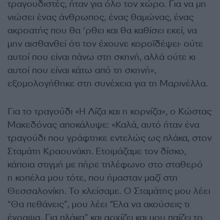
τραγουδιστές, ήταν για όλο τον χώρο. Για να μη
νιώσει ένας άνθρωπος, ένας θαμώνας, ένας
ακροατής που θα ‘ρθει και θα καθίσει εκεί, να
μην αισθανθεί ότι τον έχουνε κοροϊδέψει· ούτε
αυτοί που είναι πάνω στη σκηνή, αλλά ούτε κι
αυτοί που είναι κάτω από τη σκηνή»,
εξομολογήθηκε στη συνέχεια για τη Μαρινέλλα.
Για το τραγούδι «Η Λίζα και η κορνίζα», ο Κώστας
Μακεδόνας αποκάλυψε: «Καλά, αυτό ήταν ένα
τραγούδι που γράφτηκε εντελώς ως πλάκα, στον
Σταμάτη Κραουνάκη. Ετοιμάζαμε τον δίσκο,
κάποια στιγμή με πήρε τηλέφωνο στο σταθερό
η κοπέλα μου τότε, που ήμασταν μαζί στη
Θεσσαλονίκη. Το κλείσαμε. Ο Σταμάτης μου λέει
“Θα πεθάνεις”, μου λέει “Έλα να ακούσεις τι
έγραψα. Για πλάκα” και αρχίζει και μου παίζει το