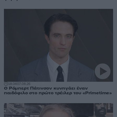
18:34
07.08.26
Ο Ρόμπερτ Πάτινσον κυνηγάει έναν
παιδόφιλο στο πρώτο τρέιλερ του «Primetime»