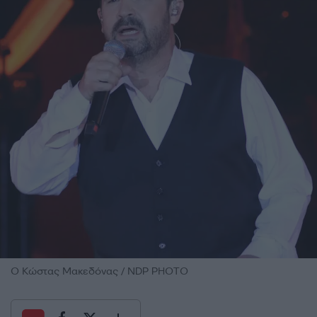
O Kώστας Μακεδόνας / NDP PHOTO