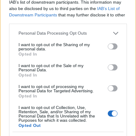
IAB’s list of downstream participants. This information may
also be disclosed by us to third parties on the
IAB’s List of
Downstream Participants
that may further disclose it to other
Αν τα χάσατε
third parties.
Please note that this website/app uses one or more Google
Personal Data Processing Opt Outs
services and may gather and store information including but
not limited to your visit or usage behaviour. You may click to
I want to opt-out of the Sharing of my
personal data.
grant or deny consent to Google and its third-party tags to
Opted In
use your data for below specified purposes in below Google
consent section.
I want to opt-out of the Sale of my
Personal Data.
Opted In
Ο Γιώργος Λιάγκας για το
Survivor: Αντίστρο
I want to opt-out of processing my
τηλεοπτικό του μέλλον: Το
μέτρηση για τα πρώ
Personal Data for Targeted Advertising.
πιθανότερο είναι του
κρίσιμα χειρουργεία πο
Opted In
χρόνου να ψαρεύω στην
υποβληθεί ο Σταύρο
Τήνο
Φλώρος – Ο Έλληνα
I want to opt-out of Collection, Use,
γιατρός που τον ανέλ
Retention, Sale, and/or Sharing of my
Personal Data that Is Unrelated with the
Purposes for which it was collected.
Opted Out
Σχόλια