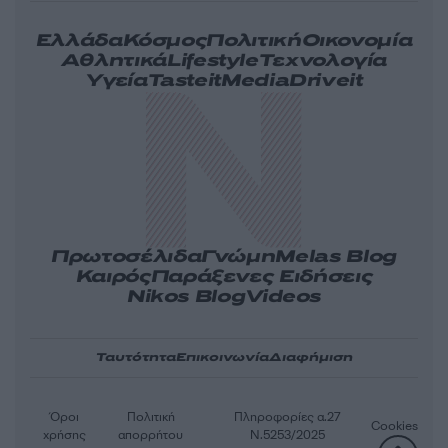
Ελλάδα
Κόσμος
Πολιτική
Οικονομία
Αθλητικά
Lifestyle
Τεχνολογία
Υγεία
Tasteit
Media
Driveit
Πρωτοσέλιδα
Γνώμη
Melas Blog
Καιρός
Παράξενες Ειδήσεις
Nikos Blog
Videos
Ταυτότητα
Επικοινωνία
Διαφήμιση
Όροι
Πολιτική
Πληροφορίες α.27
Cookies
χρήσης
απορρήτου
Ν.5253/2025