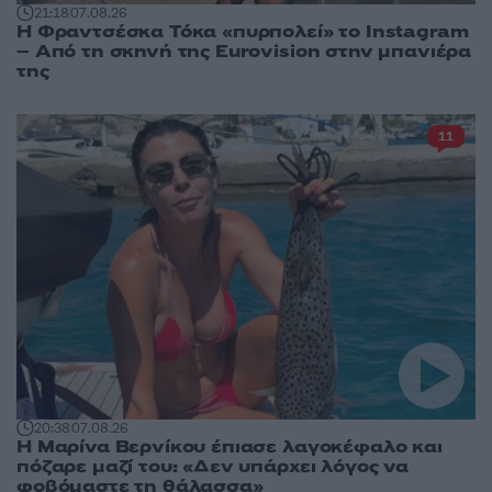
21:18
07.08.26
Η Φραντσέσκα Τόκα «πυρπολεί» το Instagram
– Από τη σκηνή της Eurovision στην μπανιέρα
της
11
20:38
07.08.26
Η Μαρίνα Βερνίκου έπιασε λαγοκέφαλο και
πόζαρε μαζί του: «Δεν υπάρχει λόγος να
φοβόμαστε τη θάλασσα»