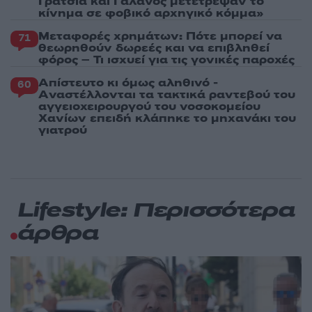
Γρατσία και Γαλανός μετέτρεψαν το
κίνημα σε φοβικό αρχηγικό κόμμα»
Μεταφορές χρημάτων: Πότε μπορεί να
71
θεωρηθούν δωρεές και να επιβληθεί
φόρος – Τι ισχυεί για τις γονικές παροχές
Απίστευτο κι όμως αληθινό -
60
Aναστέλλονται τα τακτικά ραντεβού του
αγγειοχειρουργού του νοσοκομείου
Χανίων επειδή κλάπηκε το μηχανάκι του
γιατρού
Lifestyle: Περισσότερα
άρθρα