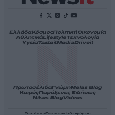
Ελλάδα
Κόσμος
Πολιτική
Οικονομία
Αθλητικά
Lifestyle
Τεχνολογία
Υγεία
Tasteit
Media
Driveit
Πρωτοσέλιδα
Γνώμη
Melas Blog
Καιρός
Παράξενες Ειδήσεις
Nikos Blog
Videos
Ταυτότητα
Επικοινωνία
Διαφήμιση