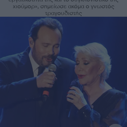
χιούμορ», σημείωσε ακόμα ο γνωστός
τραγουδιστής