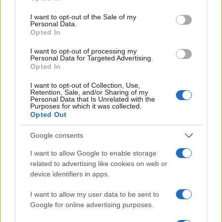
use your data for below specified purposes in below Google
consent section.
Lifestyle
I want to opt-out of the Sale of my
Personal Data.
ΚΩΣΤΑΣ ΜΑΚΕΔΟΝΑΣ
ΜΑΡΙΝΕΛΛΑ
Opted In
Share:
I want to opt-out of processing my
Personal Data for Targeted Advertising.
Opted In
Ακολουθήστε το Νewsit.gr στο
Google News
και
ενημερωθείτε πρώτοι για όλη την ειδησεογραφία και τα
I want to opt-out of Collection, Use,
τελευταία νέα
της ημέρας
Retention, Sale, and/or Sharing of my
Personal Data that Is Unrelated with the
Purposes for which it was collected.
Opted Out
Google consents
Πιο δημοφιλή
I want to allow Google to enable storage
related to advertising like cookies on web or
device identifiers in apps.
1
Σέρρες: Βίντεο ντοκουμέντο από το
τροχαίο με νεκρούς μητέρα και γιο – Ο
οδηγός του φορτηγού κατέγραψε τη
I want to allow my user data to be sent to
σύγκρουση
Google for online advertising purposes.
2
Στα Χανιά για ολιγοήμερες διακοπές ο