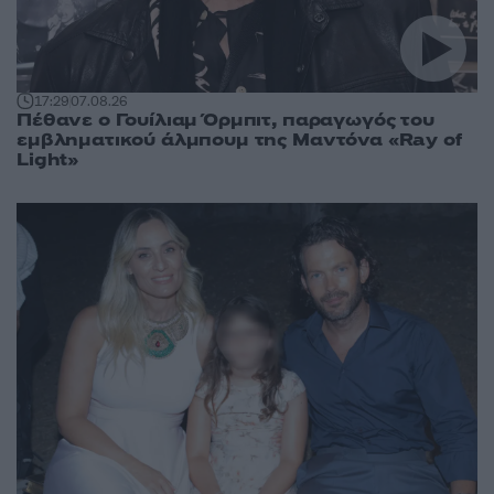
17:29
07.08.26
Πέθανε ο Γουίλιαμ Όρμπιτ, παραγωγός του
εμβληματικού άλμπουμ της Μαντόνα «Ray of
Light»