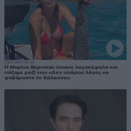
20:38
07.08.26
Η Μαρίνα Βερνίκου έπιασε λαγοκέφαλο και
πόζαρε μαζί του: «Δεν υπάρχει λόγος να
φοβόμαστε τη θάλασσα»