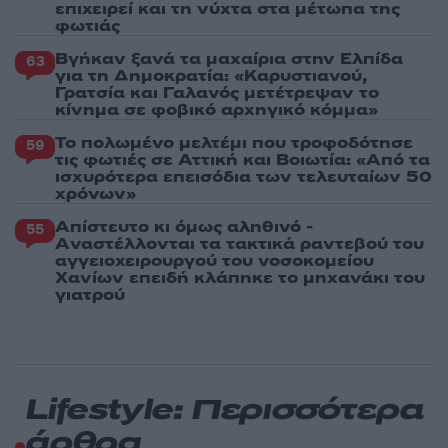
επιχειρεί και τη νύχτα στα μέτωπα της
φωτιάς
Βγήκαν ξανά τα μαχαίρια στην Ελπίδα
63
για τη Δημοκρατία: «Καρυστιανού,
Γρατσία και Γαλανός μετέτρεψαν το
κίνημα σε φοβικό αρχηγικό κόμμα»
Το πολωμένο μελτέμι που τροφοδότησε
59
τις φωτιές σε Αττική και Βοιωτία: «Από τα
ισχυρότερα επεισόδια των τελευταίων 50
χρόνων»
Απίστευτο κι όμως αληθινό -
55
Aναστέλλονται τα τακτικά ραντεβού του
αγγειοχειρουργού του νοσοκομείου
Χανίων επειδή κλάπηκε το μηχανάκι του
γιατρού
Lifestyle: Περισσότερα
άρθρα