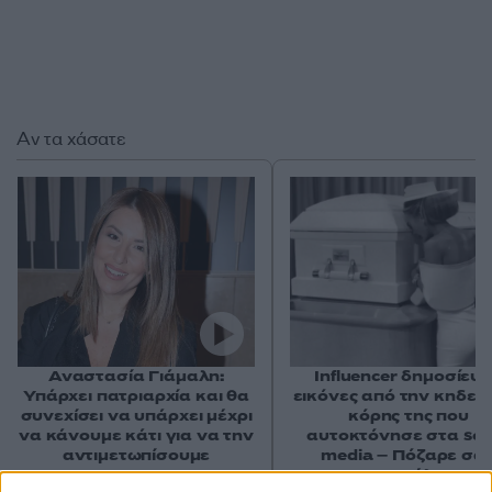
Αν τα χάσατε
Αναστασία Γιάμαλη:
Influencer δημοσίευ
Υπάρχει πατριαρχία και θα
εικόνες από την κηδεία
συνεχίσει να υπάρχει μέχρι
κόρης της που
να κάνουμε κάτι για να την
αυτοκτόνησε στα soci
αντιμετωπίσουμε
media – Πόζαρε σα
μοντέλο