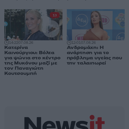
13
14:22
07.08.26
12:01
07.08.26
Κατερίνα
Ανδρομάχη: Η
Καινούργιου: Βόλτα
ανάρτηση για το
για ψώνια στο κέντρο
πρόβλημα υγείας που
της Μυκόνου μαζί με
την ταλαιπωρεί
τον Παναγιώτη
Κουτσουμπή