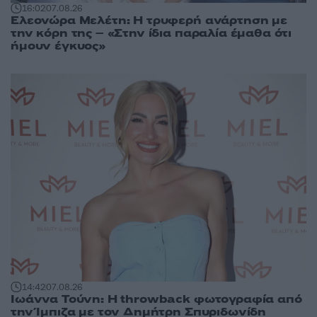
16:02
07.08.26
Ελεονώρα Μελέτη: Η τρυφερή ανάρτηση με
την κόρη της – «Στην ίδια παραλία έμαθα ότι
ήμουν έγκυος»
14:42
07.08.26
Ιωάννα Τούνη: Η throwback φωτογραφία από
την Ίμπιζα με τον Δημήτρη Σπυριδωνίδη