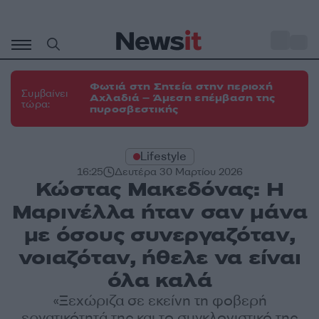
Μετάβαση
σε
o
31
περιεχόμενο
Φωτιά στη Σητεία στην περιοχή
Συμβαίνει
Αχλαδιά – Άμεση επέμβαση της
τώρα:
πυροσβεστικής
Lifestyle
16:25
Δευτέρα 30 Μαρτίου 2026
Κώστας Μακεδόνας: Η
Μαρινέλλα ήταν σαν μάνα
με όσους συνεργαζόταν,
νοιαζόταν, ήθελε να είναι
όλα καλά
«Ξεχώριζα σε εκείνη τη φοβερή
εργατικότητά της και το συγκλονιστικό της