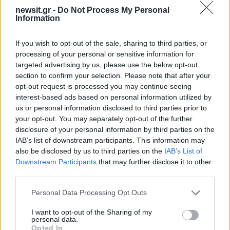
newsit.gr -
Do Not Process My Personal
Information
Σχόλια
If you wish to opt-out of the sale, sharing to third parties, or
processing of your personal or sensitive information for
targeted advertising by us, please use the below opt-out
section to confirm your selection. Please note that after your
Σχολίασε εδώ
opt-out request is processed you may continue seeing
interest-based ads based on personal information utilized by
us or personal information disclosed to third parties prior to
50 /50
your opt-out. You may separately opt-out of the further
disclosure of your personal information by third parties on the
IAB’s list of downstream participants. This information may
also be disclosed by us to third parties on the
IAB’s List of
Downstream Participants
that may further disclose it to other
third parties.
2000 /2000
Please note that this website/app uses one or more Google
Personal Data Processing Opt Outs
Υποβολή σχολίου
services and may gather and store information including but
not limited to your visit or usage behaviour. You may click to
I want to opt-out of the Sharing of my
personal data.
Όροι Χρήσης
. Το site προστατεύεται από reCAPTCHA, ισχύουν
grant or deny consent to Google and its third-party tags to
Opted In
Πολιτική Απορρήτου
&
Όροι Χρήσης
της Google.