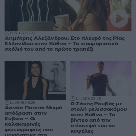
12:51
06.08.26
Δημήτρης Αλεξάνδρου: Στο πλευρό της Ρίας
Ελληνίδου στην Κύθνο – Το χιουμοριστικό
σχόλιό του από το πρώτο τραπέζι
12:25
06.08.26
12:38
06.08.26
Ο Σάκης Ρουβάς με
Δανάη Παππά: Μικρή
στολή μελισσοκόμου
απόδραση στην
στην Κύθνο – Το
Εύβοια – Οι
βίντεο από την
καλοκαιρινές
επίσκεψή του σε
φωτογραφίες που
κυψέλες
μοιράστηκε στο