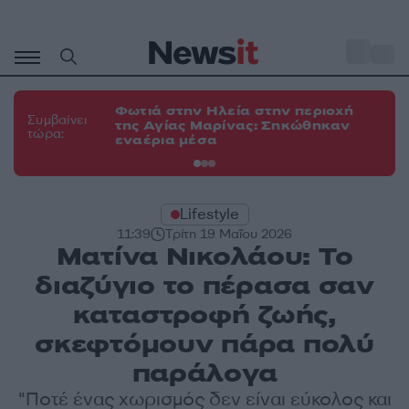
Μετάβαση
σε
o
34
περιεχόμενο
Φωτιά στην Ηλεία στην περιοχή
Φω
Συμβαίνει
της Αγίας Μαρίνας: Σηκώθηκαν
το
τώρα:
εναέρια μέσα
δυ
Lifestyle
11:39
Τρίτη 19 Μαΐου 2026
Ματίνα Νικολάου: Το
διαζύγιο το πέρασα σαν
καταστροφή ζωής,
σκεφτόμουν πάρα πολύ
παράλογα
"Ποτέ ένας χωρισμός δεν είναι εύκολος και