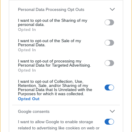
ενημερωθείτε πρώτοι για όλη την ειδησεογραφία και τα
Please note that this website/app uses one or more Google
Personal Data Processing Opt Outs
τελευταία νέα
της ημέρας
services and may gather and store information including but
not limited to your visit or usage behaviour. You may click to
I want to opt-out of the Sharing of my
personal data.
grant or deny consent to Google and its third-party tags to
Opted In
use your data for below specified purposes in below Google
consent section.
I want to opt-out of the Sale of my
Personal Data.
Πιο δημοφιλή
Opted In
1
Έφυγαν οι συνεργάτες, μένει η Μαρία
I want to opt-out of processing my
Καρυστιανού - Η επόμενη μέρα για την
Personal Data for Targeted Advertising.
«Ελπίδα για τη Δημοκρατία»
Opted In
2
Στη Βρετανία στελέχη του ελληνικού FBI
I want to opt-out of Collection, Use,
για να παραλάβουν την 46χρονη για την
Retention, Sale, and/or Sharing of my
Personal Data that Is Unrelated with the
τραγωδία της Μαρφίν - Η διαδικασία που
Purposes for which it was collected.
θα ακολουθηθεί
Opted Out
3
Ψάθα: «Δεν υπήρξε τεχνικό πρόβλημα με
τα δύο ελικόπτερα» κατέθεσαν ο Βρετανός
Google consents
χειριστής και ο Έλληνας διερμηνέας
I want to allow Google to enable storage
4
«Βαριά καμπάνα» στον 27χρονο τράπερ
related to advertising like cookies on web or
που έτρεχε με 182 χιλιόμετρα την ώρα σε