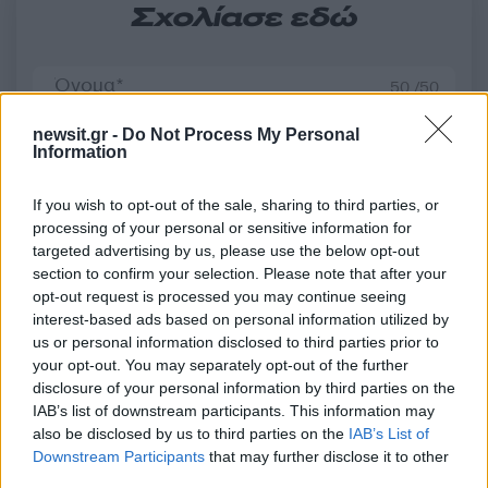
Σχολίασε εδώ
50 /50
newsit.gr -
Do Not Process My Personal
Information
If you wish to opt-out of the sale, sharing to third parties, or
2000 /2000
processing of your personal or sensitive information for
targeted advertising by us, please use the below opt-out
Υποβολή σχολίου
section to confirm your selection. Please note that after your
opt-out request is processed you may continue seeing
Όροι Χρήσης
. Το site προστατεύεται από reCAPTCHA, ισχύουν
interest-based ads based on personal information utilized by
Πολιτική Απορρήτου
&
Όροι Χρήσης
της Google.
us or personal information disclosed to third parties prior to
Lifestyle
your opt-out. You may separately opt-out of the further
ΜΑΤΙΝΑ ΝΙΚΟΛΑΟΥ
disclosure of your personal information by third parties on the
IAB’s list of downstream participants. This information may
Share:
also be disclosed by us to third parties on the
IAB’s List of
Downstream Participants
that may further disclose it to other
third parties.
Ακολουθήστε το Νewsit.gr στο
Google News
και