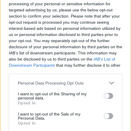
Σχολίασε εδώ
processing of your personal or sensitive information for
targeted advertising by us, please use the below opt-out
section to confirm your selection. Please note that after your
50 /50
opt-out request is processed you may continue seeing
interest-based ads based on personal information utilized by
us or personal information disclosed to third parties prior to
your opt-out. You may separately opt-out of the further
disclosure of your personal information by third parties on the
2000 /2000
IAB’s list of downstream participants. This information may
also be disclosed by us to third parties on the
IAB’s List of
Υποβολή σχολίου
Downstream Participants
that may further disclose it to other
third parties.
Όροι Χρήσης
. Το site προστατεύεται από reCAPTCHA, ισχύουν
Please note that this website/app uses one or more Google
Πολιτική Απορρήτου
&
Όροι Χρήσης
της Google.
Personal Data Processing Opt Outs
services and may gather and store information including but
Lifestyle
not limited to your visit or usage behaviour. You may click to
I want to opt-out of the Sharing of my
personal data.
ΜΙΧΑΛΗΣ ΖΑΜΠΙΔΗΣ
grant or deny consent to Google and its third-party tags to
Opted In
use your data for below specified purposes in below Google
Share:
consent section.
I want to opt-out of the Sale of my
Personal Data.
Opted In
Ακολουθήστε το Νewsit.gr στο
Google News
και
ενημερωθείτε πρώτοι για όλη την ειδησεογραφία και τα