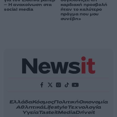
για τον Έλληνα ράπερ
καρδιακή προσβολή
– Η ανακοίνωση στα
ήταν το καλύτερο
social media
πράγμα που μου
συνέβη»
Ελλάδα
Κόσμος
Πολιτική
Οικονομία
Αθλητικά
Lifestyle
Τεχνολογία
Υγεία
Tasteit
Media
Driveit