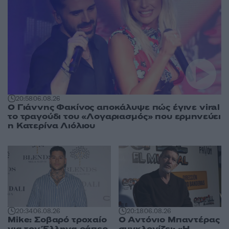
20:58
06.08.26
Ο Γιάννης Φακίνος αποκάλυψε πώς έγινε viral
το τραγούδι του «Λογαριασμός» που ερμηνεύει
η Κατερίνα Λιόλιου
20:18
06.08.26
20:34
06.08.26
Ο Αντόνιο Μπαντέρας
Mike: Σοβαρό τροχαίο
συγκλονίζει: «Η