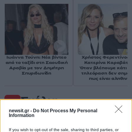
Ιωάννα Τούνη: Νέα βίντεο
Χρήστος Φερεντίνος 
από το ταξίδι στη Σαουδική
Κατερίνα Καραβάτο
Αραβία με τον Δημήτρη
Όταν βλέπουμε κάτι σ
Σπυριδωνίδη
τηλεόραση δεν σημαί
πως είναι αληθινό
Σχόλια
newsit.gr -
Do Not Process My Personal
Information
If you wish to opt-out of the sale, sharing to third parties, or