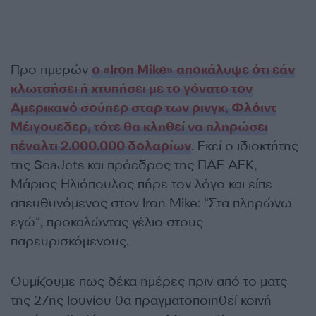
Προ ημερών
ο «Iron Mike» αποκάλυψε ότι εάν
κλωτσήσει ή χτυπήσει με το γόνατο τον
Αμερικανό σούπερ σταρ των ρινγκ, Φλόιντ
Μέιγουεδερ, τότε θα κληθεί να πληρώσει
πέναλτι 2.000.000 δολαρίων
. Εκεί ο ιδιοκτήτης
της SeaJets και πρόεδρος της ΠΑΕ ΑΕΚ,
Μάριος Ηλιόπουλος πήρε τον λόγο και είπε
απευθυνόμενος στον Iron Mike: “Στα πληρώνω
εγώ“, προκαλώντας γέλιο στους
παρευρισκόμενους.
Θυμίζουμε πως δέκα ημέρες πριν από το ματς
της 27ης Ιουνίου θα πραγματοποιηθεί κοινή