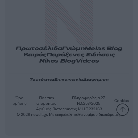
Πρωτοσέλιδα
Γνώμη
Melas Blog
Καιρός
Παράξενες Ειδήσεις
Nikos Blog
Videos
Ταυτότητα
Επικοινωνία
Διαφήμιση
Όροι
Πολιτική
Πληροφορίες α.27
Cookies
χρήσης
απορρήτου
Ν.5253/2025
Αριθμός Πιστοποίησης Μ.Η.Τ.232163
© 2026 newsit.gr. Με επιφύλαξη κάθε νομίμου δικαιώματος.