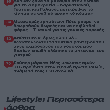
Βγήκαν ξανά τα μαχαίρια στην Ελπίδα
96
για τη Δημοκρατία: «Καρυστιανού,
Γρατσία και Γαλανός μετέτρεψαν το
κίνημα σε φοβικό αρχηγικό κόμμα»
Μεταφορές χρημάτων: Πότε μπορεί να
84
θεωρηθούν δωρεές και να επιβληθεί
φόρος – Τι ισχυεί για τις γονικές παροχές
Απίστευτο κι όμως αληθινό -
80
Aναστέλλονται τα τακτικά ραντεβού του
αγγειοχειρουργού του νοσοκομείου
Χανίων επειδή κλάπηκε το μηχανάκι του
γιατρού
Σούπερ μάρκετ: Νέες μειώσεις τιμών –
70
916 προϊόντα στην εθνική πρωτοβουλία,
ανάμεσά τους 130 σχολικά
Lifestyle: Περισσότερα
άρθρα