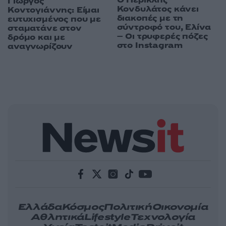
Ο Περικλής
Γιώργος
Κονδυλάτος κάνει
Κοντογιάννης: Είμαι
διακοπές με τη
ευτυχισμένος που με
σύντροφό του, Ελίνα
σταματάνε στον
– Οι τρυφερές πόζες
δρόμο και με
στο Instagram
αναγνωρίζουν
Ελλάδα
Κόσμος
Πολιτική
Οικονομία
Αθλητικά
Lifestyle
Τεχνολογία