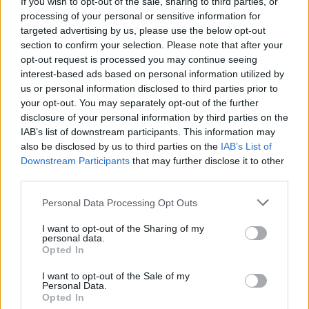
If you wish to opt-out of the sale, sharing to third parties, or
processing of your personal or sensitive information for
targeted advertising by us, please use the below opt-out
section to confirm your selection. Please note that after your
opt-out request is processed you may continue seeing
interest-based ads based on personal information utilized by
us or personal information disclosed to third parties prior to
your opt-out. You may separately opt-out of the further
disclosure of your personal information by third parties on the
Αν τα χάσατε
IAB’s list of downstream participants. This information may
also be disclosed by us to third parties on the
IAB’s List of
Downstream Participants
that may further disclose it to other
third parties.
Please note that this website/app uses one or more Google
Personal Data Processing Opt Outs
services and may gather and store information including but
not limited to your visit or usage behaviour. You may click to
I want to opt-out of the Sharing of my
personal data.
grant or deny consent to Google and its third-party tags to
Opted In
use your data for below specified purposes in below Google
consent section.
I want to opt-out of the Sale of my
Η απεγνωσμένη
Ζέστη και θυελλώδε
Personal Data.
προσπάθεια του barman να
άνεμοι, με ριπές που 
Opted In
σώσει τον 4χρονο που
φτάνουν τα 80 χλμ/ώρ