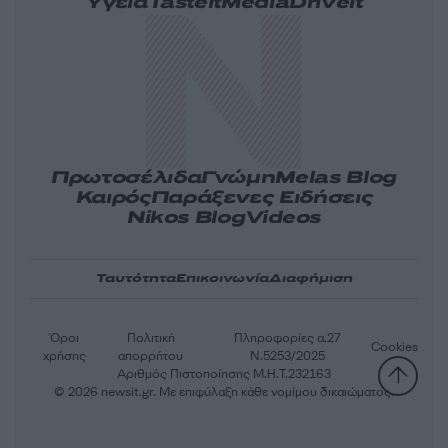
Υγεία
Tasteit
Media
Driveit
Πρωτοσέλιδα
Γνώμη
Melas Blog
Καιρός
Παράξενες Ειδήσεις
Nikos Blog
Videos
Ταυτότητα
Επικοινωνία
Διαφήμιση
Όροι
Πολιτική
Πληροφορίες α.27
Cookies
χρήσης
απορρήτου
Ν.5253/2025
Αριθμός Πιστοποίησης Μ.Η.Τ.232163
© 2026 newsit.gr. Με επιφύλαξη κάθε νομίμου δικαιώματος.