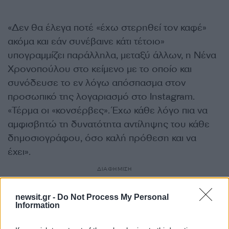
«Δεν θα έλεγα ποτέ «έχω στερηθεί τον καφέ»
ακόμα και εάν συνέβαινε κάτι τέτοιο»
υπογραμμίζει παράλληλα, μεταξύ άλλων, η Νένα
Χρονοπούλου στο κείμενο με το οποίο και
συνόδευσε το εν λόγω απόσπασμα στον
προσωπικό της λογαριασμό στο Instagram.
«Τέρμα οι «κονσέρβες». Έχω κάθε λόγο πια να
αμφισβητώ τη δυνατότητα αντίληψης του κάθε
δημοσιογράφου, όσο καλή πρόθεση και να
έχει».
ΔΙΑΦΗΜΙΣΗ
newsit.gr -
Do Not Process My Personal
Information