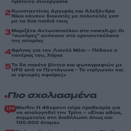
πρότεινε συνεργασία
2
Κωνσταντίνος Αργυρός και Αλεξάνδρα
Νίκα κάνουν διακοπές με πολυτελές γιοτ
με τα δύο παιδιά τους
3
Μαριζέτα Αντωνοπούλου στο newsit.gr: Οι
“σωτήρες” ανήκουν στο χρονοντούλαπο
της ιστορίας
4
Θρήνος για τον Λιονέλ Μέσι – Πέθανε ο
πατέρας του, Χόρχε
5
Το 5ο πακέτο βίντεο και φωτογραφιών με
UFO από το Πεντάγωνο - Το «τρίγωνο» και
οι «ψυχρές σφαίρες»
Πιο σχολιασμένα
Marfin: Η 46χρονη πήρε προθεσμία για
104
να απολογηθεί την Τρίτη – «Είναι αθώα,
συμμετείχε στη διαδήλωση όπως και
100.000 άτομα»