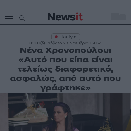
Μετάβαση
σε
o
29
περιεχόμενο
Lifestyle
09:01
Σάββατο 23 Νοεμβρίου 2024
Νένα Χρονοπούλου:
«Αυτό που είπα είναι
τελείως διαφορετικό,
ασφαλώς, από αυτό που
γράφτηκε»