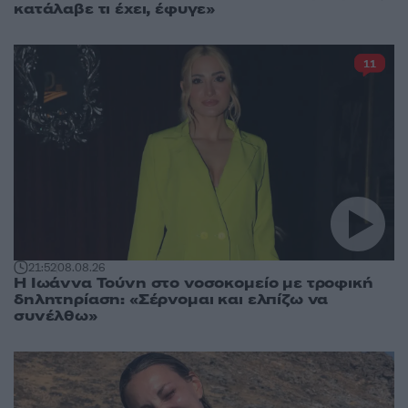
κατάλαβε τι έχει, έφυγε»
11
21:52
08.08.26
Η Ιωάννα Τούνη στο νοσοκομείο με τροφική
δηλητηρίαση: «Σέρνομαι και ελπίζω να
συνέλθω»