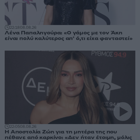
22:18
08.08.26
Λένα Παπαληγούρα: «Ο γάμος με τον Άκη
είναι πολύ καλύτερος απ’ ό,τι είχα φανταστεί»
22:05
08.08.26
Η Αποστολία Ζώη για τη μητέρα της που
πέθανε από καρκίνο: «Δεν ήταν έτοιμη, μόλις