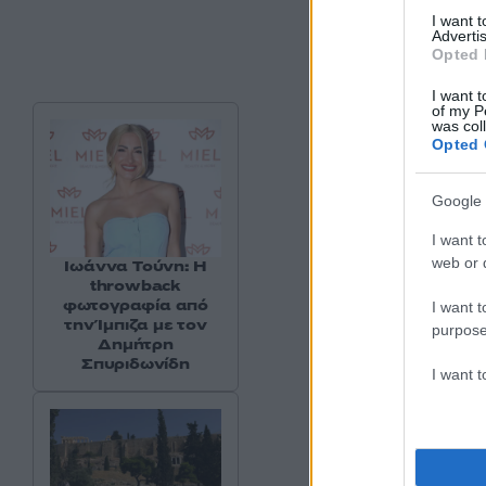
I want 
Advertis
Opted 
I want t
of my P
was col
Opted 
Google 
I want t
web or d
Ιωάννα Τούνη: Η
throwback
φωτογραφία από
I want t
την Ίμπιζα με τον
purpose
Δημήτρη
Σπυριδωνίδη
I want 