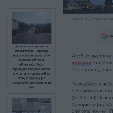
REUTERS / Piroschka v
Προ
Δεν ήταν μόνο η
ταχύτητα - «Ίσως
Ανοδικά κινείται το
κάτι απέσπασε την
προσοχή του
πόλεμος
στη Μέση
οδηγού» λέει
διακόπτοντας σημα
πραγματογνώμονα
ς για την τραγωδία
στις Σέρρες με
νεκρούς μητέρα και
Τα συμβόλαια μελ
γιο
σκαρφάλωσαν στα 
(30.4.2026) Πέμπτη
δολάρια το βαρέλι
από τότε που οι ΗΠ