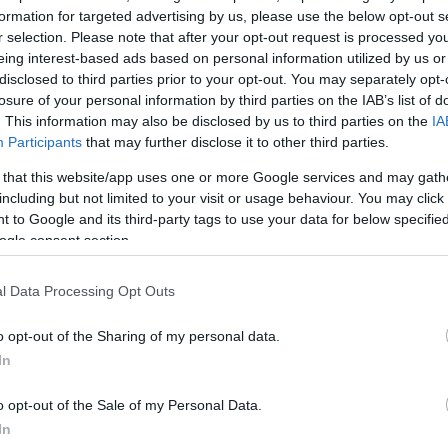
formation for targeted advertising by us, please use the below opt-out s
βδομαδιαία άνοδος για το
αμερικανικού αργού WTI
, 
r selection. Please note that after your opt-out request is processed y
eing interest-based ads based on personal information utilized by us or
τικής εκπλήρωσης να διαπραγματεύονται σήμερα πά
disclosed to third parties prior to your opt-out. You may separately opt-
 βαρέλι με κέρδη που ξεπερνούν το 2%, μετά από ά
losure of your personal information by third parties on the IAB’s list of
. This information may also be disclosed by us to third parties on the
IA
Participants
that may further disclose it to other third parties.
υθεί τις
δηλώσεις του Αμερικανού προέδρου Ντόν
 that this website/app uses one or more Google services and may gath
including but not limited to your visit or usage behaviour. You may click 
ησε την απόφαση των Ηνωμένων Αραβικών Εμιράτω
 to Google and its third-party tags to use your data for below specifi
ον ΟΠΕΚ θεωρώντας ότι είναι μια κίνηση που θα
ogle consent section.
 τιμές του πετρελαίου. Δεσμεύτηκε επίσης να διατηρ
ισμό στο Ιράν μέχρι να επιτευχθεί συμφωνία για τα
l Data Processing Opt Outs
να, οι ιρανικές αρχές προειδοποίησαν για αντίποινα 
o opt-out of the Sharing of my personal data.
ποκλεισμός συνεχιστεί και κατηγόρησαν τον Τραμπ ότ
In
αγκάσει την Τεχεράνη σε υποταγή μέσω οικονομικής
ικής αποσταθεροποίησης.
o opt-out of the Sale of my Personal Data.
In
ΔΙΑΦΗΜΙΣΗ