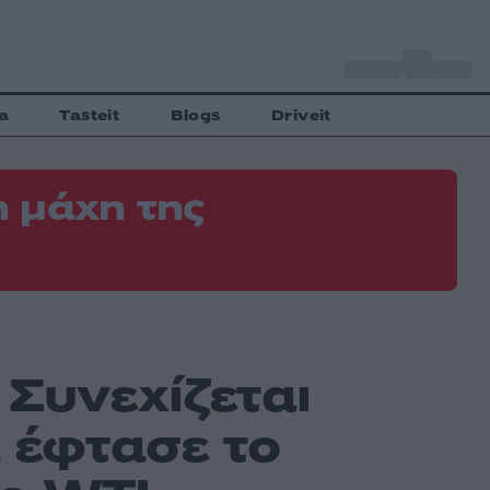
o
Αθήνα
34
C
a
Tasteit
Blogs
Driveit
 μάχη της
 Συνεχίζεται
α έφτασε το