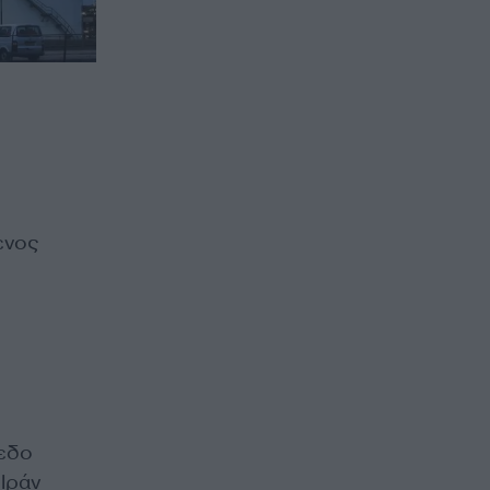
ενος
πεδο
 Ιράν