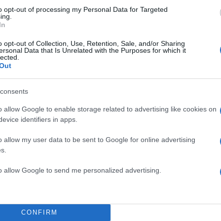
to opt-out of processing my Personal Data for Targeted
ing.
In
o opt-out of Collection, Use, Retention, Sale, and/or Sharing
ersonal Data that Is Unrelated with the Purposes for which it
lected.
Out
consents
o allow Google to enable storage related to advertising like cookies on
evice identifiers in apps.
o allow my user data to be sent to Google for online advertising
s.
to allow Google to send me personalized advertising.
CONFIRM