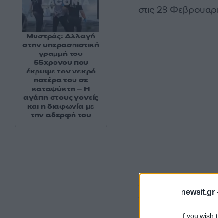
στις 28 Φεβρουαρί
Μυστράς: Αλλαγή
στην υπερασπιστική
γραμμή του
55χρονου που
έκρυψε τον νεκρό
πατέρα του σε
καταψύκτη – Η
αγάπη στους γονείς
και η διαφωνία με
την αδερφή του
Από την αρχή της 
newsit.gr 
άνω του 15%
στον
Μέση Ανατολή.
If you wish 