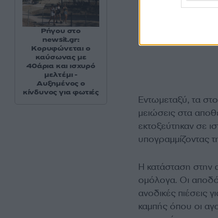
Ρήγου στο
newsit.gr:
Κορυφώνεται ο
καύσωνας με
40άρια και ισχυρό
μελτέμι -
Αυξημένος ο
κίνδυνος για φωτιές
Εντωμεταξύ, τα στο
μειώσεις στα αποθ
εκτοξεύτηκαν σε ι
υπογραμμίζοντας τ
H κατάσταση στην 
ομόλογα. Οι αποδ
ανοδικές πιέσεις γ
καμπής όπου οι αγ