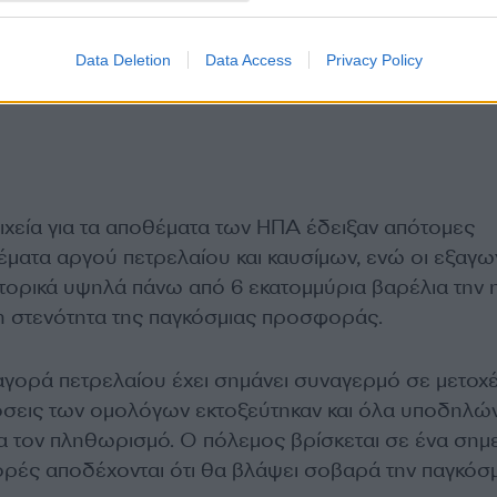
Data Deletion
Data Access
Privacy Policy
ιχεία για τα αποθέματα των ΗΠΑ έδειξαν απότομες
έματα αργού πετρελαίου και καυσίμων, ενώ οι εξαγω
στορικά υψηλά πάνω από 6 εκατομμύρια βαρέλια την 
η στενότητα της παγκόσμιας προσφοράς.
αγορά πετρελαίου έχει σημάνει συναγερμό σε μετοχέ
όσεις των ομολόγων εκτοξεύτηκαν και όλα υποδηλώ
ια τον πληθωρισμό. Ο πόλεμος βρίσκεται σε ένα σημ
ορές αποδέχονται ότι θα βλάψει σοβαρά την παγκόσ