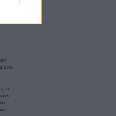
γές
ημέρα,
ς και
νουν
είο
μια