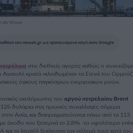
an de Wouw
σθήκη του newsit.gr ως προτεινόμενη πηγή στην Google
πετρέλαιο
στις διεθνείς αγορές καθώς ο συνεχιζόμ
 Ανατολή κρατά «κλειδωμένα» τα Στενά του Ορμούζ
ντικούς όγκους παγκόσμιων ενεργειακών ροών.
λοντικής εκπλήρωσης του
αργού πετρελαίου Brent
125 δολάρια στις πρωινές συναλλαγές σήμερα
 στην Ασία, και διαπραγματεύονται πάνω από τα 113
 με άνοδο που ξεπερνά το 2,8% -το υψηλότερο επί
Α και το Ισραήλ ξεκίνησαν τον πόλεμό τους κατά του