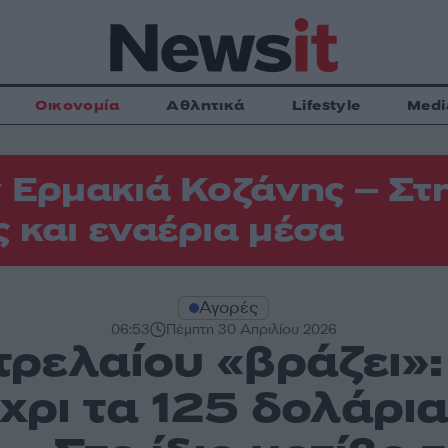
Οικονομία
Αθλητικά
Lifestyle
Medi
 Ερμακιά Κοζάνης – Στη
 και εναέρια μέσα
Αγορές
06:53
Πέμπτη 30 Απριλίου 2026
ρελαίου «βράζει»:
έχρι τα 125 δολάρι