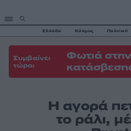
Μετάβαση
σε
περιεχόμενο
Ελλάδα
Κόσμος
Πολιτική
Φωτιά στην
Συμβαίνει
κατάσβεσης
τώρα:
Η αγορά πετ
το ράλι, μ